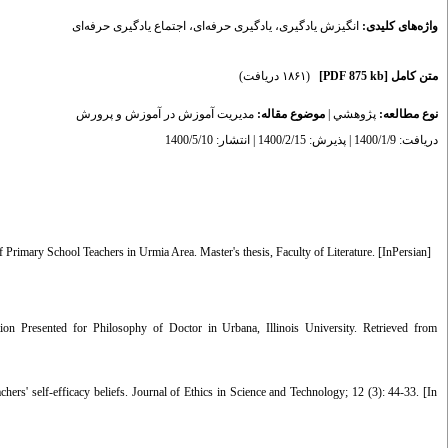
اجتماع یادگیری حرفه‌ای
،
یادگیری حرفه‌ای
،
انگیزش یادگیری
واژه‌های کلیدی:
(۱۸۶۱ دریافت)
[PDF 875 kb]
متن کامل
مدیریت آموزش در آموزش و پرورش
موضوع مقاله:
|
پژوهشي
نوع مطالعه:
دریافت: 1400/1/9 | پذیرش: 1400/2/15 | انتشار: 1400/5/10
 Primary School Teachers in Urmia Area. Master's thesis, Faculty of Literature. [InPersian]
tion Presented for Philosophy of Doctor in Urbana, Illinois University. Retrieved from
ers' self-efficacy beliefs. Journal of Ethics in Science and Technology; 12 (3): 44-33. [In