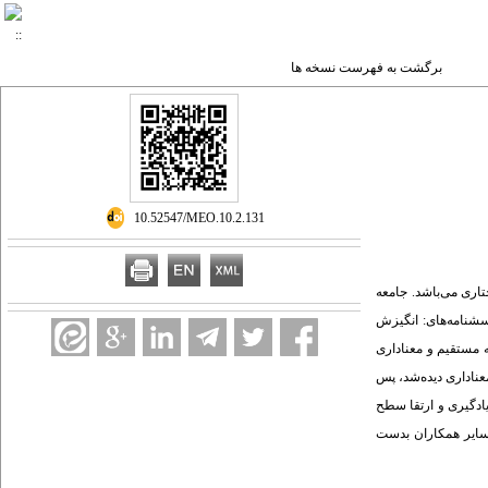
برگشت به فهرست نسخه ها
‎ 10.52547/MEO.10.2.131
اری می‌باشد. جامعه
 با استفاده از پرسشنامه‌های: انگیزش
ه مستقیم و معناداری
عناداری دیده‌شد، پس
یادگیری و ارتقا سطح
 سایر همکاران بدست