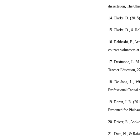
dissertation, The Ohi
14. Clarke, D. (2015
15. Clarke, D., & Hol
16. Dabbashi, F., Ari
courses volunteers at
17. Desimone, L. M. 
Teacher Education, 27
18. De Jong, L., Wil
Professional Capital 
19. Doran, J. R. (201
Presented for Philos
20. Driver, R., Asoko
21. Duta, N., & Rafai