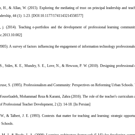
lip, H., & Allan, W. (2015). Exploring the mediating of trust on principal leadership and t
ership, 44 (1): 1-23. [
DOI:10.1177/1741143214558577
]
 j. (2014). Teaching e-portfolios and the development of professional learning communitie
uc.2013.10.002
]
05). A survey of factors influencing the engagement of information technology professionals 
S., Stiles, K. E., Mundry, S. E., Love, N., & Hewson, P. W. (2010). Designing professiona
Kruse, S. (1995). Professionalism and Community: Perspectives on Reforming Urban Schools
Yousefzadeh, Mohammad Reza & Karami, Zahra (2016). The role of the teacher's curriculum ap
 of Professional Teacher Development, 2 (2): 14-18. [In Persian]
., & Talbert, J. E. (1993). Contexts that matter for teaching and learning: strategic opportu
 Schools.