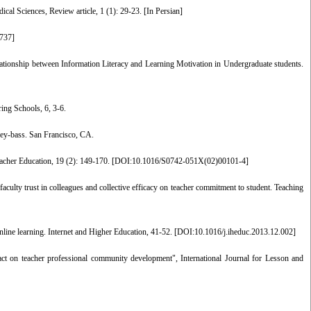
cal Sciences, Review article, 1 (1): 29-23. [In Persian]
737
]
tionship between Information Literacy and Learning Motivation in Undergraduate students.
ing Schools, 6, 3-6.
ssey-bass. San Francisco, CA.
eacher Education, 19 (2): 149-170. [
DOI:10.1016/S0742-051X(02)00101-4
]
 faculty trust in colleagues and collective efficacy on teacher commitment to student. Teaching
online learning. Internet and Higher Education, 41-52. [
DOI:10.1016/j.iheduc.2013.12.002
]
t on teacher professional community development", International Journal for Lesson and