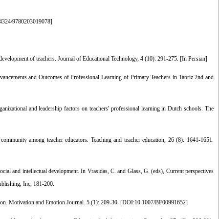
4324/9780203019078
]
 development of teachers. Journal of Educational Technology, 4 (10): 291-275. [In Persian]
vancements and Outcomes of Professional Learning of Primary Teachers in Tabriz 2nd and
ganizational and leadership factors on teachers' professional learning in Dutch schools. The
 community among teacher educators. Teaching and teacher education, 26 (8): 1641-1651.
cial and intellectual development. In Vrasidas, C. and Glass, G. (eds), Current perspectives
ublishing, Inc, 181-200.
ation. Motivation and Emotion Journal. 5 (1): 209-30. [
DOI:10.1007/BF00991652
]