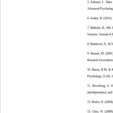
5. Ashoori, J., Talea
Advanced Psychologic
6. Avalos, B. (2011).
7. Bakhshi, H., Mir J
Sciences. Journal of 
8. Banilower, E., & 
9. Barnett, M. (2001)
Research Association
10. Baron, R.M. & Ke
Psychology, 51 (6): 
11. Beverborg, A. O.
interdependence, and 
12. Borko, H. (2004).
13. Choi, W. (2009).