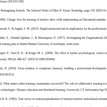
sbspro.2014.03.358
]
. Reimagining Schools: The Selected Works of Elliot W. Eisner. Routledge, page 139. [
DOI:10.
2006). Change: how the learning of teachers alters while implementing an Educational mandate.
udi, F., & Sajjadi, S. M. (2015). Digital turnaround and its implications for the professional
hahi, A., Ahmadi Aghdam, J., & Momenpour, N. (2017). Investigating the Organizational Ad
d training plan at Shahid Madani University of Azerbaijan, under print.
leegers P., Stoel R. D., & Krüger M. L. (2009). The effect of teacher psychological, school or
urnal, 109 (4): 406-427. [
DOI:10.1086/593940
]
dy, D. (2010). From isolation to symphonic harmony: building a professional development
2010.06.015
]
). What makes online learning communities successful? The role of collaborative learning in so
n technologies: Distance education and distributed learning. Greenwich, CT, Information Age P
n B. K. (1992). Trait versus no traitconceptualization of intrinsic/extrinsic motivational orient