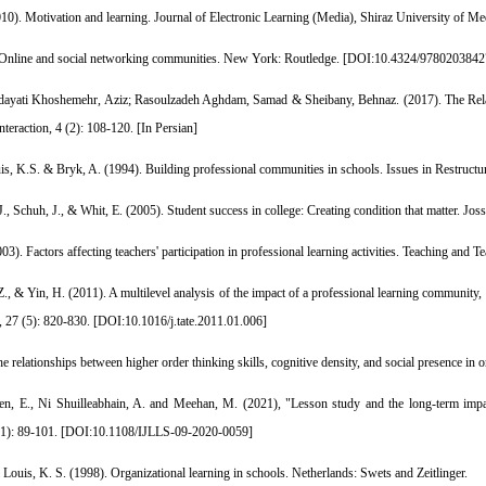
0). Motivation and learning. Journal of Electronic Learning (Media), Shiraz University of Medi
 Online and social networking communities. New York: Routledge. [
DOI:10.4324/9780203842
Hedayati Khoshemehr, Aziz; Rasoulzadeh Aghdam, Samad & Sheibany, Behnaz. (2017). The Rela
eraction, 4 (2): 108-120. [In Persian]
is, K.S. & Bryk, A. (1994). Building professional communities in schools. Issues in Restructur
J., Schuh, J., & Whit, E. (2005). Student success in college: Creating condition that matter. Jo
). Factors affecting teachers' participation in professional learning activities. Teaching and T
 Z., & Yin, H. (2011). A multilevel analysis of the impact of a professional learning community,
, 27 (5): 820-830. [
DOI:10.1016/j.tate.2011.01.006
]
e relationships between higher order thinking skills, cognitive density, and social presence in 
n, E., Ni Shuilleabhain, A. and Meehan, M. (2021), "Lesson study and the long-term impac
1): 89-101. [
DOI:10.1108/IJLLS-09-2020-0059
]
Louis, K. S. (1998). Organizational learning in schools. Netherlands: Swets and Zeitlinger.