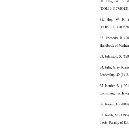
30. Hoy, W. K. & S
[
DOI:10.1177/0013
31. Hoy, W. K. (20
[
DOI:10.1108/0957
32. Jaworski, B. (20
Handbook of Mathemat
33. Johnston, S. (199
34. Julie, Gray. Krus
Leadership, 42 (1): 3
35. Kanfer, R. (1991
Consulting Psychologi
36. Karimi, F. (2008)
37. Kateb, M. (1395)
thesis, Faculty of Ed