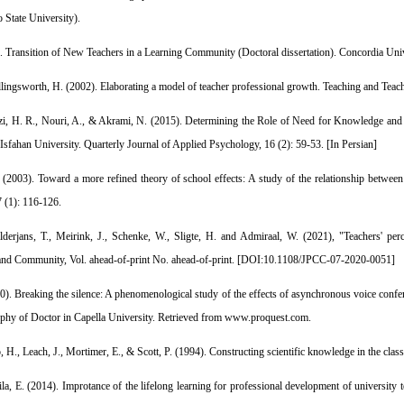
o State University).
). Transition of New Teachers in a Learning Community (Doctoral dissertation). Concordia Univ
lingsworth, H. (2002). Elaborating a model of teacher professional growth. Teaching and Teach
zi, H. R., Nouri, A., & Akrami, N. (2015). Determining the Role of Need for Knowledge and Pr
 Isfahan University. Quarterly Journal of Applied Psychology, 16 (2): 59-53. [In Persian]
(2003). Toward a more refined theory of school effects: A study of the relationship betwee
 (1): 116-126.
derjans, T., Meirink, J., Schenke, W., Sligte, H. and Admiraal, W. (2021), "Teachers' per
and Community, Vol. ahead-of-print No. ahead-of-print. [
DOI:10.1108/JPCC-07-2020-0051
]
0). Breaking the silence: A phenomenological study of the effects of asynchronous voice confer
ophy of Doctor in Capella University. Retrieved from www.proquest.com.
, H., Leach, J., Mortimer, E., & Scott, P. (1994). Constructing scientific knowledge in the clas
la, E. (2014). Improtance of the lifelong learning for professional development of university t