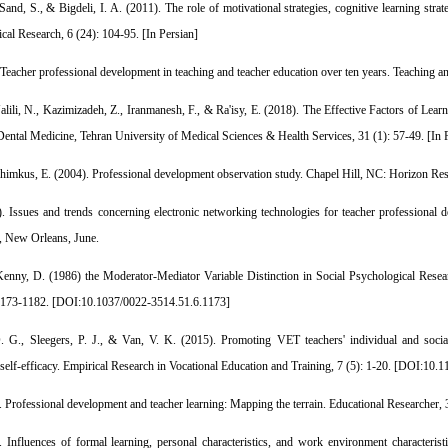
 Sand, S., & Bigdeli, I. A. (2011). The role of motivational strategies, cognitive learning str
al Research, 6 (24): 104-95. [In Persian]
 Teacher professional development in teaching and teacher education over ten years. Teaching an
alili, N., Kazimizadeh, Z., Iranmanesh, F., & Ra'isy, E. (2018). The Effective Factors of Le
Dental Medicine, Tehran University of Medical Sciences & Health Services, 31 (1): 57-49. [In 
Shimkus, E. (2004). Professional development observation study. Chapel Hill, NC: Horizon Res
. Issues and trends concerning electronic networking technologies for teacher professional de
, New Orleans, June.
nny, D. (1986) the Moderator-Mediator Variable Distinction in Social Psychological Research:
1173-1182. [
DOI:10.1037/0022-3514.51.6.1173
]
 G., Sleegers, P. J., & Van, V. K. (2015). Promoting VET teachers' individual and social 
self-efficacy. Empirical Research in Vocational Education and Training, 7 (5): 1-20. [
DOI:10.1
 Professional development and teacher learning: Mapping the terrain. Educational Researcher, 3
 Influences of formal learning, personal characteristics, and work environment characteri