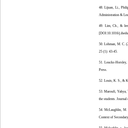
48. Lijuan, Li., Phi
Administration & Lead
49. Lim, Ch., & lee,
[
DOI:10.1016/j.ihed
50. Lohman, M. C. (20
25 (1): 43-45.
51. Loucks-Horsley, 
Press.
52. Louis, K. S., & 
53. Maroufi, Yahya; 
the students. Journal
54. McLaughlin, M. W
Context of Secondary