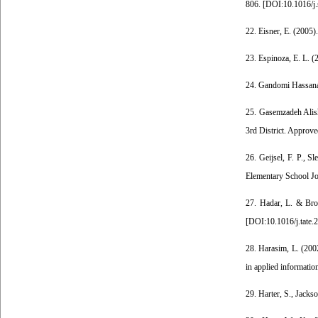
806. [
DOI:10.1016/j.
22. Eisner, E. (2005)
23. Espinoza, E. L. (
24. Gandomi Hassanaro
25. Gasemzadeh Alis
3rd District. Approve
26. Geijsel, F. P., S
Elementary School Jo
27. Hadar, L. & Bro
[
DOI:10.1016/j.tate.
28. Harasim, L. (2002
in applied informatio
29. Harter, S., Jackso