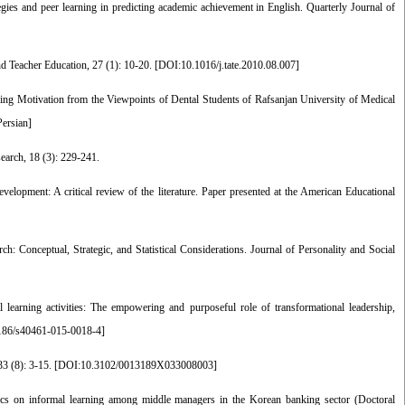
ategies and peer learning in predicting academic achievement in English. Quarterly Journal of
d Teacher Education, 27 (1): 10-20. [
DOI:10.1016/j.tate.2010.08.007
]
arning Motivation from the Viewpoints of Dental Students of Rafsanjan University of Medical
Persian]
earch, 18 (3): 229-241.
velopment: A critical review of the literature. Paper presented at the American Educational
 Conceptual, Strategic, and Statistical Considerations. Journal of Personality and Social
learning activities: The empowering and purposeful role of transformational leadership,
186/s40461-015-0018-4
]
3 (8): 3-15. [
DOI:10.3102/0013189X033008003
]
stics on informal learning among middle managers in the Korean banking sector (Doctoral