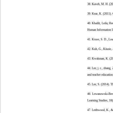
38. Kaveh, M. H. (201
39. Kear, K. (2011).
40. Khalili, Leila; 
Human Information Int
41. Kruse, S. D., Lou
42. Kuh, G., Kinzie, 
43. Kwakman, K. (2003
44. Lee, j. c., zhang,
and teacher education
45. Lee, S. (2014). Th
46. Lewanowski-Bree
Learning Studies, 10(
47. Leithwood, K., & 