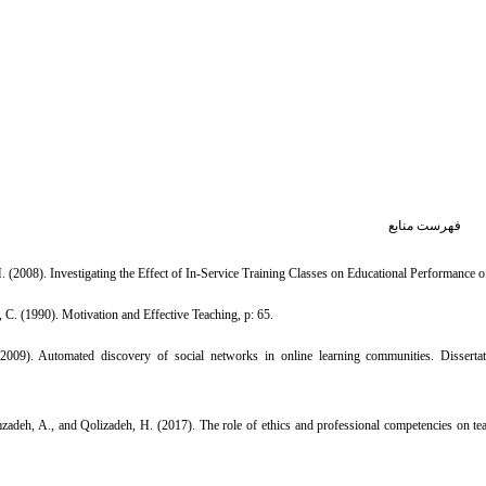
فهرست منابع
 (2008). Investigating the Effect of In-Service Training Classes on Educational Performance of
C. (1990). Motivation and Effective Teaching, p: 65.
(2009). Automated discovery of social networks in online learning communities. Disserta
adeh, A., and Qolizadeh, H. (2017). The role of ethics and professional competencies on teach