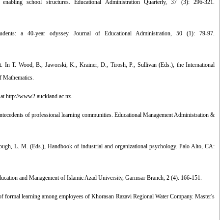
bling school structures. Educational Administration Quarterly, 37 (3): 296-321.
dents: a 40-year odyssey. Journal of Educational Administration, 50 (1): 79-97.
In T. Wood, B., Jaworski, K., Krainer, D., Tirosh, P., Sullivan (Eds.), the International
f Mathematics.
 at http://www2.auckland.ac.nz.
s: Antecedents of professional learning communities. Educational Management Administration &
ough, L. M. (Eds.), Handbook of industrial and organizational psychology. Palo Alto, CA:
f Education and Management of Islamic Azad University, Garmsar Branch, 2 (4): 166-151.
tor of formal learning among employees of Khorasan Razavi Regional Water Company. Master's