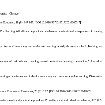
ersity - Chicago.
er Education, 18 (8): 947-967. [
DOI:10.1016/S0742-051X(02)00053-7
]
e-Teaching Self-efficacy in predicting the learning motivation of entrepreneurship training
n professional community and mathematic teaching in early elementary school. Teaching and
ceptions of their schools changing toward professional learning communities", Journal of
encing on the formation of identity, community and presence in online learning. Dissertation
sroom. Educational Researcher, 23 (7): 5-12. [
DOI:10.3102/0013189X023007005
]
eacher- needs and practical implications. Procedia- social and behavioral sciences, 127: 801-