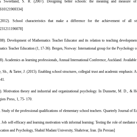
weetland, S. R. (2007). Designing better schools: the meaning and measure of ena
1610121969334
]
12). School characteristics that make a difference for the achievement of all stu
8231211196078
]
08). Development of Mathematics Teacher Educator and its relation to teaching development. 
ics Teacher Education (1, 17-36). Bergen, Norway: International group for the Psychology o
8). Academics as learning professionals, Annual International Conference, Auckland. Available
e, Sh., & Tarter, J. (2015). Enabling school structures, collegial trust and academic emphasi
-41.
). Motivation theory and industrial and organizational psychology. In Dunnette, M. D., & H
sts Press, 1, 75- 170.
. Study of the professional qualifications of elementary school teachers. Quarterly Journal o
. Job self-efficacy and learning motivation with informal learning: Testing the role of media
ucation and Psychology, Shahid Madani University, Shahrivar, Iran. [In Persian]