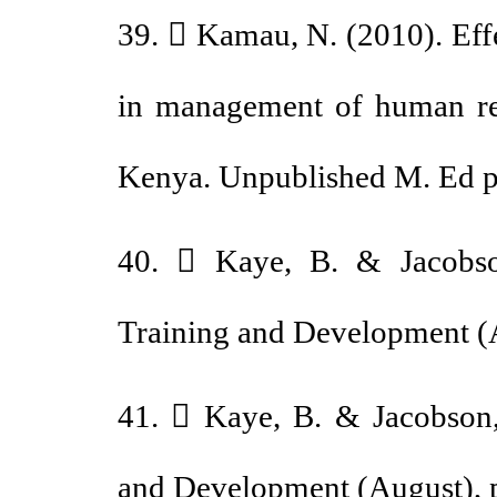
39.  Kamau, N. (2010). E
in management of human r
Kenya. Unpublished M. Ed 
40.  Kaye, B. & Jacob
Training and Development 
41.  Kaye, B. & Jacobso
and Development (August),