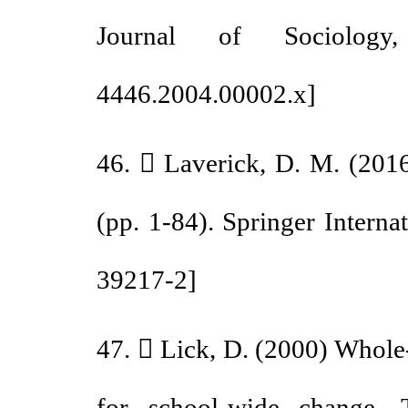
Journal of Sociolo
4446.2004.00002.x
]
46.  Laverick, D. M. (20
(pp. 1-84). Springer Intern
39217-2
]
47.  Lick, D. (2000) Whol
for school-wide change,