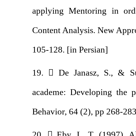
applying Mentoring in 
Content Analysis. New App
105-128. [in Persian]
19.  De Janasz, S., & S
academe: Developing the 
Behavior, 64 (2), pp 268-2
20.  Eby, L. T. (1997).