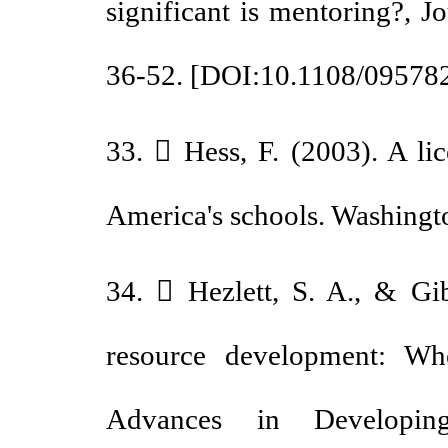
significant is mentoring?,
36-52. [
DOI:10.1108/095
33.  Hess, F. (2003). A 
America's schools. Washing
34.  Hezlett, S. A., & 
resource development:
Advances in Develop