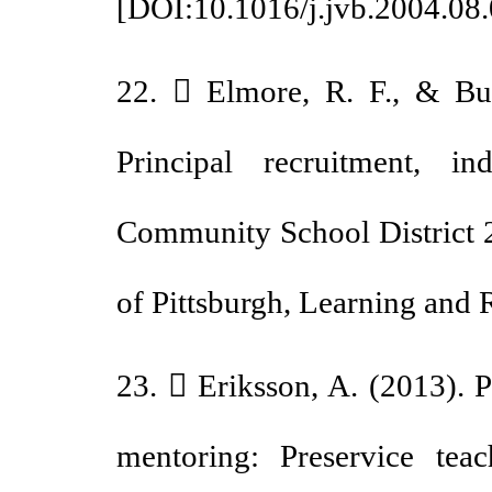
[
DOI:10.1016/j.jvb.2004.
22.  Elmore, R. F., & B
Principal recruitment, 
Community School District
of Pittsburgh, Learning a
23.  Eriksson, A. (2013).
mentoring: Preservice te