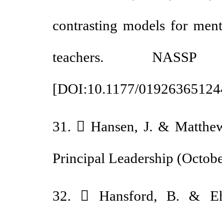
contrasting models for me
teachers. NASSP
[
DOI:10.1177/019263651
31.  Hansen, J. & Matth
Principal Leadership (Octo
32.  Hansford, B. & E