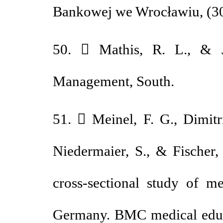
Bankowej we Wrocławiu, (
50.  Mathis, R. L., &
Management, South.
51.  Meinel, F. G., Dimi
Niedermaier, S., & Fisch
cross-sectional study of
Germany. BMC medical edu