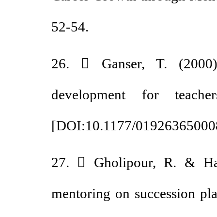
52-54.
26.  Ganser, T. (2000
development for teach
[
DOI:10.1177/019263650
27.  Gholipour, R. & H
mentoring on succession p