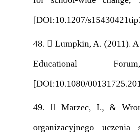
[
DOI:10.1207/s15430421t
48.  Lumpkin, A. (2011). 
Educational 
[
DOI:10.1080/00131725.2
49.  Marzec, I., & Wr
organizacyjnego uczen