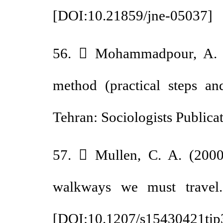
[
DOI:10.21859/jne-05037
56.  Mohammadpour, A. 
method (practical steps 
Tehran: Sociologists Public
57.  Mullen, C. A. (200
walkways we must travel
[
DOI:10.1207/s15430421t