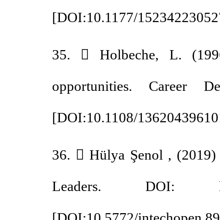
[
DOI:10.1177/152342230
35.  Holbeche, L. (19
opportunities. Career 
[
DOI:10.1108/136204396
36.  Hülya Şenol , (2019
Leaders. DOI: http://
[
DOI:10.5772/intechopen