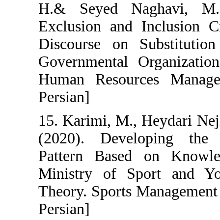
H.& Seyed Nag
Exclusion and I
Discourse on 
Governmental O
Human Resourc
Persian]
15. Karimi, M.,
(2020). Devel
Pattern Based
Ministry of S
Theory. Sports 
Persian]