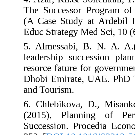
The Successor P
(A Case Study a
Educ Strategy Me
5. Almessabi, B
leadership succ
resorce fature f
Dhobi Emirate, 
and Tourism.
6. Chlebikova,
(2015), Plann
Succession. Pro