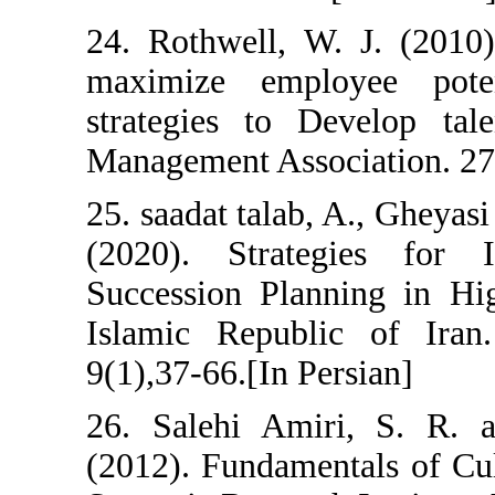
24. Rothwell, W
maximize emp
strategies to 
Management Asso
25. saadat talab
(2020). Strat
Succession Pla
Islamic Republi
9(1),37-66.[In P
26. Salehi Ami
(2012). Fundame