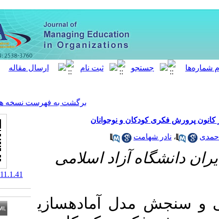
[ English ]
]
Archive
[
برگشت به فهرست نسخه ها
کان و نوجوانان
مت
آزاد اسلامی
‎ 10.52547/meo.11.1.41
دل آماده
سازی