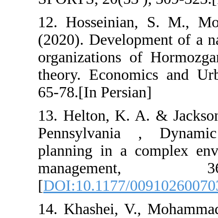
12. Hosseinian
(2020). Develop
organizations 
theory. Econom
65-78.[In Persia
13. Helton, K. 
Pennsylvania 
planning in a c
manageme
[
DOI:10.1177/0
14. Khashei, V