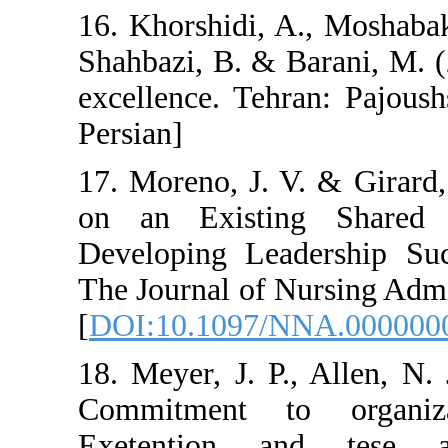
16. Khorshidi, A
Shahbazi, B. & B
excellence. Tehr
Persian]
17. Moreno, J. V
on an Existin
Developing Lea
The Journal of N
[
DOI:10.1097/
18. Meyer, J. P
Commitment t
Exetention 