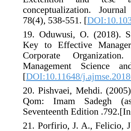
conceptualizat
78(4), 538-551. 
19. Oduwusi, O
Key to Effecti
Corporate Or
Management Sc
[
DOI:10.11648/j
20. Pishvaei, Me
Qom: Imam Sad
Seventeenth Edit
21. Porfirio, J. 