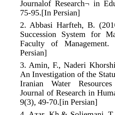
Journalof Resea
75-95.[In Persia
2. Abbasi Harft
Succession Sy
Faculty of Man
Persian]
3. Amin, F., Na
An Investigation
Iranian Wate
Journal of Rese
9(3), 49-70.[in P
4. Azar, Kh.& S