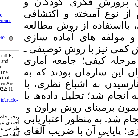
ری
کودکان
و
Download citation:
یخته و اکتشافی
BibTeX
|
RIS
|
EndNote
|
Medlars
|
ProCite
|
Reference
از روش مطالعه
Manager
|
RefWorks
Send citation to:
ای آماده
سازی
Mendeley
Zotero
RefWorks
ا روش توصیفی ـ
ranjbar F, salehi M, ahmadi E,
. جامعه آماری
shahamat N. Designing and
Assessment Suuccession
ان بودند که به
Management Model In The
Institute For The Intellectual
اشباع نظری، با
Development Of Children And
Young Adults. MEO 2022; 11
داده­‌ها با
(1) :41-68
URL:
http://journalieaa.ir/article-
ی روش براون
و
1-311-fa.html
منظور اعتباریابی
رنجبر فاطمه، صالحی مسلم،
احمدی عباداله، شهامت نادر.
ن با ضریب آلفای
طراحی و ارزیابی مدل مدیریت
آماده سازی جانشین در کانون