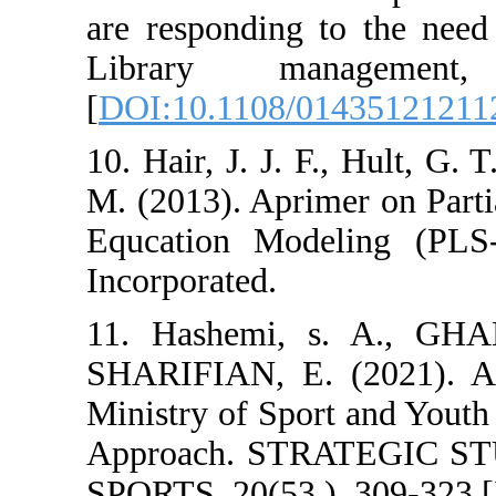
are responding 
Library man
[
DOI:10.1108/0
10. Hair, J. J. F
M. (2013). Aprim
Equcation Mod
Incorporated.
11. Hashemi,
SHARIFIAN, E. 
Ministry of Spo
Approach. ST
SPORTS, 20(53 )