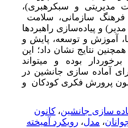
تی و سبک­رهبری
مانی، سلامت
ه­‌سازی راهبردها
توسعه، پایش و
ج نشان داد؛ این
ده و می­تواند
سازی­ جانشین
در
و
­
کودکان
فکری
کانون
،
انشین
رویکرد آمیخته
،