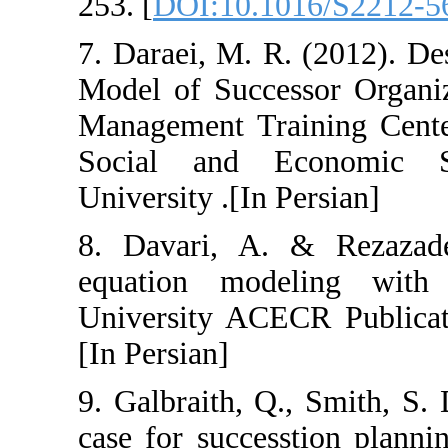
253. [
DOI:10.10
7. Daraei, M. R
Model of Succes
Management Trai
Social and E
University .[In P
8. Davari, A. 
equation mode
University ACEC
[In Persian]
9. Galbraith, Q
case for succes