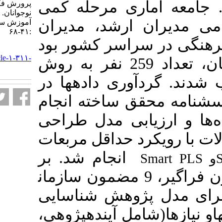
اری
مرحله کمی
پرورش فکری کودکان و
نوجوانان. نشریه مديريت بر
ارشد، مدیران
آموزش سازمانها. ۱۴۰۱; ۱۱ (۱)
:۴۱-۶۸
سراسر کشور
بود
URL:
http://journalieaa.ir/article-۱-۳۱۱-
تعداد 259 نفر به روش
fa.html
وری داده­ها در
قق ساخته انجام
یابی مدل طراحی
رد حداقل مربعات
انجام شد. بر
S
دل پژوهش شناسایی
امل آینده­پژوهی