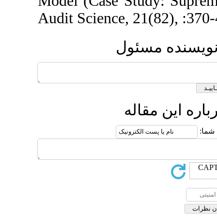
Model (Case Stu
Audit Science, 2
ئول
له