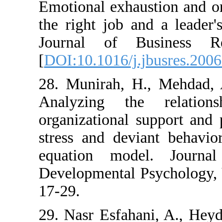
Emotional exhau
the right job a
Journal of Bu
[
DOI:10.1016/j.
28. Munirah, H.
Analyzing the
organizational 
stress and devi
equation mod
Developmental P
17-29.
29. Nasr Esfaha