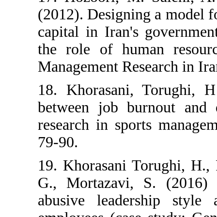
(2012). Designi
capital in Iran'
the role of hu
Management Resea
18. Khorasani, 
between job bu
research in spo
79-90.
19. Khorasani T
G., Mortazavi,
abusive leader