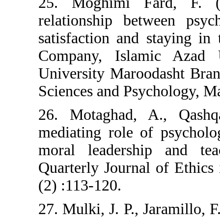
25. Moghimi F
relationship be
satisfaction an
Company, Isla
University Maro
Sciences and Psy
26. Motaghad,
mediating role o
moral leadersh
Quarterly Journa
(2) :113-120.
27. Mulki, J. P.,