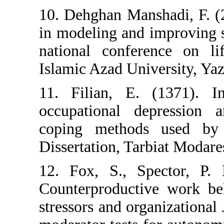
10. Dehghan Man
in modeling and i
national confer
Islamic Azad Uni
11. Filian, E.
occupational d
coping methods
Dissertation, Ta
12. Fox, S., S
Counterproducti
stressors and or