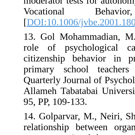
moderator tests
Vocationa
[
DOI:10.1006/jv
13. Gol Mohamm
role of psycho
citizenship be
primary school
Quarterly Journa
Allameh Tabatab
95, PP, 109-133.
14. Golparvar, 
relationship be