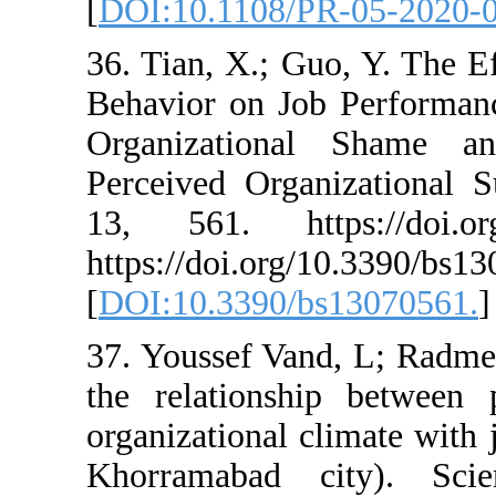
[
DOI:10.1108/P
36. Tian, X.; G
Behavior on Job
Organization
Perceived Organ
13, 561. http
https://doi.org/
[
DOI:10.3390/b
37. Youssef Vand
the relationshi
organizational c
Khorramabad c