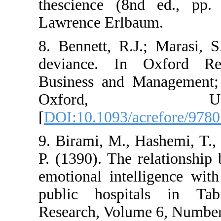
thescience (8
Lawrence Erlba
8. Bennett, R.J
deviance. In 
Business and M
Oxfor
[
DOI:10.1093/ac
9. Birami, M., 
P. (1390). The 
emotional intel
public hospit
Research, Volum