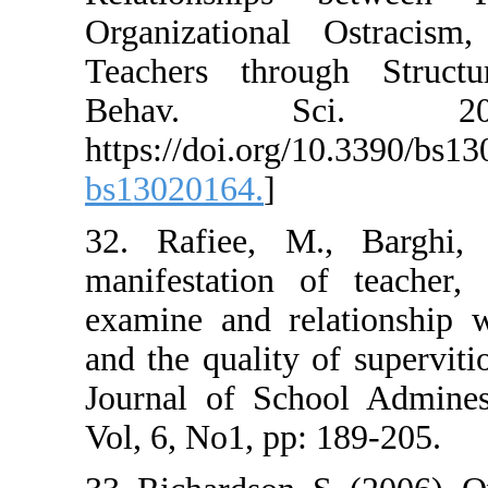
Organizationa
Teachers throu
Behav. 
https://doi.or
bs13020164.
]
32. Rafiee, M.
manifestation 
examine and rel
and the quality
Journal of Sch
Vol, 6, No1, pp: