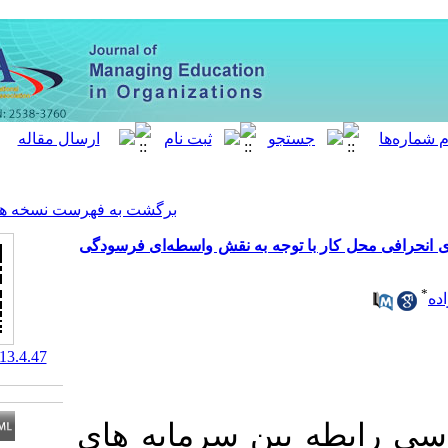
[ English ]
]
Archive
[
برگشت به فهرست نسخه ها
 توجه به نقش واسطه‌ای فرسودگی
‎ 10.61186/meo.13.4.47
ن سرمایه­ های