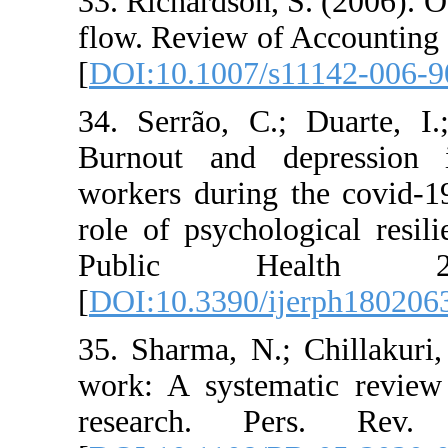
33. Richardson, 
flow. Review of 
[
DOI:10.1007/s
34. Serrão, C.;
Burnout and de
workers during 
role of psycholo
Public H
[
DOI:10.3390/i
35. Sharma, N.;
work: A systema
research. P