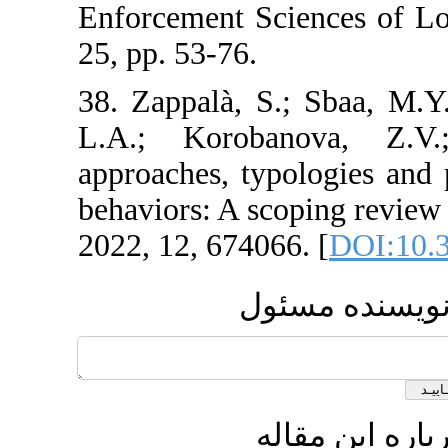
Enforcement Sci
25, pp. 53-76.
38. Zappalà, S.
L.A.; Koroba
approaches, typ
behaviors: A sco
2022, 12, 674066
ئول
له