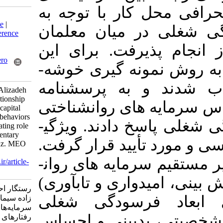
کار با توجه به
Download citation:
BibTeX
|
RIS
|
EndNote
|
 میان معلمان
Medlars
|
ProCite
|
Reference
Manager
|
RefWorks
یرفت
برای این
Send citation to:
Mendeley
Zotero
نمونه­ گیری خوشه­
RefWorks
 به پرسشنامه
Rastegar A, Seif M H, Alizadeh
S. Investigating the relationship
ای روان­شناختی
between psychological capital
and deviant workplace behaviors
، ادند. ویژگی­
with regard to the mediating role
of burnout among elementary
تأیید قرار گرفت
school teachers in Shiraz. MEO
2024; 13 (4) : 2
مایه­ های روان­
URL:
http://journalieaa.ir/article-
1-716-fa.html
واری و تاب­آوری
رستگار احمد، صیف حسن، علی
رسودگی شغلی
زاده سیما. بررسی رابطه بین
سرمایه‌های روان‌شناختی و
(ینی و احساس
رفتارهای انحرافی محل کار با