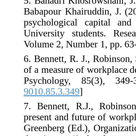
5. Bahadri Khos
Babapour Khairu
psychological c
University stu
Volume 2, Numbe
6. Bennett, R. J
of a measure of 
Psychology, 8
9010.85.3.349
]
7. Bennett, R.J
present and futu
Greenberg (Ed.),