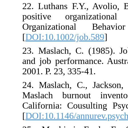
22. Luthans F.Y.
positive orga
Organization
[
DOI:10.1002/jo
23. Maslach, C.
and job perform
2001. P. 23, 335
24. Maslach, C.
Maslach burno
California: Cou
[
DOI:10.1146/an