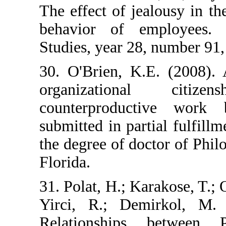
The effect of je
behavior of e
Studies, year 28
30. O'Brien, K.
organizatio
counterproduct
submitted in par
the degree of do
Florida.
31. Polat, H.; Ka
Yirci, R.; De
Relationships 