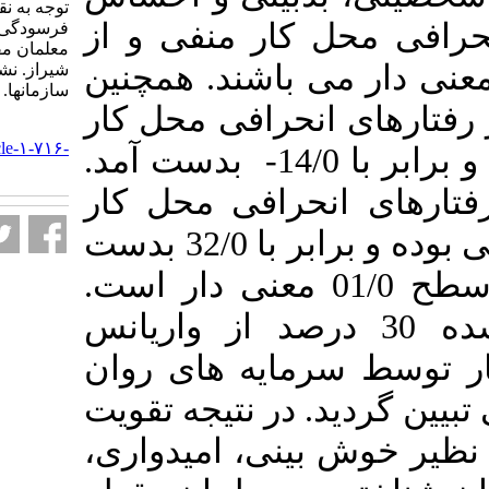
توجه به نقش واسطه‌ای
 کار منفی و از
فرسودگی شغلی در میان
معلمان مقطع ابتدایی شهر
معنی دار می­ باشند. همچنین
شیراز. نشریه مديريت بر آموزش
سازمانها. ۱۴۰۳; ۱۳ (۴) :۴۷-۷۰
نحرافی محل کار
URL:
http://journalieaa.ir/article-۱-۷۱۶-
مربوط به مؤلفه تاب­ آوری و برابر با 14/0- بدست آمد.
fa.html
حرافی محل کار
مربوط به فرسودگی عاطفی بوده و برابر با 32/0 بدست
مد که از نظر آماری در سطح 01/0 معنی دار است
مدل برازش شده 30 درصد از واریانس
مایه های روان
در نتیجه تقویت
بینی، امیدواری