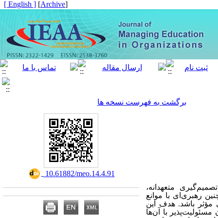
[ English ]
]
Archive
[
برگشت به فهرست نسخه ها
‎ 10.61882/meo.14.4.91
میم‌گیری متعهدانه،
ین رهبری‌ای با موانع
 مؤثر باشد. هدف این
سئولیت‌پذیر با آن‌ها