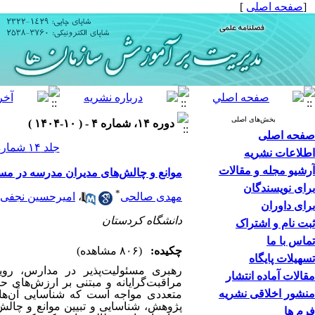
[
صفحه اصلی
]
بخش‌های اصلی
دوره ۱۴، شماره ۴ - ( ۱۰-۱۴۰۴ )
صفحه اصلی
جلد ۱۴ شماره ۴ صفحات ۱۲۸-۹۱
اطلاعات نشریه
آرشیو مجله و مقالات
موانع و چالش‌های مدیران مدرسه در مسی
برای نویسندگان
*
مهدی صالحی
،
امیرحسین نجفی
برای داوران
دانشگاه کردستان
ثبت نام و اشتراک
تماس با ما
چکیده:
(۸۰۶ مشاهده)
تسهیلات پایگاه
رهبری مسئولیت‌پذیر در مدارس، روی
مقالات آماده انتشار
مراقبت‌گرایانه و مبتنی بر ارزش‌های حر
منشور اخلاقی نشریه
متعددی مواجه است که شناسایی آن‌ها م
پژوهش، شناسایی و تبیین موانع و چالش‌
فرم ها