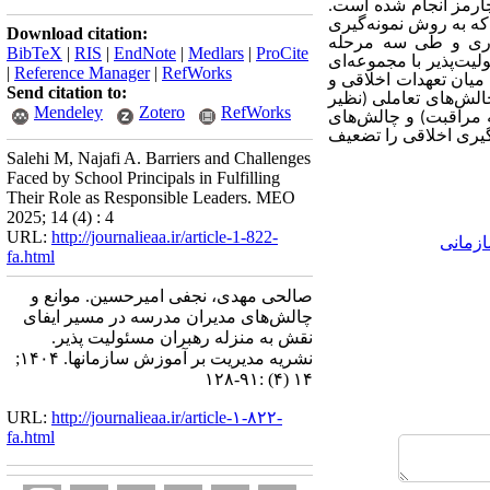
چارمز
انجام شده است.
دند که به روش نمونه‌گیری
Download citation:
آوری و طی سه مرحله
BibTeX
|
RIS
|
EndNote
|
Medlars
|
ProCite
یت‌پذیر با مجموعه‌ای
|
Reference Manager
|
RefWorks
میان تعهدات اخلاقی و
Send citation to:
الش‌های تعاملی (نظیر
Mendeley
Zotero
RefWorks
ه مراقبت) و چالش‌های
‌گیری اخلاقی را تضعیف
Salehi M, Najafi A. Barriers and Challenges
Faced by School Principals in Fulfilling
Their Role as Responsible Leaders. MEO
2025; 14 (4) : 4
URL:
http://journalieaa.ir/article-1-822-
زمانی
fa.html
صالحی مهدی، نجفی امیرحسین. موانع و
چالش‌های مدیران مدرسه در مسیر ایفای
نقش به منزله رهبران مسئولیت پذیر.
نشریه مديريت بر آموزش سازمانها. ۱۴۰۴;
۱۴ (۴) :۹۱-۱۲۸
URL:
http://journalieaa.ir/article-۱-۸۲۲-
fa.html