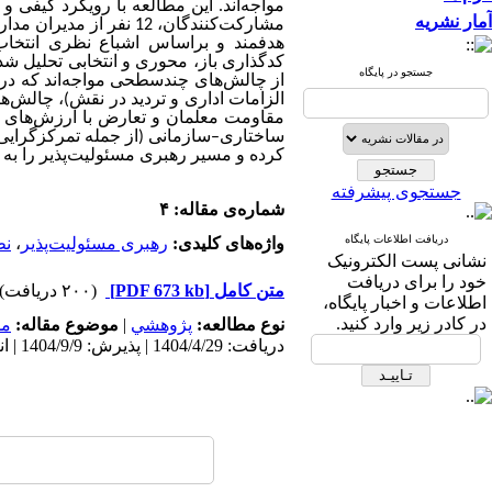
مواجه‌اند. این مطالعه با رویکرد کیفی و ب
آمار نشریه
مشارکت‌کنندگان، 12 نف
هدفمند و براساس اشباع نظری انتخاب 
کدگذاری باز، محوری و انتخابی تحلیل شد
جستجو در پایگاه
از چالش‌های چندسطحی مواجه‌اند که در پ
الزامات اداری و تردید در نقش)، چالش‌
مقاومت معلمان و تعارض با ارزش‌های خا
ساختاری
–
سازمانی (از جمله تمرکزگرایی 
کرده و مسیر رهبری مسئولیت‌پذیر را به ف
جستجوی پیشرفته
شماره‌ی مقاله: ۴
دریافت اطلاعات پایگاه
واژه‌های کلیدی:
رهبری مسئولیت‌پذیر
،
نظ
نشانی پست الکترونیک
خود را برای دریافت
متن کامل
[PDF 673 kb]
(۲۰۰ دریافت)
اطلاعات و اخبار پایگاه،
در کادر زیر وارد کنید.
نوع مطالعه:
پژوهشي
|
موضوع مقاله:
مد
دریافت: 1404/4/29 | پذیرش: 1404/9/9 | انتشار: 1404/12/2