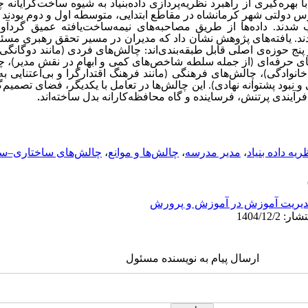
ا بهره‌گیری از راهبرد نظریه‌پردازی داده‌بنیاد به شیوه ساخت‌گرایانه 
ر از مدیران مدارس دولتی شهر کرمانشاه در مقاطع ابتدایی، متوسطه اول و دوم بو
شدند. داده‌ها از طریق مصاحبه‌های نیمه‌ساخت‌یافته عمیق گرد
ند
.
یافته‌های پژوهش نشان داد که مدیران در مسیر تحقق رهبری مسئول
نج حوزه‌ی اصلی قابل طبقه‌بندی‌اند: چالش‌های فردی (مانند دوگانگی 
های حرفه‌ای (از جمله سلطه شاخص‌های کمی و ابهام در نقش مدیر)، چ
نوادگی)، چالش‌های فرهنگی (مانند فرهنگ اقتدارگرا و بی‌اعتنایی ب
و نبود پشتوانه نهادی). این چالش‌ها در تعامل با یکدیگر، فضای تصمیم
رآیندی پرتنش، فرساینده و گاه محافظه‌کارانه بدل ساخته‌اند
.
ریه داده بنیاد
،
مدیر مدرسه
،
چالش‌ها و موانع
،
چالش‌های ساختاری–سا
یریت آموزش در آموزش و پرورش
ارسال پیام به نویسنده مسئول