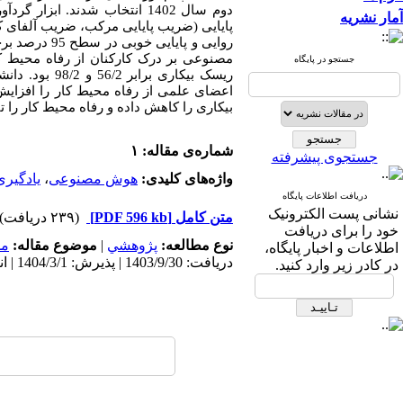
دوم سال 1402 انتخاب شدند. اب
آمار نشریه
پایایی (ضریب پایایی مرکب، ضریب آلفای کرو
روایی و پای
مصنوعی بر درک کارکنان از رفاه محیط کار برابر 358/0، میزان اثر میانجی­گر یادگیری غی
جستجو در پایگاه
ریسک بیکاری 
اعضای علمی از رفاه محیط کار را افزایش
بیکاری را کاهش داده و رفاه محیط کار را ت
شماره‌ی مقاله: ۱
جستجوی پیشرفته
واژه‌های کلیدی:
هوش مصنوعی
،
یادگیر
دریافت اطلاعات پایگاه
نشانی پست الکترونیک
متن کامل
[PDF 596 kb]
(۲۳۹ دریافت)
خود را برای دریافت
نوع مطالعه:
پژوهشي
|
موضوع مقاله:
مد
اطلاعات و اخبار پایگاه،
دریافت: 1403/9/30 | پذیرش: 1404/3/1 | انتشار: 1404/12/2
در کادر زیر وارد کنید.