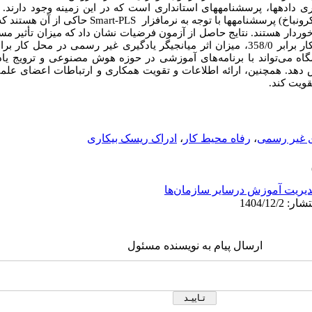
زار گردآوری داده‏ها، پرسشنامه‏های استانداری است که در این زمینه وجود دارند
نباخ) پرسشنامه‏ها با توجه به نرم‏افزار
Smart-PLS
حاکی از آن هستند که ا
ایی خوبی در سطح 95 درصد برخوردار هستند. نتایج حاصل از آزمون فرضیات نشان داد که میزا
ر رسمی در محل کار
برابر 56/2 و 98/2 بود. دانشگاه می‌تواند با برنامه‌های آموزشی در حوزه هوش مصنوعی و 
 دهد. همچنین، ارائه اطلاعات و تقویت همکاری و ارتباطات اعضای علمی
قویت کند.
ی غیر رسمی
،
رفاه محیط کار
،
ادراک ریسک بیکاری
یریت آموزش درسایر سازمان‌ها
ارسال پیام به نویسنده مسئول