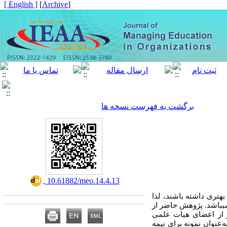
[ English ]
]
Archive
[
برگشت به فهرست نسخه ها
‎ 10.61882/meo.14.4.13
هتری داشته باشند، لذا
ی­باشد. پژوهش حاضر از
 از نظر ماهیت و روش، توصیفی - پیمایشی است. جامعه آماری این پژوهش تعداد 129 نفر از اعضای هیات علمی
 کوکران 97 نفر با روش تصادفی ساده به‌عنوان نمونه برای نیمه