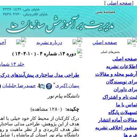
[
صفحه اصلی
]
بخش‌های اصلی
دوره ۱۴، شماره ۴ - ( ۱۰-۱۴۰۴ )
صفحه اصلی
جلد ۱۴ شماره ۴ صفحات ۳۶-۱۳
اطلاعات نشریه
آرشیو مجله و مقالات
طراحی مدل ساختاری پیش‌آیندهای درک
برای نویسندگان
*
پیمان اکبری
،
حمیدرضا جلیلیان
برای داوران
دانشگاه پیام نور
ثبت نام و اشتراک
تماس با ما
چکیده:
(۱۲۸۰ مشاهده)
تسهیلات پایگاه
درک کارکنان از محیط کار خود خیلی با اه
مقالات آماده انتشار
هدف از این پژوهش، طراحی مدلی ساختار
منشور اخلاقی نشریه
فرم ها