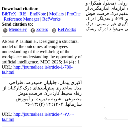
. روایی (محتوا، همگرا) و
بزارهای اندازه‏گیری از
Download citation:
ن تأثیر مستقیم درک فرصت هوش
BibTeX
|
RIS
|
EndNote
|
Medlars
|
ProCite
برابر 40/9 و تعدیل­گر ادراک
|
Reference Manager
|
RefWorks
ترویج یادگیری غیر رسمی، درک
Send citation to:
 می‌تواند ادراک ریسک
Mendeley
Zotero
RefWorks
Akbari P, Jalilian H. Designing a structural
model of the outcomes of employees'
understanding of the well-being of the
workplace: understanding the opportunity of
artificial intelligence. MEO 2025; 14 (4) : 1
URL:
http://journalieaa.ir/article-1-780-
fa.html
اکبری پیمان، جلیلیان حمیدرضا. طراحی
مدل ساختاری پیش‌آیندهای درک کارکنان از
رفاه محیط کار: درک فرصت هوش
مصنوعی. نشریه مديريت بر آموزش
سازمانها. ۱۴۰۴; ۱۴ (۴) :۱۳-۳۶
URL:
http://journalieaa.ir/article-۱-۷۸۰-
fa.html