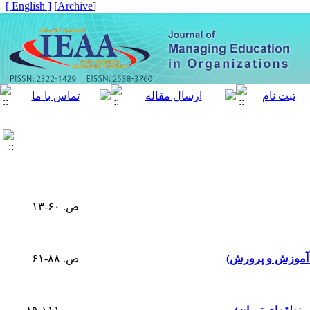
[ English ]
]
Archive
[
ص. ۶۰-۱۳
ه آموزش و پرورش)
ص. ۸۸-۶۱