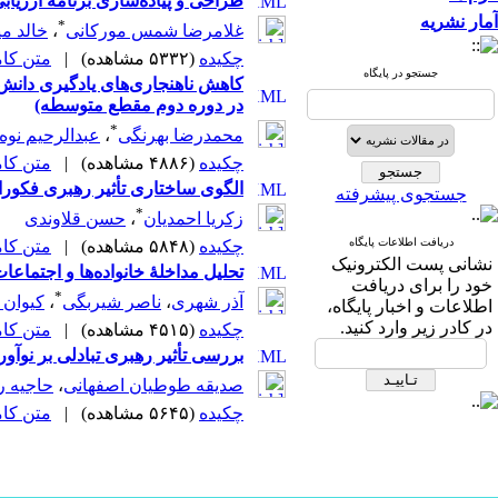
طراحی و پیاده‌سازی برنامه ارزیابی نتایج دوره‌های‌ آموز
آمار نشریه
*
غلامرضا شمس مورکانی
،
خالد م
چکیده
(۵۳۳۲ مشاهده)
|
متن کامل 
جستجو در پایگاه
کاهش ناهنجاری‌های یادگیری ‌دانش
در دوره دوم مقطع متوسطه)
*
محمدرضا بهرنگی
،
عبدالرحیم نوه 
چکیده
(۴۸۸۶ مشاهده)
|
متن کامل 
الگوی ساختاری تأثیر رهبری فکوران
جستجوی پیشرفته
*
زکریا احمدیان
،
حسن قلاوندی
دریافت اطلاعات پایگاه
چکیده
(۵۸۴۸ مشاهده)
|
متن کامل 
نشانی پست الکترونیک
تحلیل مداخلۀ خانواده‌ها و اجتماع
خود را برای دریافت
*
آذر شهری
،
ناصر شیربگی
،
کیوان 
اطلاعات و اخبار پایگاه،
در کادر زیر وارد کنید.
چکیده
(۴۵۱۵ مشاهده)
|
متن کامل 
بررسی تأثیر رهبری تبادلی بر نوآ
صدیقه طوطیان اصفهانی
،
حاجیه ر
چکیده
(۵۶۴۵ مشاهده)
|
متن کامل 