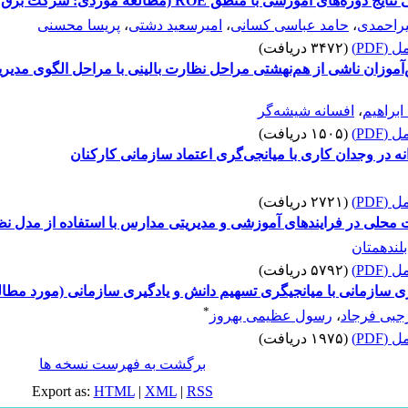
شی با منطق ROE (مطالعه موردی: شرکت برق منطقه‌ای تهران)
یراحمدی
،
حامد عباسی کسانی
،
امیرسعید دشتی
،
پریسا محسنی
(PDF)
(۳۴۷۲ دریافت)
‌آموزان ناشی از هم‌نهشتی مراحل نظارت بالینی با مراحل الگوی مدی
ابراهیم
،
افسانه شیشه‌گر
(PDF)
(۱۵۰۵ دریافت)
ه در وجدان کاری با میانجی‌گری اعتماد سازمانی کارکنان
(PDF)
(۲۷۲۱ دریافت)
ات محلی در فرایندهای آموزشی و مدیریتی مدارس با استفاده از مدل نظ
بلندهمتان
(PDF)
(۵۷۹۲ دریافت)
وری سازمانی با میانجیگری تسهیم دانش و یادگیری سازمانی (مورد مطا
*
جبی فرجاد
،
رسول عظیمی بهروز
(PDF)
(۱۹۷۵ دریافت)
برگشت به فهرست نسخه ها
Export as:
HTML
|
XML
|
RSS