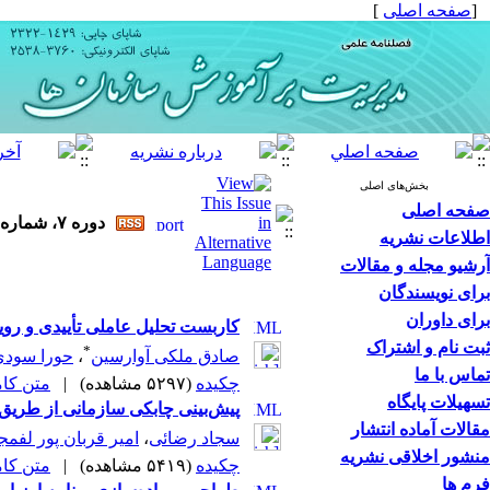
[
صفحه اصلی
]
بخش‌های اصلی
صفحه اصلی
دوره ۷، شماره ۲ - ( ۱۲-۱۳۹۷ )
اطلاعات نشریه
آرشیو مجله و مقالات
برای نویسندگان
برای داوران
کاربست تحلیل عاملی تأییدی و رویکرد AHP در ارائه الگوی مدرسه
ثبت نام و اشتراک
*
صادق ملکی آوارسین
،
حورا سودی
تماس با ما
چکیده
(۵۲۹۷ مشاهده)
|
متن کامل 
تسهیلات پایگاه
پیش‌بینی چابکی سازمانی از طریق
مقالات آماده انتشار
سجاد رضائی
،
امیر قربان پور لفمج
منشور اخلاقی نشریه
چکیده
(۵۴۱۹ مشاهده)
|
متن کامل 
فرم ها