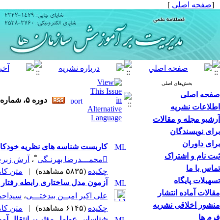
[
صفحه اصلی
]
بخش‌های اصلی
صفحه اصلی
دوره ۵، شماره ۲ - ( ۱۲-۱۳۹۵ )
اطلاعات نشریه
آرشیو مجله و مقالات
برای نویسندگان
برای داوران
کاربست شناسه های نظریه خودکارآ
ثبت نام و اشتراک
*
محمـــدرضا بهرنـگی
،
آرش زبرج
تماس با ما
چکیده
(۵۸۳۵ مشاهده)
|
متن کامل 
تسهیلات پایگاه
آزمون مدل ساختاری رابطه رفتار 
مقالات آماده انتشار
علی اکبر امیــن بیدختـــی
،
سیداحم
منشور اخلاقی نشریه
چکیده
(۶۱۴۵ مشاهده)
|
متن کامل 
فرم ها
شناسایی عوامل مؤثر بر انتقال آموز