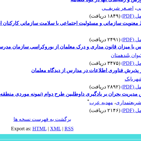
نی
،
اصـغر شریفــی
(PDF)
(۱۸۴۹ دریافت)
ط معنویت سازمانی و مسئولیت اجتماعی با سلامت سازمانی کارکنان اد
(PDF)
(۲۴۹۱ دریافت)
 با میزان قانون مداری و درک معلمان از بوروکراسی سازمان مدرس
یوان بلندهمتان
(PDF)
(۳۴۷۵ دریافت)
 پذیرش فناوری اطلاعات در مدارس از دیدگاه معلمان
هربابک
(PDF)
(۲۸۹۲ دریافت)
ریت بحران بر یادگیری داوطلبین طرح دوام (نمونه موردی منطقه 6 تهران)
*
ریعتمداری
،
مهدیه عرب
(PDF)
(۲۱۴۶ دریافت)
برگشت به فهرست نسخه ها
Export as:
HTML
|
XML
|
RSS