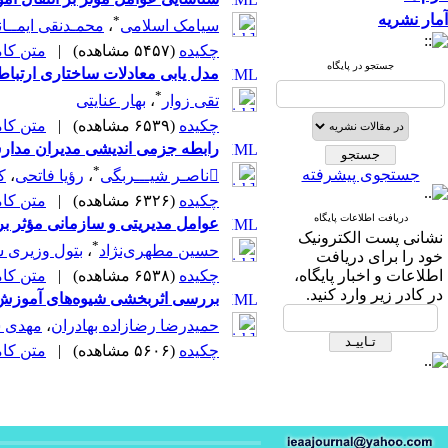
آمار نشریه
*
سیامک اسلامی
،
محمـدنقی ایمــا
چکیده
(۵۴۵۷ مشاهده)
|
متن کامل 
جستجو در پایگاه
مدل یابی معادلات ساختاری ارتبا
*
تقی زوار
،
بهار عنایتی
چکیده
(۶۵۳۹ مشاهده)
|
متن کامل 
رابطه جزمی اندیشی مدیران مدارس
*
جستجوی پیشرفته
ناصـر شیـــربگی
،
رؤیا فاتحی
،
ک
چکیده
(۶۳۲۶ مشاهده)
|
متن کامل 
دریافت اطلاعات پایگاه
عوامل مدیریتی و سازمانی مؤثر بر
نشانی پست الکترونیک
*
حسین مطهری‌نژاد
،
بتول وزیری ش
خود را برای دریافت
اطلاعات و اخبار پایگاه،
چکیده
(۶۵۳۸ مشاهده)
|
متن کامل 
در کادر زیر وارد کنید.
بررسی اثربخشی شیوه‌های آموزش مدی
حمیدرضا رضازاده بهادران
،
مهدی ش
چکیده
(۵۶۰۶ مشاهده)
|
متن کامل 