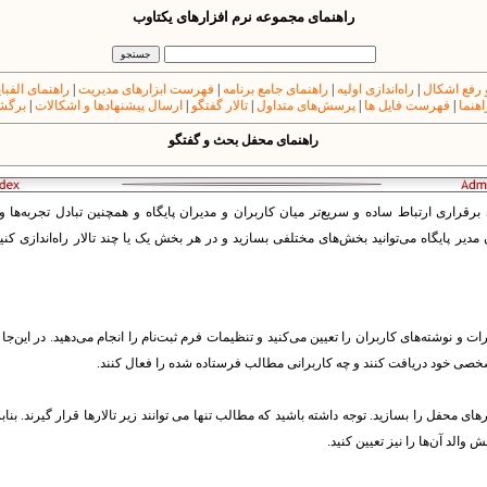
راهنمای مجموعه نرم افزارهای یکتاوب
 رفع اشکال
|
راه‌اندازی اولیه
|
راهنمای جامع برنامه
|
فهرست ابزارهای مدیریت
|
راهنمای الفبا
اهنما
|
فهرست فایل ها
|
پرسش‌های متداول
|
تالار گفتگو
|
ارسال پیشنهادها و اشکالات
|
برگشت
راهنمای محفل بحث و گفتگو
ث و گفتگو (Forum) برای برقراری ارتباط ساده و سریع‌تر میان کاربران و مدیران پایگاه و همچنین تبادل تجر
مدیر پایگاه می‌توانید بخش‌های مختلفی بسازید و در هر بخش یک یا چند تالار راه‌اندازی کنی
 و نوشته‌های کاربران را تعیین می‌کنید و تنظیمات فرم ثبت‌نام را انجام می‌دهید. در این‌جا
خصی خود دریافت کنند و چه کاربرانی مطالب فرستاده شده را فعال کنند.
رهای محفل را بسازید. توجه داشته باشید که مطالب تنها می توانند زیر تالارها قرار گیرند. بنا
 والد آن‌ها را نیز تعیین کنید.