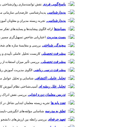
پاسخ‌گویی فردی
نقش توانمندسازی روان‌شناختی بر بهب
پدیدارشناسی
پدیدارشناسی عارضه‌یابی سازمانی مدارس 
پدیدارشناسی.
تجربه زیسته مدیران و معاونان آموزشی م
پسایندها
ارائه الگوی پیشایندها و پسایندهای تفکر سیستمی
پست مدیریت
اعتباریابی شاخص تسهیل‌گری مسیر رهبری 
پیچیدگی شناختی
بررسی و مقایسۀ سازه های شخصی مدیر
پیشرفت تحصیلی
کاربست تحلیل عاملی تأییدی و رویکرد AHP در ارائه الگوی مدرسه اثربخش [دو
پیشرفت تحصیلی.
بررسی تأثیر میزان استفاده از رسا
پیشرفت درسی ریاضی
الگوی مدیریت آموزش ریاضی؛
تحلیل عاملی اکتشافی
شناسایی و تحلیل عوامل مؤثر 
تحلیل علل ریشه ای
آسیب‌شناختی نظام آموزش کارکنان د
تدریس معلمان دوره ابتدایی
بررسی نقش ادراک رهبری
تعدد پایه ها
تجربه‌ زیسته معلمان ابتدایی شاغل در کلاس‌
تعلق به مدرسه
شناسایی مؤلفه‌های انگیزشی-دلبستگی به 
تعهد حرفه‌ای
بررسی رابطه بین ارزش‌های دانشجو و تع