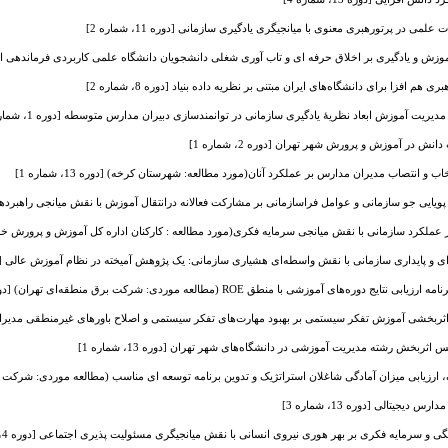
لمی در پرتورهبری معنوی با میانجیگری یادگیری سازمانی [دوره 11، شماره 2]
ش و یادگیری بر اخلاق حرفه ای و تاب آوری شغلی دانشجویان دانشگاه علمی کاربردی فرماندهی انتظامی است
هم افزا برای دانشگاه‌های ایران مبتنی بر نظریه داده بنیاد [دوره 8، شماره 2]
مدیریت آموزش ابعاد نظریۀ یادگیری سازمانی در توانمندسازی دبیران مدارس متوسطه [دوره 1، شماره 1]
در آموزش و پرورش شهر تهران [دوره 2، شماره 1]
 و انتصاب مدیران مدارس بر عملکرد آنان(مورد مطالعه: شهرستان کرخه) [دوره 13، شماره 1]
ی جو سازمانی و عوامل فراسازمانی بر مشارکت فعالانه درانتقال آموزش با نقش میانجی راهبردهای انتقال [دو
 عملکرد سازمانی با نقش میانجی سرمایه فکری(مورد مطالعه : کارکنان اداره کل آموزش و پرورش خراسان رضوی
و پایداری سازمانی با نقش واسطه‌ای هشیاری سازمانی: یک پژوهش آمیخته در نظام آموزش عالی [دوره 6، شما
وره‌های‌ آموزشی با منطق ROE (مطالعه موردی: شرکت برق منطقه‌ای تهران) [دوره 7، شماره 2]
ربخشی آموزش تفکر سیستمی بر بهبود مهارت‌های تفکر سیستمی و اصلاح باورهای غیرمنطقی مدیران [دوره 3، 
ثربخش رشته مدیریت آموزشی در دانشگاه‌های شهر تهران [دوره 13، شماره 1]
زیابی میزان آمادگی شاغلان استراتژیک و تدوین برنامه توسعه ای مناسب (مطالعه موردی: شرکت برق منطقه
یجیتالی [دوره 13، شماره 3]
 و سرمایه فکری بر بهر هوری نیروی انسانی با نقش میانجیگری مسئولیت پذیری اجتماعی [دوره 4، شماره 1]