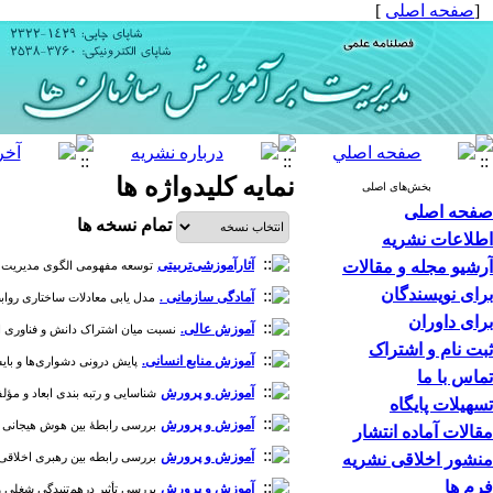
[
صفحه اصلی
]
نمایه کلیدواژه ها
بخش‌های اصلی
صفحه اصلی
تمام نسخه ها
اطلاعات نشریه
آرشیو مجله و مقالات
آثارآموزشی‌تربیتی
توسعه مفهومی الگوی مدیریت آموزش
برای نویسندگان
آمادگی سازمانی .
مدل یابی معادلات ساختاری روابط 
برای داوران
آموزش عالی.
نسبت میان اشتراک دانش و فناوری اطلاعا
ثبت نام و اشتراک
آموزش منابع انسانی.
پایش درونی دشواری‌ها و بایسته
تماس با ما
آموزش و پرورش
شناسایی و رتبه بندی ابعاد و مؤلفه
تسهیلات پایگاه
آموزش و پرورش
بررسی رابطۀ بین هوش هیجانی و هو
مقالات آماده انتشار
آموزش و پرورش
منشور اخلاقی نشریه
بررسی رابطه بین رهبری اخلاقی و 
فرم ها
آموزش و پرورش
بررسی تأثیر درهم‌تنیدگی شغلی و 