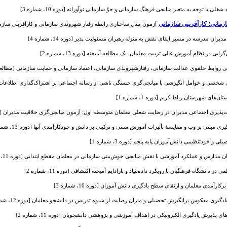
با توجه به متغیر میانجی فرهنگ سازمانی و جوّ سازمانی نوآورانه [دوره 10، شماره 3]
زمانی؛ کارآفرینی سازمانی
آزمون مدل ساختاری رابطه رفتار شهروندی سازمانی و کارآفرینی سازمانی با 
یران مدرسه در مسیر ایفای نقش به منزله رهبران مسئولیت پذیر [دوره 14، شماره 4]
ی در نظام آموزش عالی تربیت معلمان: یک مطالعه آمیخته [دوره 13، شماره 2]
 روابط حلقوی عدالت سازمانی، رفتارشهروندی سازمانی، اعتماد سازمانی و حمایت سازمانی (مطالعه موردی: 
صی و عوامل انگیزشی با میانجی‌گری خستگی ناشی از رسانه اجتماعی بر اشتراک‌گذاری اطلاعات تأیید نشده در دورا
ی شهرستان رباط کریم [دوره 1، شماره 1]
ری اجتماعی مدیران در رضایت شغلی معلمان متوسطه اول: آزمون میانجی‌گری خلاقیت مدیران [دوره 10، شما
بتنی بر وب و مقایسۀ تأثیرات آموزش سنتی و ترکیبی بر دانش و خودکارآمدی آنها [دوره 13، شماره 2]
و خودتنظیمی دانش‌آموزان پایه پنجم [دوره 3، شماره 1]
مدارس و عملکرد آموزشی با نقش میانجی خوش‌بینی سازمانی در معلمان مقطع ابتدایی [دوره 11، شماره 1]
انشگاه فرهنگیان با رویکرد داده‌بنیاد و پارادایم آمیخته اکتشافی [دوره 11، شماره 2]
رآمدی معلمان و ارتقای سطح یادگیری دانش آموزان [دوره 10، شماره 3]
یری معکوس برانگیزش تحصیلی و میزان رضایت از شیوه تدریس در دانشجو معلمان [دوره 12، شماره 2]
های پذیرش یادگیری الکترونیکی در اهداف آموزشی و پژوهشی دانشجویان [دوره 11، شماره 2]