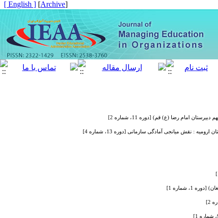
[ English ]
]
Archive
[
 امام رضا (ع) قم) [دوره 11، شماره 2]
 : نقش میانجی آمادگی سازمانی [دوره 13، شماره 4]
، شماره 1]