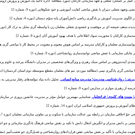
ل بر عملکرد شغلی و تعهد سازمانی کارکنان (مورد مطالعه: اداره ناحیه یک آموزش و پرورش ارومیه) [دوره 12،
تعهد شغلی دبیران با نقش میانجی کفایت آموزشی و خود شکوفایی [دوره 9، شماره 2]
لگوی مدیریت آموزش بر یادگیری ریاضی دانش‌آموزان پایه سوّم دبستان [دوره 6، شماره 2]
 سقف شیشه ای بر موفقیت و خشنودی شغلی معلمان زن با واسطه گری تمایل به ترک کار [دوره 12، شماره 4
ی کارکنان با محوریت سواد اطلاعاتی با هدف بهبود آموزش آنان [دوره 8، شماره 2]
مندسازی معلمان و کارکنان مدرسه بر اساس هوش معنوی و معنویت در محیط کار با میانجی گری هوش سازمانی
چابکی سازمانی با نقش میانجی توانمندسازی روانشناختی [دوره 9، شماره 1]
نمندی آینده‌پژوهی بر اساس سبک رهبری و ویژگی‌های شخصیتی در مدیران دانشگاه‌ بیرجند و علوم پزشکی [دوره 
یانجی گری یادگیری تیمی (مطالعه موردی: تیم های معلمان مقطع متوسطه دوم استان کردستان) [دوره 11، شمار
یریتی؛ روان‌شناسی مدیریت؛ مدیریت منابع انسانی.
تحلیل داده بنیاد مؤلفه‌های رفتار مدیریتی به منظ
ز رهبری موازی در مدارس [دوره 9، شماره 1]
 پست های کلیدی؛ فراتحلیل.
شناسایی مهمترین عوامل مؤثر بر مدیریت جانشین پروری در سازمان‌ها با رویکر
م آموزش و پرورش جمهوری اسلامی ایران [دوره 14، شماره 2]
 جوّ اخلاقی سازمان در رابطه بین عدالت سازمانی با سکوت و بی تفاوتی سازمانی معلمان [دوره 7، شماره 1]
ی بر دانش مدیران و انگیزش انتقال دانش با تکیه بر نقش میانجی فرهنگ یادگیری سازمانی و جو انتقال دانش [
ویت سازمانی با تأکید بر نقش میانجی نقض قراردادهای روان‌شناختی و تعدیل‌گری جو تعصب‌آمیز (مطالعه مورد