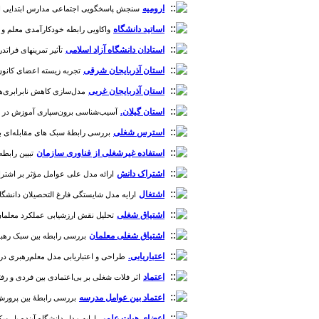
ارومیه
سنجش پاسخگویی اجتماعی مدارس ابتدایی ارومیه [دوره
اساتید دانشگاه
واکاویی رابطه خودکارآمدی معلم و تدر
استادان دانشگاه آزاد اسلامی
تأثیر تمرینهای فراتدری
استان آذربایجان شرقی
تجربه زیسته اعضای کانون ص
استان آذربایجان غربی
مدل‌سازی کاهش نابرابری‌های
استان گیلان.
آسیب‌شناسی برون‌سپاری آموزش در هنرستا
استرس شغلی
بررسی رابطۀ سبک های مقابله‌ای با اس
استفاده غیرشغلی از فناوری سازمان
تبیین رابطه
اشتراک دانش
ارائه مدل علی عوامل مؤثر بر اشتراک د
اشتغال
ارایه مدل شایستگی فارغ التحصیلان دانشگاهی برا
اشتیاق شغلی
تحلیل نقش ارزشیابی عملکرد معلمان در
اشتیاق شغلی معلمان
بررسی رابطه بین سبک رهبری ت
اعتباریابی.
طراحی و اعتباریابی مدل معلم‌رهبری در نظام 
اعتماد
اثر فلات شغلی بر بی‌اعتمادی بین فردی و رفتار پن
اعتماد بین عوامل مدرسه
بررسی رابطۀ بین پرورش حرفه گرای
اعضای هیات علمی
ارایه مدل دانشگاه آینده با رویکرد دان