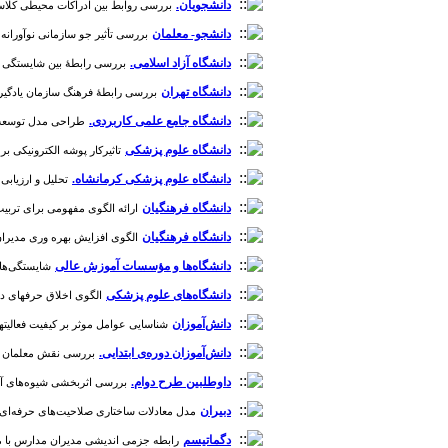
دانشجویان.
بررسی روابط بین ادراکات محیطی کلاسی ب
دانشجو- معلمان
بررسی تأثیر جو سازمانی نوآورانه ادر
دانشگاه آزاد اسلامی.
بررسی رابطۀ بین شایستگی مدیر
دانشگاه تهران
بررسی رابطۀ فرهنگ سازمان یادگیرندۀ کا
دانشگاه جامع علمی کاربردی.
طراحی مدل توسعه ظرف
دانشگاه علوم پزشکی
تاثیرکار پوشه الکترونیکی بر م
دانشگاه علوم پزشکی کرمانشاه.
تحلیل و ارزیابی
دانشگاه فرهنگیان
ارائه الگوی مفهومی برای تربیت دان
دانشگاه فرهنگیان
الگوی افزایش بهره وری مدیران در دان
دانشگاه‌ها و مؤسسات آموزش عالی
شایستگی‌های 
دانشگاه‌های علوم پزشکی
الگوی اخلاق حرفه‎ای در نظام آموزش سلامت حوزه معاونت بهداشت دانشگاه‌های علوم پزشکی شمالغرب کشور [دوره 11، شماره 3]
دانش‌آموزان
شناسایی عوامل موثر بر کیفیت فعالیتهای 
دانش‌آموزان دوره‌ی ابتدایی.
بررسی نقش معلمان پژوه
داوطلبین طرح دوام.
بررسی اثربخشی شیوه‌های آموزش مدی
دبیران
مدل معادلات ساختاری صلاحیت‌های حرفه‌ای با تعهد 
دگماتیسم
رابطه جزمی اندیشی مدیران مدارس با میزان