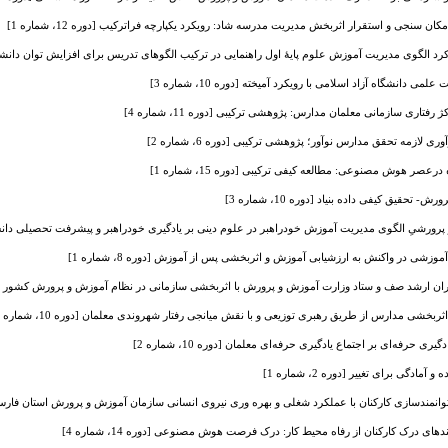
کان سنجی و استقرار اثربخش مدیریت مدرسه شاد: رویکرد یکپارچه فراترکیب [دوره 12، شماره 1]
رد الگوی مدیریت آموزش علوم پایۀ اول راهنمایی در ترکیب الگوهای تدریس برای افزایش توان دانشی، مهارت
دانشگاه آزاد اسلامی با رویکرد آمیخته [دوره 10، شماره 3]
فتاری سازمانی معلمان مدارس: پژوهشی ترکیبی [دوره 11، شماره 4]
ی لازمه تحقق مدارس نوآور؛ پژوهشی ترکیبی [دوره 6، شماره 2]
صر هوش مصنوعی: مطالعه کیفی ترکیبی [دوره 15، شماره 1]
قیق کیفی داده بنیاد [دوره 10، شماره 3]
ورشیِ الگوی مدیریت آموزش خودراهبر در علوم دینی بر یادگیری خودراهبر و پیشرفت تحصیلی دانش‌آموزان [
موزشی در واکنش به ارزشیابی آموزش و اثربخشی پس از آموزش [دوره 8، شماره 1]
ن ارشد صف و ستاد وزارت آموزش و پرورش با اثربخشی سازمانی در نظام آموزش و پرورش کشور [دوره 3، شما
بخشی مدارس از طریق رهبری توزیعی و با نقش میانجی رفتار شهروندی معلمان [دوره 10، شماره 3]
ی ‌حرفه‌ای بر اجتماع یادگیری حرفه‌ای معلمان [دوره 10، شماره 2]
دگی برای تغییر [دوره 2، شماره 1]
وانمندسازی کارکنان با عملکرد شغلی و بهره وری نیروی انسانی سازمان آموزش و پرورش استان فارس [دوره 4، 
ی درک کارکنان از رفاه محیط کار: درک فرصت هوش مصنوعی [دوره 14، شماره 4]