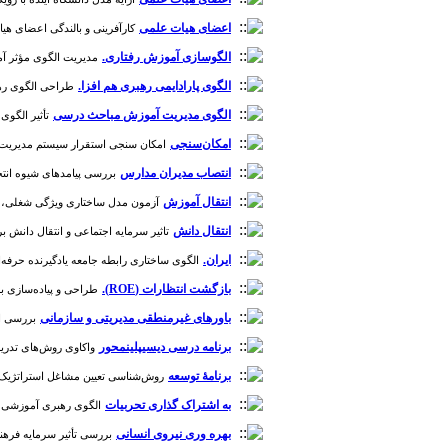
اعضای هیات علمی
کارآفرینی و بالندگی اعضای هیات ع
الگوسازی آموزش رفتاری.
مدیریت الگوی مؤثر آموز
الگوی پارادایمی رهبری هم افزا.
طراحی الگوی رهبری 
الگوی مدیریت آموزش مباحث درسی
تأثیر الگوی 
امکان‌سنجی
امکان سنجی استقرار سیستم مدیریت دانش 
انتصاب مدیران مدارس
بررسی پیامدهای شیوه انتخاب
انتقال آموزش
آزمون مدل ساختاری ویژگی شغلی، پویای
انتقال دانش
تاثیر سرمایه اجتماعی و انتقال دانش بر
ایران.
الگوی ساختاری رابطه جامعه یادگیرنده حرفه‌ای 
بازگشت انتظارات (ROE).
طراحی و پیاده‌سازی برنامه ارزیابی نتایج د
باورهای غیرمنطقی مدیریتی و سازمانی
بررسی اث
برنامه درسی دیسیپلین‎محور
واکاوی روش‌های تدریس ا
برنامۀ توسعه
روش‌شناسی تعیین مشاغل استراتژیک، ار
به اشتراک گذاری تحربیات
الگوی رهبری آموزشی مدارس د
بهره وری نیروی انسانی
بررسی تأثیر سرمایه فرهنگی