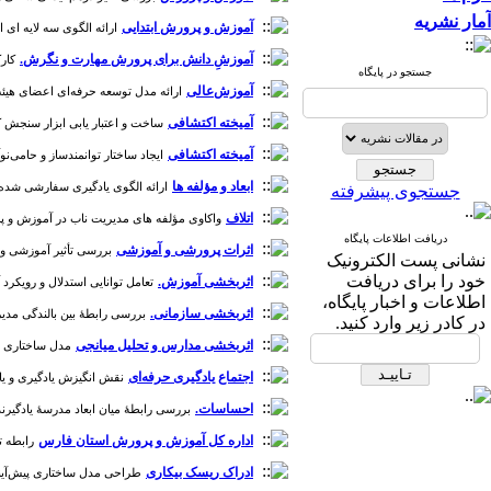
آمار نشریه
آموزش و پرورش ابتدایی
ارائه الگوی سه لایه ای ام
آموزشِ‌ دانش برای پرورش مهارت و نگرش.
کارک
جستجو در پایگاه
آموزش‌عالی
ارائه مدل توسعه حرفه‌ای اعضای هیئت علمی 
آمیخته اکتشافی
ساخت و اعتبار یابی ابزار سنجش کژ ر
آمیخته اکتشافی
ایجاد ساختار توانمندساز و حامی‌نوآور
ابعاد و مؤلفه ها
ارائه الگوی یادگیری سفارشی شده درع
جستجوی پیشرفته
اتلاف
واکاوی مؤلفه های مدیریت ناب در آموزش و پرورش- تح
دریافت اطلاعات پایگاه
اثرات پرورشی و آموزشی
بررسی تأثیر آموزشی و پر
نشانی پست الکترونیک
خود را برای دریافت
اثربخشی آموزش.
تعامل توانایی استدلال و رویکرد آ
اطلاعات و اخبار پایگاه،
اثربخشی سازمانی.
بررسی رابطۀ بین بالندگی مدیرا
در کادر زیر وارد کنید.
اثربخشی مدارس و تحلیل میانجی
مدل ساختاری اثر
اجتماع یادگیری حرفه‌ای
نقش انگیزش ‌یادگیری و یادگیر
احساسات.
بررسی رابطۀ میان ابعاد مدرسۀ یادگیرنده و آما
اداره کل آموزش و پرورش استان فارس
رابطه ت
ادراک ریسک بیکاری
طراحی مدل ساختاری پیش‌آیندها