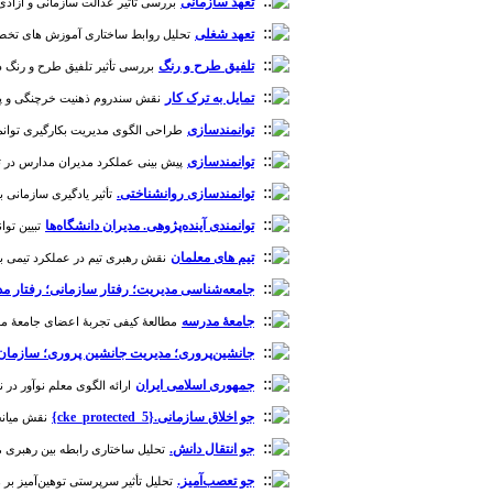
تعهد سازمانی
بررسی تاثیر عدالت سازمانی و آزادی عم
تعهد شغلی
تحلیل روابط ساختاری آموزش های تخصصی و
تلفیق طرح و رنگ
بررسی تأثیر تلفیق طرح و رنگ در ا
تمایل به ترک کار
نقش سندروم ذهنیت خرچنگی و پدیده
توانمندسازی
طراحی الگوی مدیریت بکارگیری توانمندساز
توانمندسازی
پیش بینی عملکرد مدیران مدارس در توان
توانمندسازی روانشناختی.
تأثیر یادگیری سازمانی بر 
توانمندی‌ آینده‌پژوهی. مدیران دانشگاه‌ها
تبیین توا
تیم های معلمان
نقش رهبری تیم در عملکرد تیمی با م
جامعه‌شناسی مدیریت؛ رفتار سازمانی؛ رفتار مد
جامعۀ مدرسه
مطالعۀ کیفی تجربۀ اعضای جامعۀ مدرسه ا
جانشین‌پروری؛ مدیریت جانشین پروری؛ سازمان؛
جمهوری اسلامی ایران
ارائه الگوی معلم نوآور در نظا
جو اخلاق سازمانی.{cke_protected_5}
نقش میانجی
جو انتقال دانش.
تحلیل ساختاری رابطه بین رهبری مبتن
جو تعصب‌آمیز.
تحلیل تأثیر سرپرستی توهین‌آمیز بر ه