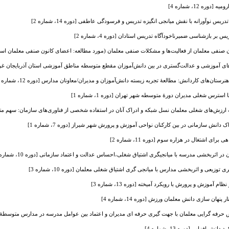
 12، شماره 4]
یس نوآورانه با نقش میانجی انگیزه تدریس و فرسودگی عاطفی [دوره 14، شماره 2]
س بر بازشناسی ضمیرناخودآگاه تدریس استادان [دوره 4، شماره 2]
نفی معلمان از فعالیت‌ها و مشکلات صنفی معلمان (مورد مطالعه: اعضای کانون صنفی معلمان استان آذربایجا
 آموزشی و عدالت‌گستری در بین دانش‌آموزان مقطع متوسطه مناطق آموزشی استان آذربایجان غربی [دوره 3،
ن‌های کاردانش: مطالعۀ تجربه زیسته دانش‌آموزان و مدیران/معاونان مدارس [دوره 12، شماره 4]
ترس شغلی مدیران دورۀ متوسطه شهر تهران [دوره 1، شماره 1]
 ارزش‌های شغلی معلمان نسل شبکه و ادراک آنان در استفاده شخصی از فناوری‌های سازمان: سهم متغیر رفتار
انش سازمانی در بین کارکنان نواحی آموزش و پرورش شهر شیراز [دوره 7، شماره 1]
ی اشتغال در هزاره سوم [دوره 11، شماره 2]
 اثربخشی مدرسه با میانجیگری اشتیاق شغلی،احساس عدالت و اعتماد سازمانی [دوره 10، شماره 4]
وزیعی و اثربخشی مدارس با میانجی گری اشتیاق شغلی معلمان [دوره 10، شماره 3]
آموزش و پرورش با رویکرد آمیخته [دوره 13، شماره 3]
هان سازی دانش معلمان ورزش [دوره 14، شماره 4]
ی معلمان با جهت گیری حرفه ای مدیران و اعتماد بین عوامل مدرسه در مدارس متوسطۀ ناحیۀ 2، شهر ارومیه، در سال تحصیلی 91-90 [دوره 2، 
ش افزایی [دوره 13، شماره 4]