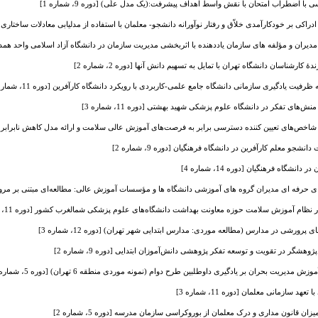
ا اضطراب امتحان با نقش واسط اهداف پیشرفت:(یک مدل علّی) [دوره 9، شماره 1]
اکی بر خودکارآمدی خلاّق و رفتار نوآورانه دانشجو- معلمان با استفاده از مدلیابی معادلات ساختاری [دوره 4، شم
ان و مؤلفه های سازمان یاددهنده با اثربخشی مدیریت سازمان در دانشگاه آزاد اسلامی واحد همدان [دوره 2،
رشناسان دانشگاه تهران با تمایل به تسهیم دانش آنها [دوره 2، شماره 2]
یت یادگیری سازمانی دانشگاه جامع علمی-کاربردی با رویکرد دانشگاه کارآفرین [دوره 11، شماره 4]
نش‌های تفکر در دانشگاه علوم پزشکی شهید بهشتی [دوره 11، شماره 3]
 شاخص‌های تعیین کننده دسترسی برابر به فرصت‌های آموزش عالی سلامت و ارائه مدل کاهش نابرابری در دانش
شجو معلم کارآفرین در دانشگاه فرهنگیان [دوره 9، شماره 2]
شگاه فرهنگیان [دوره 14، شماره 4]
حرفه ای مدیران گروه های آموزشی دانشگاه ها و مؤسسات آموزش عالی: مطالعه‌ای مبتنی بر مرور نظام‌مند [
پرورشی در مدارس (مطالعه موردی: مدارس ابتدایی شهر تهران) [دوره 12، شماره 3]
شگر در تقویت و توسعه تفکر پژوهشی دانش‌آموزان ابتدایی [دوره 9، شماره 2]
ریت بحران بر یادگیری داوطلبین طرح دوام (نمونه موردی منطقه 6 تهران) [دوره 5، شماره 2]
سازمانی معلمان [دوره 11، شماره 3]
 قانون مداری و درک معلمان از بوروکراسی سازمان مدرسه [دوره 5، شماره 2]