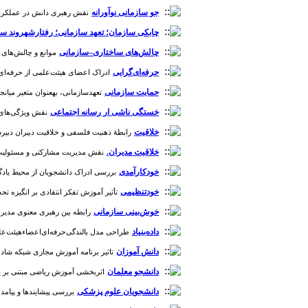
جو سازمانی نوآورانه
نقش رهبری دانش در عملکرد شغلی 
چابکی سازمان؛ تعهد سازمانی؛ رفتارشهروند سا
چالش‌های ساختاری–سازمانی
موانع و چالش‌های مد
حرفه‌ای‌گرایی
ادراک اعضای هیئت‌علمی از حرفه‌ای‌گرای
حمایت سازمانی
تعهدسازمانی، بهعنوان متغیر میانجی
خستگی ناشی ار رسانه اجتماعی
نقش ویژگی‌های شخ
خلاقیت
رابطۀ ذهنیت فلسفی و خلاقیت دبیران دبیرستان‌ها
خلاقیت مدیران.
نقش مدیریت مشارکتی و مسئولیت‌پذی
خودکارآمدی
بررسی ادراک دانشجویان از محیط یادگیری م
خود‌تنظیمی
تأثیر آموزش تفکر انتقادی بر انگیزه تحصیلی 
خوش‌بینی سازمانی
رابطه بین رهبری معنوی مدیران 
داده‌بنیاد
طراحی مدل بالندگی‌حرفه‌ای‌اعضاءهیئت‌علمی در د
دانش آموزان
تاثیر برنامه آموزش مجازی شبکه شاد برکا
دانشجو معلمان
اثربخشی آموزش ریاضی مبتنی بر یادگ
دانشجویان علوم پزشکی
بررسی پیشایند‌ها و پیامد‌