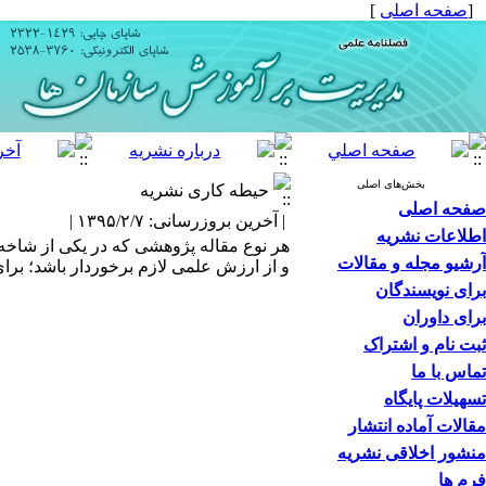
[
صفحه اصلی
]
بخش‌های اصلی
حیطه کاری نشریه
صفحه اصلی
| آخرین بروزرسانی: ۱۳۹۵/۲/۷ |
اطلاعات نشریه
هر نوع مقاله پژوهشی که در یکی از شاخ
آرشیو مجله و مقالات
و از ارزش علمی لازم برخوردار باشد؛ برا
برای نویسندگان
برای داوران
ثبت نام و اشتراک
تماس با ما
تسهیلات پایگاه
مقالات آماده انتشار
منشور اخلاقی نشریه
فرم ها