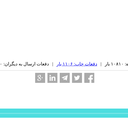
ر |
دفعات چاپ: ۱۱۰۶ بار
| دفعات ارسال به دیگران: ۰ بار |