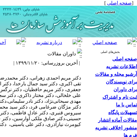
[
صفحه اصلی
]
بخش‌های اصلی
داوران مقالات
صفحه اصلی
| آخرین بروزرسانی: ۱۳۹۹/۱۱/۲۰ |
اطلاعات نشریه
آرشیو مجله و مقالات
دکتر مریم احمدی زهرانی، دکتر محمدرضا 
برای نویسندگان
تقی اکبری،
دکتر سید جمال بارخدا، دکتر ا
برای داوران
جعفری،
دکتر مریم حافظیان،
دکتر نرگس
علی خلخالی، دکتر مختار ذاکری، دکتر سجا
ثبت نام و اشتراک
مهدی سبحانی‌نژاد، دکتر نادر سلیمانی،
تماس با ما
دکتر مژگان ضرغامی فرد، دکتر سید محمد
تسهیلات پایگاه
سیروس قنبری،
دکتر عادل فاطمی، دکتر 
حسینی،دکتر صادق ملکی آوارسین، دکتر حس
مقالات آماده انتشار
کیومرث نیازآذری، دکتر علی یاسینی، د
منشور اخلاقی نشریه
فرم ها