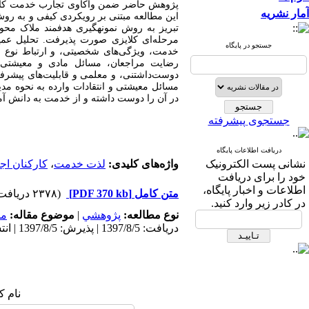
پژوهش حاضر ضمن واکاوی تجارب خدمت کارکن
آمار نشریه
تبریز به روش نمونه
گیری هدفمند ملاک محور 
مرحله‌ای کلایزی صورت پذیرفت. تحلیل عمی
جستجو در پایگاه
رضایت مراجعان، مسائل مادی و معیشتی، 
دوست‌داشتنی، و معلمی و قابلیت‌های پیشرف
مسائل معیشتی و انتقادات وارده به نحوه مد
در آن را دوست داشته و از خدمت به دانش آم
جستجوی پیشرفته
دریافت اطلاعات پایگاه
نشانی پست الکترونیک
واژه‌های کلیدی:
لذت خدمت
،
کارکنان اج
خود را برای دریافت
اطلاعات و اخبار پایگاه،
متن کامل
[PDF 370 kb]
(۲۳۷۸ دریافت)
در کادر زیر وارد کنید.
نوع مطالعه:
پژوهشي
|
موضوع مقاله:
مد
دریافت: 1397/8/5 | پذیرش: 1397/8/5 | انتشار: 1397/8/5
نام ک