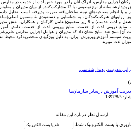
ان اجرایی مدارس، ادراک آنان را در مورد حس لذت از خدمت در مدارس م
این مطالعه مبتنی بر رویکردی کیفی و به روش پدیدار‌شناسانه از نوع توصیفی، با 12 مشارک
و با انجام مصاحبه‌های نیمه ساختاریافته صورت پذیرفته است. تحلیل داده
ق روایت
های شرکت‌کنندگان، به شناسایی و دسته
خدمت، ویژگی‌های شخصیتی، و ارتباط نوع شغل و لذت خدمت) و 9 زیر مضمون(تعامل کارکنان و
منابع درونی لذت از خدمت، منابع بیرونی لذت از خدمت، دانش آموزا
ت آن) منتج شد. نتایج نشان داد که مدیران و عوامل اجرایی مدارس علی‌رغ
یریت سیستم آموزش‌وپرورش ایران، به دلیل ویژگی
های منحصربه‌فرد محیط مد
وزان لذت می
برند.
رایی مدرسه
،
پدیدارشناسی.
یریت آموزش درسایر سازمان‌ها
ارسال نظر درباره این مقاله
اربری یا پست الکترونیک شما: