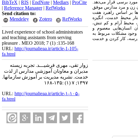
ورد برسی قرار می‌دهد.
ProCite
|
Medlars
|
EndNote
|
RIS
|
BibTeX
ت‌کننده از میان مدیران و معاونان زن و مرد مدارس موفق
|
Reference Manager
|
RefWorks
‌ها بر اساس راهبرد هفت
Send citation to:
‌بندی 4 مضمون اصلی(ساختار محیط خدمت، انگیزه
Mendeley
Zotero
RefWorks
 همکاران، نقش مدیر، محیط آرام و کم تنش،
ن انسان‌هایی معصوم و
Lived experience of school administrators
م وجود مشکلات مربوط به
and teaching assistants from serving
رسه، کار کردن و خدمت
pleasure . MEO 2018; 7 (1) :135-168
URL:
http://journalieaa.ir/article-1-105-
fa.html
زوار تقی، مهری فرشیـــد. تجربه زیسته
مدیران و معاونان آموزشی مدارس از لذت
خدمت. نشریه مديريت بر آموزش سازمانها.
۱۳۹۷; ۷ (۱) :۱۳۵-۱۶۸
URL:
http://journalieaa.ir/article-۱-۱۰۵-
fa.html