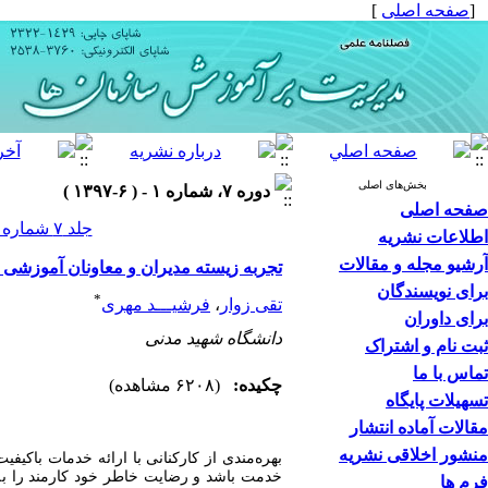
[
صفحه اصلی
]
بخش‌های اصلی
دوره ۷، شماره ۱ - ( ۶-۱۳۹۷ )
صفحه اصلی
جلد ۷ شماره ۱ صفحات ۱۶۸-۱۳۵
اطلاعات نشریه
آرشیو مجله و مقالات
تجربه زیسته مدیران و معاونان آموزش
برای نویسندگان
*
تقی زوار
،
فرشیـــد مهری
برای داوران
دانشگاه شهید مدنی
ثبت نام و اشتراک
تماس با ما
چکیده:
(۶۲۰۸ مشاهده)
تسهیلات پایگاه
مقالات آماده انتشار
منشور اخلاقی نشریه
بهره‌مندی از کارکنانی با ارائه خدمات باکیفیت
خدمت باشد و رضایت خاطر خود کارمند را به 
فرم ها