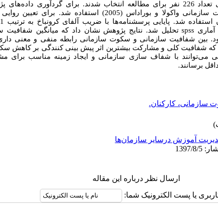
تعداد
226
نفر برای مطالعه انتخاب شدند
.
برای گرد‌آوری داده‌ها‌ی پ
شفافیت سازمانی راولینز(2008) و سکوت سازمانی واکولا و بوراداس (2005) اس
 استفاده شد. پایایی پرسشنامه
ها با ضریب آلفای کرونباخ به ترتیب 91/. و 84/. برآورد
 آماری
spss
تحلیل شد.
نتایج
پژوهش
نشان داد
که میانگین
شفافیت سا
بین
ود که شفافیت کلی و مشارکت بیشترین اثر پیش بینی کنندگی بر کاهش سک
زشی می‌توانند با شفاف سازی سازمانی و ایجاد زمینه مناسب برای مش
قل برسانند.
 سازمانی، کارکنان.
یریت آموزش درسایر سازمان‌ها
ارسال نظر درباره این مقاله
اربری یا پست الکترونیک شما: