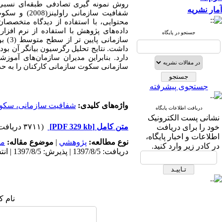
روش نمونه گیری
تصادفی
طبقه‌ای
نسبی
آمار نشریه
محتوایی، با استفاده از دیدگاه متخصصان
داده‌های پژوهش با استفاده از نرم افزار
جستجو در پایگاه
سازمانی پایین تر
از
سطح
متوسط (3) بود.
داشت.
نتایج تحلیل رگرسیون بیانگر آن ب
دارد. بنابراین مدیران سازمان‌های آمو
سازمانی سکوت سازمانی کارکنان را به حدا
جستجوی پیشرفته
واژه‌های کلیدی:
شفافیت سازمانی، سکوت
دریافت اطلاعات پایگاه
نشانی پست الکترونیک
متن کامل
[PDF 329 kb]
(۳۷۱۱ دریافت)
خود را برای دریافت
اطلاعات و اخبار پایگاه،
نوع مطالعه:
پژوهشي
|
موضوع مقاله:
مد
در کادر زیر وارد کنید.
دریافت: 1397/8/5 | پذیرش: 1397/8/5 | انتشار: 1397/8/5
نام ک