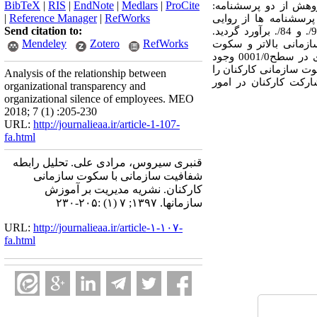
BibTeX
|
RIS
|
EndNote
|
Medlars
|
ProCite
ژوهش از دو پرسشنامه:
|
Reference Manager
|
RefWorks
تفاده شد. برای تعیین روایی پرسشنامه ها از روایی
Send citation to:
گردید
.
Mendeley
Zotero
RefWorks
زمانی بالاتر و سکوت
شفافیت سازمانی و سکوت سازمانی رابطه منفی و معنی داری در سطح0001/0 وجود
وت سازمانی کارکنان را
Analysis of the relationship between
ارکت کارکنان در امور
organizational transparency and
organizational silence of employees. MEO
2018; 7 (1) :205-230
URL:
http://journalieaa.ir/article-1-107-
fa.html
قنبری سیروس، مرادی علی. تحلیل رابطه
شفافیت سازمانی با سکوت سازمانی
کارکنان. نشریه مديريت بر آموزش
سازمانها. ۱۳۹۷; ۷ (۱) :۲۰۵-۲۳۰
URL:
http://journalieaa.ir/article-۱-۱۰۷-
fa.html