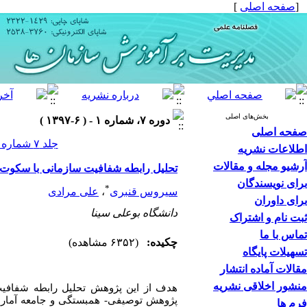
[
صفحه اصلی
]
بخش‌های اصلی
دوره ۷، شماره ۱ - ( ۶-۱۳۹۷ )
صفحه اصلی
جلد ۷ شماره ۱ صفحات ۲۳۰-۲۰۵
اطلاعات نشریه
آرشیو مجله و مقالات
تحلیل رابطه شفافیت سازمانی با سکوت 
برای نویسندگان
*
سیروس قنبری
،
علی مرادی
برای داوران
دانشگاه بوعلی سینا
ثبت نام و اشتراک
تماس با ما
چکیده:
(۶۳۵۲ مشاهده)
تسهیلات پایگاه
مقالات آماده انتشار
منشور اخلاقی نشریه
هدف از این پژوهش تحلیل رابطه شفافی
پژوهش
توصیفی-
همبستگی
و جامعه
آمار
فرم ها