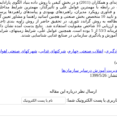
و در بخش کیفی با روش داده بنیاد الگوی پارادای
در رابطه با
مهم­ترین عوامل علّی و تأثیرگذار، مهمترین شرایط مداخله
و فناوری رویکرد مدیران، راهبردهای بهبودی و پیامدهای راهبردها پرس
مصاحبه بر اساس روایی صوری و محتوای و تایید 10 متخصص بخش صنعتی و هچنین اساتید راهنما و مشا
العه به روش گراندد تئوری، در تحقیق حاضر از روش زاویه بندی (اج
مصاحبه، تحلیل اسناد و مشاهدات محقق و ارزیابی 10 شاخص مقبولیت استفاده شد. نتایج بدست 
یادگیری سازمانی 82/3 از 5 و نوآوری کارآفرینانه 53/3 از 5 بوده است. همچنین عوامل علّی، شرای
ی آموزش و یادگیری سازمانی در صنایع غذایی شناسایی شدند.
ادگیری
،
انقلاب صنعتی چهارم
،
شرکت­های غذایی
،
شهرک­های صنعتی اهواز
یریت آموزش درسایر سازمان‌ها
ارسال نظر درباره این مقاله
اربری یا پست الکترونیک شما: