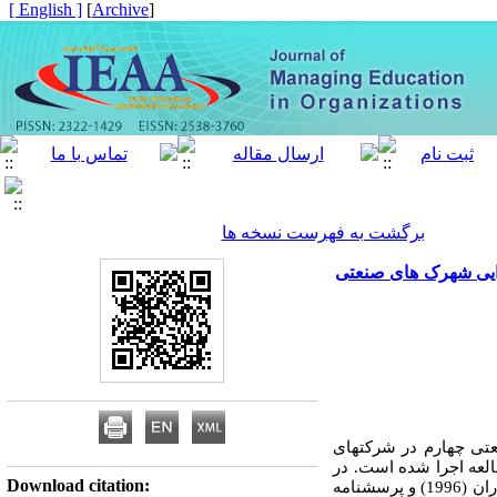
[ English ]
]
Archive
[
برگشت به فهرست نسخه ها
ذایی شهرک های صنعتی
عتی چهارم در شرکت­های
لعه اجرا شده است. در
Download citation:
43 سؤالی استراتژی­های آموزش و یادگیری سازمانی واتکینس و همکاران (1996) و پرسشنامه