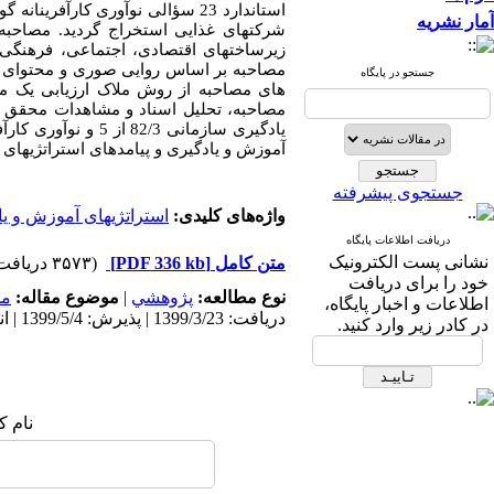
استاندارد 23 سؤالی نوآوری کارآفرینانه گوندای و همکاران (2011)
آمار نشریه
شرکت‏های غذایی استخراج گردید.
مصاحبه 
زیرساخت­های اقتصادی، اجتماعی، فرهنگی 
جستجو در پایگاه
های مصاحبه از روش ملاک ارزیابی یک مط
آموزش و یادگیری و پیامدهای استراتژی­ها
جستجوی پیشرفته
واژه‌های کلیدی:
استراتژی­های آموزش و ی
دریافت اطلاعات پایگاه
نشانی پست الکترونیک
متن کامل
[PDF 336 kb]
(۳۵۷۳ دریافت)
خود را برای دریافت
نوع مطالعه:
پژوهشي
|
موضوع مقاله:
مد
اطلاعات و اخبار پایگاه،
دریافت: 1399/3/23 | پذیرش: 1399/5/4 | انتشار: 1399/5/26
در کادر زیر وارد کنید.
نام ک