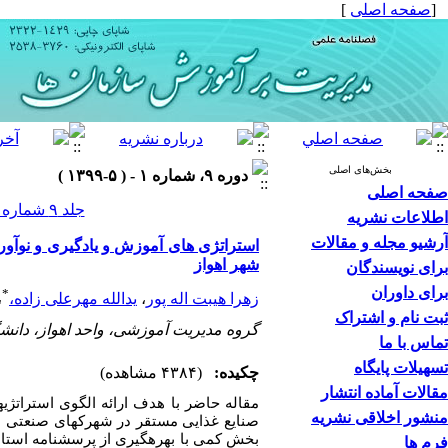
[
صفحه اصلی
]
بخش‌های اصلی
دوره ۹، شماره ۱ - ( ۵-۱۳۹۹ )
صفحه اصلی
جلد ۹ شماره ۱ صفحات ۲۵۷-۲۲۱
اطلاعات نشریه
آرشیو مجله و مقالات
استراتژی های آموزش و یادگیری و نوآو
شهر اهواز
برای نویسندگان
برای داوران
*
زهرا هیبت اله پور
،
یدالله مهرعلی زاده،
،
ثبت نام و اشتراک
گروه مدیریت آموزشی، واحد اهواز، دانشگاه
تماس با ما
تسهیلات پایگاه
چکیده:
(۴۳۸۴ مشاهده)
مقالات آماده انتشار
مقاله حاضر با هدف ارائه الگوی استراتژی
منشور اخلاقی نشریه
صنایع غذایی مستقر در شهرک­های صنعتی ش
بخش کمی با بهره­گیری از پرسشنامه استان
فرم ها