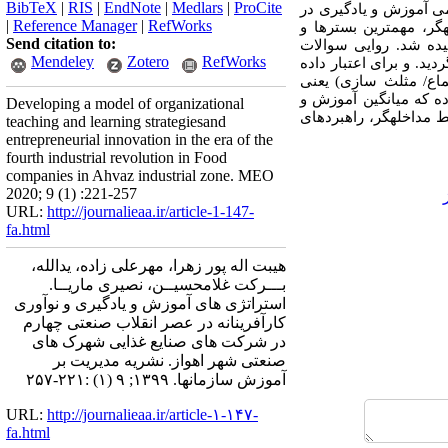
BibTeX
|
RIS
|
EndNote
|
Medlars
|
ProCite
می آموزش و یادگیری در
|
Reference Manager
|
RefWorks
­گر، مهمترین بسترها و
Send citation to:
یده شد. روایی سوالات
Mendeley
Zotero
RefWorks
ور تعیین گردید. و برای اعتبار داده
ماع/ مثلث سازی) یعنی
آمده نشان داده که میانگین آموزش و
Developing a model of organizational
ط زمینه­ای، شرایط مداخله­گر، راهبردهای
teaching and learning strategiesand
entrepreneurial innovation in the era of the
fourth industrial revolution in Food
companies in Ahvaz industrial zone. MEO
2020; 9 (1) :221-257
URL:
http://journalieaa.ir/article-1-147-
fa.html
هیبت اله پور زهرا، مهرعلی زاده، یدالله،
بـــرکت غلامحسیــن، نصیری ماریــا.
استراتژی های آموزش و یادگیری و نوآوری
کارآفرینانه در عصر انقلاب صنعتی چهارم
در شرکت های صنایع غذایی شهرک های
صنعتی شهر اهواز. نشریه مديريت بر
آموزش سازمانها. ۱۳۹۹; ۹ (۱) :۲۲۱-۲۵۷
URL:
http://journalieaa.ir/article-۱-۱۴۷-
fa.html