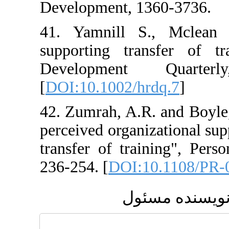
Development, 1
41. Yamnill S
supporting tra
Development
[
DOI:10.1002/hr
42. Zumrah, A.R.
perceived organi
transfer of tra
236-254. [
DOI:1
ئول