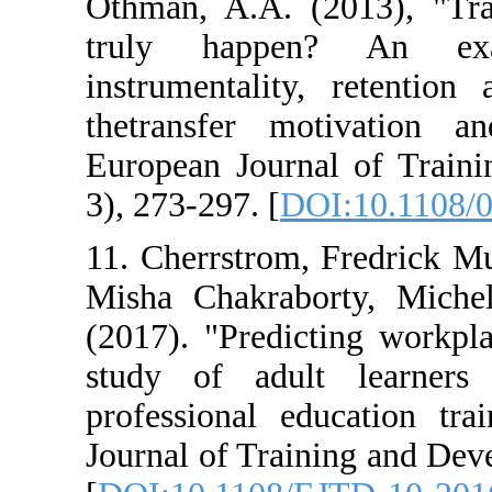
Othman, A.A. (2
truly happen
instrumentality
thetransfer mo
European Journa
3), 273-297. [
DO
11. Cherrstrom,
Misha Chakrabo
(2017). "Predic
study of adult
professional ed
Journal of Train