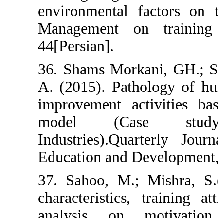
environmental f
Management on
44[Persian].
36. Shams Morka
A. (2015). Path
improvement ac
model (Cas
Industries).Qu
Education and D
37. Sahoo, M.; 
characteristics
analysis on m