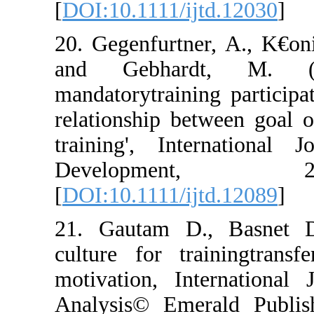
[
DOI:10.1111/ij
20. Gegenfurtne
and Gebhard
mandatorytraini
relationship bet
training', Int
Developm
[
DOI:10.1111/ij
21. Gautam D.,
culture for tra
motivation, Int
Analysis© Emer