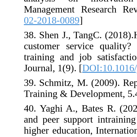
Management Re
02-2018-0089
]
38. Shen J., Ta
customer servic
training and jo
Journal, 1(9). [
D
39. Schmitz, M. 
Training & Deve
40. Yaghi A., B
and peer support
higher education