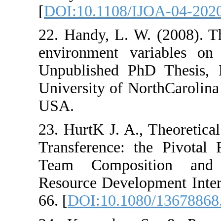
[
DOI:10.1108/I
22. Handy, L. W
environment var
Unpublished Ph
University of No
USA.
23. HurtK J. A.,
Transference: 
Team Composi
Resource Develo
66. [
DOI:10.108