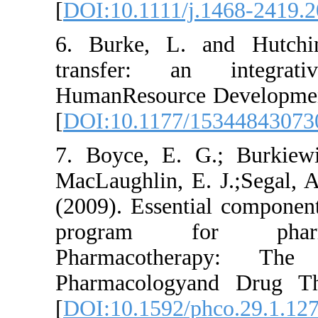
[
DOI:10.1111/j.
6. Burke, L. a
transfer: an 
HumanResource D
[
DOI:10.1177/1
7. Boyce, E. G
MacLaughlin, E. 
(2009). Essenti
program for
Pharmacothe
Pharmacologya
[
DOI:10.1592/ph