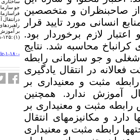
ساختاری ویژگی شغلی، پویایی
جو سازمانی و عوامل
ران و متخصصین
فراسازمانی بر مشارکت فعالانه
درانتقال آموزش با نقش میانجی
ورد تایید قرار
راهبردهای انتقال. نشریه مديريت
بر آموزش سازمانها. ۱۴۰۰; ۱۰
م برخوردار بود
(۱) :۱۲۵-۱۴۸
حاسبه شد. نتایج
URL:
http://journalieaa.ir/article-۱-۱۸۰-
سازمانی رابطه
fa.html
 انتقال یادگیری
و معنی­داری بر
ندارد. همچنین
و معنی­داری بر
انیزم­های انتقال
مثبت و معنی­داری