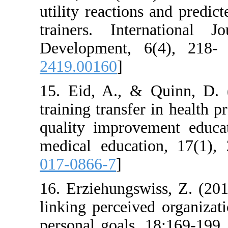
utility reaction
trainers. Inte
Development, 
2419.00160
]
15. Eid, A., & 
training transfer
quality improve
medical educati
017-0866-7
]
16. Erziehungswi
linking perceive
personal goals.