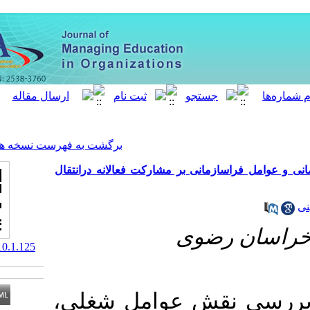
[ English ]
]
Archive
[
برگشت به فهرست نسخه ها
 بر مشارکت فعالانه درانتقال
وی
‎ 10.52547/meo.10.1.125
قش عوامل شغلی