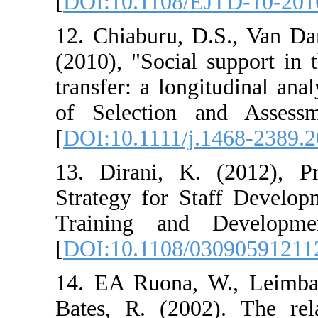
[
DOI:10.1108/E
12. Chiaburu, D
(2010), "Social
transfer: a longi
of Selection 
[
DOI:10.1111/j.
13. Dirani, K.
Strategy for St
Training and 
[
DOI:10.1108/0
14. EA Ruona, 
Bates, R. (2002