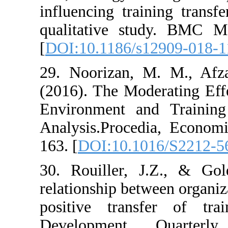
influencing trai
qualitative st
[
DOI:10.1186/s
29. Noorizan, 
(2016). The Mod
Environment an
Analysis.Proced
163. [
DOI:10.10
30. Rouiller, J
relationship bet
positive tran
Development 