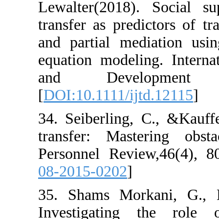
Lewalter(2018)
transfer as predi
and partial med
equation modeli
and Devel
[
DOI:10.1111/ij
34. Seiberling,
transfer: Maste
Personnel Revie
08-2015-0202
]
35. Shams Mork
Investigating