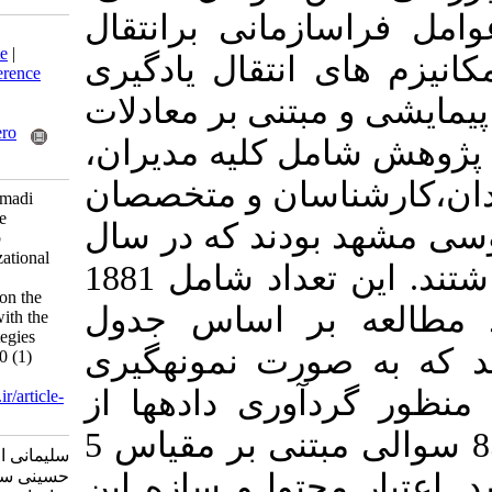
مانی برانتقال
Download citation:
BibTeX
|
RIS
|
EndNote
|
انتقال یادگیری
Medlars
|
ProCite
|
Reference
Manager
|
RefWorks
تنی بر معادلات
Send citation to:
Mendeley
Zotero
مل کلیه مدیران
RefWorks
سان و متخصصان
Soleimani E S, Mohammadi
Hoseini S A. Testing the
ودند که در سال
Structural Model of Job
Characteristics, Organizational
99-98 به خدمت اشتغال داشتند. این تعداد شامل 1881
Climate and Extra-
Organizational Factors on the
 بر اساس جدول
Transfer of Education with the
Role Mediation of Strategies
ه صورت نمونه­گیری
Transfer. MEO 2021; 10 (1)
:125-148
وری داده­ها از
URL:
http://journalieaa.ir/article-
1-180-fa.html
پرسش­نامه محقق ساخته 85 سوالی مبتنی بر مقیاس 5
سلیمانی الهام سادات، محمدی
حسینی سید احمد. آزمون مدل
توا و سازه این