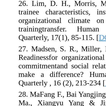
26. Lim, D. H.,
trainee characte
organizational
trainingtrans
Quarterly, 17(1),
27. Madsen, S. 
Readinessfor or
commitmentand s
make a differ
Quarterly , 16 (2
28. MaFang F., 
Ma., Xiangyu Y