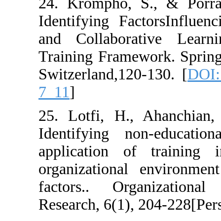
24. Krompho, S
Identifying Fac
and Collabora
Training Framew
Switzerland,120
7_11
]
25. Lotfi, H.,
Identifying no
application of
organizational 
factors.. Org
Research, 6(1), 