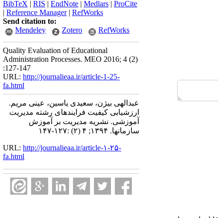
BibTeX
|
RIS
|
EndNote
|
Medlars
|
ProCite
|
Reference Manager
|
RefWorks
Send citation to:
Mendeley
Zotero
RefWorks
Quality Evaluation of Educational
Administration Processes. MEO 2016; 4 (2)
:127-147
URL:
http://journalieaa.ir/article-1-25-
fa.html
عبدالهی بیژن، سعیدی یاسین، عینی مریم.
ارزشیابی کیفیت فرایندهای رشته مدیریت
آموزشی. نشریه مديريت بر آموزش
سازمانها. ۱۳۹۴; ۴ (۲) :۱۲۷-۱۴۷
URL:
http://journalieaa.ir/article-۱-۲۵-
fa.html