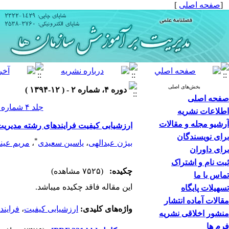
[
صفحه اصلی
]
بخش‌های اصلی
دوره ۴، شماره ۲ - ( ۱۲-۱۳۹۴ )
صفحه اصلی
جلد ۴ شماره ۲ صفحات ۱۴۷-۱۲۷
اطلاعات نشریه
آرشیو مجله و مقالات
ارزشیابی کیفیت فرایندهای رشته مدیری
برای نویسندگان
*
بیژن عبدالهی
،
یاسین سعیدی
،
مریم عین
برای داوران
ثبت نام و اشتراک
چکیده:
(۷۵۲۵ مشاهده)
تماس با ما
این مقاله فاقد چکیده می​باشد.
تسهیلات پایگاه
مقالات آماده انتشار
واژه‌های کلیدی:
ارزشیابی کیفیت
،
فرایند
منشور اخلاقی نشریه
فرم ها