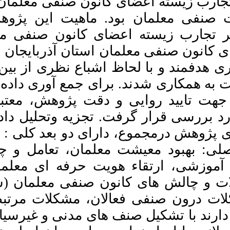
هدف پژوهش حاضر، شناسایی تجارب زیسته اعضای کانون صنفی معلمان استان آذربایجان­
هش، کیفی از نوع
Download citation:
BibTeX
|
RIS
|
EndNote
|
علمان بود. جامعه
Medlars
|
ProCite
|
Reference
Manager
|
RefWorks
آماری پژوهش، شامل کلیه اعضای کانون صنفی معلمان استان آذربایجان شرقی بود، که 12
Send citation to:
Mendeley
Zotero
ین معلمان که دارای
RefWorks
 ها از مصاحبه­ های
Ebrahimi Doushtoor E,
نیمه­ ساختار­یافته استفاده شد. جهت تایید روایی و دقت پژوهش، معتبر بودن، اطمینان­
Mahdiuon R, Rafiee M,
Razzaghi M. Lived Experience
ه­ ها با استفاده از
of Teachers ':union: Members'
Activities and Problems of
روش کلایزی انجام شد. یافته ­های پژوهش درمجموع، دارای دو بعد کلی : 1- فعالیت­ها‌ی کانون
Teachers ':union: (Case Study:
امل و چانه­ زنی فرهنگی
Members of East Azerbaijan
Teachers' :union:). MEO 2021;
ان، سازماندهی و
10 (2) :51-78
URL:
http://journalieaa.ir/article-
مدیریت اعتراضات، و 2- مشکلات و چالش­ های کانون صنفی معلمان (شامل 3 تم اصلی:
1-264-fa.html
ط با معلمان) بود
ابراهیمی‌دوشتور اسماعیل،
سیاسی مطالبات خود
مهدیون روح اله، رفیعی محسن،
رزاقی محمد. تجربه زیسته