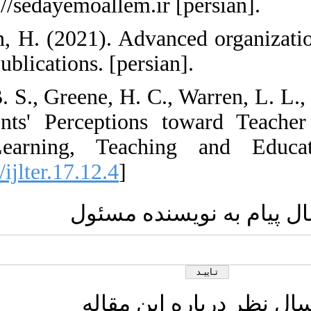
education. http:
53. Zarei Matin
Tehran: Agah Pub
54. Zugelder, B.
Master's Studen
Journal of Le
[
DOI:10.26803/ij