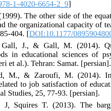
[
DOI:10.1007/9
12. Bascia, N. (
development and 
Policy, 14(3), 38
13. Borg, W., G
research method
Khosrow Bagheri 
14. Boroumand,
social factors r
city. Sociologica
15. Brunner E J