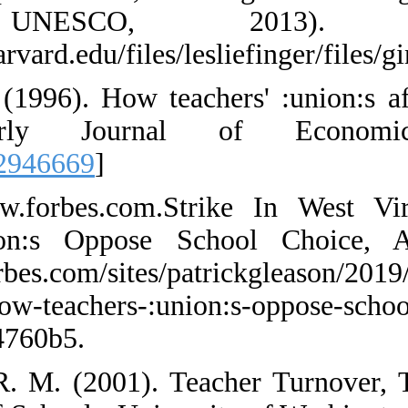
(Paris: 
http://scholar.ha
27. Hoxby, C. (
The Quarter
[
DOI:10.2307/2
28. https://ww
Teachers :uni
https://www.forb
demonstrates-how
relief/#2ebb554
29. Ingersoll, 