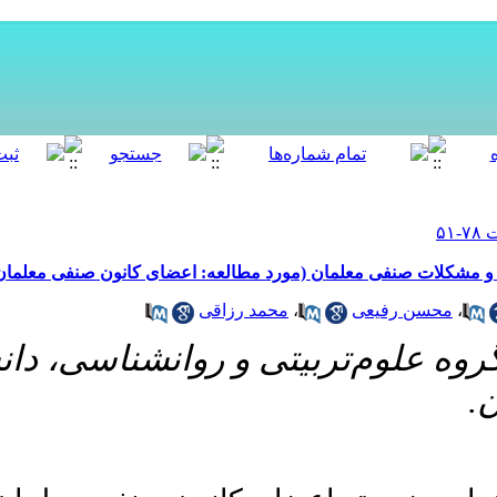
[ English ]
]
Archive
[
برگشت به فهرست نسخه ها
مان استان آذربایجان شرقی
انشگاه شهید
‎ 10.52547/MEO.10.2.51