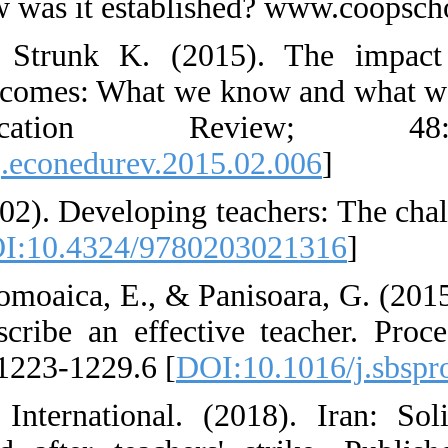
:union: and how 
20. Cowen J, S
educational out
of Educ
[
DOI:10.1016/j.
21. Day, C. (200
Routledge. [
DOI
22. Duta, N., To
defining to des
Sciences, 197: 1
23. Education I