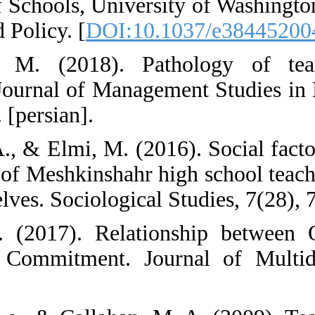
Organization of 
of Teaching and 
30. Jafarpour
organizations. 
27(87), 75-100. 
31. Jahangiri, A
of social status
teachers themselv
32. Karaca, A. 
Organizational 
2(2), 82-91.