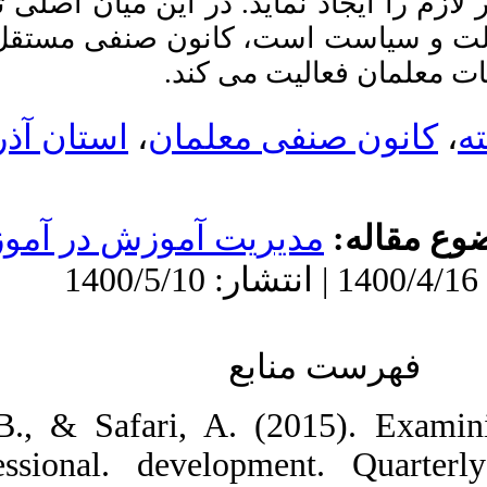
 ترین این تشکل­ ها
اعضای کانون صنفی معلمان از
فعالیت‌ها و مشکلات صنفی
قل معلمان است که
معلمان (مورد مطالعه: اعضای
کانون صنفی معلمان استان
آذربایجان شرقی). نشریه
مديريت بر آموزش سازمانها.
ذربایجان شرقی
۱۴۰۰; ۱۰ (۲) :۵۱-۷۸
URL:
http://journalieaa.ir/article-۱-۲۶۴-
fa.html
وزش و پرورش
1. Abdollahi, B
teachers' profe