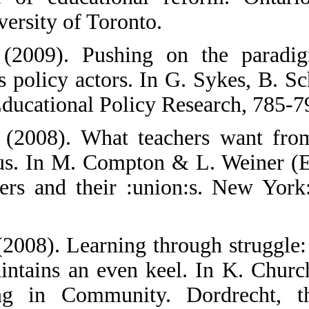
Education, Unive
9. Bascia, N. 
organizations as
Handbook on Edu
10. Bascia, N. 
literature tells
teaching, teach
108.
11. Bascia, N. (
Association mai
(Eds). Learnin