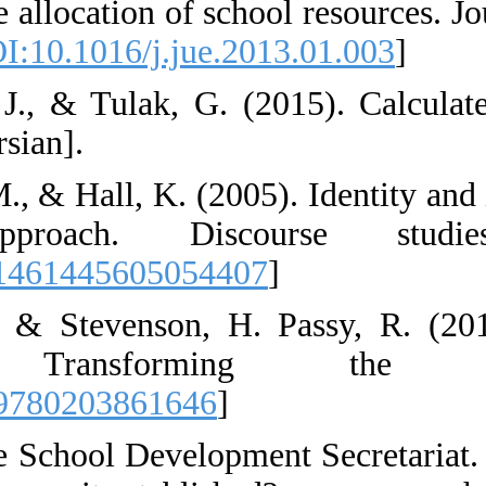
:union:s and the
76: 15- 27. [
DOI:
16. Buchanan, J
Publishing. [pers
17. Bucholtz, M.
linguistic a
[
DOI:10.1177/1
18. Carter, B.,
education
[
DOI:10.4324/9
19. Cooperative 