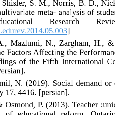
5. Aloe, A. M., 
W. (2014). A mul
burnout. E
[
DOI:10.1016/j.
6. Arianpour, A
Investigating th
Teams, Proceedi
Tehran, Iran. [Pe
7. Bahrami Komi
Wednesday, July 
8. Bascia, N., &
in the context 