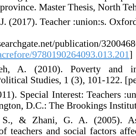
in Mazandaran pr
37. McCollow, J.
Education.
https://www.res
[
DOI:10.1093/ac
38. Mehdizade
globalization. Po
39. Moe, T. (201
Schools. Washing
40. Moeidfar, 
dissatisfaction o