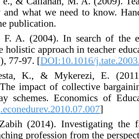
33. Koppich, J. 
What we know a
Research, Online
34. Korthagen, 
Towards a more h
education, 20(1),
35. Lamm Westa
compensation: T
performance pa
[
DOI:10.1016/j.
36. Maboudi, Za
status of the te