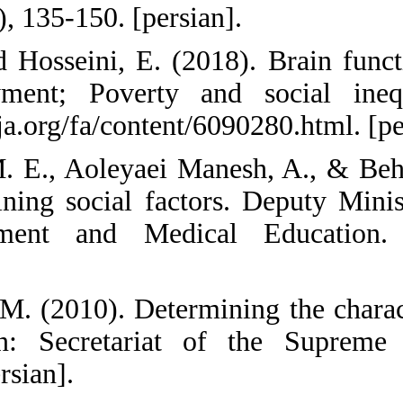
Sociology, 6 (1),
41. Mohammad Ho
and unemployme
http://news.rooj
42. Motlagh, M.
and its determin
Health, Treat
[persian].
43. Movahedi, M.
culture. Tehra
Revolution. [per