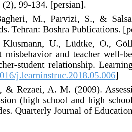
Innovations, 15 (
2. Adib Haj Bag
research methods
3. Aldrup, K., 
(2018). Student
role of the teac
136. [
DOI:10.101
4. Alizadeh, E.,
teaching profess
past three decad
[persian].