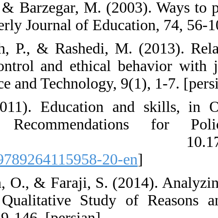
44. Navidi, A., 
teachers. Quarter
45. Nourbakhsh,
and external con
Ethics in Science
46. OECD. (201
Development
Publishin
[
DOI:10.1787/9
47. Qaderzadeh, 
Dual Jobs: A Q
Strategy, 26, 119