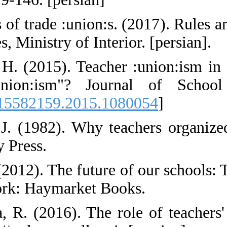
48. Regulations 
executive bodies,
49. Stevenson, H
real "new :un
[
DOI:10.1080/1
50. Urban, W. J
State University 
51. Weiner, L. (
justice. New Yo
52. Zaer Kaaba, 