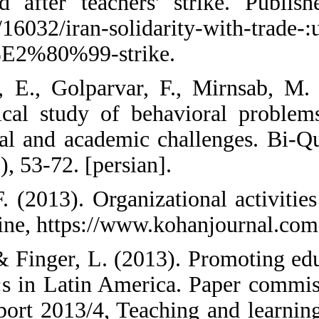
leaders arrested
ie.org/en/detail/
after-teachers%
24. Fathi Azar,
Phenomenologica
Emotional-socia
Consulting, 6(2),
25. Forghani, F.
Internet Magazin
26. Gindin, J, &
teachers':union
Monitoring Repor