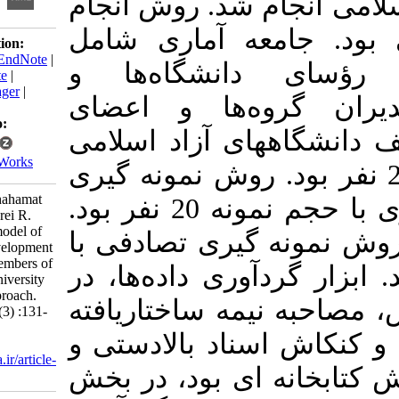
نجام شد
روش انجام
امعه آماری شامل
Download citation:
BibTeX
|
RIS
|
EndNote
|
 دانشگاه‌ها و
Medlars
|
ProCite
|
Reference Manager
|
گروه‌ها و اعضای
RefWorks
Send citation to:
ه­های آزاد اسلامی
Mendeley
Zotero
RefWorks
تعداد 2156 نفر بود. روش نمونه­ گیری
akbarpour M, shahamat
بخش کیفی، هدفمند معیاری با حجم نمونه 20 نفر بود.
N, ahmadi E, zarei R.
Presenting the model of
­ گیری تصادفی با
professional development
of the faculty members of
ر گردآوری داده‌ها، در
Islamic Azad University
using mixed approach.
نیمه ساختاریافته
MEO 2021; 10 (3) :131-
154
اسناد بالادستی و
URL:
http://journalieaa.ir/article-
ه­ ای بود، در بخش
1-316-fa.html