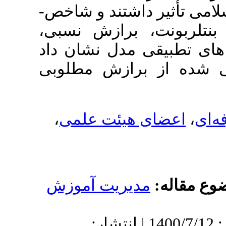
یر داشتند و شاخص­
ونت، برازش نسبی
یقی مدل نشان داد
ز برازش مطلوبی
،
ضای هیئت علمی
له
مدیریت آموزش
دریافت: 1400/4/17 | پذیرش: 1400/7/12 | انتشار: