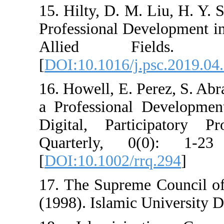
15. Hilty, D. M. Liu
Professional Develo
Allied Field
[
DOI:10.1016/j.psc
16. Howell, E. Pere
a Professional De
Digital, Particip
Quarterly, 0(0):
[
DOI:10.1002/rrq.2
17. The Supreme Cou
(1998). Islamic Univ