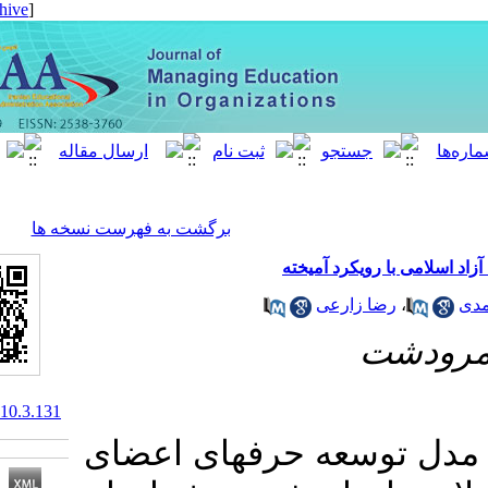
[ English ]
]
Archive
[
برگشت به فهرست نسخه ها
یکرد آمیخته
 زارعی
10.52547/meo.10.3.131
سعه حرفه­ای اعضای