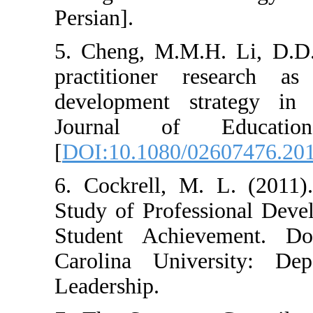
Persian].
5. Cheng, M.M.H. 
practitioner rese
development strat
Journal of Ed
[
DOI:10.1080/0260
6. Cockrell, M. L
Study of Professio
Student Achieveme
Carolina Universi
Leadership.