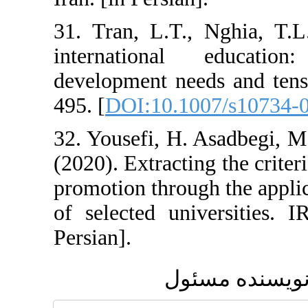
31. Tran, L.T., Ng
international ed
development needs 
495. [
DOI:10.1007/
32. Yousefi, H. Asa
(2020). Extracting t
promotion through t
of selected univer
Persian].
 مسئول