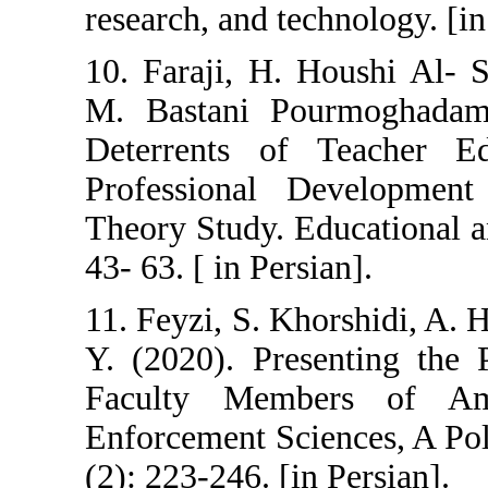
research, and techno
10. Faraji, H. Hou
M. Bastani Pourmo
Deterrents of Tea
Professional Dev
Theory Study. Educat
43- 63. [ in Persian]
11. Feyzi, S. Khorsh
Y. (2020). Present
Faculty Member
Enforcement Science
(2): 223-246. [in Per