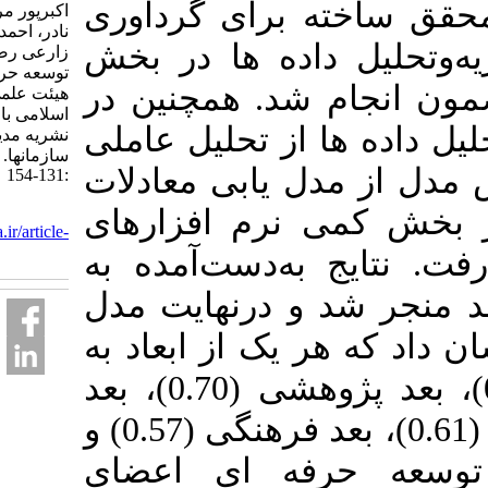
خته برای گردآوری
اکبرپور مریم، شهامت
نادر، احمدی عباداله،
ل داده­ ها در بخش
زارعی رضا. ارائه مدل
توسعه حرفه‌ای اعضای
ام شد. همچنین در
هیئت علمی دانشگاه آزاد
اسلامی با رویکرد آمیخته.
 ها از تحلیل عاملی
نشریه مديريت بر آموزش
سازمانها. 1400; 10 (3)
 مدل یابی معادلات
:131-154
URL:
می نرم­ افزارهای
http://journalieaa.ir/article-
1-316-fa.html
یج به‌دست‌آمده به
و 6 بعد منجر شد و درنهایت مدل
 هر یک از ابعاد به
ترتیب: بعد آموزشی (0.78)، بعد پژوهشی (0.70)، بعد
خدماتی (0.64)، بعد اخلاقی (0.61)، بعد فرهنگی (0.57) و
بر توسعه حرفه ­ای اعضای