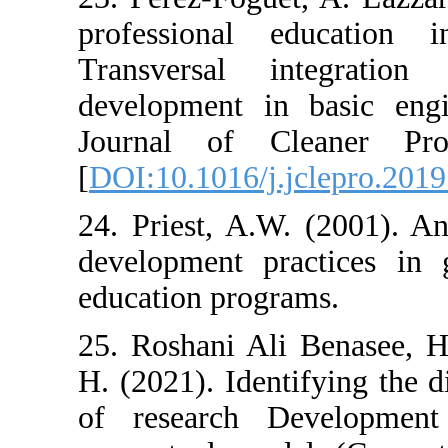
professional educ
Transversal inte
development in bas
Journal of Clean
[
DOI:10.1016/j.jcle
24. Priest, A.W. (2
development practi
education programs.
25. Roshani Ali Be
H. (2021). Identify
of research Deve