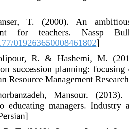
52-54.
26.  Ganser,
development f
[
DOI:10.1177/0
27.  Gholipou
mentoring on su
plan. Human Res
28.  Ghorban
approach to edu
38-39. [in Persia