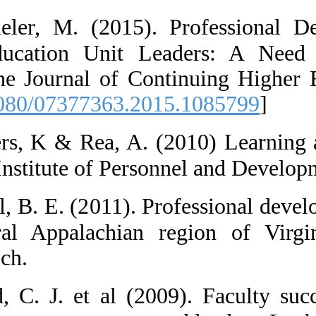
3.  Bacheler,
Higher Educat
Aroach, The Jou
[
DOI:10.1080/0
4.  Beevers, K
Chartered Instit
5.  Bizzell, B.
in the rural Ap
Virginia Tech.
6.  Bland, C. 