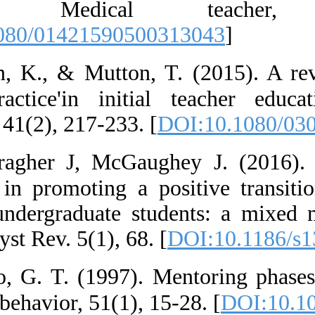
literature
[
DOI:10.1080/0
10.  Burn, K.,
clinical pract
Education, 41(2)
11.  Carraghe
mentoring in pr
first-year unde
protocol. Syst Re
12.  Chao, G. 
vocational behavi