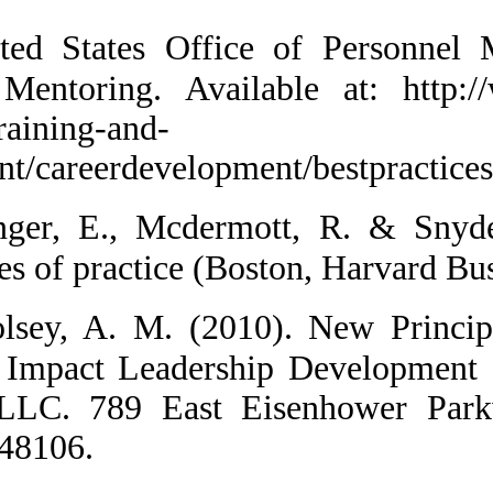
74.  United S
Practices: Ment
oversight/traini
development/car
75.  Wenger, 
communities of p
76.  Woolsey,
Mentoring Impa
ProQuest LLC.