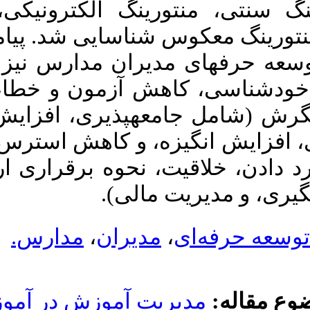
URL:
یکی، منتورینگ
http://journalieaa.ir/article-۱-۳۳۰-
fa.html
پیامدها و نتایج
 نیز عبارتند از
 خطا، و شناخت
زایش اعتماد به
ترس)، و ارتقای
مهارت (شامل نحوه بازخورد دادن، خلاقیت، نحوه برقراری ارتباط با ذی­
ارس
ر آموزش و