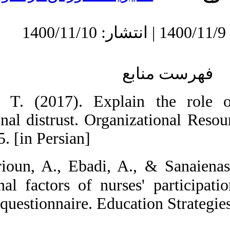
1. Abbasi, T. 
organizational 
(2) 129-155. [in
2.  Amerioun, 
"motivational fa
programs" questi
113-117.