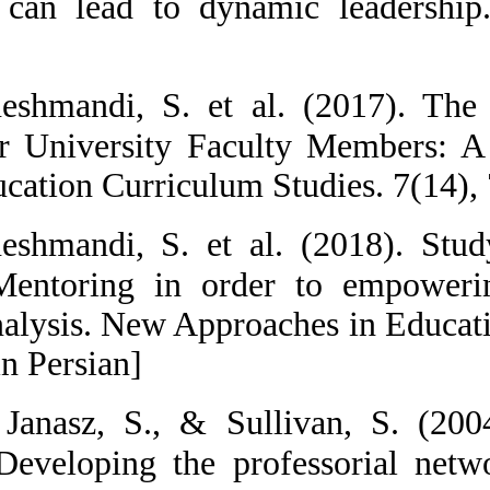
mentoring can 
Press.
17.  Daneshma
Method for Uni
Higher Education
18.  Daneshma
applying Mento
Content Analysis
105-128. [in Per
19.  De Janas
academe: Develo