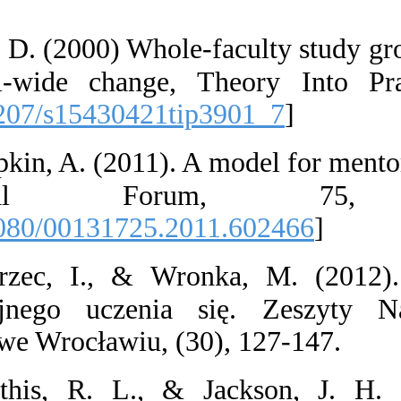
39217-2
]
47.  Lick, D. (
for school-wid
[
DOI:10.1207/s
48.  Lumpkin, A
Educati
[
DOI:10.1080/0
49.  Marzec, 
organizacyjne
Bankowej we Wro
50.  Mathis,