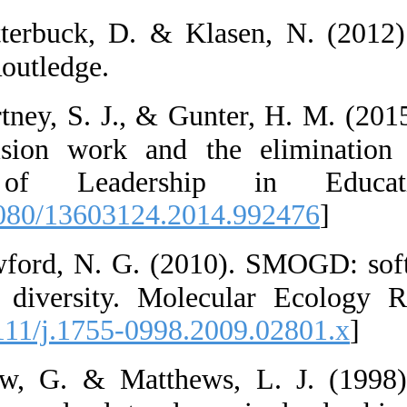
13.  Clutterb
schemes. Routle
14.  Courtney,
leaders, vision
Journal of 
[
DOI:10.1080/1
15.  Crawford
of genetic dive
[
DOI:10.1111/j.
16.  Crow, G.