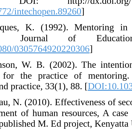
Leaders. DOI:
[
DOI:10.5772/in
37.  Jacques,
Cambridge 
[
DOI:10.1080/0
38.  Johnson, 
guidelines for 
Research and prac
39.  Kamau, N. 
in management 
Kenya. Unpublish