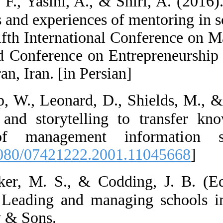
71.  Sufi, F., Y
dimensions and e
practice. Fifth
and Second Conf
1-13.) Tehran, Ir
72.  Swap, W.,
mentoring and s
Journal of ma
[
DOI:10.1080/0
73.  Tucker, M
challenge: Lead
John Wiley & So