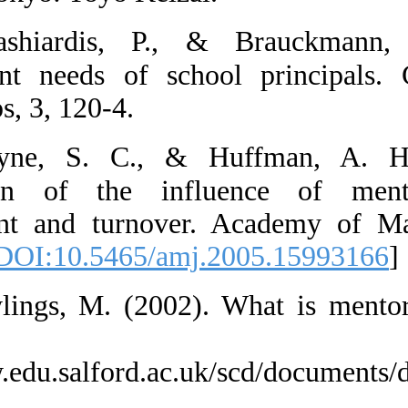
64.  Pashiar
development ne
Partnerships, 3, 
65.  Payne, 
examination o
commitment and
158-168. [
DOI:1
66.  Rawlings
20
http://www.edu.