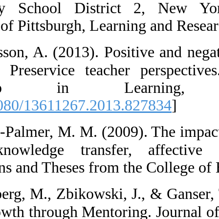
Community Sch
University of Pi
23.  Eriksson, 
mentoring: Pre
Partnersh
[
DOI:10.1080/1
24.  Fleig-Palm
through knowl
Dissertations an
25.  Freiberg, 
Career Growth t