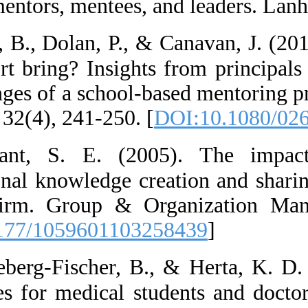
guide for mento
7.  Brady, B., 
peer support bri
and challenges o
8.  Bryant, 
organizational k
software firm.
[
DOI:10.1177/1
9.  Buddeberg-
programmes for 