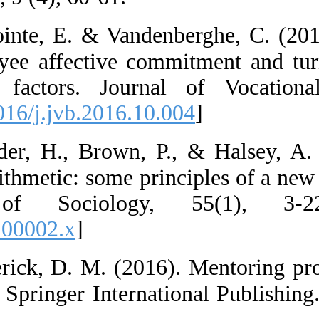
44.  Lapointe,
and employee af
contextual fac
[
DOI:10.1016/j.
45.  Lauder, H
political arithme
Journal of 
4446.2004.0000
46.  Laverick,
(pp. 1-84). Spri