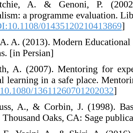
67.  Ritchie
professionalism
68-78. [
DOI:10.
68.  Seif, A. A
Publications. [in
69.  Smith, A.
professional lea
291. [
DOI:10.10
70.  Strauss, A
techniques. Thou