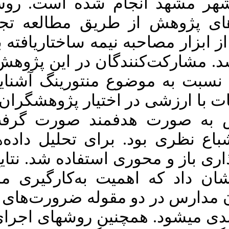
ت. روش پژوهش
Download citation:
ه تجربه زیسته
BibTeX
|
RIS
|
EndNote
|
Medlars
|
ProCite
|
Reference
مدیران مدارس با استفاده از ابزار مصاحبه نیمه ساختاریافته با 22 نفر از
Manager
|
RefWorks
Send citation to:
پژوهش شامل آن
Mendeley
Zotero
RefWorks
آشنایی و تجربه
Safdari N, Ghorooneh D. The
شگران قرار دهند
process of using mentoring in the
professional development of
گرفت و معیار
school principals. MEO 2022; 10
(4) :61-94
داده‌ها از روش
URL:
http://journalieaa.ir/article-
1-330-fa.html
. نتایج حاصل از
صفدری نرگس، قرونه داود.
ری منتورینگ در
شناسایی فرآیند به‌کارگیری
منتورینگ در توسعه حرفه‌ای
‌های سازمانی و
مدیران مدارس. نشریه مديريت
بر آموزش سازمانها. ۱۴۰۰; ۱۰
اجرای منتورینگ
(۴) :۶۱-۹۴