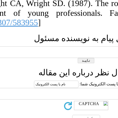
77.  Wright CA
development of
[
DOI:10.2307/5