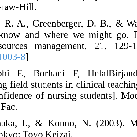
York: McGraw-H
61.  Noe, R. A
What we know a
human resourc
7301(02)21003-
62.  Nohi E,
usingnursing fie
the self-confid
Midwifery Fac.
63.  Nonaka, 
creation. Tokyo: