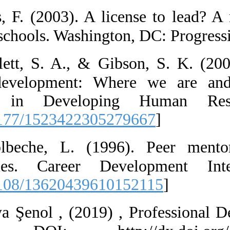
33.  Hess, F. 
America's school
34.  Hezlett,
resource deve
Advances in 
[
DOI:10.1177/1
35.  Holbeche
opportunities.
[
DOI:10.1108/1
36.  Hülya Şen