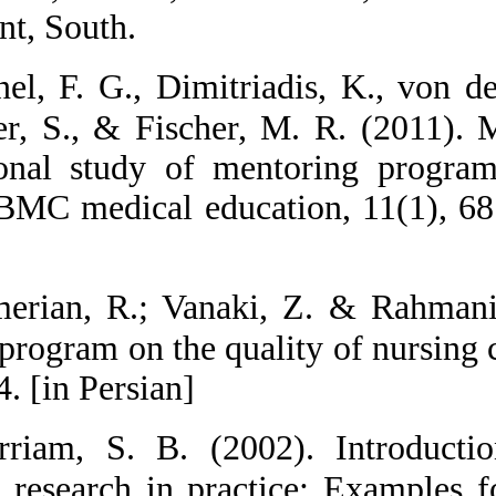
Management, So
51.  Meinel, F.
Niedermaier, S.
cross-sectional
Germany. BMC me
11-68
]
52.  Memerian,
mentoring progr
2 (2), 49-54. [in
53.  Merriam, 
Qualitative rese