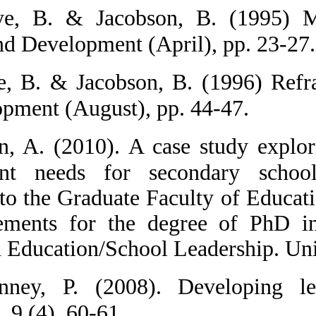
40.  Kaye, B.
Training and Dev
41.  Kaye, B. 
and Development
42.  Khan, A. 
development ne
Submitted to the
the requiremen
Analysis in Educ
43.  Kinney, 
Leadership, 9 (4