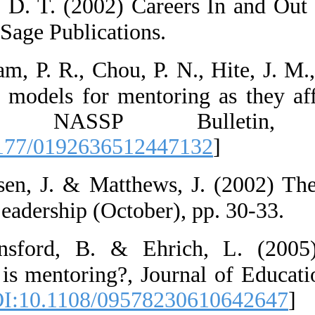
29.  Hall, D. 
Oaks, CA: Sage P
30.  Hallam, P.
contrasting mode
teachers.
[
DOI:10.1177/0
31.  Hansen, J
Principal Leader
32.  Hansford
significant is m
36-52. [
DOI:10.