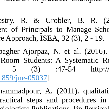
1(1), 1-17.
54.  Mestry,
Development of
Competence Appr
55.  Mirbagher
Operating Room
Education 5 (
[
DOI:10.21859/
56.  Mohammad
method (practic
Tehran: Sociologi