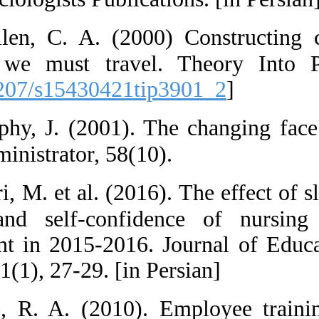
57.  Mullen, C
walkways we mu
[
DOI:10.1207/s
58.  Murphy, J
School Administr
59.  Nasiri, M.
stressors and 
environment in 
Sciences. 11(1), 
60.  Noe, R. 