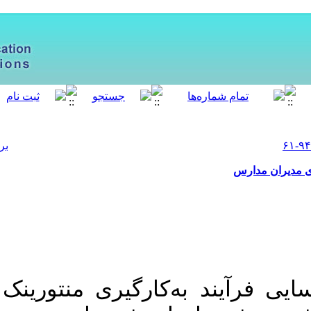
[ English ]
]
Archive
[
برگشت به فهرست نسخه ها
‎ 10.52547/meo.10.4.61
رینک در توسعه