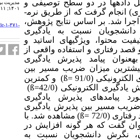
 دو سطح توصیفی و
مديريت بر آموزش سازمانها.
۱۴۰۱; ۱۱ (۲) :۱۵۷-۱۸۵
 که از طریق نرم­
URL:
اساس نتایج پژوهش
http://journalieaa.ir/article-۱-۳۷۱-
نسبت به یادگیری
fa.html
ژگی­های اساتید و
و استفاده واقعی از
د پذیرش یادگیری
ان ضریب مسیر بین
و کمترین
(ß=
(ß=
نیکی (42/0
 پذیرش یادگیری
ین پذیرش یادگیری
مشاهده شد. با
(ß=
هر گونه افزایش در
نشجویان نسبت به