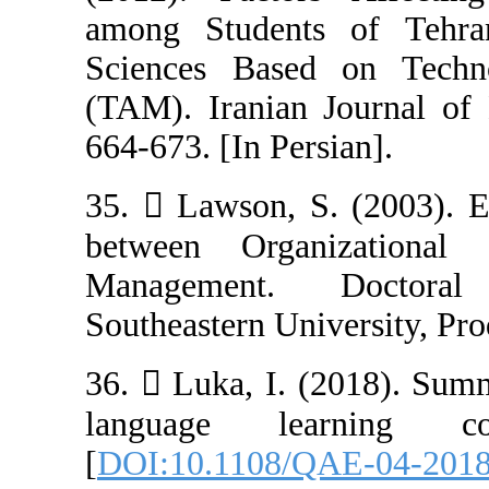
among Student
Sciences Base
(TAM). Iranian 
664-673. [In Per
35.  Lawson, S
between Orga
Management. 
Southeastern Uni
36.  Luka, I. 
language le
[
DOI:10.1108/Q