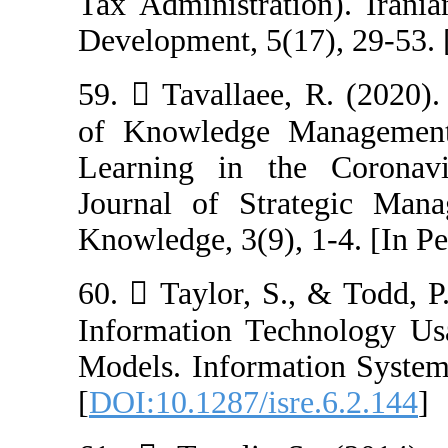
Tax Administrat
Development, 5(1
59.  Tavallaee
of Knowledge M
Learning in th
Journal of Str
Knowledge, 3(9),
60.  Taylor, S
Information Te
Models. Informa
[
DOI:10.1287/is