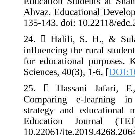
Education Stude
Ahvaz. Educatio
135-143. doi: 10
24.  Halili, S
influencing the 
for educational
Sciences, 40(3), 
25.  Hassani
Comparing e-le
strategy and ed
Education Jo
10.22061/jte.201