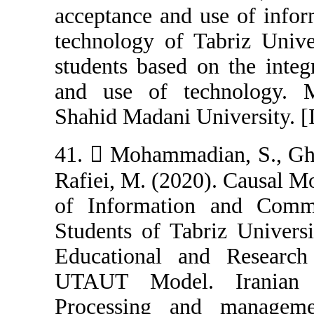
acceptance and 
technology of T
students based 
and use of tec
Shahid Madani Un
41.  Mohammadi
Rafiei, M. (202
of Informatio
Students of Tab
Educational a
UTAUT Model.
Processing an