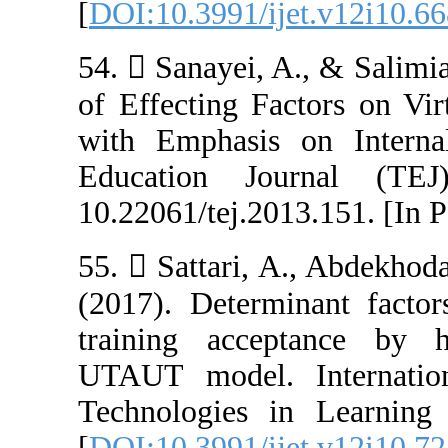
[
DOI:10.3991/ij
54.  Sanayei, A
of Effecting Fa
with Emphasis 
Education Jou
10.22061/tej.201
55.  Sattari, 
(2017). Determi
training accep
UTAUT model. 
Technologies i
[
DOI:10.3991/ij