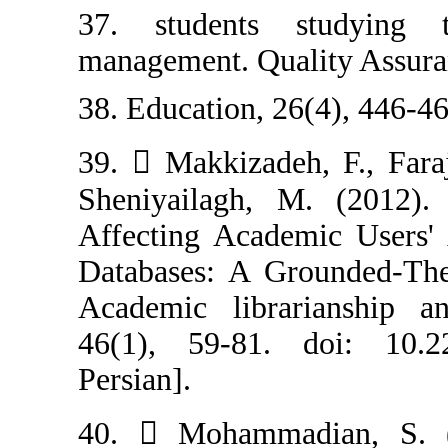
37. students 
management. Qua
38. Education, 2
39.  Makkizade
Sheniyailagh, M
Affecting Acad
Databases: A G
Academic libra
46(1), 59-81. 
Persian].
40.  Mohamma