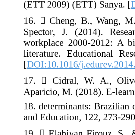
(ETT 2009) (ETT
16.  Cheng, B
Spector, J. (2
workplace 2000-
literature. Edu
[
DOI:10.1016/j.
17.  Cidral, W
Aparicio, M. (20
18. determinants
and Education, 
19.  Elahiyan 