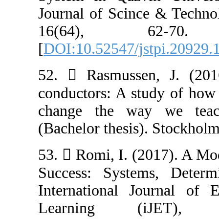
Journal of Scin
16(64), 
[
DOI:10.52547/j
52.  Rasmusse
conductors: A s
change the wa
(Bachelor thesis
53.  Romi, I. 
Success: Syste
International 
Learning 