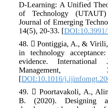
D-Learning: A U
of Technology
Journal of Emer
14(5), 20-33. [
DO
48.  Pontiggia, 
in technology 
evidence. Int
Managem
[
DOI:10.1016/j.
49.  Poortavak
B. (2020). De