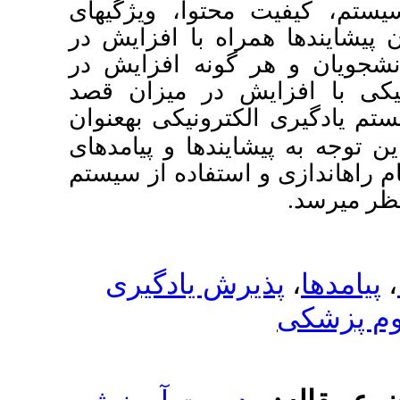
محتوا، ویژگی­های
مراه با افزایش در
ر گونه افزایش در
یش در میزان قصد
کترونیکی به­عنوان
شایندها و پیامدهای
و استفاده از سیستم
یرش یادگیری