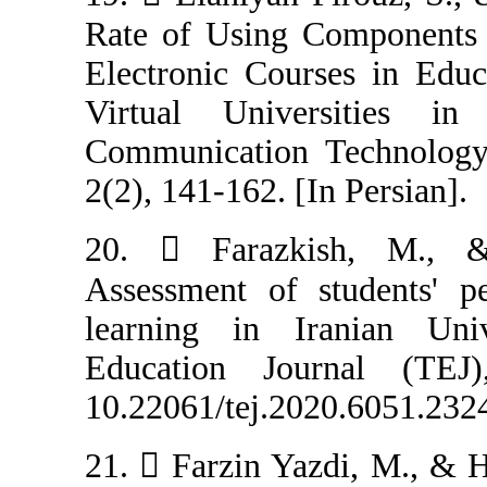
Rate of Using C
Electronic Cour
Virtual Unive
Communication 
2(2), 141-162. [I
20.  Farazk
Assessment of s
learning in Ir
Education Jou
10.22061/tej.202
21.  Farzin Ya