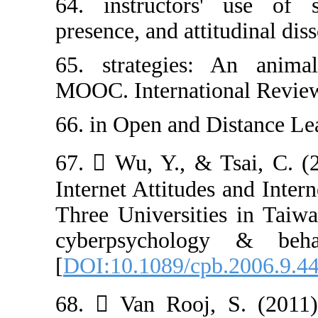
64. instructor
presence, and at
65. strategies
MOOC. Internati
66. in Open and 
67.  Wu, Y., &
Internet Attitud
Three Universit
cyberpsychol
[
DOI:10.1089/cp
68.  Van Rooj,