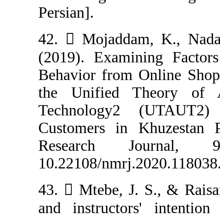
Persian].
42.  Mojadda
(2019). Examin
Behavior from 
the Unified ‎
Technology2 
Customers in 
Research Jo
10.22108/nmrj.2
43.  Mtebe, J.
and instructor