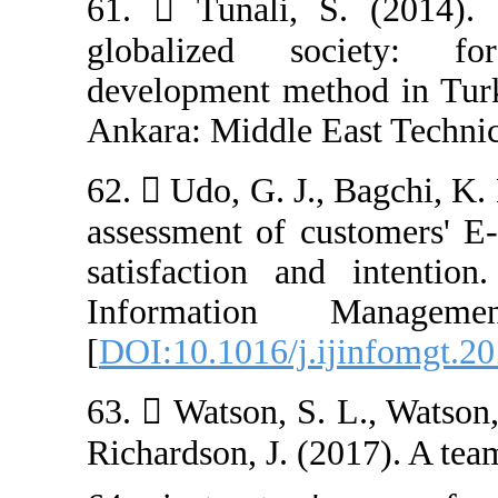
61.  Tunali, 
globalized so
development met
Ankara: Middle E
62.  Udo, G. J.,
assessment of cu
satisfaction an
Information
[
DOI:10.1016/j.
63.  Watson, S.
Richardson, J. (