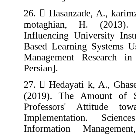
26.  Hasanzad
motaghian, H
Influencing Uni
Based Learning
Management Re
Persian].
27.  Hedayati 
(2019). The Am
Professors' A
Implementati
Information 