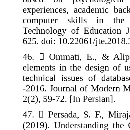
experiences, a
computer skil
Technology of E
625. doi: 10.220
46.  Ommati, 
elements in the 
technical issue
-2016. Journal 
2(2), 59-72. [In 
47.  Persada, 
(2019). Underst