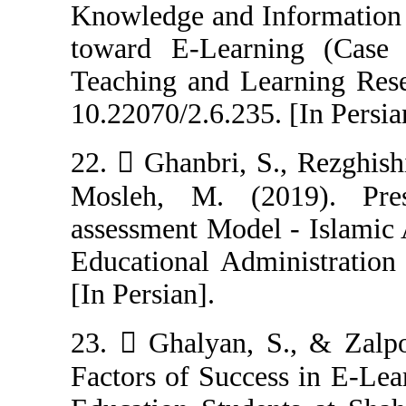
Knowledge and I
toward E-Learn
Teaching and Le
10.22070/2.6.235
22.  Ghanbri, S
Mosleh, M. (2
assessment Mode
Educational Adm
[In Persian].
23.  Ghalyan, 
Factors of Succ