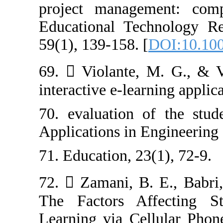
project manage
Educational Te
59(1), 139-158. 
69.  Violante,
interactive e‐lea
70. evaluation 
Applications in 
71. Education, 2
72.  Zamani, B
The Factors Af
Learning via Ce