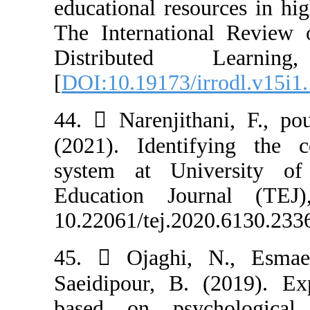
educational reso
The Internatio
Distributed
[
DOI:10.19173/i
44.  Narenjith
(2021). Identi
system at Uni
Education Jou
10.22061/tej.202
45.  Ojaghi,
Saeidipour, B. 
based on psych