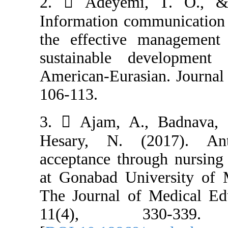
2.  Adeyemi,
Information com
the effective 
sustainable de
American-Eurasi
106-113.
3.  Ajam, A.,
Hesary, N. (2
acceptance thro
at Gonabad Univ
The Journal of
11(4), 3