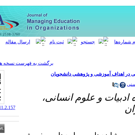
[ English ]
]
Archive
[
برگشت به فهرست نسخه ها
 پژوهشی دانشجویان
علوم انسانی
‎ 10.52547/meo.11.2.157