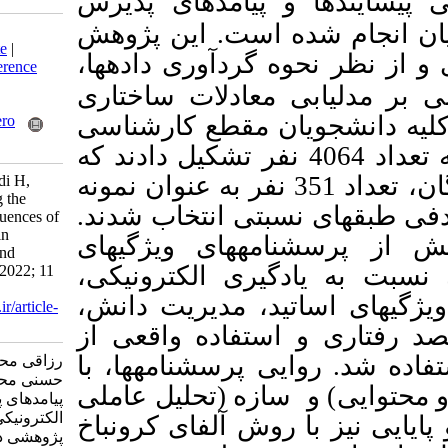
 و پیامد­های پذیرش
ه است
این پژوهش
Download citation:
BibTeX
|
RIS
|
EndNote
|
ه گردآوری داده­ها
Medlars
|
ProCite
|
Reference
Manager
|
RefWorks
ی معادلات ساختاری
Send citation to:
ان مقطع کارشناسی
Mendeley
Zotero
RefWorks
گاه علوم پزشکی شیراز به تعداد 4064 نفر تشکیل دادند که
ز طریق جدول کرجسی و مورگان، تعداد 351 نفر به عنوان نمونه
Razzaghi M, Ghalavandi H,
Hasani M. Investigating the
سبتی انتخاب شدند
Precedents and Consequences of
Accepting E-Learning in
ه­های ویژگی­های
Students' Educational and
گیری الکترونیکی
Research Goals. MEO 2022; 11
(2) :157-185
تید، مدیریت دانش
URL:
http://journalieaa.ir/article-
1-371-fa.html
استفاده واقعی از
ی پرسشنامه­ها، با
رزاقی محمد، قلاوندی حسن،
حسنی محمد. بررسی پیشایند‌ها و
ازه (تحلیل عاملی
پیامد‌های پذیرش یادگیری
الکترونیکی در اهداف آموزشی و
 روش آلفای کرونباخ
پژوهشی دانشجویان. نشریه