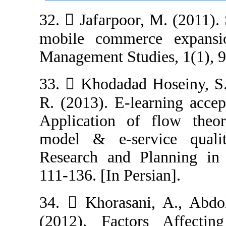
32.  Jafarpoor,
mobile commerc
Management Studi
33.  Khodadad 
R. (2013). E-le
Application of
model & e-serv
Research and P
111-136. [In Per
34.  Khorasani
(2012). Factor