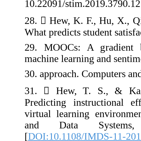
10.22091/stim.20
28.  Hew, K. F.
What predicts st
29. MOOCs: A g
machine learning
30. approach. C
31.  Hew, T.
Predicting inst
virtual learnin
and Data S
[
DOI:10.1108/I