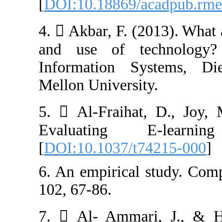
[
DOI:10.18869/a
4.  Akbar, F. (
and use of te
Information Sy
Mellon Universit
5.  Al-Fraihat
Evaluating 
[
DOI:10.1037/t
6. An empirical
102, 67-86.
7.  Al- Ammar