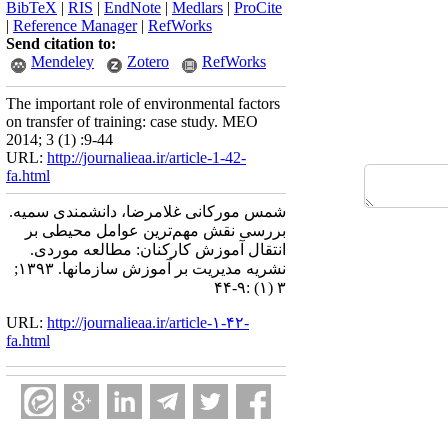
BibTeX
|
RIS
|
EndNote
|
Medlars
|
ProCite
|
Reference Manager
|
RefWorks
Send citation to:
Mendeley
Zotero
RefWorks
The important role of environmental factors
on transfer of training: case study. MEO
2014; 3 (1) :9-44
URL:
http://journalieaa.ir/article-1-42-
fa.html
شمس مورکانی غلامرضا، دانشمندی سمیه.
بررسی نقش مهم‌ترین عوامل محیطی بر
انتقال آموزش کارکنان: مطالعه موردی.
نشریه مديريت بر آموزش سازمانها. ۱۳۹۳;
۳ (۱) :۹-۴۴
URL:
http://journalieaa.ir/article-۱-۴۲-
fa.html