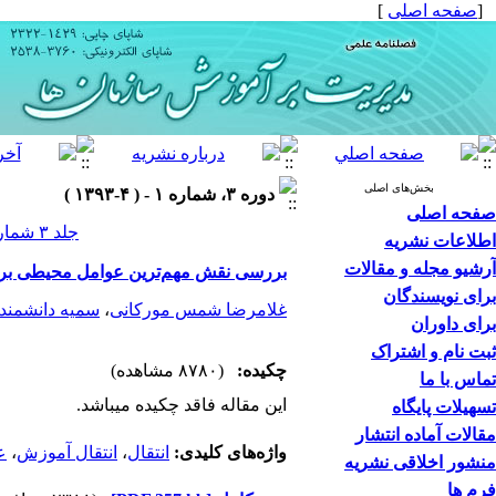
[
صفحه اصلی
]
بخش‌های اصلی
دوره ۳، شماره ۱ - ( ۴-۱۳۹۳ )
صفحه اصلی
جلد ۳ شماره ۱ صفحات ۴۴-۹
اطلاعات نشریه
آرشیو مجله و مقالات
بررسی نقش مهم‌ترین عوامل محیطی بر 
برای نویسندگان
غلامرضا شمس مورکانی
،
سمیه دانشمند
برای داوران
ثبت نام و اشتراک
چکیده:
(۸۷۸۰ مشاهده)
تماس با ما
این مقاله فاقد چکیده می​باشد.
تسهیلات پایگاه
مقالات آماده انتشار
واژه‌های کلیدی:
انتقال
،
انتقال آموزش
،
ع
منشور اخلاقی نشریه
فرم ها