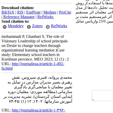
ه‌ها با استفاده از روش
(بالاتر از 7/0) مورد تأیید قرار گرفت. جهت تحلیل داده‌ها از مدل
Download citation:
نی معلمان اثر مستقیم
ProCite
|
Medlars
|
EndNote
|
RIS
|
BibTeX
انی معلمان اثر غیرمستقیم مثبت بر
RefWorks
|
Reference Manager
|
تمایل به تغییر معلمان در سطح 05/0 دارد؛ همچنین رهبری بصیر مدیران مدارس و یادگیری سازمانی معلمان قادر به تبیین 23/0 واریانس تمایل
Send citation to:
Mendeley
Zotero
RefWorks
mohammadi P, Ghanbari S. The role of
Visionary Leadership of school principals
on Desire to change teachers through
organizational learning mediation )Case
study: Elementary school teachers in
Kurdistan province. MEO 2023; 12 (1) : 2
URL:
http://journalieaa.ir/article-1-492-
fa.html
محمدی پروانه، قنبری سیروس. نقش
رهبری بصیر مدیران مدارس در تمایل به
تغییر معلمان با میانجی‌گری یادگیری
سازمانی (مطالعه موردی: معلمان دوره
ابتدایی استان کردستان). نشریه مديريت بر
آموزش سازمانها. ۱۴۰۲; ۱۲ (۱) :۴۵-۷۴
URL:
http://journalieaa.ir/article-۱-۴۹۲-