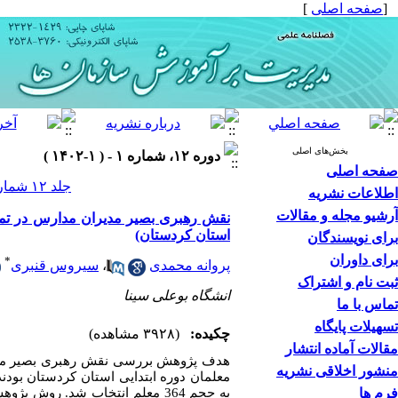
[
صفحه اصلی
]
بخش‌های اصلی
دوره ۱۲، شماره ۱ - ( ۱-۱۴۰۲ )
صفحه اصلی
جلد ۱۲ شماره ۱ صفحات ۷۴-۴۵
اطلاعات نشریه
آرشیو مجله و مقالات
نقش رهبری بصیر مدیران مدارس در تمایل
استان کردستان)
برای نویسندگان
برای داوران
*
پروانه محمدی
،
سیروس قنبری
ثبت نام و اشتراک
انشگاه بوعلی سینا
تماس با ما
تسهیلات پایگاه
چکیده:
(۳۹۲۸ مشاهده)
مقالات آماده انتشار
هدف پژوهش بررسی نقش رهبری بصیر مدیران
منشور اخلاقی نشریه
معلمان دوره ابتدایی استان کردستان بودند
فرم ها
به حجم 364 معلم انتخاب شد. ر