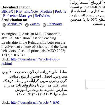
ی کرونباخ، نسبت روایی
محتوایی، تحلیل عاملی اکتشافی و تحلیل عاملی تأییدی بررسی شدند، مقدار آلفای کرونباخ پرسشنامه‌ها به ترتیب 91/0، 93/81،0/0 و نسبت
Download citation:
ل یابی معادلات ساختاری با استفاده از
BibTeX
|
RIS
|
EndNote
|
Medlars
|
ProCite
استفاده شد. نتایج نشان داد فرهنگ مشارکتی مدارس اثر مثبت بر رفتارهای ناب مدیران مدارس در سطح 05/0 دارد؛
|
Reference Manager
|
RefWorks
فرهنگ مشارکتی مدارس به‌واسطه رهبری مربی گرایانه مدیران اثر مثبت غیرمستقیم بر رفتارهای ناب مدیران در سطح 05/0 دارد؛ همچنین
Send citation to:
Mendeley
Zotero
RefWorks
soltangholi F, Ardalan M R, Ghanbari S,
afzali A. Mediation Test of Coaching
Leadership in the Relationship between the
Involvement culture of schools and the Lean
behaviors of school principals. MEO 2023;
12 (2) :107-130
URL:
http://journalieaa.ir/article-1-565-
fa.html
سلطانقلی فرزانه، اردلان محمدرضا، قنبری
سیروس، افضلی افشین. آزمون میانجی
گری رهبری مربی گرایانه در رابطه فرهنگ
مشارکتی مدارس با رفتارهای ناب مدیران
مدارس. نشریه مديريت بر آموزش
سازمانها. ۱۴۰۲; ۱۲ (۲) :۱۰۷-۱۳۰
URL:
http://journalieaa.ir/article-۱-۵۶۵-