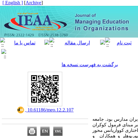
[ English ]
]
Archive
[
برگشت به فهرست نسخه ها
‎ 10.61186/meo.12.2.107
ران مدارس بود. جامعه
بر مبنای فرمول کوکران
ه ساختاری کوواریانس محور
وبوربوهلر و همکاران و