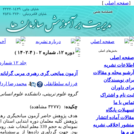
[
صفحه اصلی
]
بخش‌های اصلی
دوره ۱۲، شماره ۲ - ( ۴-۱۴۰۲ )
صفحه اصلی
جلد ۱۲ شماره ۲ صفحات ۱۳۰-۱۰۷
اطلاعات نشریه
آرشیو مجله و مقالات
آزمون میانجی گری رهبری مربی گرایانه
برای نویسندگان
فرزانه سلطانقلی
،
محمدرضا اردل
برای داوران
گروه علوم تربیتی، دانشکده علوم انسانی،
ثبت نام و اشتراک
تماس با ما
چکیده:
(۳۲۷۷ مشاهده)
تسهیلات پایگاه
هدف پژوهش حاضر آزمون میانجی­گری رهبری
مقالات آماده انتشار
پژوهش کلیه معلمان دوره ابتدایی استان ای
منشور اخلاقی نشریه
نمونه‌ای به حجم 339 مع
بود. جهت گردآوری داده‌ها از پرسشنامه
فرم ها