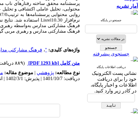
پرسشنامه محقق ساخته رفتارهای ناب مدیرا
آمار نشریه
نرم‌افزار
Lisrel10.30
جستجو در پایگاه
فرهنگ مشارکتی مدارس و رهبری مربی گرایانه مدیران قادر به تبیین 41 درص
واژه‌های کلیدی:
"
،
فرهنگ مشارکتی مدا
جستجوی پیشرفته
متن کامل
[PDF 1293 kb]
(۸۸۹ دریافت)
دریافت اطلاعات پایگاه
نوع مطالعه:
پژوهشي
|
موضوع مقاله:
مد
نشانی پست الکترونیک
دریافت: 1401/10/7 | پذیرش: 1402/3/1 | انتشار: 1402/4/26
خود را برای دریافت
اطلاعات و اخبار پایگاه،
در کادر زیر وارد کنید.