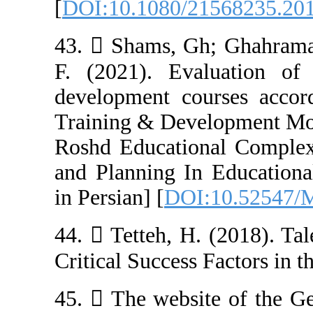
[
DOI:10.1080/2
43.  Shams, G
F. (2021). Eva
development cou
Training & Deve
Roshd Educatio
and Planning In 
in Persian] [
DOI
44.  Tetteh, H
45.  The websi