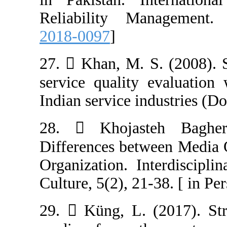
2018-0097
]
27.  Khan, M. 
service quality
28.  Khojas
Differences bet
Organization. I
29.  Küng, L. 