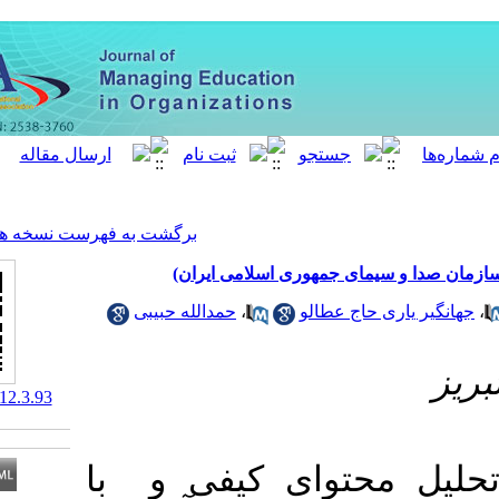
[ English ]
]
Archive
[
برگشت به فهرست نسخه ها
مهوری اسلامی ایران
حمدالله حبیبی
،
الو
‎ 10.61186/meo.12.3.93
ای کیفی و با