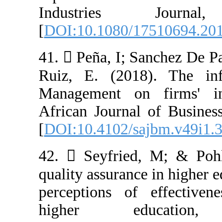
Industries
[
DOI:10.1080/1
41.  Peña, I; 
Ruiz, E. (2018
Management on 
African Journal
[
DOI:10.4102/sa
42.  Seyfried,
quality assuranc
perceptions of
higher ed