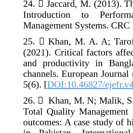
24.  Jaccard, M
Introduction 
Management Sys
25.  Khan, M. 
(2021). Critical
and productivit
channels. Europe
5(6). [
DOI:10.46
26.  ‏ Khan, M. N; Malik, S. A; & Janjua, S. Y. (2019).
Total Quality M
outcomes: A case
in Pakistan. I