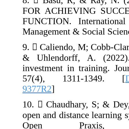
8.  Basu, R; 
FOR ACHIEVI
FUNCTION. Int
9.  Caliendo, M
& Uhlendorff,
investment in t
57(4), 1311
9377R2
]
10.  Chaudhary
open and distan
Open Pra