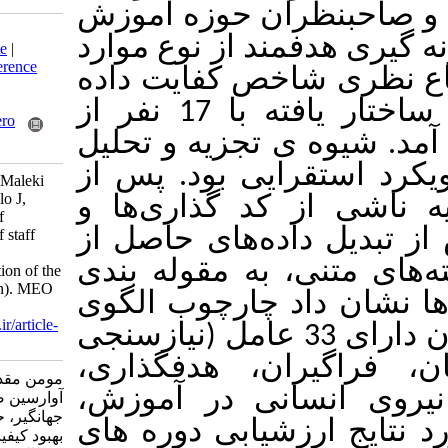
ان حوزه آموزش
Download citation:
ند از نوع موارد
BibTeX
|
RIS
|
EndNote
|
Medlars
|
ProCite
|
Reference
خص کفایت داده
Manager
|
RefWorks
Send citation to:
ها پس از مصاحبه نیمه ساختار یافته با 17 نفر از
Mendeley
Zotero
 تجزیه و تحلیل
RefWorks
رایی بود. پس از
Momen Moghadam R, Maleki
Avarsin S, Yari Haj Atalo J,
کد گذاری‌ها و
Habibi H. The model of
ده‌های حاصل از
improving the quality of staff
training (case study:
، به مقوله بندی
Broadcasting Organization of the
Islamic Republic of Iran). MEO
اد چارچوب الگوی
2023; 12 (3) : 4
URL:
http://journalieaa.ir/article-
ود کیفیت آموزش کارکنان دارای 33 عامل (نیازسنجی
1-590-fa.html
ان، هدفگذاری
مومن مقدم رباب، ملکی
انی در آموزش
آوارسین صادق، یاری حاج عطالو
جهانگیر، حبیبی حمدالله. الگوی
زشیابی دوره های
بهبود کیفیت آموزش کارکنان