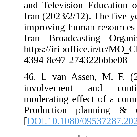
and Television 
Iran (2023/2/12)
improving human
Iran Broadcas
https://iriboffi
4394-8e97-2743
46.  van Asse
involvement 
moderating eff
Production pla
[
DOI:10.1080/0