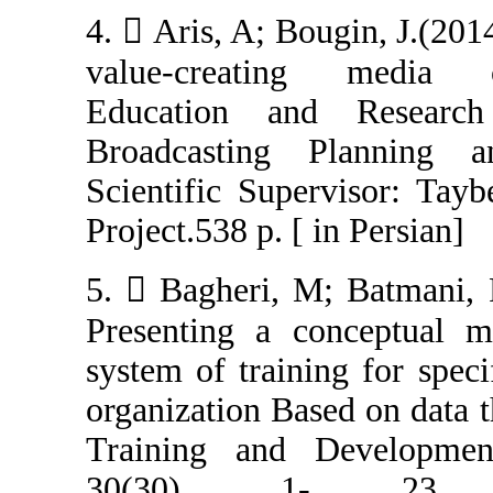
4.  Aris, A; Bo
value-creatin
Education an
Broadcasting 
Scientific Supe
5.  Bagheri, M
Presenting a c
system of traini
organization Bas
Training and 
30(30), 