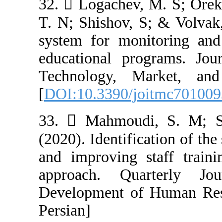
32.  Logachev,
T. N; Shishov, 
system for mon
educational pr
Technology, M
[
DOI:10.3390/j
33.  Mahmoud
(2020). Identifi
and improving s
approach. Qu
Development of 