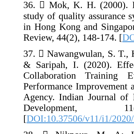
36.  Mok, K. H
study of quality
in Hong Kong a
37.  Nawangwul
& Saripah, I. 
Collaboration
Performance Imp
Agency. Indian 
Developme
[
DOI:10.37506/v