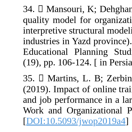
34.  Mansouri,
quality model fo
interpretive str
industries in Ya
Educational Pl
(19), pp. 106-124
35.  Martins, 
(2019). Impact o
and job performa
Work and Organi
[
DOI:10.5093/j