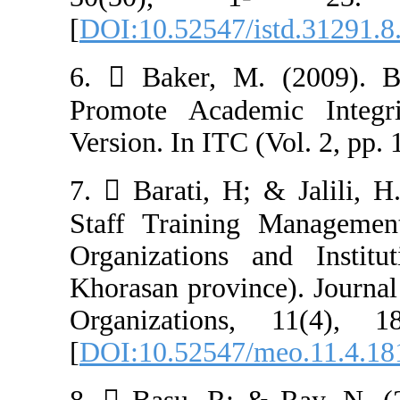
[
DOI:10.52547/i
6.  Baker, M. 
Promote Acade
7.  Barati, H;
Staff Trainin
Organizations 
Khorasan provin
Organizations, 11(4),
[
DOI:10.52547/