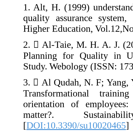
1. Alt, H. (199
quality assuran
Higher Education
2.  Al-Taie, M.
Planning for Qu
3.  Al Qudah, 
Transformatio
orientation of
matter?. Su
[
DOI:10.3390/s