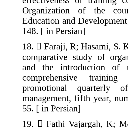
effectiveness o
Organization 
Education and D
148. [ in Persian
18.  Faraji, R;
comparative stu
and the intro
comprehensive
promotional q
management, fift
55. [ in Persian]
19.  Fathi Vaj