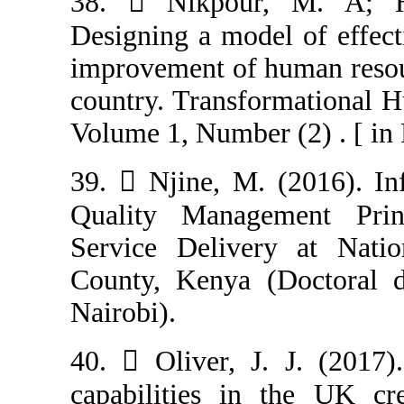
38.  Nikpou
Designing a mode
improvement of h
country. Transf
Volume 1, Number
39.  Njine, M.
Quality Manag
Service Delive
County, Kenya (
40.  Oliver, J
capabilities in