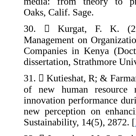
media: from th
Oaks, Calif. Sag
30.  Kurgat,
Management on 
Companies in Ke
31.  Kutieshat,
of new human 
innovation perf
new perception 