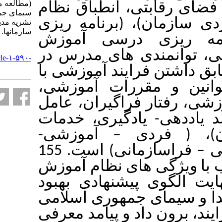
(مطالعه موردی: سازمان صدا و
تی، انطباق نظام
سیمای جمهوری اسلامی ایران).
 (برنامه ریزی
نشریه مديريت بر آموزش
سازمانها. ۱۴۰۲; ۱۲ (۳) :۹۳-۱۱۸
 درسی آموزش
URL:
ی های مدرس در
http://journalieaa.ir/article-۱-۵۹۰-
fa.html
رایند آموزشی با
مقررات آموزشی
فراگیران، عامل
یادگیری، خدمات
آموزشی-
–
دی
فراسازمانی) است. 155
ژگی های نظام آموزش
پیشنهادی بهبود
جمهوری اسلامی
اد و پیامد معرفی