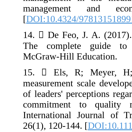
management 
[
DOI:10.4324/9
14.  De Feo, J
The complete 
15.  Els, R;
measurement sca
of leaders' perc
commitment to
International J
26(1), 120-144