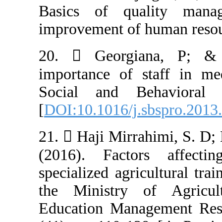
Basics of qua
20.  Georgi
importance of s
Social and Be
[
DOI:10.1016/j.
21.  Haji Mirr
(2016). Facto
specialized agri
the Ministry o
Education Mana