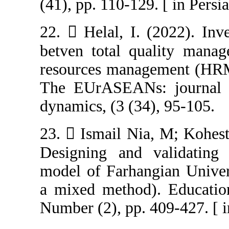
22.  Helal, I. 
betven total q
resources mana
The EUrASEANs:
23.  Ismail Ni
Designing and 
model of Farhang
a mixed method