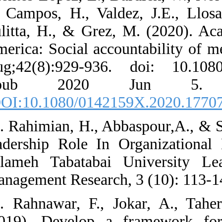
J., Campos, H.,
Yulitta, H., & 
America: Social
Aug;42(8):929-
Epub 202
[
DOI:10.1080/0
27. Rahimian, H.
leadership Role
Allameh Tabata
Management Resea
28. Rahnawar, 
(2019). Develo