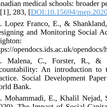
Canadian medica
9, [1], 283, [
DOI
19. Lopez Franc
Designing and M
Brig
https://opendoc
20. Malena, C.
accountability:
practice. Soci
World Bank.
21. Mohammadi,
(2020). The Imp