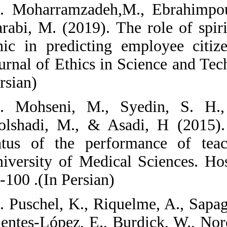
24. Moharramza
Darabi, M. (2019
ethic in predic
Journal of Ethic
Persian)
25. Mohseni, M
Molshadi, M., 
status of the 
University of Me
95-100 .(In Pers
26. Puschel, K.,
Fuentes-López, E