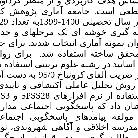
ز منظر گردآوری
ماری پژوهش کلیه
Download citation:
BibTeX
|
RIS
|
EndNote
|
معلمان ابتدایی شهر ارومیه در سال تحصیلی 1400-1399به تعداد 2329
Medlars
|
ProCite
|
Reference
Manager
|
RefWorks
 مرحله­ای و جدول
Send citation to:
Mendeley
Zotero
نتخاب شدند. برای جمع
RefWorks
 شد. برای روایی
Balouch S, Hassani M,
Mohajeran B. Measuring the
ربیتی استفاده شد
Social Accountability of
Elementary Schools in Urmia.
و پایی پرسش­نامه با استفاده از ضریب آلفای کرونباخ 95/0 به دست آمد.
MEO 2023; 12 (4) : 9
تشافی و تاییدی و
URL:
http://journalieaa.ir/article-
1-631-fa.html
PLS3
و
SPSS28
ی
بلوچ سلیم، حسنی محمد،
ی اجتماعی مدارس
مهاجران بهناز. سنجش
پاسخگویی اجتماعی مدارس
سخگویی اجتماعی
ابتدایی ارومیه. نشریه مديريت بر
آموزش سازمانها. ۱۴۰۲; ۱۲ (۴)
ی شهروندی، توجه
:۲۲۱-۲۴۲
قوانین پاسخگویی