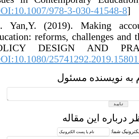
[
DOI:10.1007/9
36. Yan,Y. (20
education: refor
POLICY DES
[
DOI:10.1080/2