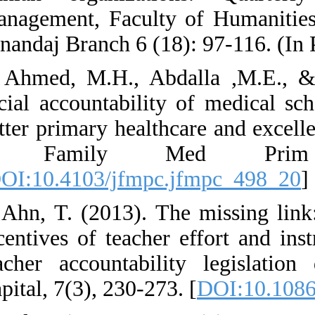
Management, Fac
Sanandaj Branch 
3. Ahmed, M.H.
social accounta
better primary h
J Family
[
DOI:10.4103/j
4. Ahn, T. (201
incentives of te
teacher accoun
Capital, 7(3), 23