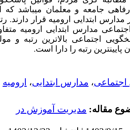
URL:
http://journalieaa.ir/article-۱-۶۳۱-
می­باشد که این
fa.html
رار دارند. رتبه­
ی ارومیه متفاوت
ین رتبه و مولفه
ا است
ارومیه
،
دایی
موزش در