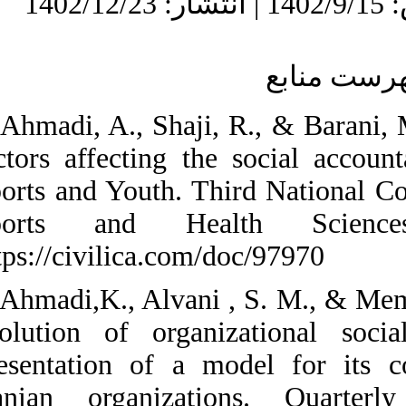
1. Ahmadi, A., S
factors affectin
Sports and Yout
Sports and H
https://civilica
2. Ahmadi,K., A
evolution of o
presentation o
Iranian organi