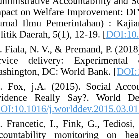
Administrative A
Impact on Welfa
(Jurnal Ilmu P
Politik Daerah, 5
11. Fiala, N. V.
service deliv
Washington, DC:
12. Fox, j.A. (
Evidence Real
[
DOI:10.1016/j.
13. Francetic, I
accountability