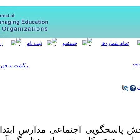
[ English ]
]
Archive
[
برگشت به فهرست نسخه ها
‎ 10.61186/meo.12.4.221
 مدارس ابتدایی