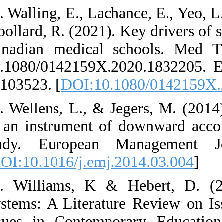
33. Walling, E.,
Woollard, R. (20
Canadian medic
10.1080/014215
33103523. [
DOI
34. Wellens, L.,
as an instrumen
study. Europe
[
DOI:10.1016/j.
35. Williams, 
Systems: A Lite
Issues in Cont