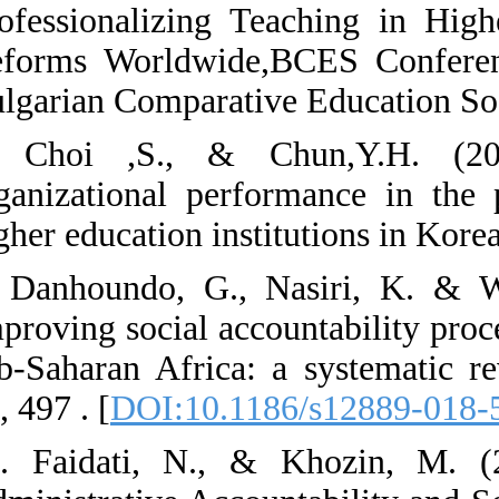
Professionalizi
Reforms Worldw
Bulgarian Compa
8. Choi ,S., 
organizational 
higher education
9. Danhoundo, 
Improving social
sub-Saharan Afr
18, 497 . [
DOI:1
10. Faidati, N