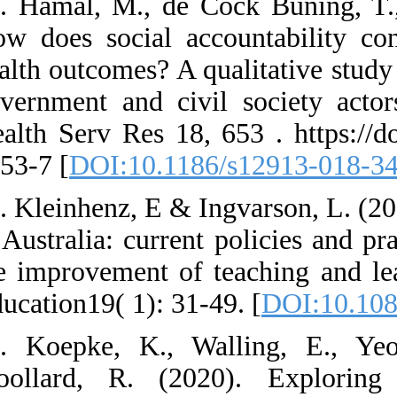
16. Hamal, M., 
How does social
health outcomes?
government and 
Health Serv Res
3453-7 [
DOI:10.
17. Kleinhenz, E
in Australia: cur
the improvement
Education19( 1):
18. Koepke, K.
Woollard, R. (