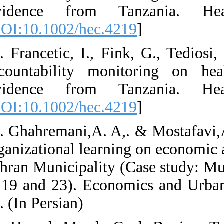
Evidence fro
[
DOI:10.1002/h
14. Francetic, I
accountability
Evidence fro
[
DOI:10.1002/h
15. Ghahremani,A
organizational l
Tehran Municipal
8, 19 and 23). 
97. (In Persian)