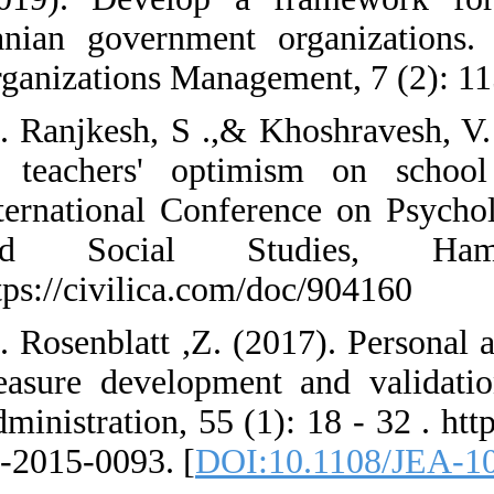
Iranian govern
Organizations Ma
29. Ranjkesh, S 
of teachers' o
International C
and Social
https://civilica
30. Rosenblatt ,
measure develop
Administration, 
10-2015-0093. [