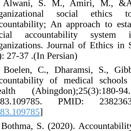
5. Alwani, S.
organizationa
accountability;
social accoun
organizations. 
(1): 27-37 .(In P
6. Boelen, C.,
accountability 
Health (Abing
6283.109785
6283.109785
]
7. Bothma, S. (