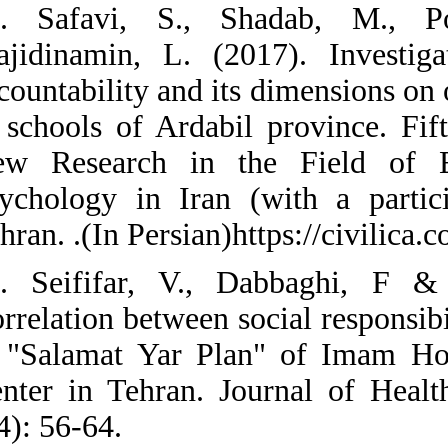
31. Safavi, S
Majidinamin, L.
accountability a
in schools of A
New Research 
Psychology in I
Tehran. .(In Per
32. Seififar,
Correlation betw
in "Salamat Ya
Center in Tehr
7(4): 56-64.