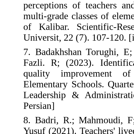
perceptions of 
multi-grade clas
of Kalibar. Sc
Universit, 22 (7)
7. Badakhshan 
Fazli. R; (2023
quality impro
Elementary Scho
Leadership & A
Persian]
8. Badri, R.; 
Yusuf (2021). Te