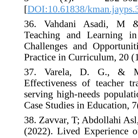
[
DOI:10.61838/k
36. Vahdani A
Teaching and L
Challenges and
Practice in Curri
37. Varela, 
Effectiveness o
serving high-nee
Case Studies in 
38. Zavvar, T; A
(2022). Lived E