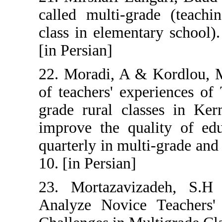
called multi-gr
class in elemen
[in Persian]
22. Moradi, A 
of teachers' exp
grade rural cla
improve the qua
quarterly in mult
10. [in Persian]
23. Mortazavi
Analyze Novice