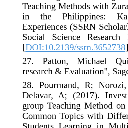
Teaching Method
in the Phili
Experiences (SS
Social Science
[
DOI:10.2139/ss
27. Patton, Mi
research & Evalu
28. Pourmand, 
Delavar, A; (20
group Teaching
Common Topics 
Students Learni