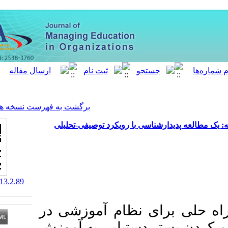
[ English ]
]
Archive
[
برگشت به فهرست نسخه ها
سی با رویکرد توصیفی-تحلیلی
‎ 10.61186/meo.13.2.89
 نظام آموزشی در
دستیابی به آموزش