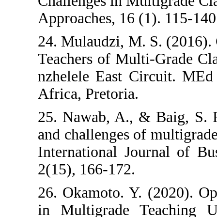
Challenges in M
Approaches, 16 (
24. Mulaudzi, M
Teachers of Mul
nzhelele East C
Africa, Pretoria.
25. Nawab, A., &
and challenges o
International J
2(15), 166-172.
26. Okamoto. Y.
in Multigrade 