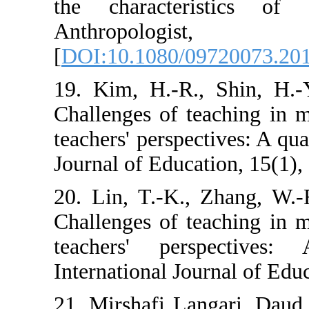
the characte
Anthropol
[
DOI:10.1080/0
19. Kim, H.-R.,
Challenges of t
teachers' perspec
Journal of Educa
20. Lin, T.-K.,
Challenges of t
teachers' pers
International Jou
21. Mirshafi Lan