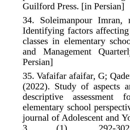
Guilford Press. [
34. Soleimanpo
Identifying fact
classes in elem
and Managemen
Persian]
35. Vafaifar afa
(2022). Study o
descriptive as
elementary scho
journal of Adole
3 (1). 2