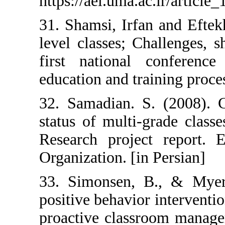
https://ael.uma.a
31. Shamsi, Irfa
level classes; C
first national
education and tr
32. Samadian. S
status of multi-
Research projec
Organization. [i
33. Simonsen, 
positive behavio
proactive clas