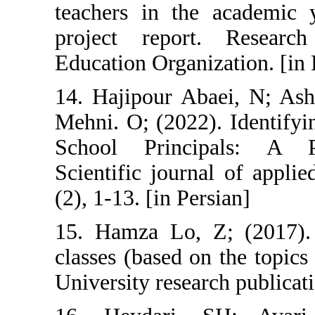
teachers in th
project repor
Education Organi
14. Hajipour A
Mehni. O; (2022
School Princi
Scientific journ
(2), 1-13. [in Pe
15. Hamza Lo, 
classes (based o
University resear