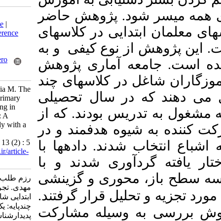
شود. پژوهش حاضر
Download citation:
BibTeX
|
RIS
|
EndNote
|
تدایی در کلاسهای
Medlars
|
ProCite
|
Reference
Manager
|
RefWorks
 از نوع کیفی و به
Send citation to:
Mendeley
Zotero
عه آماری پژوهش
RefWorks
ل در کلاسهای چند
Razmtallab N, Moeinikia M. The
 در سال تحصیلی
Lived Experiences of Primary
School Teachers Working in
1401-1402 دند. که از
Multigrade Classrooms: A
Phenomenological Study with a
 به شیوه هدفمند و در
Descriptive-Analytical
Approach. MEO 2024; 13 (2) : 5
 شدند. داده­ها با
URL:
http://journalieaa.ir/article-
دآوری شدند و با
1-678-fa.html
، محوری و گزینشی
رزم طلب ناصر، معینی کیا
مهدی. تجربه‌ زیسته معلمان
 تحلیل قرار گرفتند
ابتدایی شاغل در کلاس‌های
چندپایه: یک مطالعه
به وسیله مشارکت
پدیدارشناسی با رویکرد توصیفی-