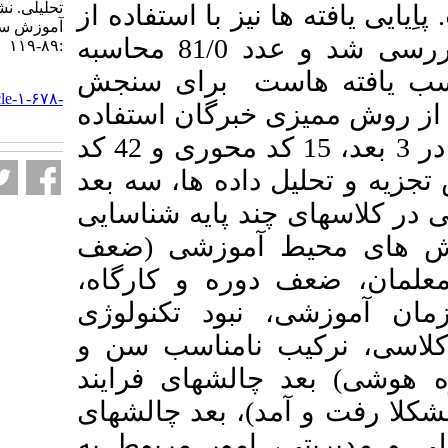
تحلیلی. نشریه مديريت بر
ا نیز با استفاده از
آموزش سازمانها. ۱۴۰۳; ۱۳ (۲)
روش توافق بین دو کدگذار بررسی شد و عدد 81/0 محاسبه
:۸۹-۱۱۹
 هاست برای سنجش
URL:
http://journalieaa.ir/article-۱-۶۷۸-
 خبرگان استفاده
fa.html
شد. داده های جمع آوری شده در 3 بعد، 15 کد محوری و 42 کد
ل داده ها، سه بعد
چند پایه شناسایی
یط آموزشی (ضعف
 دوره و کارگاه
، نبود تکنولوژی
ب نامناسب سن و
چالشهای فرایند
د)، بعد چالشهای
، امور مربوط به