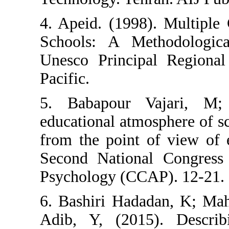
4. Apeid. (1998
Schools: A Me
Unesco Princip
Pacific.
5. Babapour V
educational atmo
from the point 
Second Nationa
Psychology (CCA
6. Bashiri Had
Adib, Y, (2015