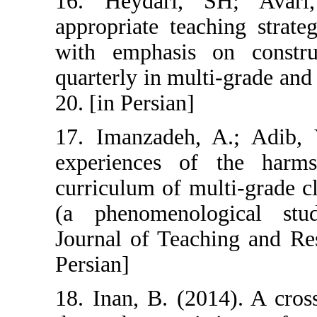
16. Heydari,
appropriate teac
with emphasis 
quarterly in mult
20. [in Persian]
17. Imanzadeh, 
experiences o
curriculum of mu
(a phenomenolo
Journal of Teac
Persian]
18. Inan, B. (20