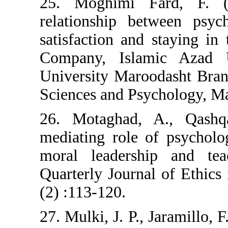
25. Moghimi F
relationship be
satisfaction an
Company, Isla
University Maro
Sciences and Psy
26. Motaghad,
mediating role o
moral leadersh
Quarterly Journa
(2) :113-120.
27. Mulki, J. P.,