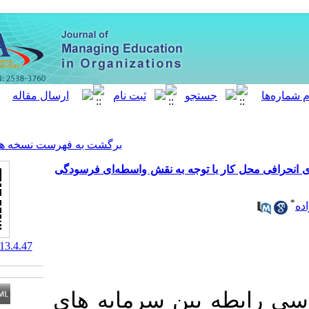
[ English ]
]
Archive
[
برگشت به فهرست نسخه ها
 توجه به نقش واسطه‌ای فرسودگی
‎ 10.61186/meo.13.4.47
ن سرمایه­ های