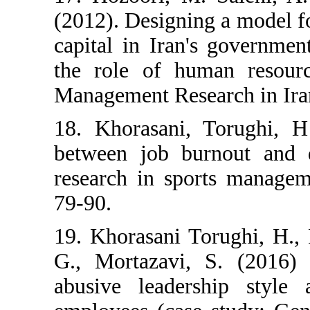
(2012). Designi
capital in Iran'
the role of hu
Management Resea
18. Khorasani, 
between job bu
research in spo
79-90.
19. Khorasani T
G., Mortazavi,
abusive leader