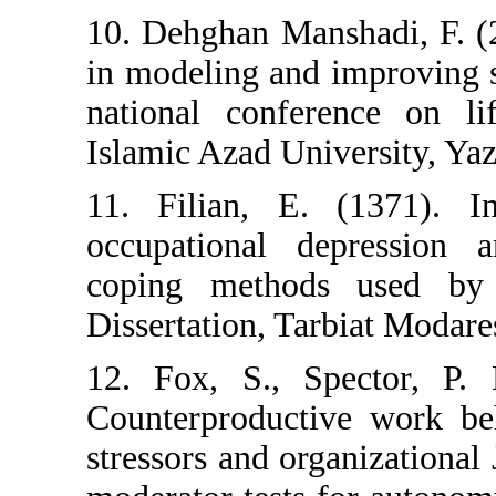
10. Dehghan Man
in modeling and i
national confer
Islamic Azad Uni
11. Filian, E.
occupational d
coping methods
Dissertation, Ta
12. Fox, S., S
Counterproducti
stressors and or