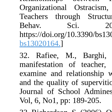
Organizationa
Teachers throu
Behav. 
https://doi.or
bs13020164.
]
32. Rafiee, M.
manifestation 
examine and rel
and the quality
Journal of Sch
Vol, 6, No1, pp: