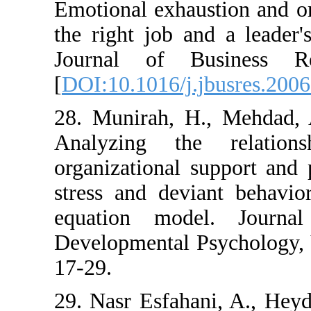
Emotional exhau
the right job a
Journal of Bu
[
DOI:10.1016/j.
28. Munirah, H.
Analyzing the
organizational 
stress and devi
equation mod
Developmental P
17-29.
29. Nasr Esfaha