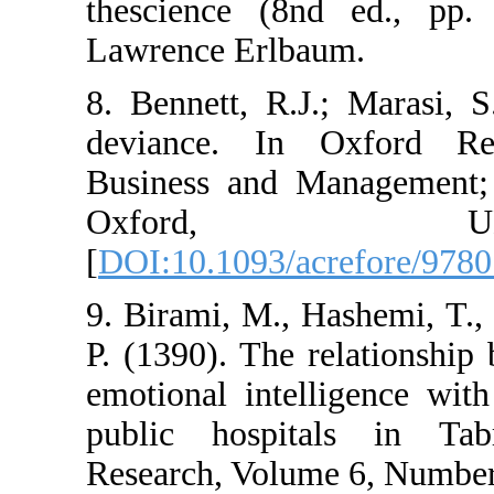
thescience (8
Lawrence Erlba
8. Bennett, R.J
deviance. In 
Business and M
Oxfor
[
DOI:10.1093/ac
9. Birami, M., 
P. (1390). The 
emotional intel
public hospit
Research, Volum