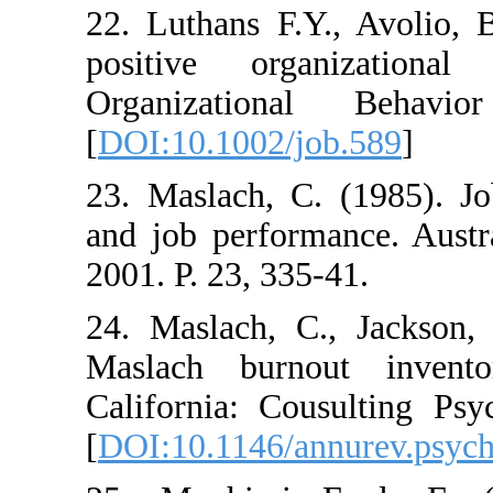
22. Luthans F.Y.
positive orga
Organization
[
DOI:10.1002/jo
23. Maslach, C.
and job perform
2001. P. 23, 335
24. Maslach, C.
Maslach burno
California: Cou
[
DOI:10.1146/an