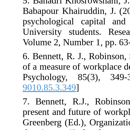
5. Bahadri Khos
Babapour Khairu
psychological c
University stu
Volume 2, Numbe
6. Bennett, R. J
of a measure of 
Psychology, 8
9010.85.3.349
]
7. Bennett, R.J
present and futu
Greenberg (Ed.),