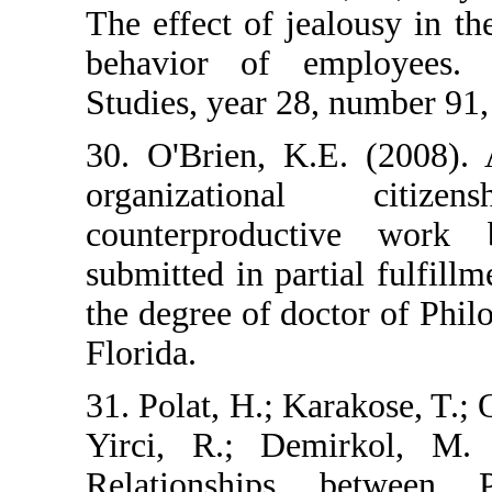
The effect of je
behavior of e
Studies, year 28
30. O'Brien, K.
organizatio
counterproduct
submitted in par
the degree of do
Florida.
31. Polat, H.; Ka
Yirci, R.; De
Relationships 