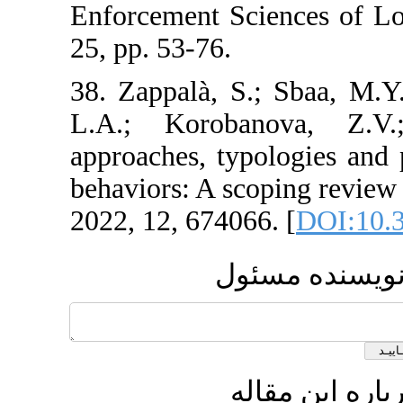
Enforcement Sci
25, pp. 53-76.
38. Zappalà, S.
L.A.; Koroba
approaches, typ
behaviors: A sco
2022, 12, 674066
ئول
له