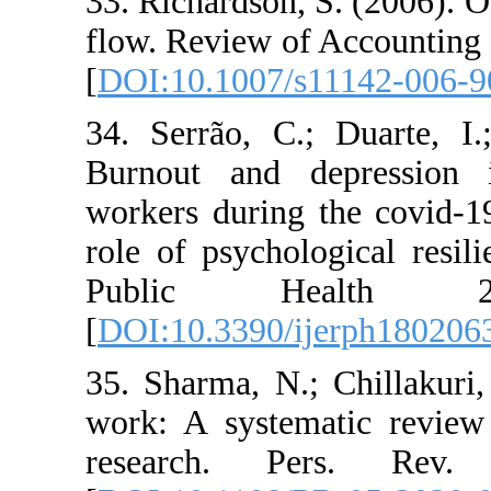
33. Richardson, 
flow. Review of 
[
DOI:10.1007/s
34. Serrão, C.;
Burnout and de
workers during 
role of psycholo
Public H
[
DOI:10.3390/i
35. Sharma, N.;
work: A systema
research. P