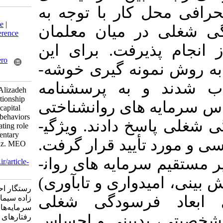
کار با توجه به
Download citation:
BibTeX
|
RIS
|
EndNote
|
 میان معلمان
Medlars
|
ProCite
|
Reference
Manager
|
RefWorks
یرفت
برای این
Send citation to:
Mendeley
Zotero
نمونه­ گیری خوشه­
RefWorks
 به پرسشنامه
Rastegar A, Seif M H, Alizadeh
S. Investigating the relationship
ای روان­شناختی
between psychological capital
and deviant workplace behaviors
، ادند. ویژگی­
with regard to the mediating role
of burnout among elementary
تأیید قرار گرفت
school teachers in Shiraz. MEO
2024; 13 (4) : 2
مایه­ های روان­
URL:
http://journalieaa.ir/article-
1-716-fa.html
واری و تاب­آوری
رستگار احمد، صیف حسن، علی
رسودگی شغلی
زاده سیما. بررسی رابطه بین
سرمایه‌های روان‌شناختی و
(ینی و احساس
رفتارهای انحرافی محل کار با