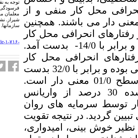
توجه به نقش واسطه‌ای
 کار منفی و از
فرسودگی شغلی در میان
معلمان مقطع ابتدایی شهر
معنی دار می­ باشند. همچنین
شیراز. نشریه مديريت بر آموزش
سازمانها. ۱۴۰۳; ۱۳ (۴) :۴۷-۷۰
نحرافی محل کار
URL:
http://journalieaa.ir/article-۱-۷۱۶-
مربوط به مؤلفه تاب­ آوری و برابر با 14/0- بدست آمد.
fa.html
حرافی محل کار
مربوط به فرسودگی عاطفی بوده و برابر با 32/0 بدست
مد که از نظر آماری در سطح 01/0 معنی دار است
مدل برازش شده 30 درصد از واریانس
مایه های روان
در نتیجه تقویت
بینی، امیدواری