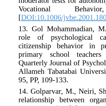
moderator tests
Vocationa
[
DOI:10.1006/jv
13. Gol Mohamm
role of psycho
citizenship be
primary school
Quarterly Journa
Allameh Tabatab
95, PP, 109-133.
14. Golparvar, 
relationship be