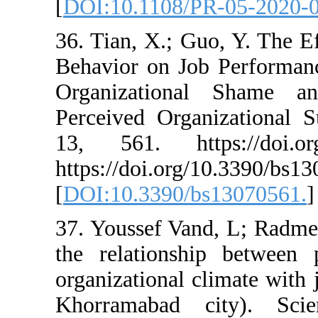
[
DOI:10.1108/P
36. Tian, X.; G
Behavior on Job
Organization
Perceived Organ
13, 561. http
https://doi.org/
[
DOI:10.3390/b
37. Youssef Vand
the relationshi
organizational c
Khorramabad c