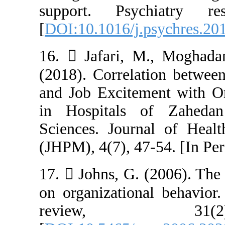
support. Psy
[
DOI:10.1016/j.
16.  Jafari, 
(2018). Correla
and Job Excitem
in Hospitals 
Sciences. Jour
(JHPM), 4(7), 47
17.  Johns, G. 
on organizatio
review