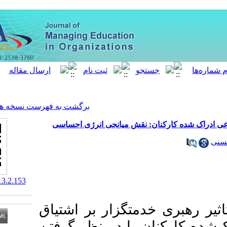
[ English ]
]
Archive
[
برگشت به فهرست نسخه ها
: نقش میانجی انرژی احساسی
‎ 10.61186/meo.13.2.153
تگزار بر اشتیاق
 با در نظر گرفتن