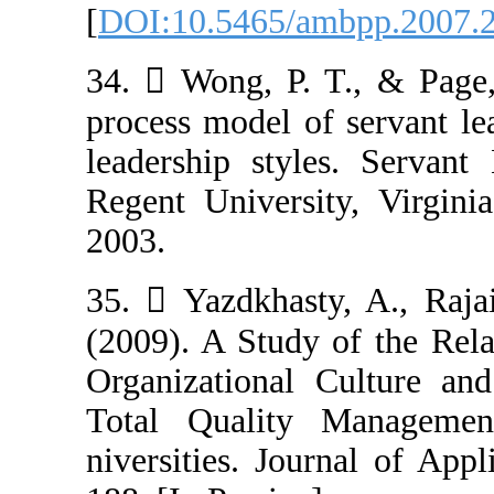
[
DOI:10.5465/a
34.  Wong, P. 
process model o
leadership styl
Regent Universi
2003.
35.  Yazdkhast
(2009). A Study
Organizational 
Total Quality
niversities. Jou