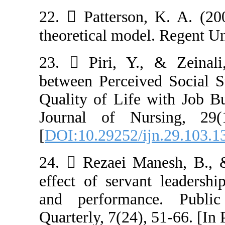
22.  Patterson
theoretical mode
23.  Piri, Y.,
between Perceiv
Quality of Life
Journal of Nur
[
DOI:10.29252/i
24.  Rezaei Ma
effect of serva
and performan
Quarterly, 7(24),