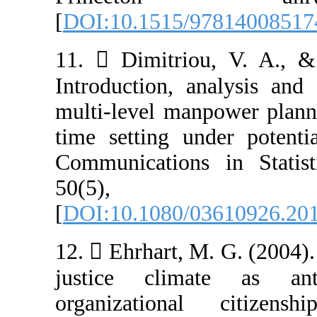
[
DOI:10.1515/9
11.  Dimitrio
Introduction, a
multi-level man
time setting un
Communications
50(5)
[
DOI:10.1080/0
12.  Ehrhart, M
justice clima
organizationa