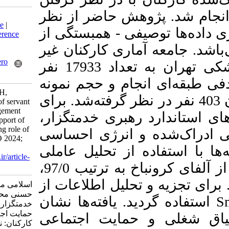
وهش حاضر از نظر
Download citation:
BibTeX
|
RIS
|
EndNote
|
یفی - همبستگی از
Medlars
|
ProCite
|
Reference
Manager
|
RefWorks
ماری کارکنان غیر
Send citation to:
Mendeley
Zotero
هیئت‌علمی دانشگاه علوم پزشکی تهران به تعداد 17933 نفر
RefWorks
انجام و حجم نمونه
Eslami M, Ghalavandi H,
رمول کوکران 403 نفر در نظر گرفته‌شد. برای
Hassani M. The effect of servant
leadership on job engagement
،
د رهبری خدمتگزار
and perceived social support of
employees: the mediating role of
 و انرژی احساسی
emotional energy. MEO 2024;
13 (2) : 7
ه از تحلیل عاملی
URL:
http://journalieaa.ir/article-
تاییدی و پایایی آنها با استفاده از آلفای کرونباخ به ترتیب 97/0،
1-723-fa.html
95/0، 92/0 یل اطلاعات از
اسلامی مریم، قلاوندی حسن،
حسنی محمد. تاثیر رهبری
ید. یافته‌ها نشان
خدمتگزار بر اشتیاق شغلی و
حمایت اجتماعی ادراک شده
 حمایت اجتماعی
کارکنان: نقش میانجی انرژی