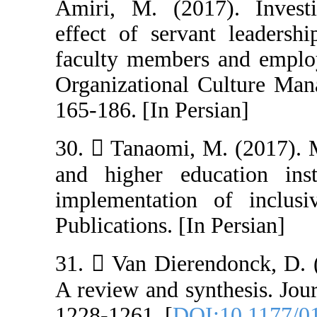
Amiri, M. (2017
effect of serva
faculty members
Organizational 
165-186. [In Per
30.  Tanaomi, 
and higher educ
implementation
Publications. [In
31.  Van Diere
A review and sy
1228-1261. [
DOI