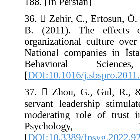
188. [In Persian]
36.  Zehir, C.,
B. (2011). The
organizational 
National compan
Behavioral
[
DOI:10.1016/j.
37.  Zhou, G.,
servant leader
moderating role
Psycho
[
DOI:10.3389/f