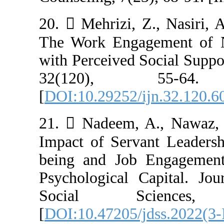
20.  Mehrizi, Z
The Work Engag
with Perceived S
32(120),
[
DOI:10.29252/i
21.  Nadeem, 
Impact of Serva
being and Job 
Psychological 
Social Sc
[
DOI:10.47205/j