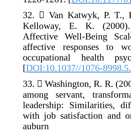
32.  Van Katwy
Kelloway, E. 
Affective Well
affective resp
occupational 
[
DOI:10.1037//1
33.  Washington
among servant, 
leadership: Simi
with job satisf
aubur