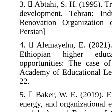
3.  Abtahi, S. 
development. T
Renovation Org
Persian]
4.  Alemayehu,
Ethiopian hi
opportunities: 
Academy of Educ
22.
5.  Baker, W. E
energy, and orga