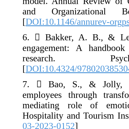
model. Annual 
and Organiza
[
DOI:10.1146/a
6.  Bakker, A
engagement: A
research
[
DOI:10.4324/9
7.  Bao, S.,
employees throu
mediating rol
Hospitality and 
03-2023-0152
]