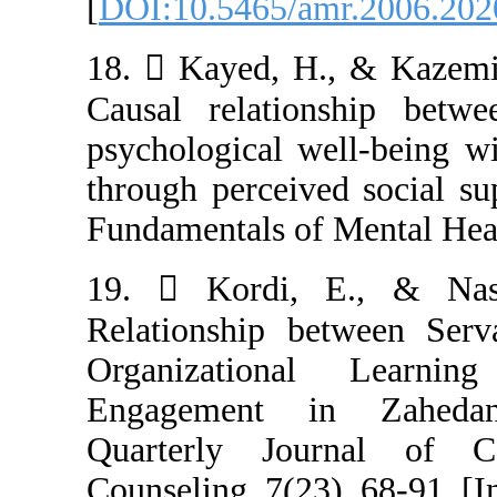
[
DOI:10.5465/a
18.  Kayed, H
Causal relation
psychological w
through perceive
Fundamentals of
19.  Kordi, 
Relationship b
Organization
Engagement i
Quarterly Jou
Counseling, 7(23