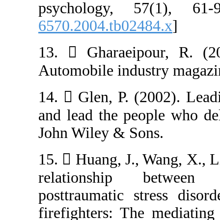
psychology, 
6570.2004.tb024
13.  Gharaeip
Automobile indus
14.  Glen, P. 
and lead the pe
John Wiley & So
15.  Huang, J.,
relationship
posttraumatic 
firefighters: Th