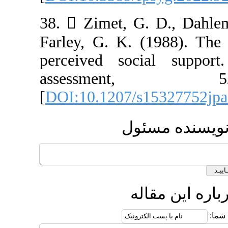
38.  Zimet, G.
Farley, G. K. (
perceived soci
assessm
[
DOI:10.1207/s
ئول
له