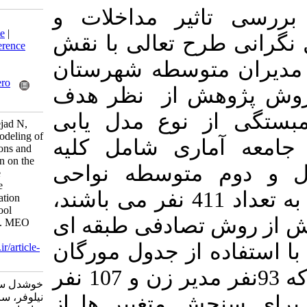
ر مداخلات و
Download citation:
BibTeX
|
RIS
|
EndNote
|
ح تعالی با نقش
Medlars
|
ProCite
|
Reference
Manager
|
RefWorks
وسطه شهرستان
Send citation to:
Mendeley
Zotero
 از نظر هدف
RefWorks
نوع مدل یابی
Khoshdel S, Mortezanejad N,
Sameri M. Structural modeling of
ری شامل کلیه
the impact of interventions and
innovation configuration on the
متوسطه نواحی
stages of concern of the
excellence plan with the
ششگانه شهرستان ارومیه به تعداد 411 نفر می باشند،
mediating role of facilitation
styles of secondary school
تصادفی طبقه ای
principals in Urmia city. MEO
2025; 14 (1) : 1
از جدول مورگان
URL:
http://journalieaa.ir/article-
1-734-fa.html
200 نفر تعیین شده است، که 93نفر مدیر زن و 107 نفر
خوشدل سمیه، مرتضی نژاد
نیلوفر، سامری مریم. مدل یابی
 متغییر ها از