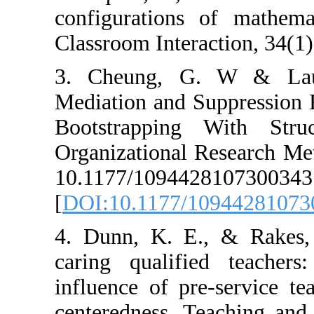
configurations 
Classroom Intera
3. Cheung, G
Mediation and Su
Bootstrapping
Organizational 
10.1177/109442
[
DOI:10.1177/1
4. Dunn, K. E.
caring qualifi
influence of pr
centeredness. T