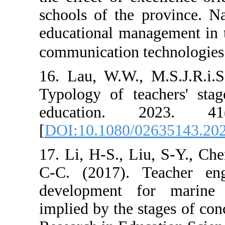
schools of the 
educational man
communication t
16. Lau, W.W., 
Typology of te
education. 
[
DOI:10.1080/0
17. Li, H-S., Li
C-C. (2017). T
development f
implied by the s