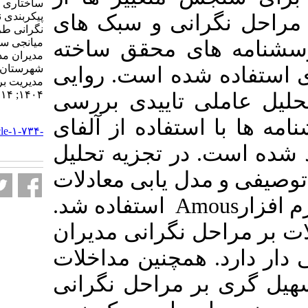
ساختاری تاثیر مداخلات و
پیکربندی نوآوری بر مراحل
انی و سبک های
نگرانی طرح تعالی با نقش
میانجی سبک های تسهیل گری
ای محقق ساخته
مدیران مدارس متوسطه
شهرستان ارومیه. نشریه
شده است. روایی
مديريت بر آموزش سازمانها.
۱۴۰۴; ۱۴ (۱) :۱۳-۳۳
 تاییدی بررسی
URL:
تفاده از آلفای
http://journalieaa.ir/article-۱-۷۳۴-
fa.html
در تجزیه تحلیل
دل یابی معادلات
.
استفاده شد
Am
ل نگرانی مدیران
 همچنین مداخلات
 مراحل نگرانی