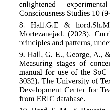
enlightened e
Consciousness St
8. Hall.G.E & 
Mortezanejad. (
principles and pa
9. Hall, G. E., 
Measuring stage
manual for use 
3032). The Unive
Development Cen
from ERIC datab