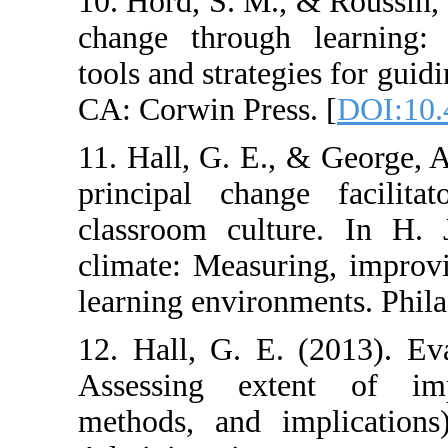
10. Hord, S. M.,
change through
tools and strate
CA: Corwin Pres
11. Hall, G. E.,
principal chan
classroom cultu
climate: Measur
learning environ
12. Hall, G. E.
Assessing exte
methods, and im