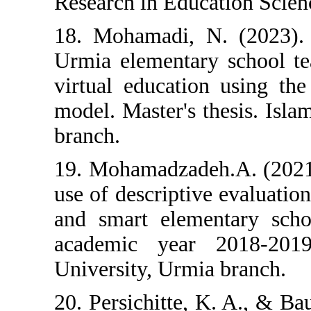
Research in Educ
18. Mohamadi, N
Urmia elementar
virtual educati
model. Master's 
branch.
19. Mohamadzade
use of descripti
and smart elem
academic year
University, Urmi
20. Persichitte,