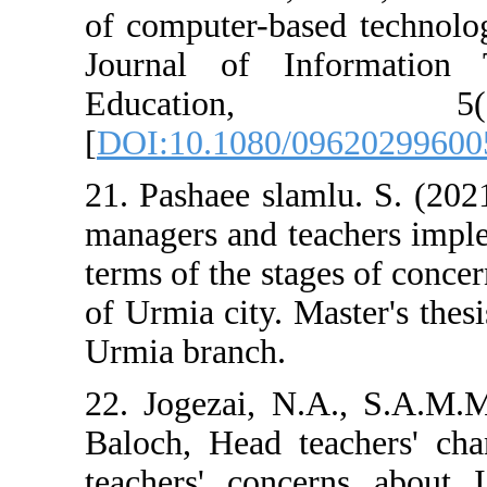
of computer-base
Journal of In
Educati
[
DOI:10.1080/0
21. Pashaee slam
managers and te
terms of the sta
of Urmia city. M
Urmia branch.
22. Jogezai, N.
Baloch, Head te
teachers' conce