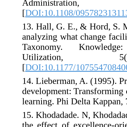
Administr
[
DOI:10.1108/0
13. Hall, G. E.,
analyzing what c
Taxonomy. Kn
Utilizat
[
DOI:10.1177/1
14. Lieberman, A
development: Tr
learning. Phi De
15. Khodadade. 
the effect of e