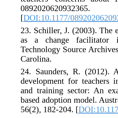
0892020620932
[
DOI:10.1177/0
23. Schiller, J.
as a change fa
Technology Sour
Carolina.
24. Saunders, R
development for
and training se
based adoption m
56(2), 182-204. 