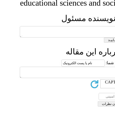
educational scien
ئول
له