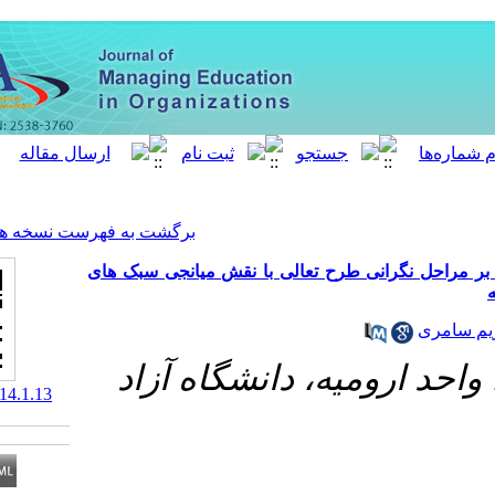
[ English ]
]
Archive
[
برگشت به فهرست نسخه ها
 تعالی با نقش میانجی سبک های
، دانشگاه آزاد
‎ 10.61882/meo.14.1.13