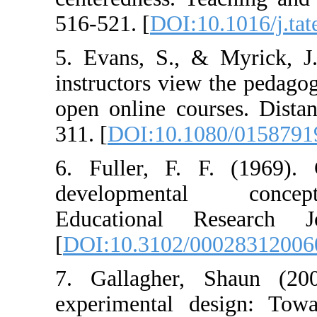
516-521. [
DOI:10
5. Evans, S.,
instructors vie
open online cou
311. [
DOI:10.10
6. Fuller, F. 
developmenta
Educational R
[
DOI:10.3102/0
7. Gallagher,
experimental d