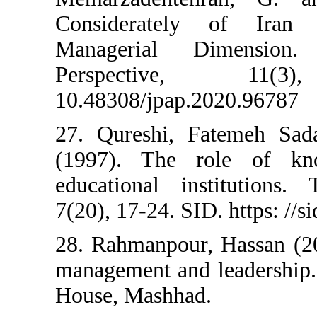
Considerately
Managerial D
Perspecti
10.48308/jpap.2
27. Qureshi, F
(1997). The 
educational in
7(20), 17-24. SID
28. Rahmanpour,
management and 
House, Mashhad