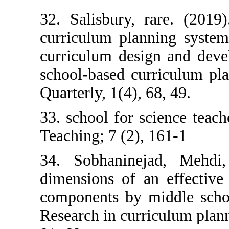
32. Salisbury, 
curriculum plan
curriculum desi
school-based cu
Quarterly, 1(4), 
33. school for s
Teaching; 7 (2),
34. Sobhaninej
dimensions of a
components by m
Research in curr