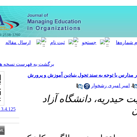
[ English ]
]
Archive
[
برگشت به فهرست نسخه ها
د تحول بنیادین آموزش و پرورش
انشگاه آزاد
‎ 10.61186/meo.13.4.125