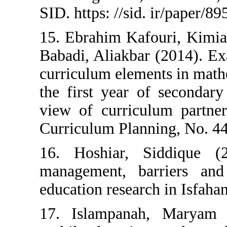
SID. https: //sid
15. Ebrahim Kaf
Babadi, Aliakbar
curriculum eleme
the first year 
view of curricu
Curriculum Plann
16. Hoshiar, S
management, ba
education resear
17. Islampana