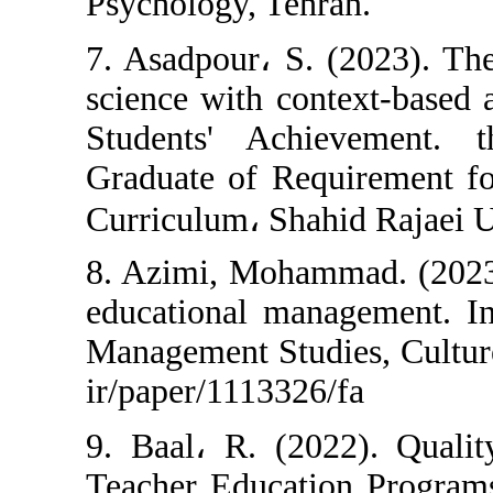
Psychology, Teh
7. Asadpour، S.
science with co
Students' Ach
Graduate of Req
Curriculum، Shah
8. Azimi, Moham
educational man
Management Studi
ir/paper/1113326
9. Baal، R. (20
Teacher Educati