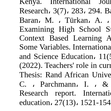
Kenya. Intern
Research، 3(7)،
Baran، M. ، Tü
Examining High
Context Based 
Some Variables. 
and Science Educatio
(2022). Teacher
Thesis: Rand Afr
C. ، Parchman
Research repor
education، 27(1