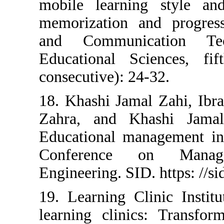
mobile learnin
memorization a
and Communic
Educational S
consecutive): 24
18. Khashi Jama
Zahra, and Kh
Educational man
Conference 
Engineering. SID.
19. Learning Cl
learning clinic