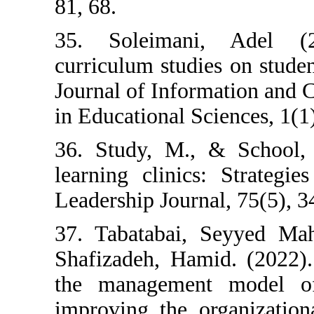
81, 68.
35. Soleiman
curriculum studi
Journal of Info
in Educational S
36. Study, M.,
learning clinic
Leadership Journ
37. Tabatabai,
Shafizadeh, Ham
the managemen
improving the o