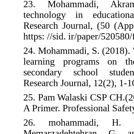
23. Mohammad
technology in
Research Journa
https: //sid. ir/
24. Mohammadi, 
learning prog
secondary sch
Research Journal
25. Pam Walaski
A Primer. Profes
26. mohamm
Memarzadehte