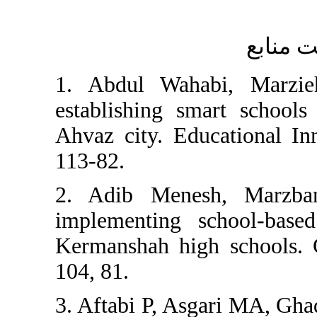
1. Abdul Wahab
establishing sm
Ahvaz city. Edu
113-82.
2. Adib Menesh
implementing s
Kermanshah high
104, 81.
3. Aftabi P, As