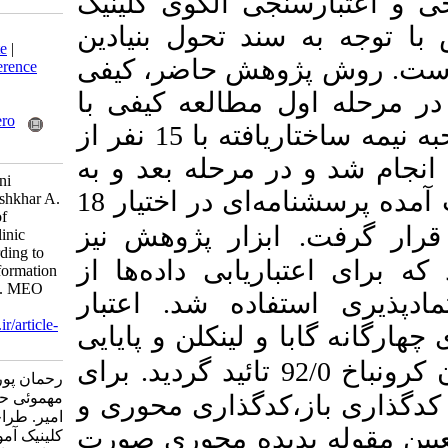
ی الگوی کلینیک
ند تحول بنیادین
Download citation:
BibTeX
|
RIS
|
EndNote
|
وهش حاضر، کیفی
Medlars
|
ProCite
|
Reference
Manager
|
RefWorks
 مطالعه کیفی با
Send citation to:
Mendeley
Zotero
رویکرد نظریه زمینه‌ای با مصاحبه نیمه ساختاریافته با 15 نفر از
RefWorks
 مرحله بعد و به
Rahmanpour H, Momeni
منظور اعتباریابی الگو به دست آمده پرسشنامه‌ای در اختیار 18
Mahmoyei H, Amir Roshkhar A.
Design and validation of
ابزار پژوهش نیز
teaching and learning clinic
model in schools According to
اریابی داده‌ها از
the Fundamental Transformation
of Education document. MEO
فاده شد. اعتبار
2024; 13 (4) : 5
URL:
http://journalieaa.ir/article-
 و لینکلن و پایایی
1-747-fa.html
برای
تائید گردید.
9
رحمان پور حسن، مومنی
مهموئی حسین، امیری رشخوار
،کدگذاری محوری و
امیر. طراحی و اعتباریابی الگوی
پدیده محوری صورت
کلینیک آموزش و یادگیری در