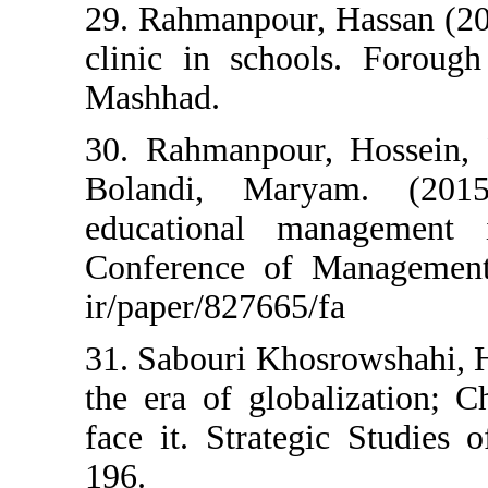
29. Rahmanpour,
clinic in schoo
Mashhad.
30. Rahmanpour,
Bolandi, Mar
educational ma
Conference of M
ir/paper/827665/
31. Sabouri Kho
the era of globa
face it. Strateg
196.