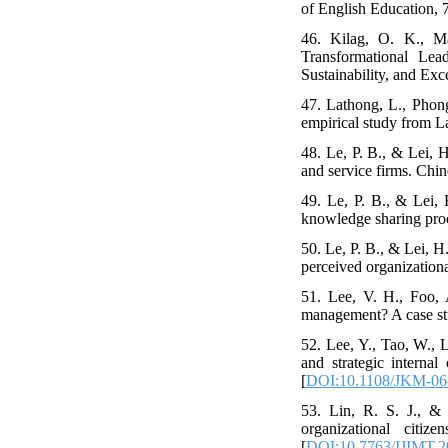
of English Education, 7
46. Kilag, O. K., Ma
Transformational Lead
Sustainability, and Exc
47. Lathong, L., Phong
empirical study from L
48. Le, P. B., & Lei, 
and service firms. Chi
49. Le, P. B., & Lei, 
knowledge sharing pro
50. Le, P. B., & Lei, H
perceived organization
51. Lee, V. H., Foo,
management? A case st
52. Lee, Y., Tao, W., 
and strategic intern
[
DOI:10.1108/JKM-06
53. Lin, R. S. J., & 
organizational citi
[
DOI:10.7763/IJIMT.2