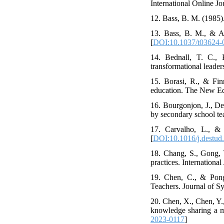
International Online Jo
12. Bass, B. M. (1985).
13. Bass, B. M., & Av
[
DOI:10.1037/t03624-
14. Bednall, T. C., 
transformational leade
15. Borasi, R., & Finn
education. The New Edu
16. Bourgonjon, J., De
by secondary school te
17. Carvalho, L., & 
[
DOI:10.1016/j.destud
18. Chang, S., Gong, 
practices. Internationa
19. Chen, C., & Pong
Teachers. Journal of S
20. Chen, X., Chen, Y.
knowledge sharing a mi
2023-0117
]