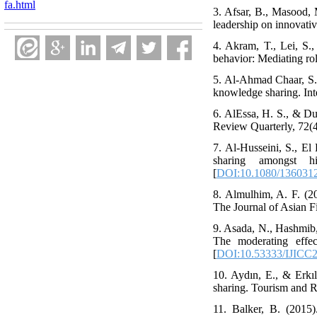
fa.html
3. Afsar, B., Masood, 
leadership on innovati
4. Akram, T., Lei, S.
behavior: Mediating ro
5. Al-Ahmad Chaar, S.,
knowledge sharing. Inte
6. AlEssa, H. S., & D
Review Quarterly, 72(4
7. Al-Husseini, S., El
sharing amongst hi
[
DOI:10.1080/136031
8. Almulhim, A. F. (
The Journal of Asian F
9. Asada, N., Hashmib,
The moderating effec
[
DOI:10.53333/IJICC
10. Aydın, E., & Erkı
sharing. Tourism and R
11. Balker, B. (2015)