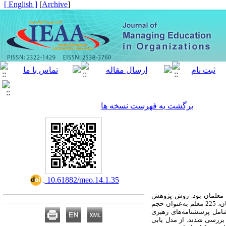
[ English ]
]
Archive
[
برگشت به فهرست نسخه ها
‎ 10.61882/meo.14.1.35
 معلمان بود
روش پژوهش
. 548 معلم دوره ابتدایی شهرستان قروه (340 زن و 208 مرد) جامعه پژوهش بودند که با توجه به جدول مورگان، 225 معلم به‌عنوان حجم
 شامل پرسشنامه‌های رهبری
ی بررسی شدند. از مدل یابی