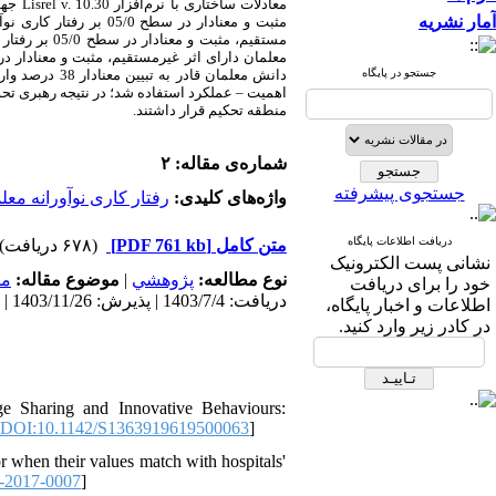
جهت،
Lisrel v. 10.30
معادلات ساختاری با نرم‌افزار
آمار نشریه
جستجو در پایگاه
دانش معلمان 
عملکرد استفاده شد؛ در نتیجه رهبری تحول
–
اهمیت
منطقه تحکیم قرار داشتند.
شماره‌ی مقاله: ۲
جستجوی پیشرفته
واژه‌های کلیدی:
رفتار کاری نوآورانه معل
دریافت اطلاعات پایگاه
(۶۷۸ دریافت)
[PDF 761 kb]
متن کامل
نشانی پست الکترونیک
مد
موضوع مقاله:
|
پژوهشي
نوع مطالعه:
خود را برای دریافت
دریافت: 1403/7/4 | پذیرش: 1403/11/26 | انتشار: 1404/1/10
اطلاعات و اخبار پایگاه،
در کادر زیر وارد کنید.
e Sharing and Innovative Behaviours:
DOI:10.1142/S1363919619500063
]
 when their values match with hospitals'
-2017-0007
]