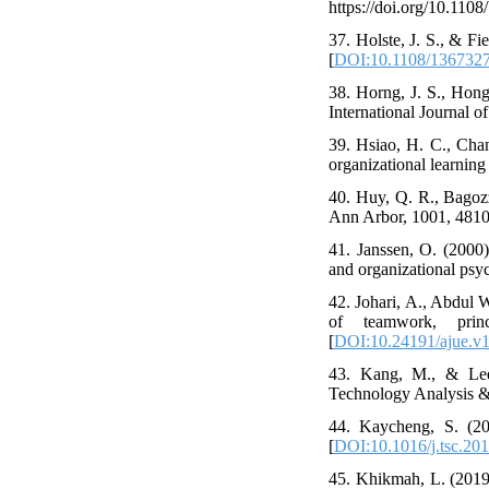
https://doi.org/10.11
37. Holste, J. S., & F
[
DOI:10.1108/136732
38. Horng, J. S., Hong
International Journal o
39. Hsiao, H. C., Chan
organizational learning
40. Huy, Q. R., Bagozz
Ann Arbor, 1001, 481
41. Janssen, O. (2000)
and organizational psy
42. Johari, A., Abdul 
of teamwork, prin
[
DOI:10.24191/ajue.v
43. Kang, M., & Lee,
Technology Analysis &
44. Kaycheng, S. (201
[
DOI:10.1016/j.tsc.20
45. Khikmah, L. (2019).