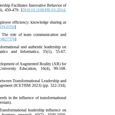
rship Facilitates Innovative Behavior of
), 459-479. [
DOI:10.1108/PR-03-2014-
mployee efficiency: knowledge sharing as
019-0356
]
: The role of team communication and
19827376
]
sformational and authentic leadership on
tics and Informatics, 35(1), 55-67.
velopment of Augmented Reality (AR) for
iversity Education, 16(4), 99-108.
 between Transformational Leadership and
nagement (ICETBM 2023) (pp. 322-334).
eeds in the influence of transformational
ersian).
Transformational leadership influence on
 business research, 65(7), 1040-1050.