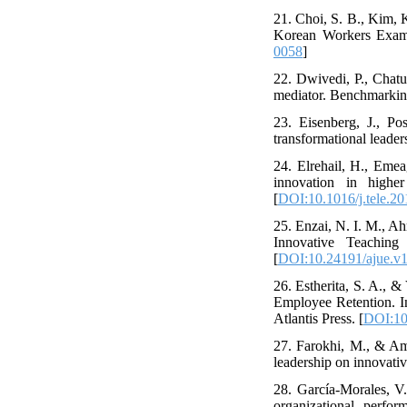
21. Choi, S. B., Kim, 
Korean Workers Exami
0058
]
22. Dwivedi, P., Chatu
mediator. Benchmarking
23. Eisenberg, J., P
transformational leade
24. Elrehail, H., Emea
innovation in highe
[
DOI:10.1016/j.tele.2
25. Enzai, N. I. M., A
Innovative Teaching
[
DOI:10.24191/ajue.v
26. Estherita, S. A., 
Employee Retention. I
Atlantis Press. [
DOI:10
27. Farokhi, M., & Ami
leadership on innovati
28. García-Morales, V.
organizational perfor