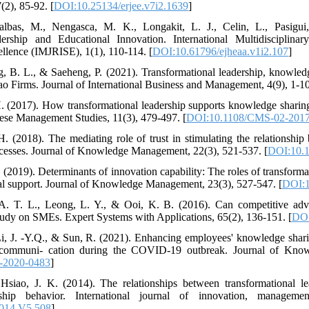
(2), 85-92. [
DOI:10.25134/erjee.v7i2.1639
]
lbas, M., Nengasca, M. K., Longakit, L. J., Celin, L., Pasigu
ership and Educational Innovation. International Multidisciplina
ellence (IMJRISE), 1(1), 110-114. [
DOI:10.61796/ejheaa.v1i2.107
]
, B. L., & Saeheng, P. (2021). Transformational leadership, knowled
ao Firms. Journal of International Business and Management, 4(9), 1-10
H. (2017). How transformational leadership supports knowledge shari
nese Management Studies, 11(3), 479-497. [
DOI:10.1108/CMS-02-201
H. (2018). The mediating role of trust in stimulating the relationship
cesses. Journal of Knowledge Management, 22(3), 521-537. [
DOI:10.
. (2019). Determinants of innovation capability: The roles of transform
al support. Journal of Knowledge Management, 23(3), 527-547. [
DOI:1
 A. T. L., Leong, L. Y., & Ooi, K. B. (2016). Can competitive ad
udy on SMEs. Expert Systems with Applications, 65(2), 136-151. [
DOI
Li, J. -Y.Q., & Sun, R. (2021). Enhancing employees' knowledge sharin
al communi- cation during the COVID-19 outbreak. Journal of Kno
-2020-0483
]
Hsiao, J. K. (2014). The relationships between transformational le
zenship behavior. International journal of innovation, manage
014.V5.508
]