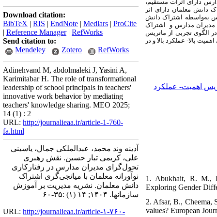
مدارس دارای اثرات مستقیم
آورانه معلمان به مقدار (38/0) و اشتراک دانش معلمان به مقدار (60/0) بود؛ اشتراک دانش معلمان دارای اثر
Download citation:
نین رهبری تحول‌گرای مدیران مدارس به‌واسطه اشتراک دانش
BibTeX
|
RIS
|
EndNote
|
Medlars
|
ProCite
ی نوآورانه معلمان به مقدار (186/0) بود؛ رهبری تحول‌گرای مدیران مدارس و اشتراک
|
Reference Manager
|
RefWorks
ای پنهان در الگوی تجربی از ماتریس
Send citation to:
یت بالا- عملکرد بالا و در
Mendeley
Zotero
RefWorks
Adinehvand M, abdolmaleki J, Yasini A,
Karimitabar H. The role of transformational
یس اهمیت- عملکرد
leadership of school principals in teachers'
innovative work behavior by mediating
teachers' knowledge sharing. MEO 2025;
14 (1) : 2
URL:
http://journalieaa.ir/article-1-760-
fa.html
آدینه وند محمد، عبدالملکی جمال، یاسینی
علی، کریمی تبار حسین. نقش رهبری
تحول‌گرای مدیران مدارس در رفتار‌کاری
نوآورانه معلمان با میانجی‌گری اشتراک
1. Abukhait, R. M.,
دانش معلمان. نشریه مديريت بر آموزش
Exploring Gender Diffe
سازمانها. ۱۴۰۴; ۱۴ (۱) :۳۵-۶۰
2. Afsar, B., Cheema, 
values? European Journ
URL:
http://journalieaa.ir/article-۱-۷۶۰-