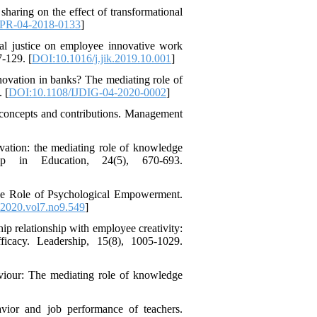
haring on the effect of transformational
/PR-04-2018-0133
]
nal justice on employee innovative work
-129. [
DOI:10.1016/j.jik.2019.10.001
]
novation in banks? The mediating role of
 [
DOI:10.1108/IJDIG-04-2020-0002
]
 concepts and contributions. Management
ovation: the mediating role of knowledge
hip in Education, 24(5), 670-693.
he Role of Psychological Empowerment.
.2020.vol7.no9.549
]
ip relationship with employee creativity:
ficacy. Leadership, 15(8), 1005-1029.
aviour: The mediating role of knowledge
avior and job performance of teachers.