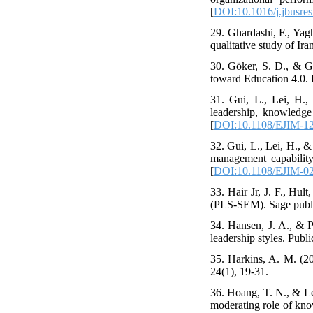
[
DOI:10.1016/j.jbusre
29. Ghardashi, F., Yag
qualitative study of Ir
30. Göker, S. D., & G
toward Education 4.0. 
31. Gui, L., Lei, H.,
leadership, knowledge
[
DOI:10.1108/EJIM-1
32. Gui, L., Lei, H., 
management capability
[
DOI:10.1108/EJIM-0
33. Hair Jr, J. F., Hul
(PLS-SEM). Sage publi
34. Hansen, J. A., & P
leadership styles. Pub
35. Harkins, A. M. (20
24(1), 19-31.
36. Hoang, T. N., & Le,
moderating role of kn