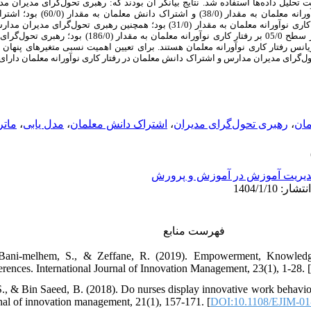
 تحلیل داده‌ها استفاده شد. نتایج بیانگر آن بودند که: رهبری تحول‌گرای مدیران 
مثبت و معنادار در سطح 05/0 بر رفتار کاری نو
مستقیم، مثبت و معنادار در سطح 05/0 بر رفتار کاری نوآورانه معلمان به مقدار (31/0) بود؛ همچ
معلمان دارای اثر غیرمستقیم، مثبت و معنادار در سطح 05/0 بر رفتار کار
قادر به تبیین معنادار 38 درصد واریانس رفتار کاری نوآورانه معلمان هستند. برای تعیین اهمیت نسبی متغیره
‌گرای مدیران مدارس و اشتراک دانش معلمان در رفتار کاری نوآورانه معلمان دارای اهم
ماتر
،
مدل یابی
،
اشتراک دانش معلمان
،
رهبری تحول‌گرای مدیران
،
مان
یریت آموزش در آموزش و پرورش
فهرست منابع
 Bani-melhem, S., & Zeffane, R. (2019). Empowerment, Knowledg
rences. International Journal of Innovation Management, 23(1), 1-28. [
S., & Bin Saeed, B. (2018). Do nurses display innovative work behavior
al of innovation management, 21(1), 157-171. [
DOI:10.1108/EJIM-01