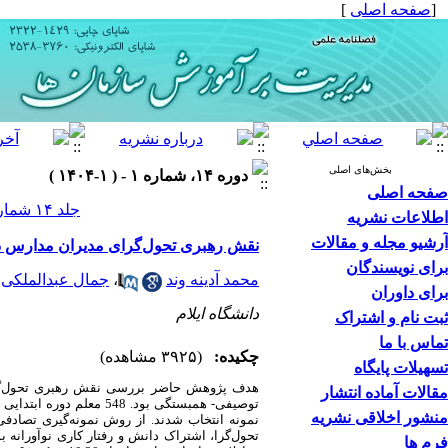
]
صفحه اصلی
[
بخش‌های اصلی
دوره ۱۴، شماره ۱ - ( ۱-۱۴۰۴ )
صفحه اصلی
جلد ۱۴ شماره ۱ صفحات ۶۰-۳۵
اطلاعات نشریه
آرشیو مجله و مقالات
نقش رهبری تحول‌گرای مدیران مدارس در 
برای نویسندگان
جمال عبدالملکی
،
محمد آدینه وند
برای داوران
دانشگاه ایلام
ثبت نام و اشتراک
تماس با ما
چکیده:
(۳۹۲۵ مشاهده)
تسهیلات پایگاه
هدف پژوهش حاضر
بررسی نقش رهبری تحول‌گر.
مقالات آماده انتشار
توصیفی- همبستگی بود
منشور اخلاقی نشریه
نمونه انتخاب شدند. از روش نمونه‌گیری تصادفی
اشتراک دانش و رفتار کاری نوآورانه بو
،
تحول‌گرا
فرم ها