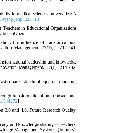
lity in medical sciences universities: A
03/jehp.jehp_235_18
]
r Teachers in Educational Organizations
n. IntechOpen.
tion: the influence of transformational
ovation Management, 25(5), 1221-1241.
ransformational leadership and knowledge
Innovation Management, 27(1), 214-232.
least squares structural equation modeling
ough transformational and transactional
.1544272
]
n 3.0 and 4.0. Future Research Quality,
ficacy and knowledge sharing of teachers:
owledge Management Systems, (In press).