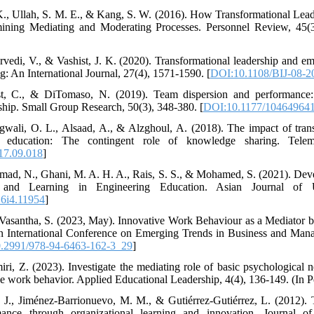
K., Ullah, S. M. E., & Kang, S. W. (2016). How Transformational Leade
ning Mediating and Moderating Processes. Personnel Review, 45(3
rvedi, V., & Vashist, J. K. (2020). Transformational leadership and e
: An International Journal, 27(4), 1571-1590. [
DOI:10.1108/BIJ-08-2
ost, C., & DiTomaso, N. (2019). Team dispersion and performance
rship. Small Group Research, 50(3), 348-380. [
DOI:10.1177/10464964
gwali, O. L., Alsaad, A., & Alzghoul, A. (2018). The impact of tran
r education: The contingent role of knowledge sharing. Telema
017.09.018
]
hmad, N., Ghani, M. A. H. A., Rais, S. S., & Mohamed, S. (2021). De
 and Learning in Engineering Education. Asian Journal of Un
16i4.11954
]
& Vasantha, S. (2023, May). Innovative Work Behaviour as a Mediator
n International Conference on Emerging Trends in Business and Ma
.2991/978-94-6463-162-3_29
]
ri, Z. (2023). Investigate the mediating role of basic psychological n
ve work behavior. Applied Educational Leadership, 4(4), 136-149. (In P
 J., Jiménez-Barrionuevo, M. M., & Gutiérrez-Gutiérrez, L. (2012). 
mance through organizational learning and innovation. Journal of