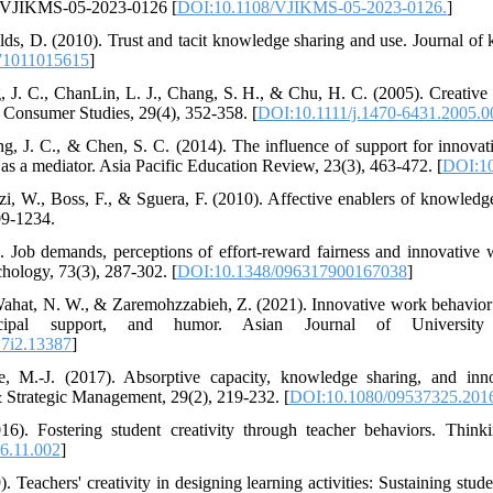
08/VJIKMS-05-2023-0126 [
DOI:10.1108/VJIKMS-05-2023-0126.
]
ields, D. (2010). Trust and tacit knowledge sharing and use. Journal 
71011015615
]
, J. C., ChanLin, L. J., Chang, S. H., & Chu, H. C. (2005). Creative t
f Consumer Studies, 29(4), 352-358. [
DOI:10.1111/j.1470-6431.2005.0
g, J. C., & Chen, S. C. (2014). The influence of support for innovat
 as a mediator. Asia Pacific Education Review, 23(3), 463-472. [
DOI:10
i, W., Boss, F., & Sguera, F. (2010). Affective enablers of knowledge
09-1234.
. Job demands, perceptions of effort‐reward fairness and innovative
chology, 73(3), 287-302. [
DOI:10.1348/096317900167038
]
Wahat, N. W., & Zaremohzzabieh, Z. (2021). Innovative work behavior
cipal support, and humor. Asian Journal of University
17i2.13387
]
 M.-J. (2017). Absorptive capacity, knowledge sharing, and in
 Strategic Management, 29(2), 219-232. [
DOI:10.1080/09537325.201
6). Fostering student creativity through teacher behaviors. Thinki
16.11.002
]
 Teachers' creativity in designing learning activities: Sustaining stud