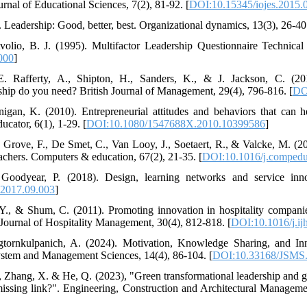
urnal of Educational Sciences, 7(2), 81-92. [
DOI:10.15345/iojes.2015.
 Leadership: Good, better, best. Organizational dynamics, 13(3), 26-40.
olio, B. J. (1995). Multifactor Leadership Questionnaire Technic
000
]
E. Rafferty, A., Shipton, H., Sanders, K., & J. Jackson, C. (2
rship do you need? British Journal of Management, 29(4), 796-816. [
DO
igan, K. (2010). Entrepreneurial attitudes and behaviors that can h
cator, 6(1), 1-29. [
DOI:10.1080/1547688X.2010.10399586
]
 Grove, F., De Smet, C., Van Looy, J., Soetaert, R., & Valcke, M. (
achers. Computers & education, 67(2), 21-35. [
DOI:10.1016/j.compedu
Goodyear, P. (2018). Design, learning networks and service inno
.2017.09.003
]
Y., & Shum, C. (2011). Promoting innovation in hospitality compa
l Journal of Hospitality Management, 30(4), 812-818. [
DOI:10.1016/j.ij
tornkulpanich, A. (2024). Motivation, Knowledge Sharing, and In
ystem and Management Sciences, 14(4), 86-104. [
DOI:10.33168/JSMS.
, Zhang, X. & He, Q. (2023), "Green transformational leadership and gr
ssing link?". Engineering, Construction and Architectural Management