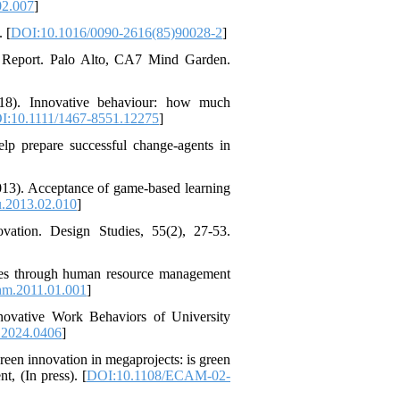
02.007
]
 [
DOI:10.1016/0090-2616(85)90028-2
]
al Report. Palo Alto, CA7 Mind Garden.
018). Innovative behaviour: how much
I:10.1111/1467-8551.12275
]
elp prepare successful change-agents in
2013). Acceptance of game-based learning
.2013.02.010
]
vation. Design Studies, 55(2), 27-53.
nies through human resource management
hm.2011.01.001
]
novative Work Behaviors of University
2024.0406
]
een innovation in megaprojects: is green
, (In press). [
DOI:10.1108/ECAM-02-