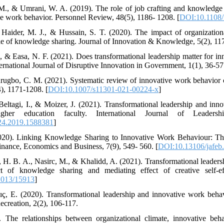
M., & Umrani, W. A. (2019). The role of job crafting and knowledge s
ve work behavior. Personnel Review, 48(5), 1186- 1208. [
DOI:10.1108
, Haider, M. J., & Hussain, S. T. (2020). The impact of organizatio
le of knowledge sharing. Journal of Innovation & Knowledge, 5(2), 117
 & Easa, N. F. (2021). Does transformational leadership matter for in
rnational Journal of Disruptive Innovation in Government, 1(1), 36-57.
urugbo, C. M. (2021). Systematic review of innovative work behavior
), 1171-1208. [
DOI:10.1007/s11301-021-00224-x
]
 Beltagi, I., & Moizer, J. (2021). Transformational leadership and inn
gher education faculty. International Journal of Leaders
24.2019.1588381
]
2020). Linking Knowledge Sharing to Innovative Work Behaviour: T
inance, Economics and Business, 7(9), 549- 560. [
DOI:10.13106/jafeb
 H. B. A., Nasirc, M., & Khalidd, A. (2021). Transformational leadersh
t of knowledge sharing and mediating effect of creative self-ef
2013/15913
]
lıç, E. (2020). Transformational leadership and innovative work beh
ecreation, 2(2), 106-117.
. The relationships between organizational climate, innovative beh