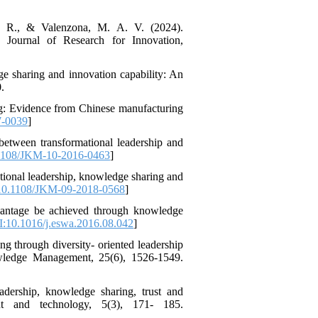
i, R., & Valenzona, M. A. V. (2024).
ry Journal of Research for Innovation,
ge sharing and innovation capability: An
.
ng: Evidence from Chinese manufacturing
7-0039
]
 between transformational leadership and
1108/JKM-10-2016-0463
]
ational leadership, knowledge sharing and
0.1108/JKM-09-2018-0568
]
vantage be achieved through knowledge
:10.1016/j.eswa.2016.08.042
]
g through diversity- oriented leadership
wledge Management, 25(6), 1526-1549.
adership, knowledge sharing, trust and
ment and technology, 5(3), 171- 185.