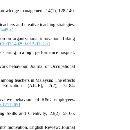
of knowledge management, 14(1), 128-140.
eachers and creative teaching strategies.
0445.x
]
ion on organizational innovation: Taking
.1007/s40299-013-0121-x
]
 sharing in a high performance hospital.
 work behaviour. Journal of Occupational
 among teachers in Malaysia: The effects
 Education (AJUE), 7(2), 72-84.
novative behaviour of R&D employees.
6.1211265
]
ng Skills and Creativity, 23(2), 58-66.
ents' motivation. English Review: Journal