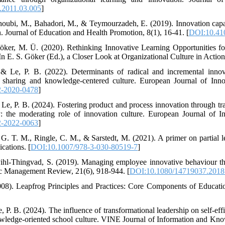
s.2011.03.005
]
houbi, M., Bahadori, M., & Teymourzadeh, E. (2019). Innovation capabi
an. Journal of Education and Health Promotion, 8(1), 16-41. [
DOI:10.41
öker, M. Ü. (2020). Rethinking Innovative Learning Opportunities fo
In E. S. Göker (Ed.), a Closer Look at Organizational Culture in Actio
 & Le, P. B. (2022). Determinants of radical and incremental innova
 sharing and knowledge-centered culture. European Journal of Inn
2-2020-0478
]
& Le, P. B. (2024). Fostering product and process innovation through t
: the moderating role of innovation culture. European Journal of 
2-2022-0063
]
t, G. T. M., Ringle, C. M., & Sarstedt, M. (2021). A primer on partial 
cations. [
DOI:10.1007/978-3-030-80519-7
]
ihl-Thingvad, S. (2019). Managing employee innovative behaviour thr
lic Management Review, 21(6), 918-944. [
DOI:10.1080/14719037.2018
08). Leapfrog Principles and Practices: Core Components of Educatio
 P. B. (2024). The influence of transformational leadership on self-ef
owledge-oriented school culture. VINE Journal of Information and Kn