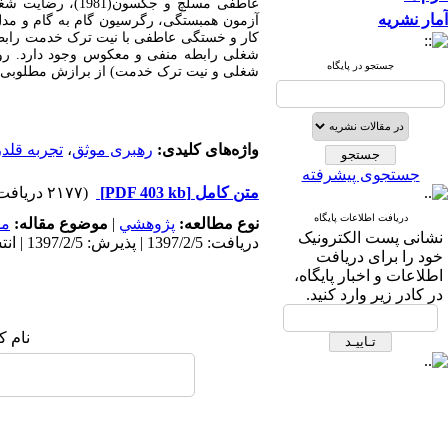
آمار نشریه
آزمون همبستگی، رگرسیون گام به گام و مدل
کار و خستگی عاطفی با نیت ترک خدمت رابط
شغلی رابطه منفی و معکوس وجود دارد. رو
جستجو در پایگاه
شغلی و نیت ترک خدمت) از برازش مطلوبی ب
واژه‌های کلیدی:
رهبری موثق
،
تجربه قلد
جستجوی پیشرفته
متن کامل
[PDF 403 kb]
(۲۱۷۷ دریافت)
دریافت اطلاعات پایگاه
نوع مطالعه:
پژوهشي
|
موضوع مقاله:
مد
نشانی پست الکترونیک
دریافت: 1397/2/5 | پذیرش: 1397/2/5 | انتشار: 1397/2/5
خود را برای دریافت
اطلاعات و اخبار پایگاه،
در کادر زیر وارد کنید.
نام ک