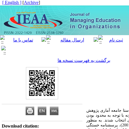
[ English ]
]
Archive
[
برگشت به فهرست نسخه ها
استا جامعه آماری پژوهش
ی دخترانه شهرستان اصفهان حدود 225 نفر بودند؛ حجم نمونه با توجه به محدود بودن
رد نظربه صورت زنجیره‌ای انتخاب شدند. به منظور
جمع آوری داده‌های پژوهش از پرسشنامه‌های ترک خدمت آلیا بوشرا(2012)، تجربه قلدری در محل کار اینارسن و همکاران(2001)، پرسشنامه خستگی
Download citation: