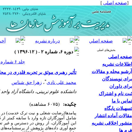
[
صفحه اصلی
]
بخش‌های اصلی
دوره ۶، شماره ۲ - ( ۱۲-۱۳۹۶ )
صفحه اصلی
جلد ۶ شماره ۲ صفحات ۱۸۱-۱۵۳
اطلاعات نشریه
آرشیو مجله و مقالات
تأثیر رهبری موثق بر تجربه قلدری در م
برای نویسندگان
*
محمد علی نادی
،
زهرا حق شناس
برای داوران
دانشکده علوم تربیتی، دانشگاه آزاد واحد
ثبت نام و اشتراک
تماس با ما
چکیده:
(۶۰۷۵ مشاهده)
تسهیلات پایگاه
پیامدها(رضایت شغلی و نیت ترک خدمت) در بی
مقالات آماده انتشار
منشور اخلاقی نشریه
فرم ها