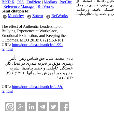
200) و رهبری موثق اولیو(2007) استفاده گردید. تحلیل داده‌ها با استفاده از
BibTeX
|
RIS
|
EndNote
|
Medlars
|
ProCite
بری موثق، قلدری در محل
|
Reference Manager
|
RefWorks
ن خستگی عاطفی و رضایت
Send citation to:
ی و حفظ پیامدها(رضایت
Mendeley
Zotero
RefWorks
.
The effect of Authentic Leadership on
Bullying Experience at Workplace,
Emotional Exhaustion, and Keeping the
Outcomes. MEO 2018; 6 (2) :153-181
URL:
http://journalieaa.ir/article-1-99-
fa.html
نادی محمد علی، حق شناس زهرا. تأثیر
رهبری موثق بر تجربه قلدری در محل کار،
خستگی عاطفی و حفظ پیامدها. نشریه
مديريت بر آموزش سازمانها. ۱۳۹۶; ۶ (۲)
:۱۵۳-۱۸۱
URL:
http://journalieaa.ir/article-۱-۹۹-
fa.html