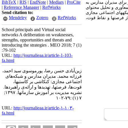
BibTeX
|
RIS
|
EndNote
|
Medlars
|
ProCite
 برای مدیران مدارس به
|
Reference Manager
|
RefWorks
ع­آوری و تحلیل محتوای
Send citation to:
اد تهدیدهای احتمالی شبکه­های اجتماعی مجازی
Mendeley
Zotero
RefWorks
فرصت­ها و نقاط قوت،
School principals and Virtual social
networks A deliberation on weaknesses,
strengths, opportunities and threats and
introducing the strategies . MEO 2018; 7 (1)
:79-102
URL:
http://journalieaa.ir/article-1-103-
fa.html
زین‌آبادی حسن رضا، پورموسوی سید احمد،
فرزانه محمد. مدیران مدارس و شبکه‌های
اجتماعی مجازی: کنکاشی بر کاستی­ها،
قوت‌ها، فرصت­ها، تهدیدها و ارائه­‌ی راهبردها.
نشریه مديريت بر آموزش سازمانها. ۱۳۹۷;
۷ (۱) :۷۹-۱۰۲
URL:
http://journalieaa.ir/article-۱-۱۰۳-
fa.html