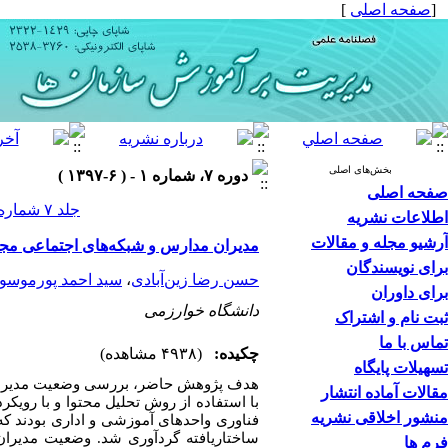
[
صفحه اصلی
]
بخش‌های اصلی
دوره ۷، شماره ۱ - ( ۶-۱۳۹۷ )
صفحه اصلی
جلد ۷ شماره ۱ صفحات ۱۰۲-۷۹
اطلاعات نشریه
آرشیو مجله و مقالات
مدیران مدارس و شبکه‌های اجتماعی مجازی: 
برای نویسندگان
حسن رضا زین‌آبادی
،
سید احمد پورموسو
برای داوران
دانشگاه خوارزمی
ثبت نام و اشتراک
تماس با ما
چکیده:
(۴۹۳۸ مشاهده)
تسهیلات پایگاه
هدف پژوهش حاضر، بررسی وضعیت مدیران مد
مقالات آماده انتشار
منشور اخلاقی نشریه
فناوری واحدهای آموزشی و اداری بودند که 
ساختاریافته گردآوری شد. وضعیت مدیران 
فرم ها