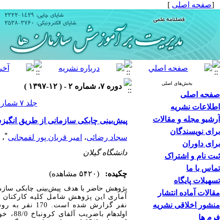
[
صفحه اصلی
]
بخش‌های اصلی
دوره ۷، شماره ۲ - ( ۱۲-۱۳۹۷ )
صفحه اصلی
جلد ۷ شماره ۲ صفحات ۸۸-۶۱
اطلاعات نشریه
آرشیو مجله و مقالات
پیش‌بینی چابکی سازمانی از طریق انگی
برای نویسندگان
*
سجاد رضائی
،
امیر قربان پور لفمجانی
،
برای داوران
دانشگاه گیلان
ثبت نام و اشتراک
تماس با ما
چکیده:
(۵۴۲۰ مشاهده)
تسهیلات پایگاه
پژوهش حاضر با هدف
پیش‌بینی چابکی سازم
مقالات آماده انتشار
منشور اخلاقی نشریه
نفر گزارش شده است. 170 نفر به روش نمونه­گیری در دسترس و داوطلبانه انتخاب و به پرسشنامه‌های انگیزش شغلی‌ ها
اولدهام
باضریب آلفای کرونباخ 88/0
، خو
فرم ها