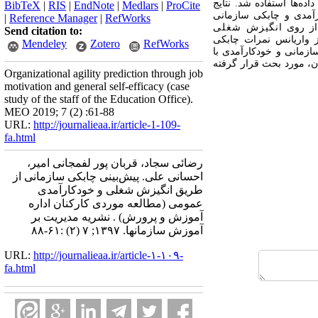
اده‌ها استفاده شد. نتایج
BibTeX
|
RIS
|
EndNote
|
Medlars
|
ProCite
رآمدی و چابکی سازمانی
|
Reference Manager
|
RefWorks
 از روی
انگیزش شغلی‌
Send citation to:
ن دو متغیر پیش‌بین می‌توانند 77 درصد از واریانس نمرات چابکی
Mendeley
Zotero
RefWorks
ازمانی و خودکارآمدی با
ان، مورد بحث قرار گرفته
Organizational agility prediction through job
motivation and general self-efficacy (case
study of the staff of the Education Office).
MEO 2019; 7 (2) :61-88
URL:
http://journalieaa.ir/article-1-109-
fa.html
رضائی سجاد، قربان پور لفمجانی امیر،
احسانی علی. پیش‌بینی چابکی سازمانی از
طریق انگیزش شغلی‌ و خودکارآمدی
عمومی (مطالعه موردی کارکنان اداره
آموزش و پرورش) . نشریه مديريت بر
آموزش سازمانها. ۱۳۹۷; ۷ (۲) :۶۱-۸۸
URL:
http://journalieaa.ir/article-۱-۱۰۹-
fa.html