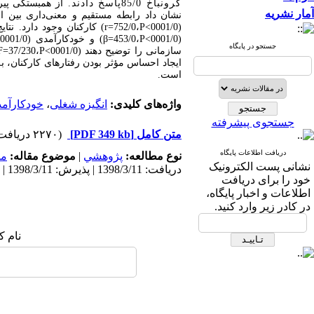
کرونباخ 85/0پاسخ دادند.
از همبستگی پیرسو
آمار نشریه
نشان داد رابطه مستقیم و معنی‌داری بین انگ
(0001/0
P<
،752/0
r=
) کارکنان وجود دارد. ن
(0001/0
P<
،453/0
β=
) و خودکارآمدی (0001/0
<
جستجو در پایگاه
سازمانی را توضیح دهند (0001/0
P<
،37/230
F=
ایجاد احساس مؤثر بودن رفتارهای کارکنان، ب
است.
واژه‌های کلیدی:
انگیزه شغلی
،
خودکارآم
جستجوی پیشرفته
متن کامل
[PDF 349 kb]
(۲۲۷۰ دریافت)
دریافت اطلاعات پایگاه
نوع مطالعه:
پژوهشي
|
موضوع مقاله:
مد
نشانی پست الکترونیک
دریافت: 1398/3/11 | پذیرش: 1398/3/11 | انتشار: 1398/3/11
خود را برای دریافت
اطلاعات و اخبار پایگاه،
در کادر زیر وارد کنید.
نام ک