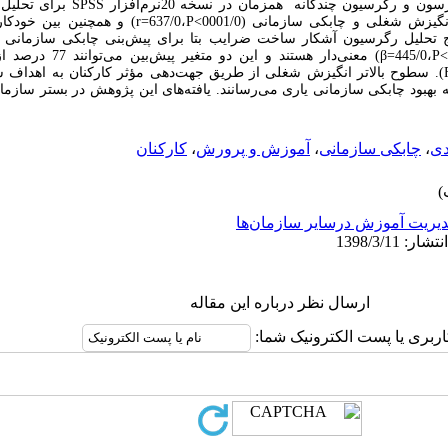
ن و رگرسیون چندگانه همزمان در نسخه 20نرم‌افزار
SPSS
برای تحلیل د
یزش شغلی و چابکی سازمانی (0001/0
P<
،637/0
r=
) و همچنین بین خودکا
تایج تحلیل رگرسیون آشکار ساخت ضرایب بتا برای پیش‌بنی چابکی سازمانی
P
،445/0
β=
) معنی‌دار هستند و ای
). سطوح بالاتر انگیزش شغلی از طریق جهت‌دهی مؤثر کارکنان به اهداف س
ه بهبود چابکی سازمانی یاری می‌رسانند. یافته‌های این پژوهش در بستر سازم
دی
،
چابکی سازمانی
،
آموزش و پرورش
،
کارکنان
یریت آموزش درسایر سازمان‌ها
ارسال نظر درباره این مقاله
اربری یا پست الکترونیک شما: