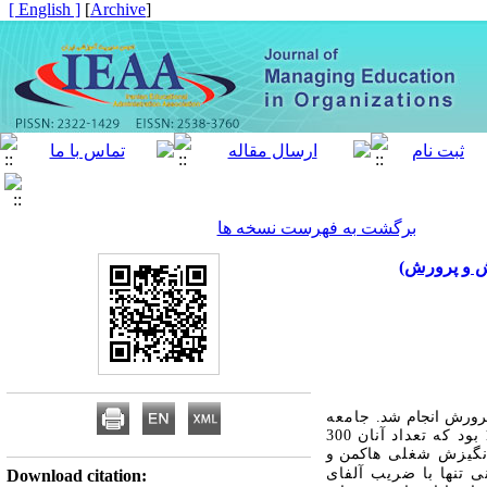
[ English ]
]
Archive
[
برگشت به فهرست نسخه ها
ش و پرورش)
پرورش انجام شد.
جامعه
آماری این پژوهش شامل کلیه کارکنان اداره آموزش و پرورش شهرستان­ بردسکن در سال تحصیلی 95-1394 بود که تعداد آنان 300
کمن و
و چابکی سازمانی تنها با ضریب آلفای
Download citation: