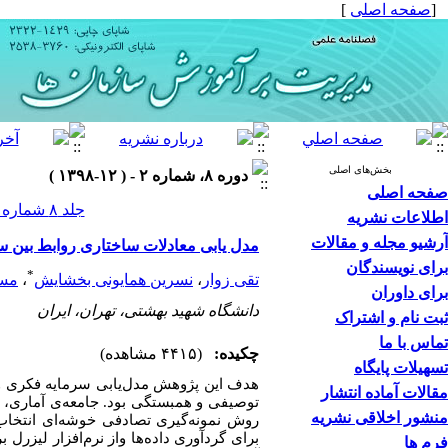
[
صفحه اصلی
]
بخش‌های اصلی
دوره ۸، شماره ۲ - ( ۱۲-۱۳۹۸ )
صفحه اصلی
جلد ۸ شماره ۲ صفحات ۳۱۲-۲۸۷
اطلاعات نشریه
آرشیو مجله و مقالات
مدل یابی معادلات ساختاری روابط بین س
برای نویسندگان
*
تقی زوار
،
نسرین همایونی بخشایش
،
مسع
برای داوران
دانشگاه شهید بهشتی، تهران، ایران
ثبت نام و اشتراک
تماس با ما
چکیده:
(۴۴۱۵ مشاهده)
تسهیلات پایگاه
هدف این پژوهش مدل‌یابی سرمایه فکری و 
مقالات آماده انتشار
منشور اخلاقی نشریه
روش نمونه‌گیری تصادفی خوشه‌ای انتخاب
برای گردآوری داده‌ها واز نرم‌افزار لیزرل
فرم ها