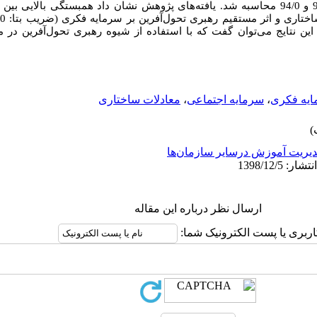
آلفای کرونباخ به ترتیب برابر با 89/0، 97/0 و 94/0 محاسبه شد. یافته‌های پژوهش نشان داد همبستگی
 با توجه به این نتایج می‌توان گفت که با استفاده از شیوه رهبری تحول‌آفرین د
یه فکری
،
سرمایه اجتماعی
،
معادلات ساختاری
یریت آموزش درسایر سازمان‌ها
ارسال نظر درباره این مقاله
اربری یا پست الکترونیک شما: