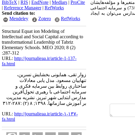
BibTeX
|
RIS
|
EndNote
|
Medlars
|
ProCite
 بالایی بین متغیرها و مؤلفه‌هایشان
|
Reference Manager
|
RefWorks
وجود دارد و داده‌ها نیز از مدل معادلات ساختاری و اثر مستقیم رهبری تحول‌آفرین بر سرمایه فکری (ضریب بتا: 73/0) و سرمایه اجتماعی
Send citation to:
ر مدارس می‌توان به ایجاد
Mendeley
Zotero
RefWorks
Structural Equat ion Modeling of
Intellectual and Social Capital according to
transformational Leadership of Tabriz
Elementary Schools. MEO 2020; 8 (2)
:287-312
URL:
http://journalieaa.ir/article-1-137-
fa.html
زوار تقی، همایونی بخشایش نسرین،
تنهاییان مسعود. مدل یابی معادلات
ساختاری روابط بین سرمایه فکری و
سرمایه اجتماعی با رهبری تحول‌آفرین
مدارس ابتدایی شهر تبریز. نشریه مديريت
بر آموزش سازمانها. ۱۳۹۸; ۸ (۲) :۲۸۷-۳۱۲
URL:
http://journalieaa.ir/article-۱-۱۳۷-
fa.html