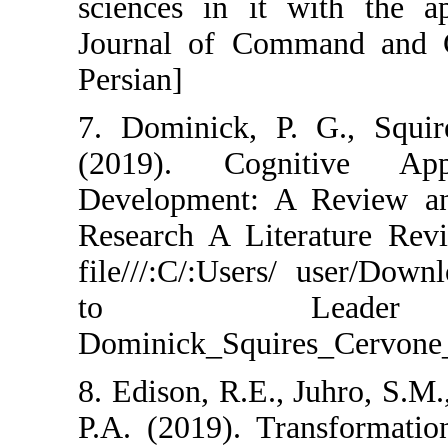
sciences in it
Journal of Com
Persian]
7. Dominick, P
(2019). Cogn
Development: A
Research A Lite
file///:C/:User
to Lea
Dominick_Squir
8. Edison, R.E.,
P.A. (2019). Tr