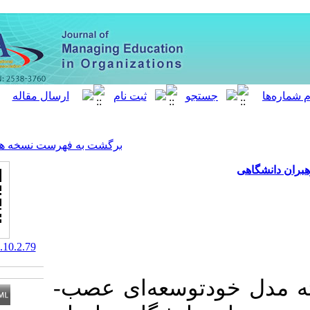
[ English ]
]
Archive
[
برگشت به فهرست نسخه ها
‎ 10.52547/MEO.10.2.79
دتوسعه‌ای عصب