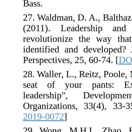
Bass.
27. Waldman, D. 
(2011). Lead
revolutionize t
identified and
Perspectives, 25,
28. Waller, L., R
seat of your 
leadership",
Organizations, 
2019-0072
]
29. Wong, M.H.