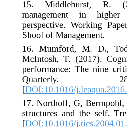
15. Middlehu
management i
perspective. W
Shool of Manag
16. Mumford, 
McIntosh, T. (2
performance: Th
Quarter
[
DOI:10.1016/j.
17. Northoff, G
structures and 
[
DOI:10.1016/j.t