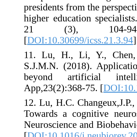
presidents from 
higher educatio
21 (3), 
[
DOI:10.30699/i
11. Lu, H., Li
S.J.M.N. (2018)
beyond artif
App,23(2):368-7
12. Lu, H.C. Ch
Towards a cogni
Neuroscience an
[
DOI:10.1016/j.