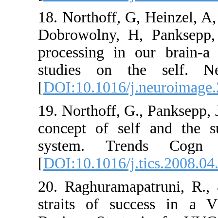
18. Northoff, G
Dobrowolny, H, 
processing in o
studies on th
[
DOI:10.1016/j.
19. Northoff, G.
concept of self
system. Tre
[
DOI:10.1016/j.t
20. Raghuramapa
straits of suc