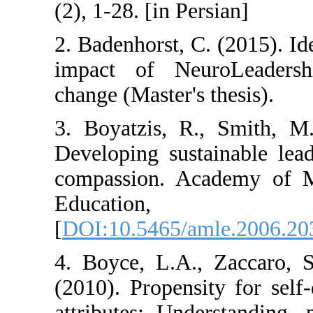
(2), 1-28. [in Pe
2. Badenhorst, C
impact of Neur
change (Master's 
3. Boyatzis, R.
Developing sust
compassion. A
Educat
[
DOI:10.5465/a
4. Boyce, L.A.,
(2010). Propens
attributes: Und