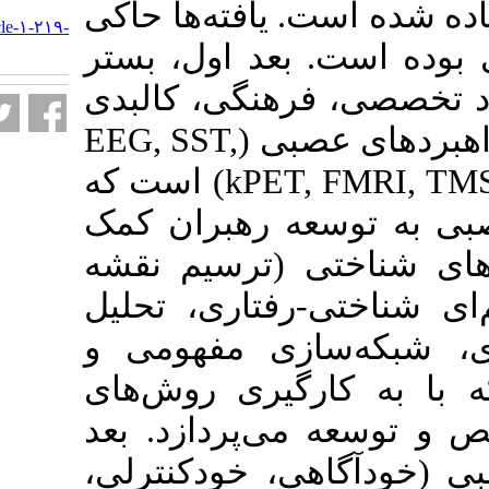
URL:
. یافته‌ها حاکی
http://journalieaa.ir/article-۱-۲۱۹-
fa.html
 بعد اول، بستر
رهنگی، کالبدی
EEG, SST,
 عصبی
) است که
k
PET,
عه رهبران کمک
، (ترسیم نقشه
رفتاری، تحلیل
ازی مفهومی و
گیری روش‌های
 می‌پردازد
بعد
هی، خودکنترلی