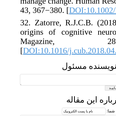
manage change.
43, 367−380. [
D
32. Zatorre, R.
origins of cogn
Magazin
[
DOI:10.1016/j.
ئول
له