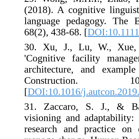
(2018). A cognit
language pedag
68(2), 438-68. [
30. Xu, J., Lu
'Cognitive faci
architecture, 
Construct
[
DOI:10.1016/j.
31. Zaccaro, 
visioning and a
research and pr