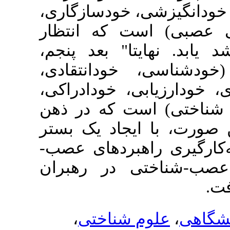
شی، خودسازگاری
ست که انتظار
ایتا" بعد پنجم
، خودانتقادی
ابی، خودادراکی
ست که در ذهن
 ایجاد یک بستر
اهبردهای عصب
تی در رهبران
،
م شناختی