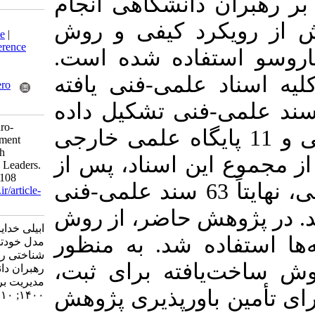
دانشگاهی انجام
Download citation:
.
کیفی و روش
BibTeX
|
RIS
|
EndNote
|
Medlars
|
ProCite
|
Reference
فاده شده است
Manager
|
RefWorks
Send citation to:
لمی-فنی یافته
Mendeley
Zotero
RefWorks
-نی تشکیل داده
Abili K, Mazari E. Neuro-
گاه علمی داخلی و 11 پایگاه علمی خارجی
Cognitive Self-development
Model for Leaders: With
ن اسناد، پس از
Emphasis on Academic Leaders.
MEO 2021; 10 (2) :79-108
گزینش موضوعی و محتوایی، نهایتاً 63 سند علمی-فنی
URL:
http://journalieaa.ir/article-
1-219-fa.html
هش حاضر، از روش
ابیلی خدایار، مزاری ابراهیم.
ه شد. به منظور
مدل خودتوسعه‌ای عصب-
شناختی رهبران: با تأکید بر
یافته برای ثبت
رهبران دانشگاهی. نشریه
مديريت بر آموزش سازمانها.
باورپذیری پژوهش
۱۴۰۰; ۱۰ (۲) :۷۹-۱۰۸