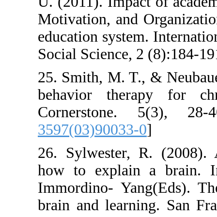
U. (2011). Impa
Motivation, and 
education system
Social Science, 
25. Smith, M. T
behavior thera
Cornerstone. 
3597(03)90033-
26. Sylwester, 
how to explai
Immordino- Yan
brain and learni