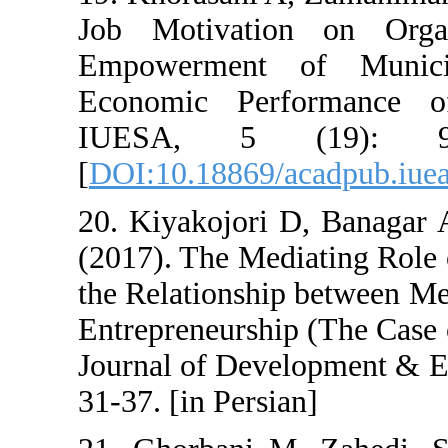
Job Motivatio
Empowerment 
Economic Perf
IUESA, 5 (
[
DOI:10.18869/a
20. Kiyakojori 
(2017). The Med
the Relationshi
Entrepreneurshi
Journal of Deve
31-37. [in Persia