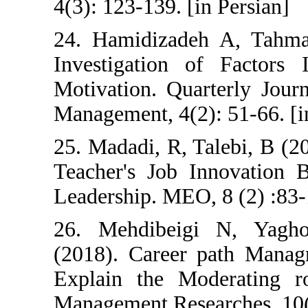
4(3): 123-139. [i
24. Hamidizade
Investigation 
Motivation. Qua
Management, 4(2)
25. Madadi, R, T
Teacher's Job I
Leadership. MEO,
26. Mehdibeig
(2018). Career
Explain the Mo
Management Rese