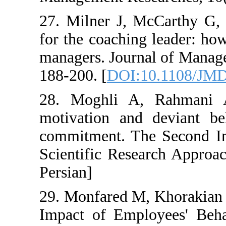
27. Milner J, M
for the coaching
managers. Journ
188-200. [
DOI:1
28. Moghli A,
motivation and 
commitment. The
Scientific Rese
Persian]
29. Monfared M,
Impact of Empl