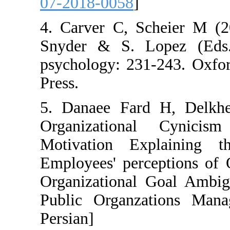
07-2018-0058
]
4. Carver C, S
Snyder & S. L
psychology: 231
Press.
5. Danaee Fard
Organization
Motivation Ex
Employees' perc
Organizational 
Public Organza
Persian]