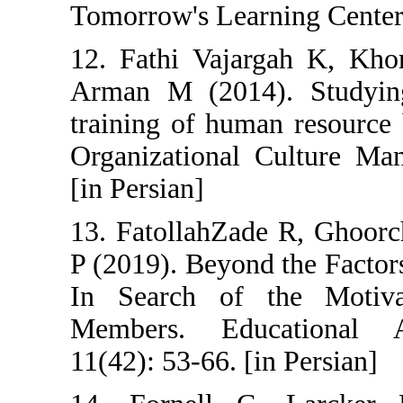
Tomorrow's Lear
12. Fathi Vaja
Arman M (2014
training of hum
Organizational 
[in Persian]
13. FatollahZad
P (2019). Beyond
In Search of 
Members. Educ
11(42): 53-66. [i