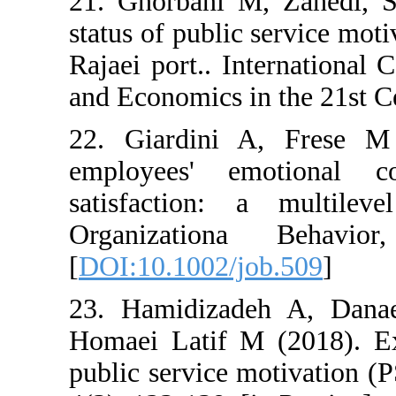
21. Ghorbani M,
status of public
Rajaei port.. I
and Economics in
22. Giardini A
employees' e
satisfaction: 
Organization
[
DOI:10.1002/jo
23. Hamidizad
Homaei Latif M
public service m