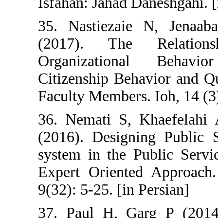
Isfahan: Jahad D
35. Nastiezaie
(2017). The 
Organization
Citizenship Beh
Faculty Members.
36. Nemati S, 
(2016). Design
system in the P
Expert Oriente
9(32): 5-25. [in 
37. Paul H, G