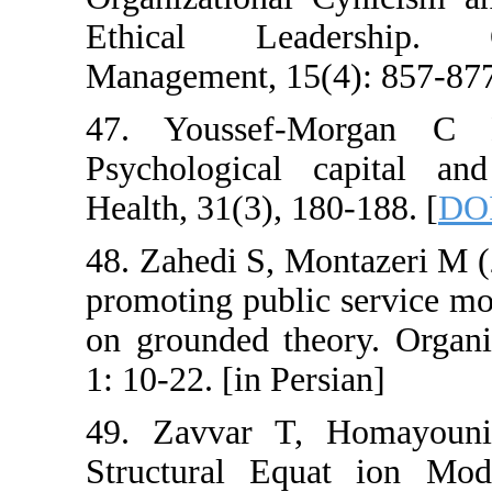
Ethical Lead
Management, 15(
47. Youssef-
Psychological 
Health, 31(3), 1
48. Zahedi S, M
promoting publi
on grounded the
1: 10-22. [in Per
49. Zavvar T,
Structural Equ