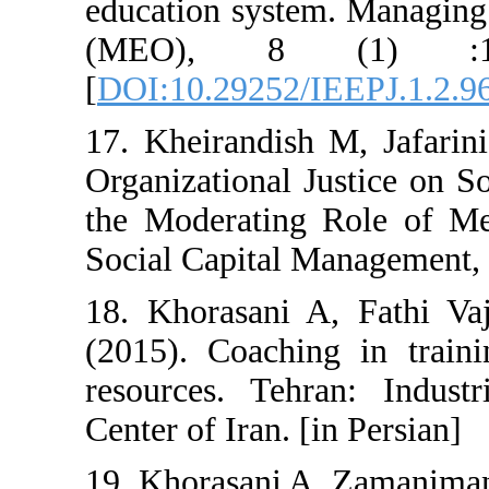
education syste
(MEO), 8 
[
DOI:10.29252/I
17. Kheirandish
Organizational J
the Moderating 
Social Capital M
18. Khorasani 
(2015). Coachi
resources. Teh
Center of Iran. [
19. Khorasani A