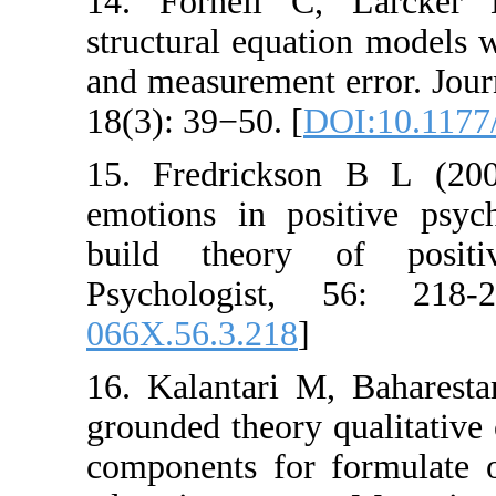
14. Fornell C
structural equat
and measurement
18(3): 39−50. [
D
15. Fredrickso
emotions in po
build theory
Psychologist,
066X.56.3.218
]
16. Kalantari M
grounded theory 
components for 