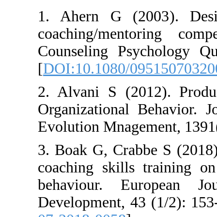
1. Ahern G (2
coaching/ment
Counseling Psy
[
DOI:10.1080/0
2. Alvani S (20
Organizational
Evolution Mnagem
3. Boak G, Crab
coaching skills
behaviour. E
Development, 43