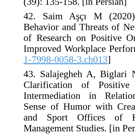
(39): 135-158. [i
42. Saim Aşçı 
Behavior and T
of Research on 
Improved Workp
1-7998-0058-3.
43. Salajegheh
Clarification 
Intermediation
Sense of Humor
and Sport Of
Management Stud