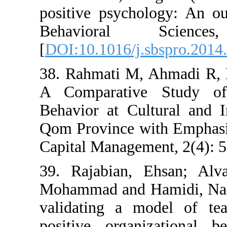
positive psycho
Behavioral
[
DOI:10.1016/j.
38. Rahmati M, 
A Comparative
Behavior at Cul
Qom Province wi
Capital Manageme
39. Rajabian, 
Mohammad and H
validating a m
positive organ