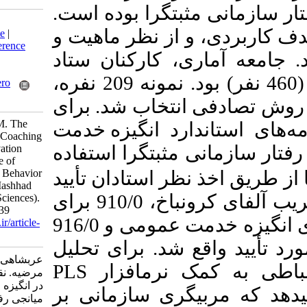
ثبت­گرا بوده است
Download citation:
 از نظر ماهیت و
BibTeX
|
RIS
|
EndNote
|
Medlars
|
ProCite
|
Reference
ی، کارکنان ستاد
Manager
|
RefWorks
Send citation to:
دانشگاه علوم پزشکی مشهد (460 نفر) بود. نمونه­ 209 نفره،
Mendeley
Zotero
RefWorks
انتخاب شد. برای
Arabshahi A, Hoseini M. The
دارد
انگیزه خدمت
Role of Organizational Coaching
مثبت­گرا
استفاده
in Public Service Motivation
with the Mediating Role of
Positive Organizational Behavior
نظر استادان تأیید
(Case Study: Staff of Mashhad
پایایی پرسشنامه ها با ضریب آلفای کرونباخ، 910/0 برای
University of Medical Sciences).
MEO 2022; 11 (2) :13-39
مربیگری سازمانی، 910/0 برای انگیزه خدمت عمومی و 916/0
URL:
http://journalieaa.ir/article-
1-342-fa.html
قع شد
برای تحلیل
عربشاهی کریزی احمد، حسینی
PLS
ک نرم­افزار
مرضیه. نقش مربیگری سازمانی
در انگیزه خدمت عمومی با نقش
بیگری سازمانی بر
میانجی رفتارسازمانی مثبت گرا