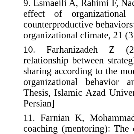
9. Esmaeili A, 
effect of org
counterproductiv
organizational cl
10. Farhaniza
relationship be
sharing accordin
organizational
Thesis, Islamic
Persian]
11. Farnian K,
coaching (mento