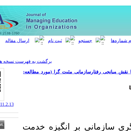
[ English ]
]
Archive
[
برگشت به فهرست نسخه ها
مانی مثبت گرا (مورد مطالعه
‎ 10.52547/meo.11.2.13
 بر انگیزه خدمت