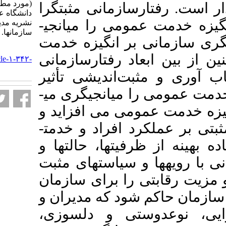
(مورد مطالعه: کارکنان ستاد
سازمانی مثبت­گرا
دانشگاه علوم پزشکی مشهد).
مومی را میانجی­
نشریه مديريت بر آموزش
سازمانها. ۱۴۰۱; ۱۱ (۲) :۱۳-۳۹
ی بر انگیزه خدمت
URL:
اد رفتارسازمانی
http://journalieaa.ir/article-۱-۳۴۲-
fa.html
ثبت‌اندیشی تأثیر
 میانجی­گری می­
ومی می افزاید و
د افراد و خدمت­
یت­ها، ‌حالت­ها و
 و سیاست­های مثبت
ی را برای سازمان
م شود که مدیران و
دوستی و دلسوزی