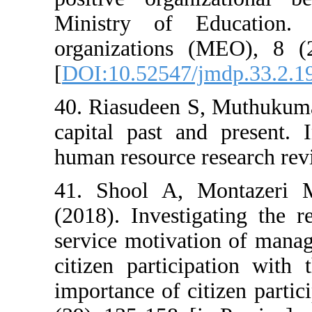
Ministry of E
organizations 
[
DOI:10.52547/
40. Riasudeen S
capital past an
human resource r
41. Shool A, 
(2018). Investi
service motivati
citizen partici
importance of ci