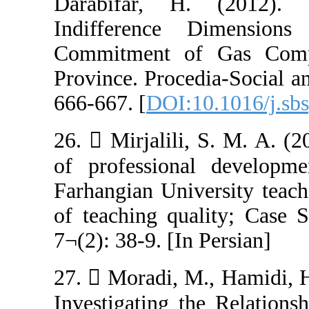
Darabifar, H.
Indifference 
Commitment o
Province. Proced
666-667. [
DOI:1
26.  Mirjalili,
of profession
Farhangian Unive
of teaching qua
7¬(2): 38-9. [In 
27.  Moradi, M
Investigating t