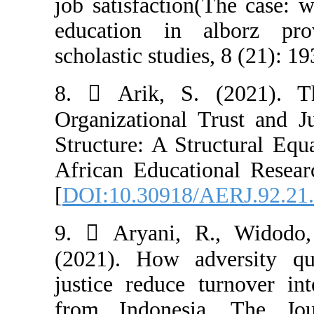
job satisfactio
education in 
scholastic studie
8.  Arik, S.
Organizational 
Structure: A St
African Educati
[
DOI:10.30918/
9.  Aryani, 
(2021). How ad
justice reduce 
from Indonesi