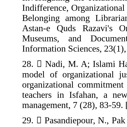
Indifference, Or
Belonging amon
Astan-e Quds R
Museums, and
Information Scie
28.  Nadi, M. A
model of organi
organizational 
teachers in Isf
management, 7 (2
29.  Pasandiepo