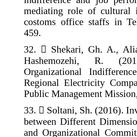
mediating role o
costoms office 
459.
32.  Shekari, 
Hashemozehi,
Organizational
Regional Electr
Public Managemen
33.  Soltani, Sh
between Differe
and Organizati