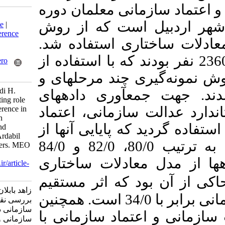
مانی معلمان دوره
Download citation:
ست که از روش
BibTeX
|
RIS
|
EndNote
|
Medlars
|
ProCite
|
Reference
اری استفاده شد
Manager
|
RefWorks
Send citation to:
حاضر 2360 نفر بودند که با استفاده از
Mendeley
Zotero
RefWorks
ی چند مرحله­ای و
zahed babelan A, ahmadi H.
­آوری داده­های
Investigating the mediating role
سازمانی، اعتماد
of organizational indifference in
the relationship between
که پایایی آنها از
organizational justice and
organizational trust of Ardabil
طریق ضریب آلفای کرونباخ به ترتیب 80/0، 82/0 و 84/0
secondary school teachers. MEO
2022; 11 (2) :85-107
معادلات ساختاری
URL:
http://journalieaa.ir/article-
1-350-fa.html
ود که
اثر مستقیم
زاهد بابلان عادل، احمدی حسن.
عدالت سازمانی و اعتماد سازمانی برابر با 34/0 است. همچنین
بررسی نقش میانجی بی‌تفاوتی
سازمانی در رابطه بین عدالت
عتماد سازمانی با
سازمانی و اعتماد سازمانی