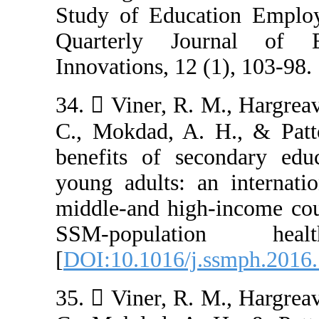
Study of Educa
Quarterly Jo
Innovations, 12 (
34.  Viner, R. 
C., Mokdad, A. 
benefits of sec
young adults: a
middle-and high
SSM-popula
[
DOI:10.1016/j.
35.  Viner, R. 