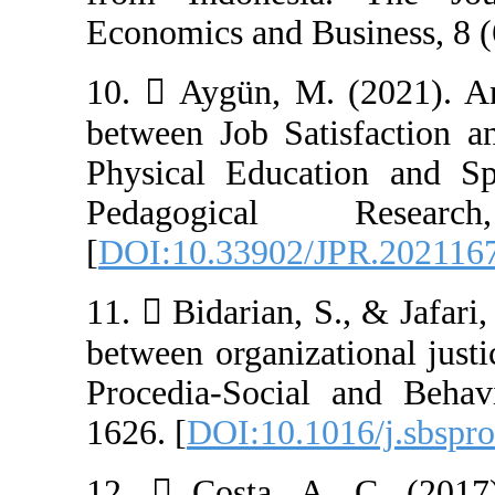
Economics and B
10.  Aygün, M.
between Job Sat
Physical Educat
Pedagogica
[
DOI:10.33902/
11.  Bidarian, S
between organiza
Procedia-Social
1626. [
DOI:10.1
12.  Costa, A.