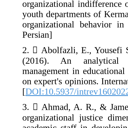
organizational i
youth departmen
organizational 
Persian]
2.  Abolfazli, 
(2016). An a
management in e
on expert's opin
[
DOI:10.5937/i
3.  Ahmad, A. 
organizational 
academic staff 