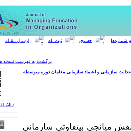
[ English ]
]
Archive
[
برگشت به فهرست نسخه ها
اد سازمانی معلمان دوره متوسطه
‎ 10.52547/meo.11.2.85
ی­تفاوتی سازمانی