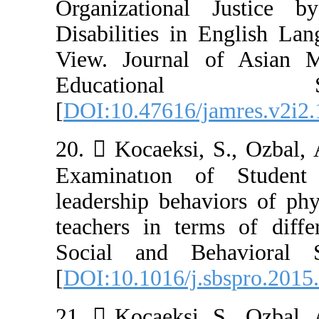
Organizationa
Disabilities in
View. Journal 
Educati
[
DOI:10.47616/j
20.  Kocaeksi,
Examinatıon o
leadership beha
teachers in ter
Social and Be
[
DOI:10.1016/j.
21.  Kocaeksi,