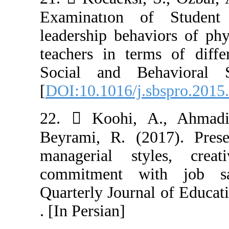
Examinatıon o
leadership beha
teachers in ter
Social and Be
[
DOI:10.1016/j.
22.  Koohi, 
Beyrami, R. (2
managerial sty
commitment wi
Quarterly Journa
. [In Persian]