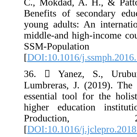
C., Mokdad, A. 
Benefits of sec
young adults: A
middle-and high
SSM-Po
[
DOI:10.1016/j.
36.  Yanez,
Lumbreras, J. (
essential tool f
higher educati
Product
[
DOI:10.1016/j.