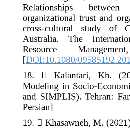
Relationships
organizational 
cross-cultura
Australia. Th
Resource Ma
[
DOI:10.1080/0
18.  Kalantar
Modeling in So
and SIMPLIS). T
Persian]
19.  Khasawneh