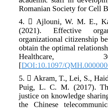
Romanian Society
4.  Ajlouni, W
(2021). Effec
organizational c
obtain the optim
Healthc
[
DOI:10.1097/
5.  Akram, T., L
Puig, L. C. M. 
justice on know
the Chinese te