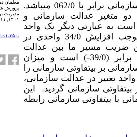
معلمان دوره متوسطه آموزش و
تأثیر متغیر میانجی بی­تفاوتی سازمانی برابر با 062/0 می­باشد.
پرورش شهر اردبیل. نشریه
دالت سازمانی و
مديريت بر آموزش سازمانها.
۱۴۰۱; ۱۱ (۲) :۸۵-۱۰۷
34) است به عبارتی دیگر یک واحد
URL:
تغییر در عدالت سازمانی، موجب افزایش 34/0 واحدی در
http://journalieaa.ir/article-۱-۳۵۰-
fa.html
ر ما بین عدالت
سازمانی و تفاوت سازمانی برابر (39/0-) است و میزان
تفاوتی سازمانی را
در عدالت سازمانی
وتی سازمانی گردید. این
تی سازمانی رابطه