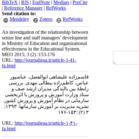
BibTeX
|
RIS
|
EndNote
|
Medlars
|
ProCite
|
Reference Manager
|
RefWorks
Send citation to:
Mendeley
Zotero
RefWorks
An investigation of the relationship between
senior line and staff managers’ development
in Ministry of Education and organizational
effectiveness in the Educational System.
MEO 2015; 3 (2) :153-176
URL:
http://journalieaa.ir/article-1-41-
fa.html
قاسم‌زاده علیشاهی ابوالفضل، عباسپور
عباس، کاظم‌زاده بیطالی مهدی. بررسی
رابطۀ بین بالندگی مدیران ارشد صف و
ستاد وزارت آموزش و پرورش با اثربخشی
سازمانی در نظام آموزش و پرورش کشور.
نشریه مديريت بر آموزش سازمانها. ۱۳۹۳;
۳ (۲) :۱۵۳-۱۷۶
URL:
http://journalieaa.ir/article-۱-۴۱-
fa.html