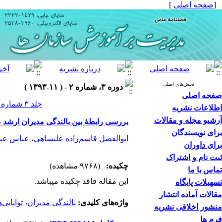
[
صفحه اصلی
]
بخش‌های اصلی
دوره ۳، شماره ۲ - ( ۱۱-۱۳۹۳ )
صفحه اصلی
جلد ۳ شماره ۲ صفحات ۱۷۶-۱۵۳
اطلاعات نشریه
آرشیو مجله و مقالات
بررسی رابطۀ بین بالندگی مدیران ارش
برای نویسندگان
ابوالفضل قاسم‌زاده علیشاهی
،
عباس عبا
برای داوران
ثبت نام و اشتراک
چکیده:
(۹۷۶۸ مشاهده)
تماس با ما
این مقاله فاقد چکیده می​باشد.
تسهیلات پایگاه
مقالات آماده انتشار
واژه‌های کلیدی:
بالندگی مدیران
،
توانایی‌
منشور اخلاقی نشریه
فرم ها