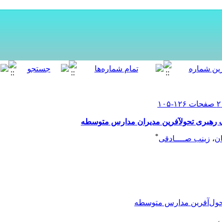
 رهبری تحولآفرین مدیران مدارس متوسطه
*
ان
،
زینب صــــادقی
حول‌آفرین مدارس متوسطه