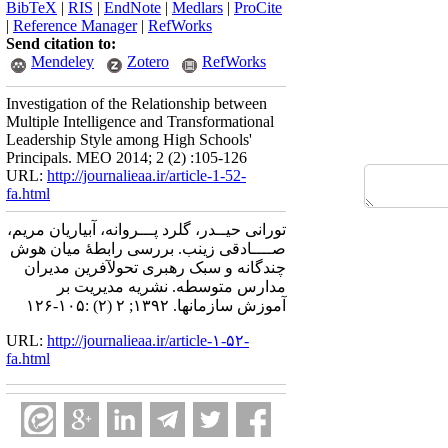
BibTeX
|
RIS
|
EndNote
|
Medlars
|
ProCite
|
Reference Manager
|
RefWorks
Send citation to:
Mendeley
Zotero
RefWorks
Investigation of the Relationship between
Multiple Intelligence and Transformational
Leadership Style among High Schools'
Principals. MEO 2014; 2 (2) :105-126
URL:
http://journalieaa.ir/article-1-52-
fa.html
تورانی حیــدر، گلرد پـــروانه، آبیاریان مریم،
صــــادقی زینب. بررسی رابطۀ میان هوش
چندگانه و سبک رهبری تحولآفرین مدیران
مدارس متوسطه. نشریه مديريت بر
آموزش سازمانها. ۱۳۹۲; ۲ (۲) :۱۰۵-۱۲۶
URL:
http://journalieaa.ir/article-۱-۵۲-
fa.html