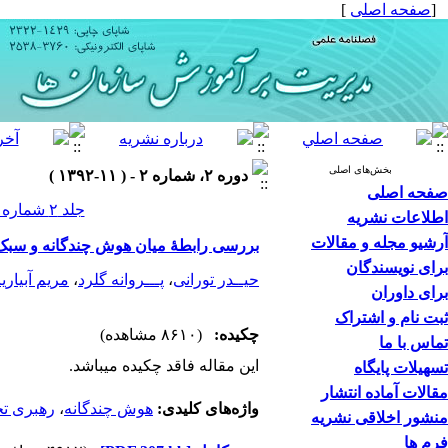
[
صفحه اصلی
]
بخش‌های اصلی
دوره ۲، شماره ۲ - ( ۱۱-۱۳۹۲ )
صفحه اصلی
جلد ۲ شماره ۲ صفحات ۱۲۶-۱۰۵
اطلاعات نشریه
آرشیو مجله و مقالات
بررسی رابطۀ میان هوش چندگانه و سبک
برای نویسندگان
حیــدر تورانی
،
پـــروانه گلرد
،
مریم آبیاری
برای داوران
ثبت نام و اشتراک
چکیده:
(۸۶۱۰ مشاهده)
تماس با ما
این مقاله فاقد چکیده می​باشد.
تسهیلات پایگاه
مقالات آماده انتشار
واژه‌های کلیدی:
هوش چندگانه
،
رهبری ت
منشور اخلاقی نشریه
فرم ها