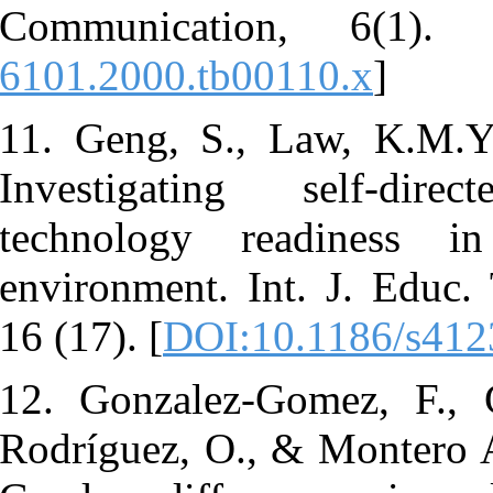
Communicat
6101.2000.tb
11. Geng, S
Investigat
technology 
environment.
16 (17). [
DOI
12. Gonzalez
Rodríguez, O