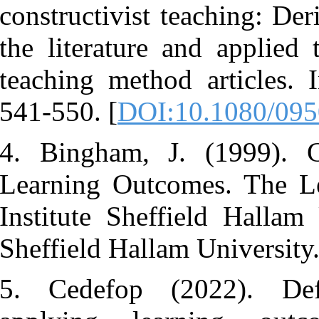
constructivis
the literatur
teaching meth
541-550. [
DO
4. Bingham,
Learning Ou
Institute She
Sheffield Hal
5. Cedefop