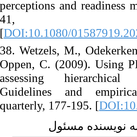
perceptions a
41
[
DOI:10.108
38. Wetzels,
Oppen, C. (2
assessing 
Guidelines 
quarterly, 17
ئول