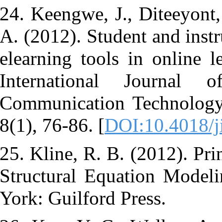
24. Keengwe,
A. (2012). St
elearning too
Internatio
Communicati
8(1), 76-86. [
25. Kline, R.
Structural E
York: Guilfor