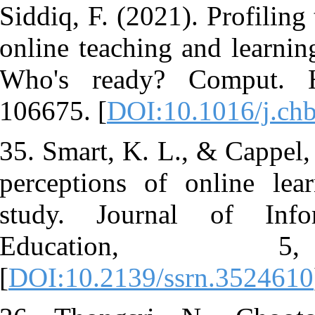
Siddiq, F. (20
online teachi
Who's read
106675. [
DOI
35. Smart, K.
perceptions 
study. Jou
Educa
[
DOI:10.2139