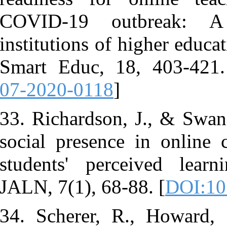
COVID-19 
institutions o
Smart Educ,
07-2020-011
33. Richards
social presen
students' pe
JALN, 7(1), 6
34. Scherer,