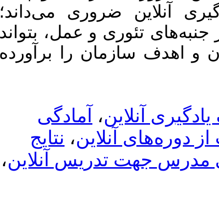
ری می‌داند؛
و عمل، بتواند
ن را برآورده
آمادگی
،
نتایج
،
این
،
ریس آنلاین