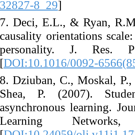
32827-8_29
]
7. Deci, E.L
causality ori
personalit
[
DOI:10.101
8. Dziuban, C
Shea, P. (2
asynchronous
Learning
[
DOI:10.2405