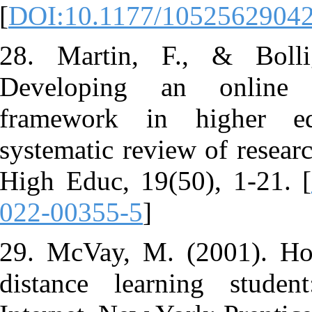
[
DOI:10.117
28. Martin,
Developing 
framework 
systematic re
High Educ, 1
022-00355-5
29. McVay, 
distance le