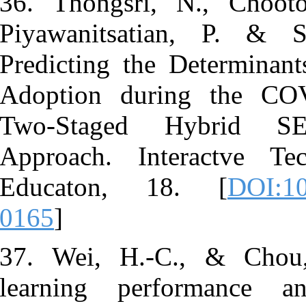
36. Thongsr
Piyawanitsa
Predicting t
Adoption d
Two-Stage
Approach. 
Educaton,
0165
]
37. Wei, H.
learning pe