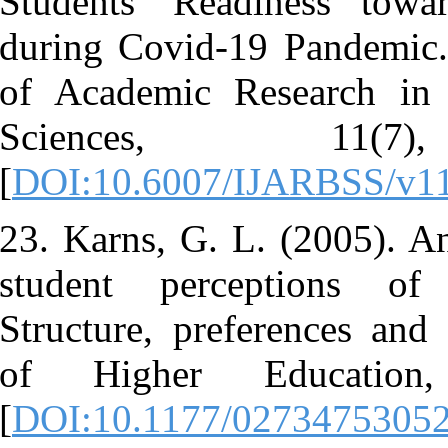
Students' R
during Covid
of Academic
Science
[
DOI:10.600
23. Karns, G
student per
Structure, pr
of Higher
[
DOI:10.117