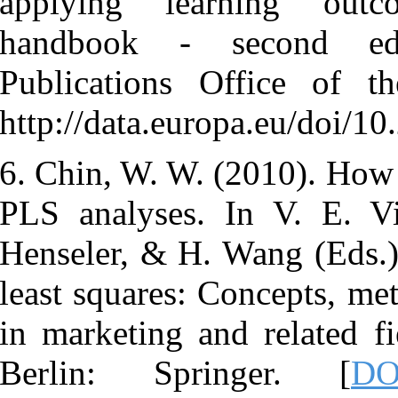
applying l
handbook -
Publication
http://data.e
6. Chin, W. W
PLS analyse
Henseler, & 
least squares
in marketing 
Berlin: Sp