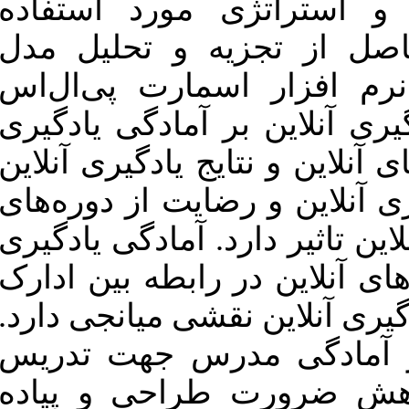
ورد استفاده
شکراله. تاثیر ادارک آنلاین
کارکنان بر نتایج یادگیری آنلاین
و تحلیل مدل
در دوره همه‌گیری کووید ۱۹:
نقش متغیرهای میانجی رضایت
از دوره‌های آنلاین و آمادگی
رت پی‌ال‌اس
یادگیری آنلاین کارکنان و متغیر
تعدیلگر آمادگی مدرس جهت
مادگی یادگیری
تدریس آنلاین. نشریه مديريت بر
آموزش سازمانها. ۱۴۰۲; ۱۲ (۴)
یادگیری آنلاین
:۷۱-۹۳
URL:
یت از دوره‌های
http://journalieaa.ir/article-۱-۶۱۰-
fa.html
 آمادگی یادگیری
ابطه بین ادارک
شی میانجی دارد
رس جهت تدریس
احی و پیاده