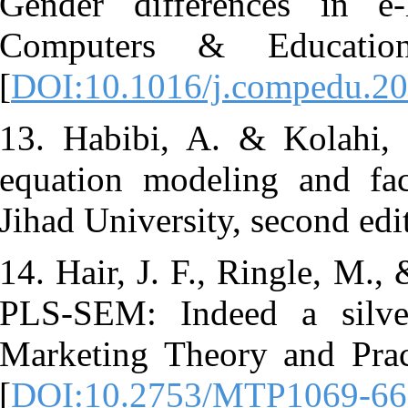
Gender diffe
Computers 
[
DOI:10.1016
13. Habibi, 
equation mod
Jihad Universi
14. Hair, J. 
PLS-SEM: In
Marketing Th
[
DOI:10.275