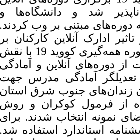
انشگاه‌ها و
Download citation:
BibTeX
|
RIS
|
EndNote
|
Medlars
|
ProCite
|
Reference
ی بر وب کردند
Manager
|
RefWorks
Send citation to:
ن کارکنان بر
Mendeley
Zotero
RefWorks
نتایج یادگیری آنلاین در دوره همه‌گیری کووید 19 با نقش
Saremi A, Ghahramani S. The
لاین و آمادگی
effect of employees' online
perceptions on the results of
online learning during the covid-
دگی مدرس جهت
19 pandemic: the role of
mediating variables of Course
وب شرق استان
satisfaction and readiness for
online learning and the
وکران و روش
moderating variable of teacher's
readiness for online teaching.
MEO 2023; 12 (4) : 3
اب شدند. برای
URL:
http://journalieaa.ir/article-
1-610-fa.html
رد استفاده شد
صارمی علیرضا، قهرمانی