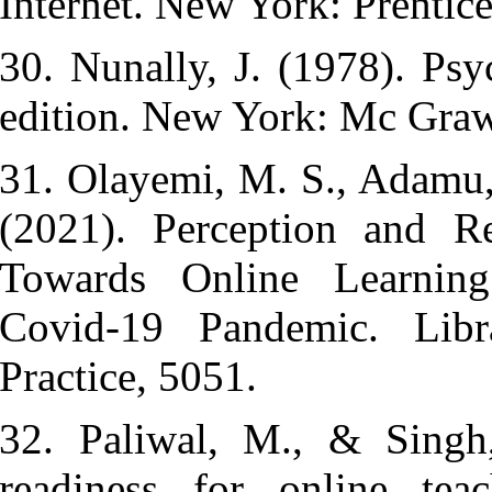
Internet. New
30. Nunally, 
edition. New
31. Olayemi,
(2021). Perc
Towards Onl
Covid-19 Pa
Practice, 505
32. Paliwal
readiness fo