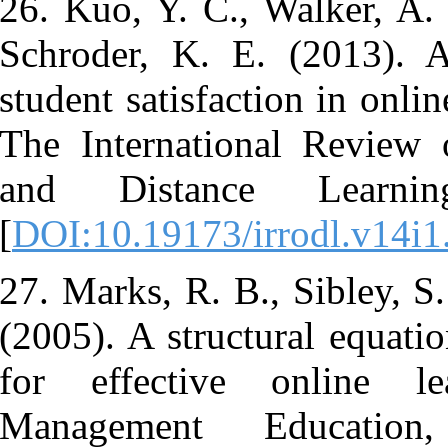
26. Kuo, Y. C
Schroder, K.
student satis
The Interna
and Dista
[
DOI:10.1917
27. Marks, R.
(2005). A str
for effecti
Management