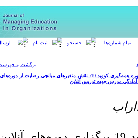
[ English ]
]
Archive
[
برگشت به فهرست نسخه ها
ایج یادگیری آنلاین در دوره همه‌گیری کووید 19: نقش متغیرهای میانجی رضایت از دوره‌های
‎ 10.61186/meo.12.4.71
د 19 برگزاری دوره‌های آنلاین