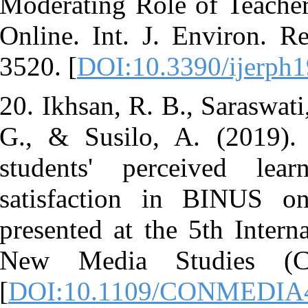
Moderating R
Online. Int. 
3520. [
DOI:1
20. Ikhsan, R
G., & Susil
students' p
satisfactio
presented at 
New Media
[
DOI:10.110