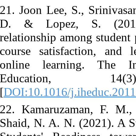
21. Joon Lee,
D. & Lope
relationship 
course satis
online lea
Educati
[
DOI:10.1016
22. Kamaruz
Shaid, N. A. 