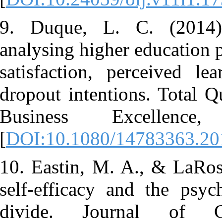
9. Duque, 
analysing hig
satisfaction
dropout inte
Business 
[
DOI:10.108
10. Eastin, M
self-efficac
divide. J