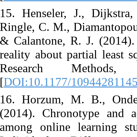
15. Henseler,
Ringle, C. M.
& Calantone,
reality about
Research
[
DOI:10.117
16. Horzum,
(2014). Chr
among onlin