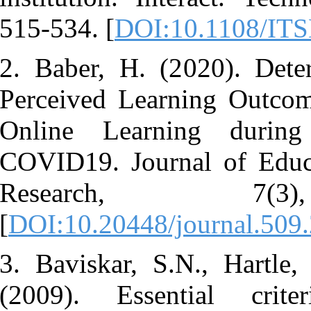
515-534. [
DO
2. Baber, H.
Perceived Le
Online Lea
COVID19. Jo
Resear
[
DOI:10.2044
3. Baviskar,
(2009). Ess