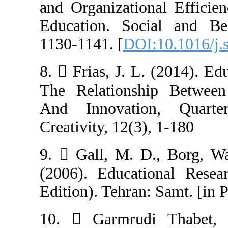
and Organizatio
Education. Soc
1130-1141. [
DOI
8.  Frias, J. L
The Relationsh
And Innovati
Creativity, 12(3)
9.  Gall, M. D
(2006). Educati
Edition). Tehran
10.  Garmrud