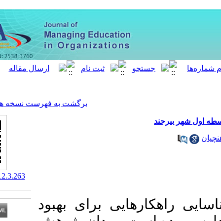
[ English ]
]
Archive
[
برگشت به فهرست نسخه ها
‎ 10.61186/meo.12.3.263
ایی برای بهبود