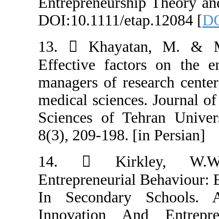
Entrepreneurshi
DOI:10.1111/eta
13.  Khayata
Effective facto
managers of rese
medical sciences
Sciences of Teh
8(3), 209-198. [i
14.  Kirkl
Entrepreneurial
In Secondary 
Innovation An