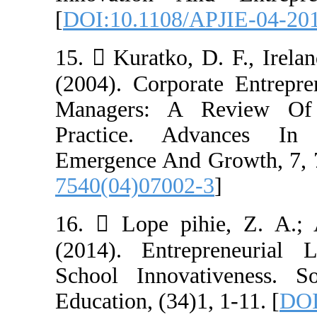
[
DOI:10.1108/A
15.  Kuratko, D
(2004). Corpor
Managers: A 
Practice. Adv
Emergence And G
7540(04)07002-
16.  Lope pihi
(2014). Entrep
School Innovat
Education, (34)1,