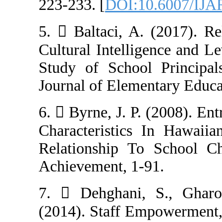
223-233. [
DOI:1
5.  Baltaci, A
Cultural Intelli
Study of School
Journal of Eleme
6.  Byrne, J. P
Characteristics
Relationship To
Achievement, 1-
7.  Dehghani
(2014). Staff E