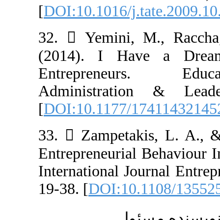
[
DOI:10.1016/j.t
32.  Yemini, 
(2014). I Hav
Entrepreneu
Administratio
[
DOI:10.1177/1
33.  Zampetaki
Entrepreneurial
International Jo
19-38. [
DOI:10.
ئول