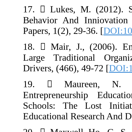
17.  Lukes, M.
Behavior And I
Papers, 1(2), 29-
18.  Mair, J.,
Large Traditio
Drivers, (466), 4
19.  Maure
Entrepreneurs
Schools: The L
Educational Res