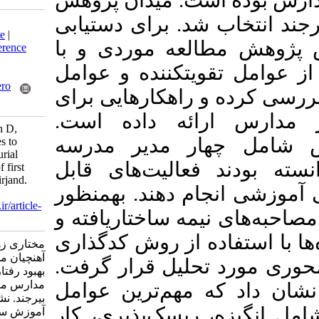
است. میدان پژوهش
د. برای دستیابی
Download citation:
BibTeX
|
RIS
|
EndNote
|
لعه موردی و با
Medlars
|
ProCite
|
Reference
Manager
|
RefWorks
یت­کننده و عوامل
Send citation to:
Mendeley
Zotero
و راهکارهایی برای
RefWorks
ارائه داده است
Mokhtari Z, Ghorooneh D,
ار مدیر مدرسه
Ahanchian M. Strategies to
improve the entrepreneurial
عالیت‌های قابل
behavior of principals of first
secondary schools in Birjand.
م دهند. به­منظور
MEO 2023; 12 (3) : 10
URL:
http://journalieaa.ir/article-
یمه ساختاریافته و
1-613-fa.html
ده از روش کدگذاری
مختاری زهرا، قرونه داود،
آهنچیان محمدرضا. راهکارهای
تحلیل قرار گرفت
بهبود رفتار کارآفرینانه مدیران
مدارس متوسطه اول شهر
 مهم‌ترین عوامل
بیرجند. نشریه مديريت بر
 ریسک‌پذیری، کار
آموزش سازمانها. ۱۴۰۲; ۱۲ (۳)