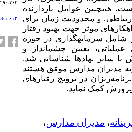
:۲۶۳-۲۹۰
عوامل بازدارنده
URL:
حدودیت زمان برای
http://journalieaa.ir/article-۱-۶۱۳-
fa.html
 جهت بهبود رفتار
ه­گذاری در حوزه
یین چشم­انداز و
ادها شناسایی شد
مدارس موفق هستند
در ترویج رفتارهای
نماید
،
ان مدارس