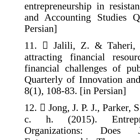
entrepreneurshi
and Accounting 
Persian]
11.  Jalili, Z
attracting fina
financial chall
Quarterly of In
8(1), 108-83. [in
12.  Jong, J. P.
c. h. (2015)
Organizatio