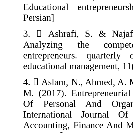
Educational en
Persian]
3.  Ashrafi, 
Analyzing th
entrepreneurs
educational mana
4.  Aslam, N., 
M. (2017). Entr
Of Personal An
International
Accounting, Fin