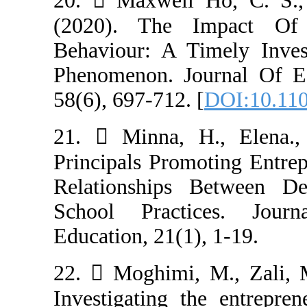
20.  Maxwell 
(2020). The I
Behaviour: A T
Phenomenon. Jou
58(6), 697-712. 
21.  Minna, H
Principals Prom
Relationships 
School Practi
Education, 21(1)
22.  Moghimi,
Investigating t