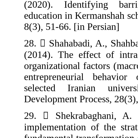
(2020). Identi
education in Ke
8(3), 51-66. [in 
28.  Shahabadi
(2014). The eff
organizational f
entrepreneuri
selected Iran
Development Proc
29.  Shekraba
implementation 