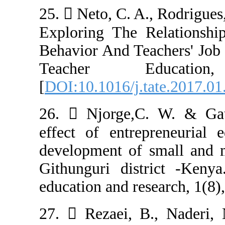
25.  Neto, C. A.
Exploring The R
Behavior And Te
Teacher E
[
DOI:10.1016/j.t
26.  Njorge,C
effect of entre
development of 
Githunguri dist
education and re
27.  Rezaei, B