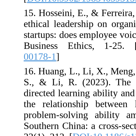
15. Hosseini, E.,
ethical leadersh
startups: does e
Business Ethi
00178-1
]
16. Huang, L., L
S., & Li, R. (2
directed learning
the relationsh
problem-solvin
Southern China: