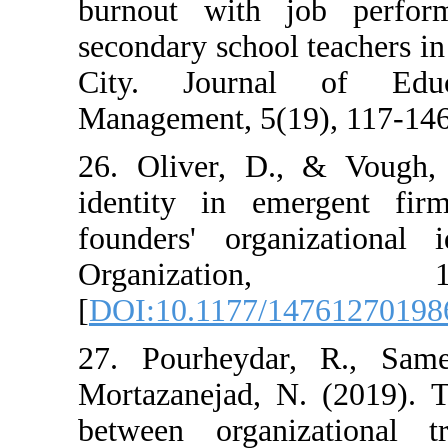
burnout with 
secondary school
City. Journa
Management, 5(1
26. Oliver, D.
identity in em
founders' organ
Organiza
[
DOI:10.1177/1
27. Pourheyda
Mortazanejad, N
between organiz