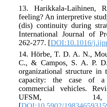
13. Harikkala
feeling? An inter
(dis) continuit
International J
262-277. [
DOI:1
14. Hörbe, T. D
C., & Campos, S
organizational s
capacity: the
commercial veh
UFSM, 
[
DOI:10.5902/1