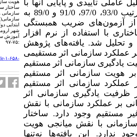
 و پایایی آن­ها با
هویت سازمانی در ارتباط با
ساختار سازمانی بر عملکرد
استفاده از آلفای کرونباخ به ترتیب 93/0، 97/0، 91/0 و 89/0 به
سازمانی و ظرفیت یادگیری
سازمانی(مورد مطالعه: معلمان
ای ضریب همبستگی
ابتدایی دولتی دخترانه ناحیه یک
اده از نرم افزار
شهر ارومیه). نشریه مديريت بر
آموزش سازمانها. ۱۴۰۳; ۱۳ (۱)
 یافته‌های پژوهش
:۷۵-۹۷
مانی اثر مستقیمی
URL:
http://journalieaa.ir/article-۱-۶۵۸-
ازمانی اثر مستقیم
fa.html
مانی اثر مستقیم
مانی اثر مستقیم
یری سازمانی اثر
د سازمانی با نقش
ود دارد. ساختار
نقش میانجی هویت
یافته‌ها نه‌تنها