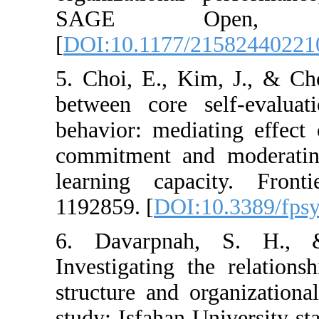
SAGE Op
[
DOI:10.1177/2
5. Choi, E., Ki
between core s
behavior: mediat
commitment and 
learning capac
1192859. [
DOI:1
6. Davarpnah
Investigating t
structure and or
study: Isfahan U