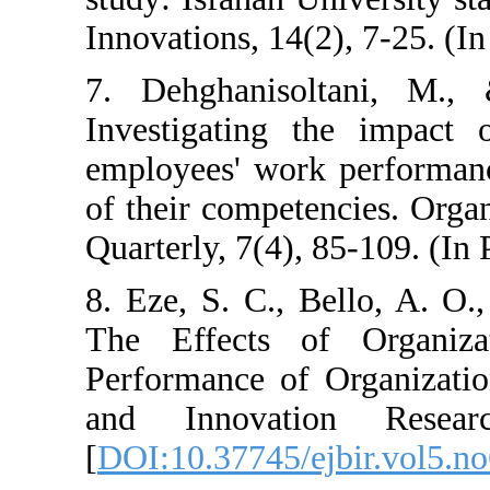
Innovations, 14(2
7. Dehghaniso
Investigating t
employees' work
of their compete
Quarterly, 7(4), 
8. Eze, S. C., 
The Effects o
Performance of 
and Innovati
[
DOI:10.37745/e