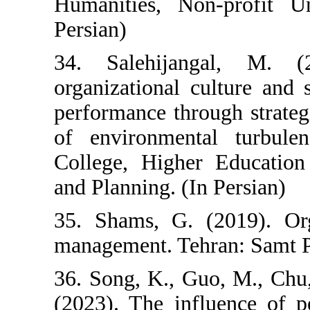
Humanities, No
Persian)
34. Salehija
organizational c
performance thro
of environment
College, Highe
and Planning. (I
35. Shams, G. 
management. Tehr
36. Song, K., G
(2023). The in