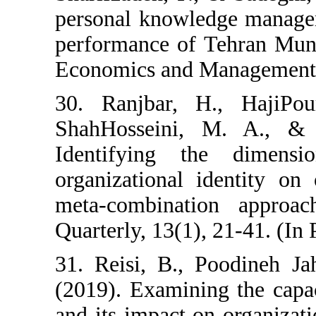
personal knowle
performance of 
Economics and M
30. Ranjbar, 
ShahHosseini,
Identifying 
organizational 
meta-combinat
Quarterly, 13(1),
31. Reisi, B., 
(2019). Examini
and its impact o