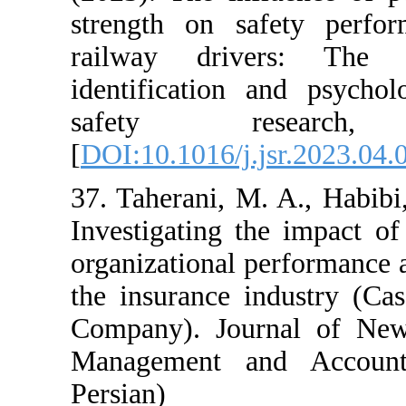
strength on sa
railway driv
identification 
safety r
[
DOI:10.1016/j.j
37. Taherani, M
Investigating th
organizational p
the insurance i
Company). Jour
Management an
Persian)