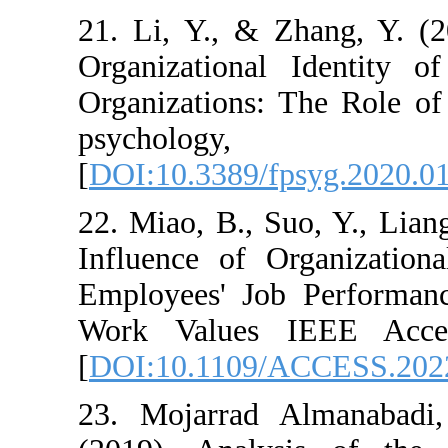
21. Li, Y., & Z
Organizational
Organizations: 
psycho
[
DOI:10.3389/fp
22. Miao, B., Su
Influence of O
Employees' Job
Work Values I
[
DOI:10.1109/
23. Mojarrad 