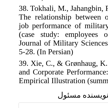
38. Tokhali, M.,
The relationshi
job performance
(case study: e
Journal of Milit
5-28. (In Persian
39. Xie, C., & G
and Corporate P
Empirical Illust
ئول