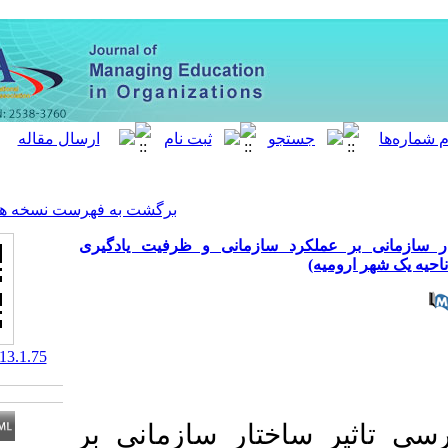
[ English ]
]
Archive
[
برگشت به فهرست نسخه ها
د سازمانی و ظرفیت یادگیری
‎ 10.61186/meo.13.1.75
ختار سازمانی بر