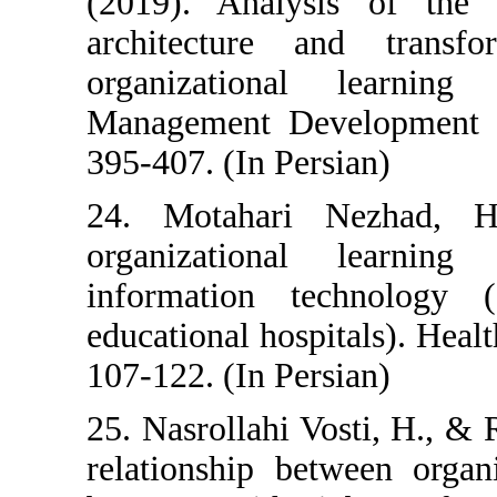
(2019). Analys
architecture a
organizationa
Management Dev
395-407. (In Per
24. Motahari
organizationa
information t
educational hosp
107-122. (In Per
25. Nasrollahi V
relationship be