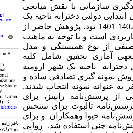
ی با نقش میانجی
Download citation:
 دخترانه ناحیه یک
BibTeX
|
RIS
|
EndNote
|
Medlars
|
ProCite
|
Reference
تحصیلی 1402-1401 بود. پژوهش حاضر از
Manager
|
RefWorks
Send citation to:
با توجه به ماهیت
Mendeley
Zotero
RefWorks
 همبستگی و مدل
bagherzadeh S, Mohajeran B.
تحقیق شامل کلیه
The Mediating Role of
Organizational Identity in
یه یک شهر ارومیه
Relation to Organizational
(500  تصادفی ساده و
Structure on Organizational
Performance and Organizational
فر به عنوانه نمونه انتخاب شدند
Learning Capacity ( Case Study:
Girls' Public Elementary
مه رابینز، برای
Theachers of District 1 of Urmia
City). MEO 2024; 13 (1) : 3
لبوت برای سنجش
URL:
http://journalieaa.ir/article-
1-658-fa.html
 وهمکاران و برای
باقر زاده محاسفی شیرین،
تفاده شد. روایی
مهاجران بهناز. نقش میانجی