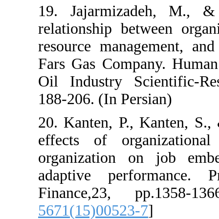
19. Jajarmiza
relationship be
resource manag
Fars Gas Comp
Oil Industry Sc
188-206. (In Per
20. Kanten, P.,
effects of org
organization o
adaptive perf
Finance,23, p
5671(15)00523-