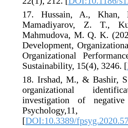
22(1), 212. [
DOI
17. Hussain, 
Mamadiyarov,
Mahmudova, M. 
Development, Or
Organizational
Sustainability, 1
18. Irshad, M.,
organizationa
investigation 
Psycho
[
DOI:10.3389/f