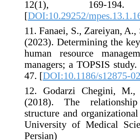
12(1), 1
[
DOI:10.29252/
11. Fanaei, S., Z
(2023). Determi
human resourc
managers; a TOP
47. [
DOI:10.118
12. Godarzi Ch
(2018). The re
structure and or
University of M
Persian)