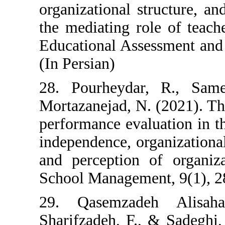
organizational s
the mediating r
Educational Ass
(In Persian)
28. Pourheyda
Mortazanejad, N.
performance eval
independence, or
and perception 
School Manageme
29. Qasemzad
Sharifzadeh, F.