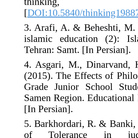
thinki
[
DOI:10.5840/t
3. Arafi, A. & B
islamic educat
Tehran: Samt. [I
4. Asgari, M.,
(2015). The Effe
Grade Junior S
Samen Region. E
[In Persian].
5. Barkhordari, 
of Toleranc