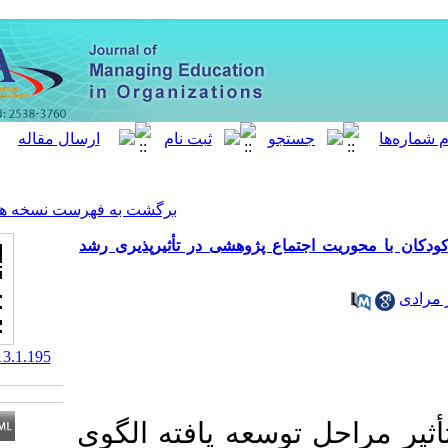
[ English ]
]
Archive
[
برگشت به فهرست نسخه ها
ع پژوهشی در تأثیرپذیری رشد
‎ 10.61186/meo.13.1.195
سعه ­یافته الگوی