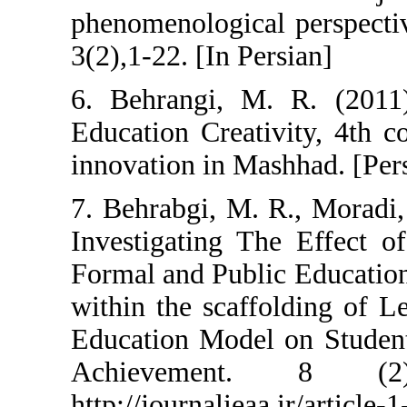
phenomenologica
3(2),1-22. [In Pe
6. Behrangi, 
Education Creati
innovation in Ma
7. Behrabgi, M.
Investigating T
Formal and Publ
within the scaf
Education Model
Achieveme
http://journaliea