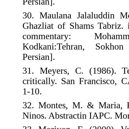
Persian].
30. Maulana Ja
Ghazliat of Sha
commentar
Kodkani:Tehr
Persian].
31. Meyers, C.
critically. San 
1-10.
32. Montes, M. 
Ninos. Abstracti