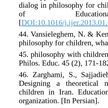
dialog in philos
of Educ
[
DOI:10.1016/j.i
44. Vansieleghe
philosophy for c
45. philosophy 
Philos. Educ. 45
46. Zarghami, S
Designing a th
children in Ira
organization. [In