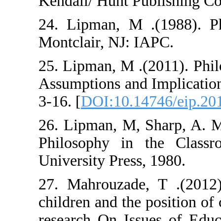
Kendall/ Hunt P
24. Lipman, M 
Montclair, NJ: 
25. Lipman, M .
Assumptions and 
3-16. [
DOI:10.14
26. Lipman, M, 
Philosophy in 
University Press
27. Mahrouzade
children and the 
research On Iss