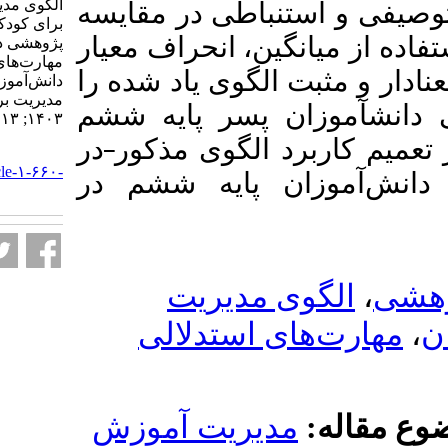
الگوی مدیریت آموزش فلسفه
تنباطی در مقایسه
برای کودکان با محوریت اجتماع
نگین
انحراف معیار
پژوهشی در تأثیرپذیری رشد
مهارت‌های استدلالی(تفکری)
 الگوی یاد شده را
دانش‌آموزان پایه ششم. نشریه
مديريت بر آموزش سازمانها.
ان پسر پایه ششم
۱۴۰۳; ۱۳ (۱) :۱۹۵-۲۱۷
در
­
د الگوی مذکور
URL:
http://journalieaa.ir/article-۱-۶۶۰-
ن پایه ششم در
fa.html
ی مدیریت
ی استدلالی
دیریت آموزش