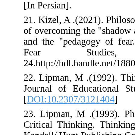
[In Persian].
21. Kizel, A .(2
of overcoming t
and the "pedago
Fear S
24.http://hdl.ha
22. Lipman, M .
Journal of Edu
[
DOI:10.2307/3
23. Lipman, M .
Critical Thinki