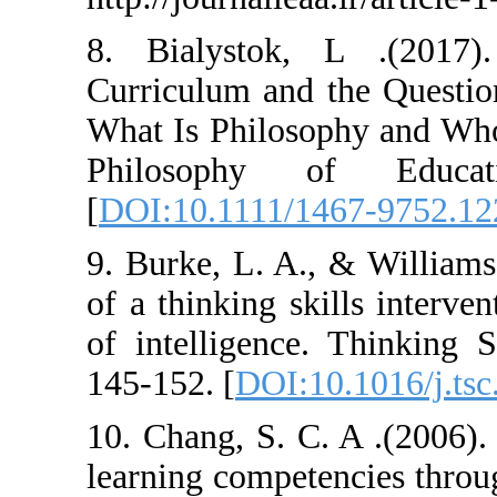
8. Bialystok,
Curriculum and 
What Is Philoso
Philosophy o
[
DOI:10.1111/1
9. Burke, L. A.
of a thinking sk
of intelligence.
145-152. [
DOI:1
10. Chang, S. C.
learning compete