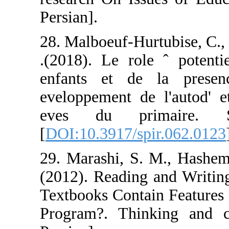
Persian].
28. Malboeuf-Hur
.(2018). Le rol
enfants et de
eveloppement de
eves du pri
[
DOI:10.3917/sp
29. Marashi, S.
(2012). Reading
Textbooks Conta
Program?. Thin