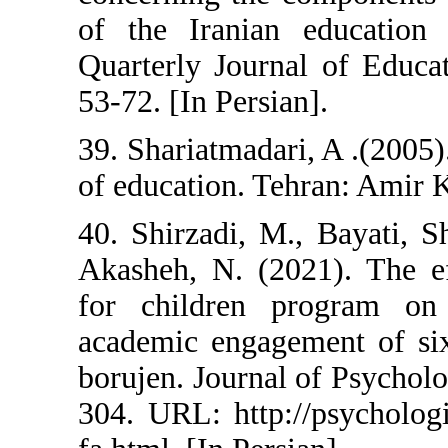
of the Iranian
Quarterly Journ
53-72. [In Persia
39. Shariatmadar
of education. Te
40. Shirzadi, M
Akasheh, N. (20
for children p
academic engage
borujen. Journal
304. URL: http:/