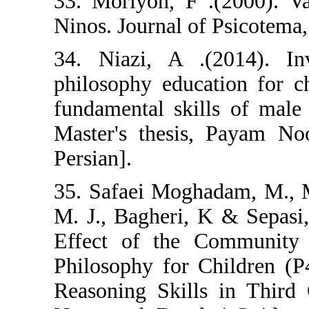
33. Moriyon, F 
Ninos. Journal o
34. Niazi, A .
philosophy educ
fundamental ski
Master's thesis
Persian].
35. Safaei Mogh
M. J., Bagheri,
Effect of the 
Philosophy for 
Reasoning Skill