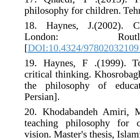
philosophy for ch
18. Haynes, J.
London:
[
DOI:10.4324/9
19. Haynes, F 
critical thinkin
the philosoph
Persian].
20. Khodabande
teaching philo
vision. Master's 