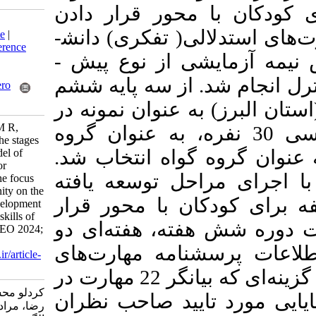
 محور قرار دادن
Download citation:
ی( تفکری) دانش­
BibTeX
|
RIS
|
EndNote
|
Medlars
|
ProCite
|
Reference
شی از نوع پیش
Manager
|
RefWorks
Send citation to:
. از سه پایه ششم
Mendeley
Zotero
RefWorks
ه عنوان نمونه‌ در
Kordloo M, Behrangi M R,
3 نفره، به عنوان گروه
moradi A. Combining the stages
نوان گروه گواه انتخاب شد
of the management model of
philosophy education for
حل توسعه ­یافته
children (PE4C) with the focus
of the research community on the
ان با محور قرار
effectiveness of the development
of reasoning (thinking) skills of
ته­، هفته‌ای دو
sixth-grade students. MEO 2024;
13 (1) : 9
نامه مهارت‌های
URL:
http://journalieaa.ir/article-
1-660-fa.html
که بیانگر 22 مهارت در
کردلو محسن، بهرنگی محمد
تایید صاحب نظران
رضا، مرادی امیر. ترکیب مراحل