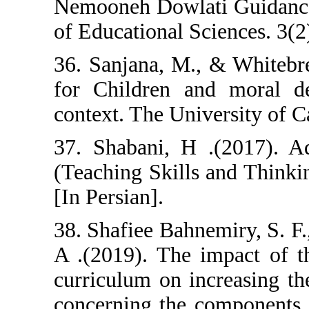
Nemooneh Dowlat
of Educational Sc
36. Sanjana, M.
for Children a
context. The Uni
37. Shabani, H
(Teaching Skills
[In Persian].
38. Shafiee Bahn
A .(2019). The 
curriculum on in
concerning the 