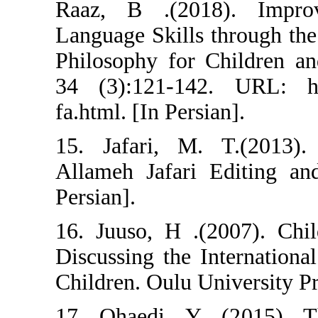
Raaz, B .(201
Language Skills
Philosophy for
34 (3):121-142.
fa.html. [In Pers
15. Jafari, M.
Allameh Jafari 
Persian].
16. Juuso, H .(
Discussing the 
Children. Oulu U
17. Qhaedi, Y 