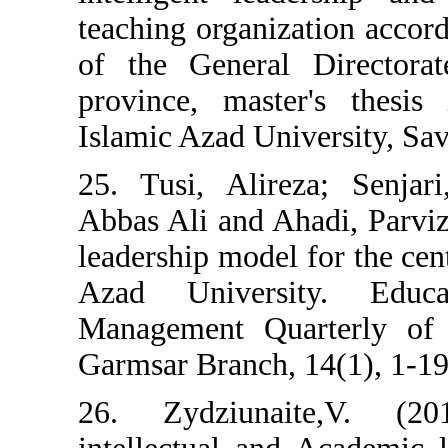
teaching organiz
of the Genera
province, maste
Islamic Azad Uni
25. Tusi, Alir
Abbas Ali and A
leadership model
Azad Univers
Management Qua
Garmsar Branch, 
26. Zydziuna