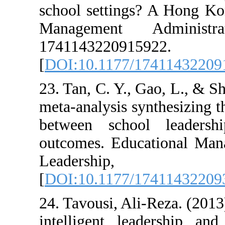
school settings
Management 
1741143220915
[
DOI:10.1177/1
23. Tan, C. Y., 
meta-analysis sy
between schoo
outcomes. Educ
Leadersh
[
DOI:10.1177/1
24. Tavousi, Ali
intelligent le