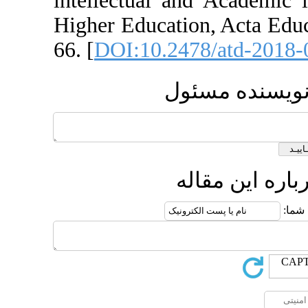
intellectual an
Higher Education
66. [
DOI:10.247
ئول
له