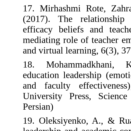
17. Mirhashmi 
(2017). The re
efficacy belief
mediating role o
and virtual learn
18. Mohammad
education leade
and faculty ef
University Pre
Persian)
19. Oleksiyenko