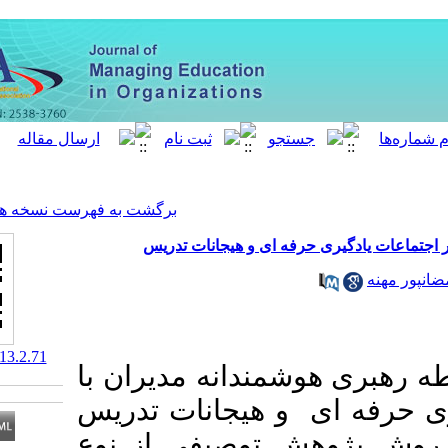
[ English ]
]
Archive
[
برگشت به فهرست نسخه ها
ه ای و هیجانات تدریس
‎ 10.61186/meo.13.2.71
ندانه مدیران با
و هیجانات تدریس
 توصیفی از نوع