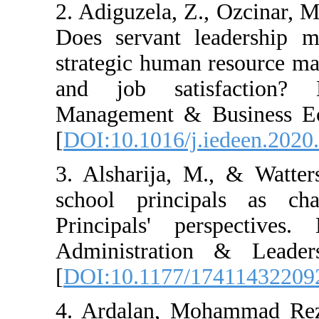
2. Adiguzela, Z.
Does servant l
strategic human
and job sati
Management & B
[
DOI:10.1016/j.
3. Alsharija, M
school princi
Principals' pe
Administratio
[
DOI:10.1177/1
4. Ardalan, Mo