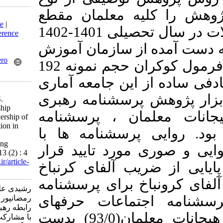
یه معلمان مقطع
Download citation:
BibTeX
|
RIS
|
EndNote
|
ابتدایی شهر فیض آباد و مه ولات در سال تحصیلی 1401-1402
Medlars
|
ProCite
|
Reference
Manager
|
RefWorks
از سازمان آموزش
Send citation to:
Mendeley
Zotero
و پرورش400 نفر). بر اساس فرمول کوکران حجم نمونه 192
RefWorks
این جامعه آماری
Rashidi A, bahrami F,
 پرسشنامه رهبری
Ramzanpour Mahneh S.
Examining the relationship
ﺎن ، پرسشنامه
between intelligent leadership of
managers and participation in
 پرسشنامه ها با
professional learning
communities and teaching
مورد تایید قرار
emotions. MEO 2024; 13 (2) : 4
URL:
http://journalieaa.ir/article-
یب آلفای کرنباخ
1-663-fa.html
خ برای پرسشنامه
رشیدی علی، بهرامی فاطمه،
رسشنامه اجتماعات حرفه­ای
رمضانپور مهنه سمیه. بررسی
رابطه رهبری هوشمندانه مدیران
یادگیری(79/0) و پرسشنامه ﻫﯿﺠﺎﻧﺎت ﻣﻌﻠﻤﺎن(93/0) بدست
با مشارکت در اجتماعات