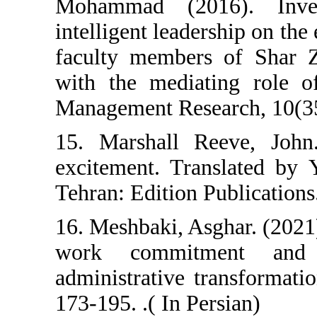
Mohammad (201
intelligent lead
faculty members
with the mediat
Management Resea
15. Marshall R
excitement. Tr
Tehran: Edition P
16. Meshbaki, As
work commitm
administrative t
173-195. .( In Pe