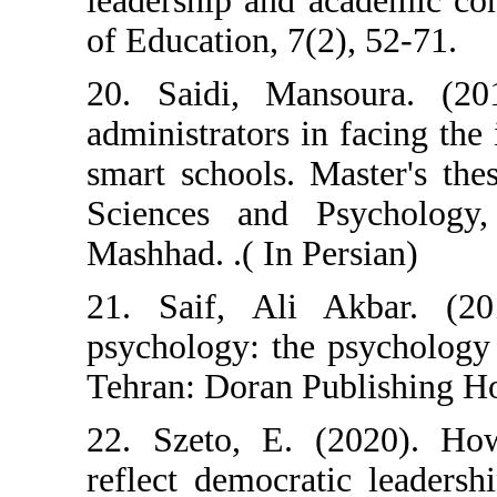
leadership and 
of Education, 7(
20. Saidi, Man
administrators i
smart schools. M
Sciences and P
Mashhad. .( In P
21. Saif, Ali 
psychology: the
Tehran: Doran Pu
22. Szeto, E. (
reflect democrat