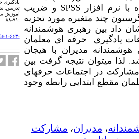
یادگیری حرفه ای و هیجانات
و ضریب
SPSS
ار
تدریس. نشریه مديريت بر
آموزش سازمانها. ۱۴۰۳; ۱۳ (۲)
تغیره مورد تجزیه
:۷۱-۸۸
رهبری هوشمندانه
URL:
http://journalieaa.ir/article-۱-۶۶۳-
 حرفه ای
معلمان
fa.html
مدیران با
هیجان
ان نتیجه گرفت بین
جتماعات حرفه­ای
تدایی رابطه وجود
مشارکت
،
ران