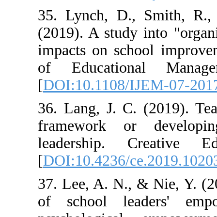
35. Lynch, D., 
(2019). A study 
impacts on scho
of Education
[
DOI:10.1108/I
36. Lang, J. C.
framework or d
leadership. C
[
DOI:10.4236/c
37. Lee, A. N., 
of school lea