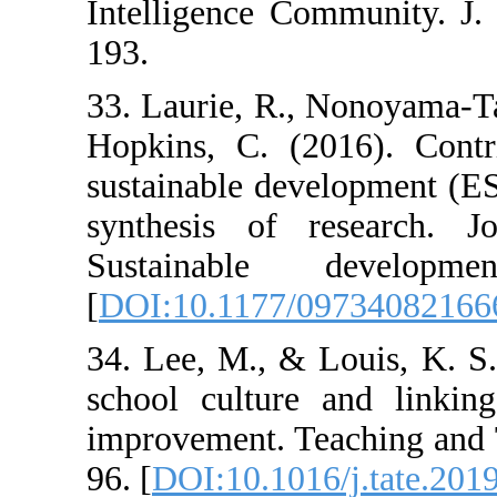
Intelligence Co
193.
33. Laurie, R.,
Hopkins, C. (20
sustainable dev
synthesis of r
Sustainable 
[
DOI:10.1177/0
34. Lee, M., & 
school culture 
improvement. Te
96. [
DOI:10.1016