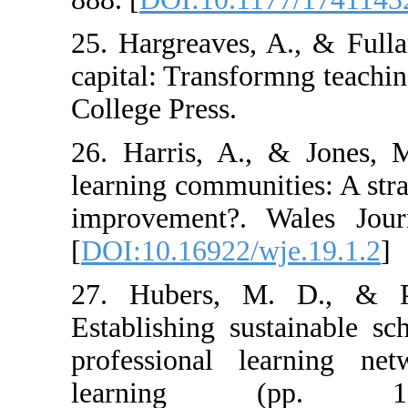
25. Hargreaves,
capital: Transfo
College Press.
26. Harris, A.,
learning communi
improvement?. 
[
DOI:10.16922/w
27. Hubers, M
Establishing su
professional l
learning (