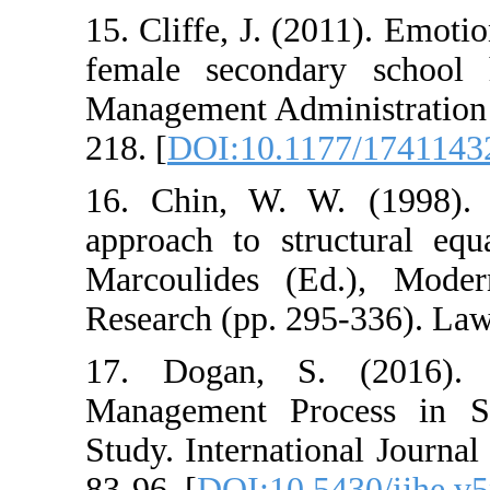
15. Cliffe, J. (2
female seconda
Management Admi
218. [
DOI:10.11
16. Chin, W. W
approach to str
Marcoulides (
Research (pp. 2
17. Dogan, S
Management Pr
Study. Internati
83-96. [
DOI:10.