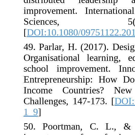
improvement. I
Scienc
[
DOI:10.1080/0
49. Parlar, H. (
Organisational 
school improv
Entrepreneurs
Income Count
Challenges, 147
1_9
]
50. Poortman,