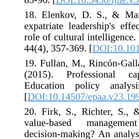
18. Elenkov, D
expatriate lead
role of cultural 
44(4), 357-369. 
19. Fullan, M.,
(2015). Profes
Education pol
[
DOI:10.14507/
20. Firk, S., R
value-based m
decision-making?