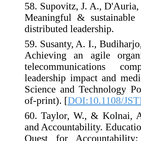
58. Supovitz, J. 
Meaningful & s
distributed leade
59. Susanty, A. 
Achieving an a
telecommunica
leadership impa
Science and Te
of-print). [
DOI:1
60. Taylor, W.,
and Accountabili
Quest for Acco