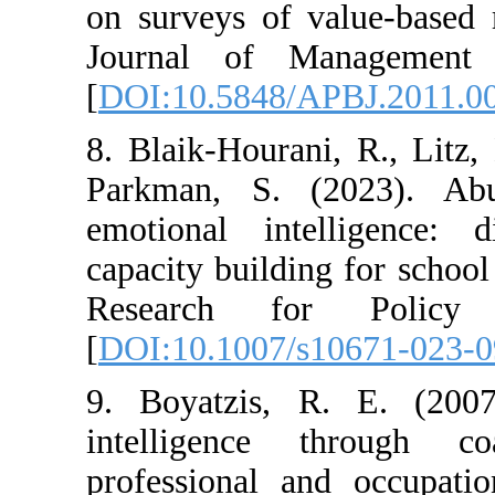
on surveys of v
Journal of Ma
[
DOI:10.5848/A
8. Blaik-Houran
Parkman, S. (
emotional inte
capacity buildi
Research fo
[
DOI:10.1007/s
9. Boyatzis, R
intelligence 
professional an