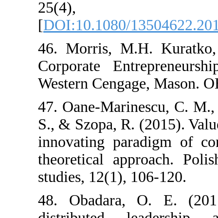
25(4
[
DOI:10.1080/1
46. Morris, M.H
Corporate Entr
Western Cengag
47. Oane-Marine
S., & Szopa, R.
innovating par
theoretical app
studies, 12(1), 
48. Obadara, O
distributed l