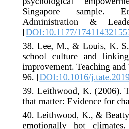
psychologica
Singapore sa
Administratio
[
DOI:10.1177/1
38. Lee, M., & 
school culture 
improvement. Te
96. [
DOI:10.1016
39. Leithwood, 
that matter: Evi
40. Leithwood, K
emotionally hot