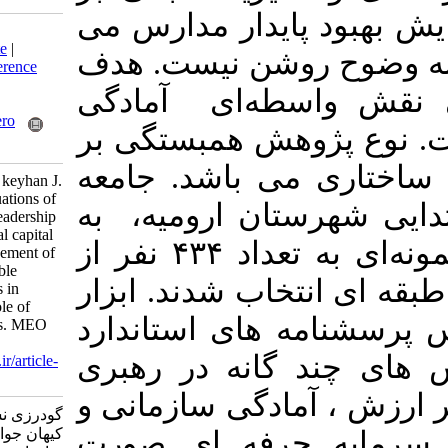
یدار مدارس می
Download citation:
BibTeX
|
RIS
|
EndNote
|
روشن نیست. هدف
Medlars
|
ProCite
|
Reference
Manager
|
RefWorks
طه‌ای آمادگی
Send citation to:
Mendeley
Zotero
هش همبستگی بر
RefWorks
ی باشد. جامعه
Goodarzi N, sameri M, keyhan J.
Modeling structural equations of
تان ارومیه
به
relationships between leadership
intelligence, professional capital
تعداد 500 نفرمی باشند. نمونه‌ای به تعداد ۴۳۴ نفر از
and value-based management of
managers with sustainable
اب شدند. ابزار
improvement of schools in
Urmia: the mediating role of
 های استاندارد
organizational readiness. MEO
2024; 13 (4) : 1
گانه در رهبری
URL:
http://journalieaa.ir/article-
1-695-fa.html
ادگی سازمانی و
گودرزی نسرین، سامری مریم،
کیهان جواد. مدل یابی معادلات
رفه ای صورت