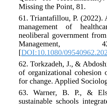
Missing the Poin
61. Triantafillo
management of
neoliberal gove
Manageme
[
DOI:10.1080/0
62. Torkzadeh, J
of organizationa
for change. Appl
63. Warner, B
sustainable scho