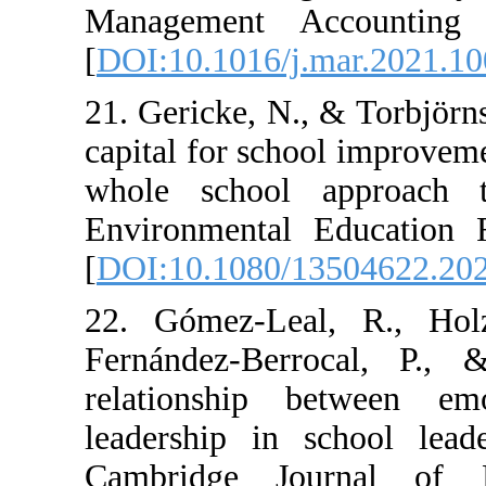
Management A
[
DOI:10.1016/j.
21. Gericke, N.,
capital for sch
whole school 
Environmental 
[
DOI:10.1080/1
22. Gómez-Leal
Fernández-Berr
relationship b
leadership in s
Cambridge Jou