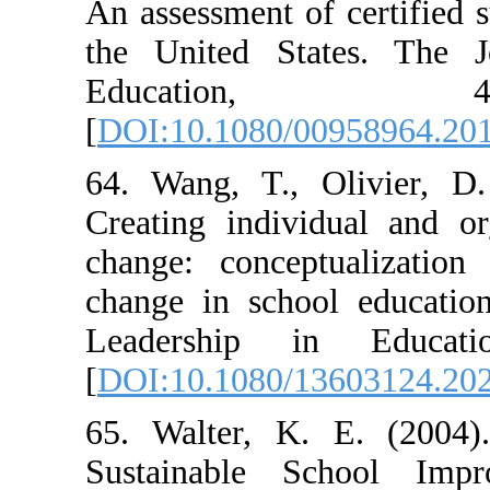
An assessment of
the United Sta
Educat
[
DOI:10.1080/0
64. Wang, T., 
Creating indivi
change: concep
change in schoo
Leadership i
[
DOI:10.1080/1
65. Walter, K
Sustainable S