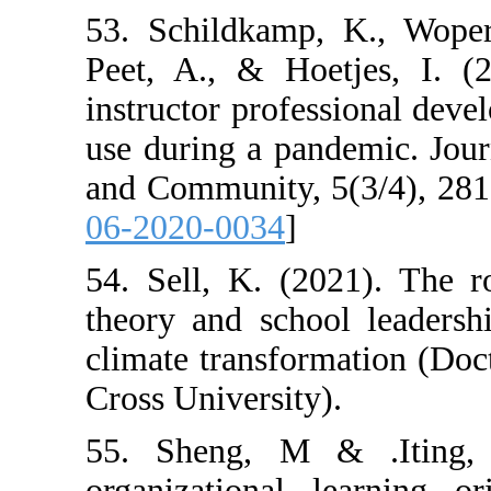
53. Schildkamp,
Peet, A., & Hoe
instructor profe
use during a pan
and Community, 
06-2020-0034
]
54. Sell, K. (2
theory and scho
climate transfor
Cross University
55. Sheng, M 
organizational 