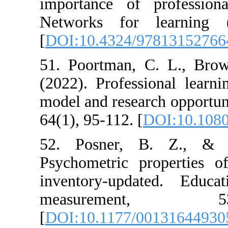
importance of 
Networks for 
[
DOI:10.4324/9
51. Poortman, 
(2022). Profess
model and resear
64(1), 95-112. [
52. Posner, 
Psychometric pr
inventory-upda
measurem
[
DOI:10.1177/0