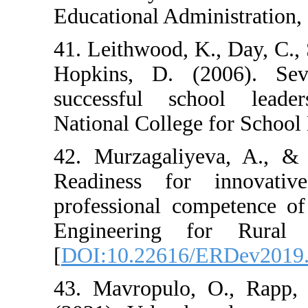
Educational Admi
41. Leithwood, K
Hopkins, D. (
successful sc
National College
42. Murzagaliy
Readiness for
professional co
Engineering 
[
DOI:10.22616/
43. Mavropulo,