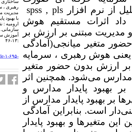
ساختاری روابط بین هوش
رهبری ، سرمایه حرفه ای و
spss , pls
افزار
مدیریت مبتنی بر ارزش مدیران
با بهبود پایدار مدارس شهرستان
ت مستقیم هوش
ارومیه : نقش میانجی آمادگی
سازمانی. نشریه مديريت بر
تنی بر ارزش بر
آموزش سازمانها. ۱۴۰۳; ۱۳ (۴)
:۱۳-۴۶
 میانجی(آمادگی
URL:
رهبری ، سرمایه
http://journalieaa.ir/article-۱-۶۹۵-
fa.html
ون حضور متغیر
ود. همچنین اثر
ایدار مدارس و
پایدار مدارس از
نابراین آمادگی
 و بهبود پایدار