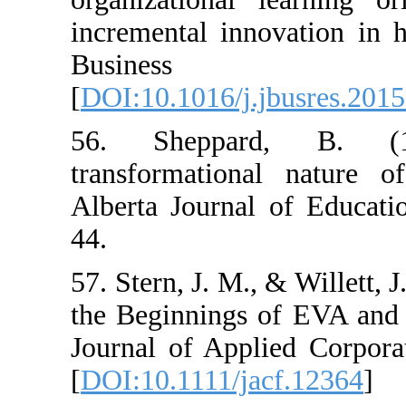
incremental inn
Busin
[
DOI:10.1016/j.
56. Sheppar
transformationa
Alberta Journal
44.
57. Stern, J. M.,
the Beginnings
Journal of Appl
[
DOI:10.1111/ja