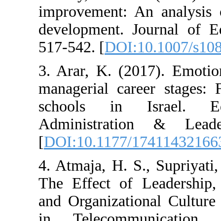
improvement: An
development. Jo
517-542. [
DOI:1
3. Arar, K. (20
managerial care
schools in I
Administratio
[
DOI:10.1177/1
4. Atmaja, H. S.
The Effect of 
and Organizatio
in Telecomm