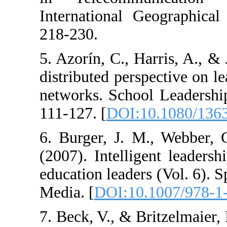
International G
218-230.
5. Azorín, C., H
distributed pers
networks. Schoo
111-127. [
DOI:1
6. Burger, J. M
(2007). Intellig
education leader
Media. [
DOI:10.
7. Beck, V., & Br