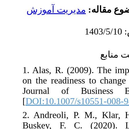
دیریت آموزش
1. Alas, R. (20
on the readines
Journal of B
[
DOI:10.1007/s
2. Andreoli, P.
Buskey, F. C.