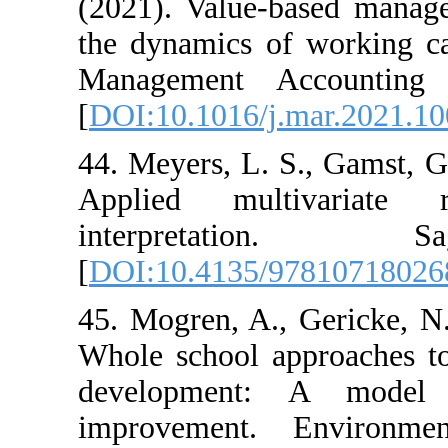
(2021). Value-b
the dynamics of
Management A
[
DOI:10.1016/j.
44. Meyers, L. S
Applied mult
interpreta
[
DOI:10.4135/9
45. Mogren, A.,
Whole school ap
development:
improvement. 