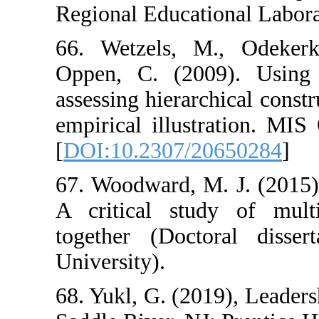
Regional Educat
66. Wetzels, 
Oppen, C. (20
assessing hierar
empirical illust
[
DOI:10.2307/2
67. Woodward, M
A critical stu
together (Docto
University).
68. Yukl, G. (20