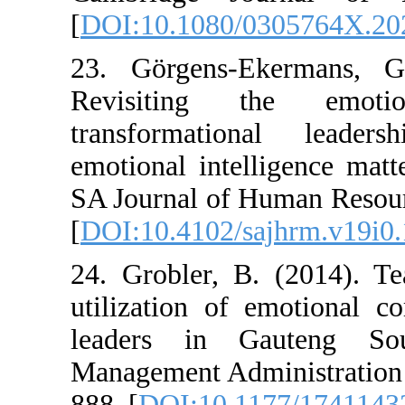
[
DOI:10.1080/0
23. Görgens-E
Revisiting t
transformatio
emotional intell
SA Journal of H
[
DOI:10.4102/sa
24. Grobler, B.
utilization of 
leaders in Ga
Management Admi
888. [
DOI:10.11