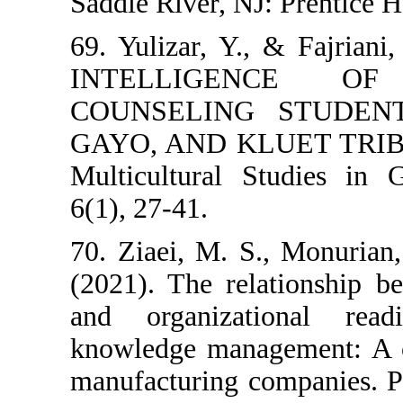
Saddle River, NJ
69. Yulizar, Y.
INTELLIG
COUNSELING
GAYO, AND KL
Multicultural 
6(1), 27-41.
70. Ziaei, M. S
(2021). The rel
and organizat
knowledge manag
manufacturing c