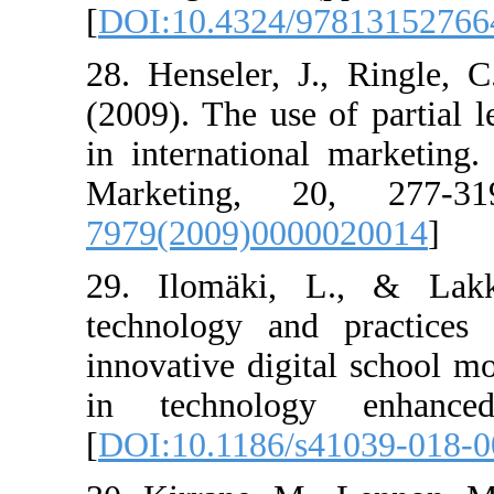
[
DOI:10.4324/9
28. Henseler, J
(2009). The use 
in internationa
Marketing, 2
7979(2009)000
29. Ilomäki, 
technology and
innovative digit
in technolog
[
DOI:10.1186/s