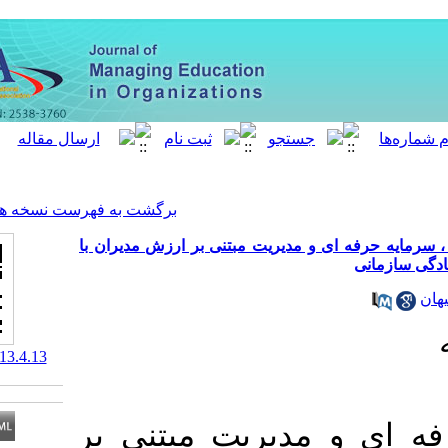
[ English ]
]
Archive
[
برگشت به فهرست نسخه ها
یریت مبتنی بر ارزش مدیران با
‎ 10.61186/meo.13.4.13
ریت مبتنی بر