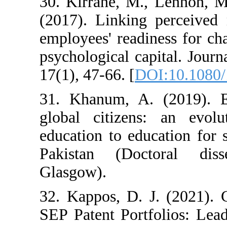
30. Kirrane, M.
(2017). Linkin
employees' readi
psychological c
17(1), 47-66. [
D
31. Khanum, A.
global citizen
education to ed
Pakistan (Doc
Glasgow).
32. Kappos, D. 
SEP Patent Portf