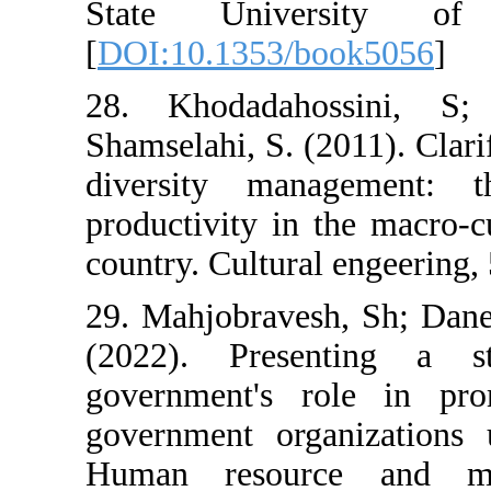
State Univ
[
DOI:10.1353/b
28. Khodadah
Shamselahi, S. (
diversity man
productivity in
country. Cultural
29. Mahjobraves
(2022). Pres
government's r
government orga
Human resour