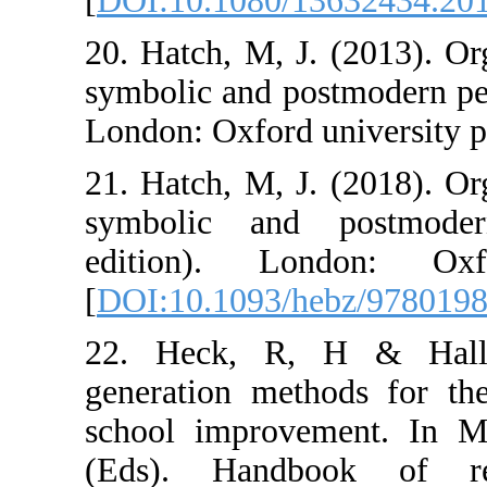
[
DOI:10.1080/1
20. Hatch, M, J
symbolic and pos
London: Oxford u
21. Hatch, M, J
symbolic and 
edition). Lo
[
DOI:10.1093/h
22. Heck, R, 
generation meth
school improve
(Eds). Handb