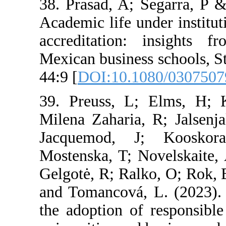
38. Prasad, A; 
Academic life u
accreditation:
Mexican business
44:9 [
DOI:10.10
39. Preuss, L;
Milena Zaharia,
Jacquemod, J
Mostenska, T; No
Gelgotė, R; Ral
and Tomancová, 
the adoption of