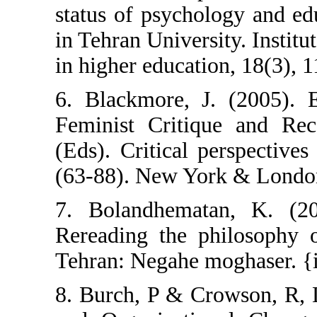
status of psych
in Tehran Univers
in higher educati
6. Blackmore, J
Feminist Critiq
(Eds). Critical 
(63-88). New Yo
7. Bolandhemat
Rereading the p
Tehran: Negahe 
8. Burch, P & C