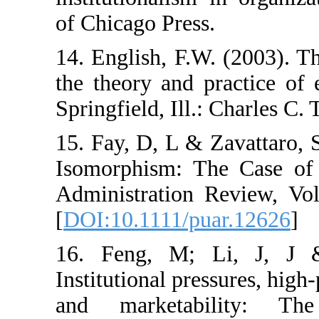
of Chicago Press
14. English, F.
the theory and p
Springfield, Ill.
15. Fay, D, L &
Isomorphism: T
Administration 
[
DOI:10.1111/pu
16. Feng, M; 
Institutional pr
and marketab