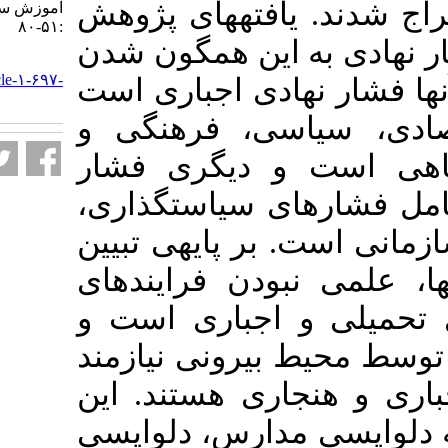
فته­های پژوهش
آموزش سازمانها. ۱۴۰۳; ۱۳ (۳)
:۵۱-۸۰
 این همگون شدن
URL:
http://journalieaa.ir/article-۱-۶۹۷-
هادی اجباری است
fa.html
سی، فرهنگی و
و دیگری فشار
ی سیاست­گذاری
ر پایه­ی تبیین
نبودن فرایندهای
 اجباری است و
بیرونی نیازمند
اری هستند. این
مدارس، دلواپسیِ