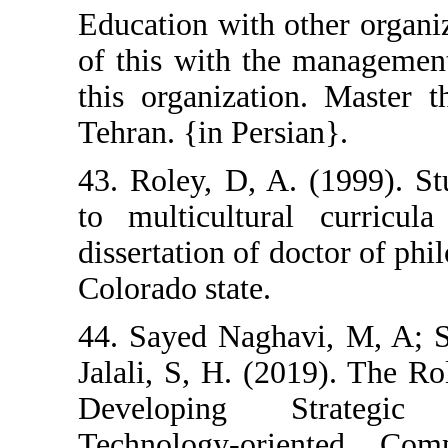
Education with o
of this with th
this organizati
Tehran. {in Pers
43. Roley, D, A
to multicultur
dissertation of d
Colorado state.
44. Sayed Nagh
Jalali, S, H. (2
Developing S
Technology-ori