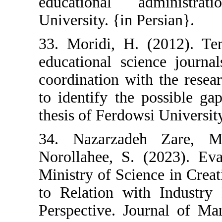
educational 
University. {in P
33. Moridi, H. 
educational sci
coordination wi
to identify the
thesis of Ferdow
34. Nazarzad
Norollahee, S. 
Ministry of Sci
to Relation wit
Perspective. Jo