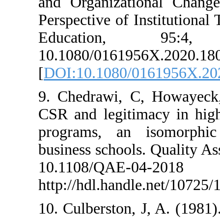
and Organizati
Perspective of I
Education
10.1080/016195
[
DOI:10.1080/0
9. Chedrawi, C
CSR and legitim
programs, an 
business schools
10.1108
http://hdl.handl
10. Culberston, 