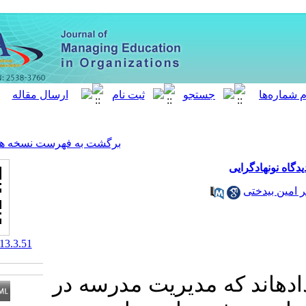
[ English ]
]
Archive
[
برگشت به فهرست نسخه ها
‎ 10.61186/meo.13.3.51
دیریت مدرسه در