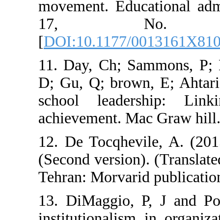
movement. Educa
17, N
[
DOI:10.1177/0
11. Day, Ch; S
D; Gu, Q; brown
school leader
achievement. Mac
12. De Tocqhevi
(Second version
Tehran: Morvarid
13. DiMaggio, 
institutionalism