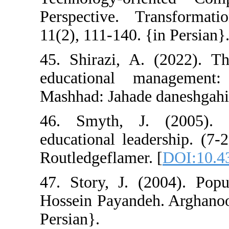
Perspective. T
11(2), 111-140. 
45. Shirazi, A.
educational m
Mashhad: Jahade 
46. Smyth, J.
educational lea
Routledgeflamer.
47. Story, J. (
Hossein Payande
Persian}.