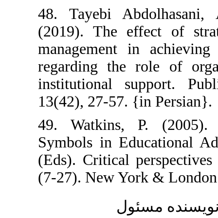
48. Tayebi Ab
(2019). The eff
management in 
regarding the r
institutional s
13(42), 27-57. {
49. Watkins, 
Symbols in Educ
(Eds). Critical 
(7-27). New Yor
ئول