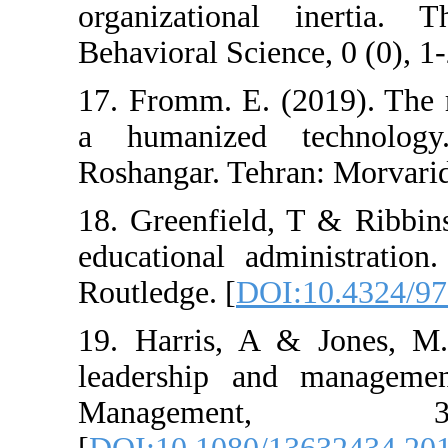
organizationa
Behavioral Scien
17. Fromm. E. (
a humanized 
Roshangar. Tehra
18. Greenfield,
educational ad
Routledge. [
DOI
19. Harris, A 
leadership an
Managem