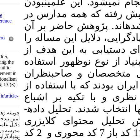
 این علمی­نبودن
Download citation:
ه همه مدارس در
BibTeX
|
RIS
|
EndNote
|
Medlars
|
ProCite
|
Reference
وهش حاضر بر آن
Manager
|
RefWorks
Send citation to:
ایل این مساله را
Mendeley
Zotero
RefWorks
به این هدف از
chobineh Z, mohammadi S,
 نوظهور استفاده
aminbidokhti A. Exploring the
reasons for the non-scientific
و صاحب­نظران
nature of school management in
Iran from a new-institutionalism
ه با استفاده از
perspective. MEO 2024; 13 (3) :
2
تکیه بر اشباع
URL:
http://journalieaa.ir/article-
1-697-fa.html
تخاب شدند. تحلیل داده­
چوبینه زهرا، محمدی شیرکوه،
توای کلایزری
امین بیدختی علی اکبر. واکاوی
دلایل علمی نبودن مدیریت
استفاده شد. در مجموع، 112 کد باز 7 کد محوری و 2 کد
مدرسه در ایران از دیدگاه
نونهادگرایی. نشریه مديريت بر