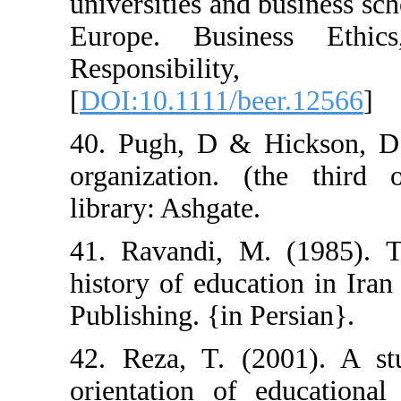
universities and
Europe. Busi
Responsi
[
DOI:10.1111/be
40. Pugh, D & H
organization. (
library: Ashgate.
41. Ravandi, M
history of educ
Publishing. {in 
42. Reza, T. (
orientation of 