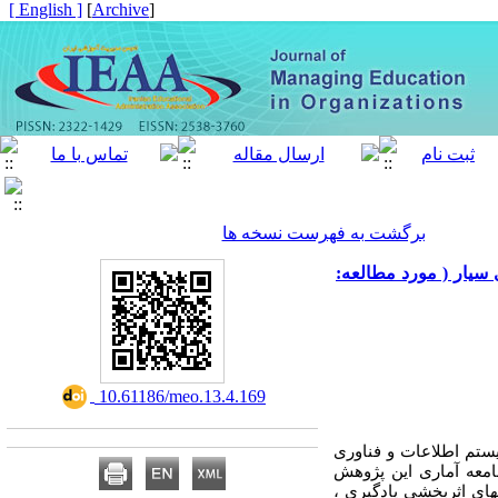
[ English ]
]
Archive
[
برگشت به فهرست نسخه ها
 سیار ( مورد مطالعه
‎ 10.61186/meo.13.4.169
ستم اطلاعات و فناوری
معه آماری این پژوهش
1 نفر انتخاب شدند و به پرسشنامه­های اثربخشی یادگیری