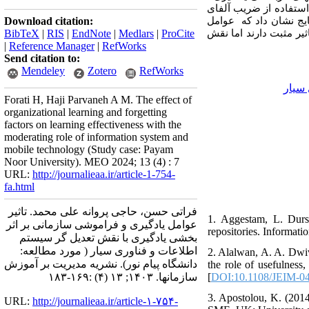
استفاده از ضریب آلفای
Download citation:
ایج نشان داد که عوامل
BibTeX
|
RIS
|
EndNote
|
Medlars
|
ProCite
یر مثبت دارند اما نقش
|
Reference Manager
|
RefWorks
Send citation to:
Mendeley
Zotero
RefWorks
سیار
Forati H, Haji Parvaneh A M. The effect of
organizational learning and forgetting
factors on learning effectiveness with the
moderating role of information system and
mobile technology (Study case: Payam
Noor University). MEO 2024; 13 (4) : 7
URL:
http://journalieaa.ir/article-1-754-
fa.html
فراتی حسن، حاجی پروانه علی محمد. تاثیر
1. Aggestam, L. Durst
عوامل یادگیری و فراموشی سازمانی بر اثر
repositories. Informati
بخشی یادگیری با نقش تعدیل گر سیستم
اطلاعات و فناوری سیار ( مورد مطالعه:
2. Alalwan, A. A. Dwi
دانشگاه پیام نور). نشریه مديريت بر آموزش
the role of usefulness
سازمانها. ۱۴۰۳; ۱۳ (۴) :۱۶۹-۱۸۳
[
DOI:10.1108/JEIM-0
3. Apostolou, K. (2014)
URL:
http://journalieaa.ir/article-۱-۷۵۴-