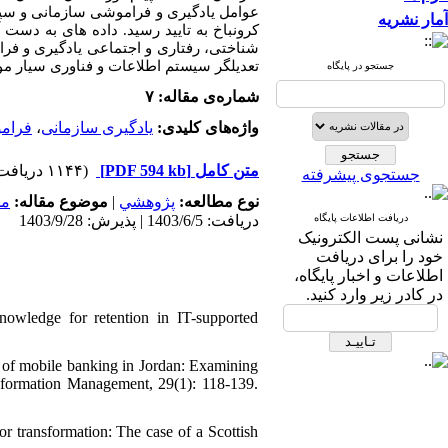
عوامل یادگیری و فراموشی سازمانی و سیستم
آمار نشریه
کرونباخ به تایید رسید. داده های به دست 
شناختی، رفتاری و اجتماعی یادگیری و فرا
تعدیلگر سیستم اطلاعات و فناوری سیار مو.
جستجو در پایگاه
شماره‌ی مقاله: ۷
فرام
،
یادگیری سازمانی
واژه‌های کلیدی:
(۱۱۴۴ دریافت)
[PDF 594 kb]
متن کامل
جستجوی پیشرفته
مد
موضوع مقاله:
|
پژوهشي
نوع مطالعه:
دریافت اطلاعات پایگاه
دریافت: 1403/6/5 | پذیرش: 1403/9/28
نشانی پست الکترونیک
خود را برای دریافت
اطلاعات و اخبار پایگاه،
در کادر زیر وارد کنید.
nowledge for retention in IT-supported
 of mobile banking in Jordan: Examining
e Information Management, 29(1): 118-139.
or transformation: The case of a Scottish