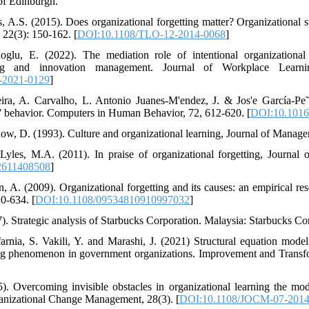
f Edinburgh.
 A.S. (2015). Does organizational forgetting matter? Organizational s
 22(3): 150-162. [
DOI:10.1108/TLO-12-2014-0068
]
u, E. (2022). The mediation role of intentional organizational f
ning and innovation management. Journal of Workplace Learn
-2021-0129
]
eira, A. Carvalho, L. Antonio Juanes-M'endez, J. & Jos'e García-Pe
s' behavior. Computers in Human Behavior, 72, 612-620. [
DOI:10.1016/
w, D. (1993). Culture and organizational learning, Journal of Manage
Lyles, M.A. (2011). In praise of organizational forgetting, Journal
2611408508
]
, A. (2009). Organizational forgetting and its causes: an empirical re
0-634. [
DOI:10.1108/09534810910997032
]
). Strategic analysis of Starbucks Corporation. Malaysia: Starbucks Co
arnia, S. Vakili, Y. and Marashi, J. (2021) Structural equation modeli
ing phenomenon in government organizations. Improvement and Transfo
. Overcoming invisible obstacles in organizational learning the mod
anizational Change Management, 28(3). [
DOI:10.1108/JOCM-07-2014