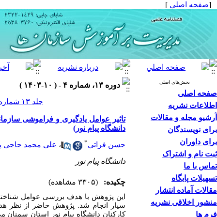
]
صفحه اصلی
[
بخش‌های اصلی
دوره ۱۳، شماره ۴ - ( ۱۰-۱۴۰۳ )
صفحه اصلی
جلد ۱۳ شماره ۴ صفحات ۱۸۳-۱۶۹
اطلاعات نشریه
آرشیو مجله و مقالات
تاثیر عوامل یادگیری و فراموشی سازما:
دانشگاه پیام نور)
برای نویسندگان
برای داوران
*
علی محمد حاجی پر
،
حسن فراتی
ثبت نام و اشتراک
دانشگاه پیام نور
تماس با ما
تسهیلات پایگاه
چکیده:
(۳۳۰۵ مشاهده)
مقالات آماده انتشار
این پژوهش با هدف بررسی عوامل شناختی،
منشور اخلاقی نشریه
سیار انجام شد. پژوهش حاضر از نظر هد
فرم ها