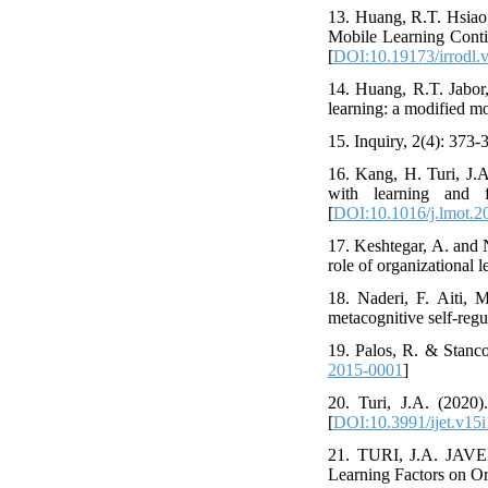
13. Huang, R.T. Hsiao,
Mobile Learning Conti
[
DOI:10.19173/irrodl.
14. Huang, R.T. Jabor
learning: a modified mo
15. Inquiry, 2(4): 373-
16. Kang, H. Turi, J.
with learning and f
[
DOI:10.1016/j.lmot.2
17. Keshtegar, A. and N
role of organizational 
18. Naderi, F. Aiti, 
metacognitive self-regu
19. Palos, R. & Stanco
2015-0001
]
20. Turi, J.A. (2020)
[
DOI:10.3991/ijet.v15
21. TURI, J.A. JAV
Learning Factors on O