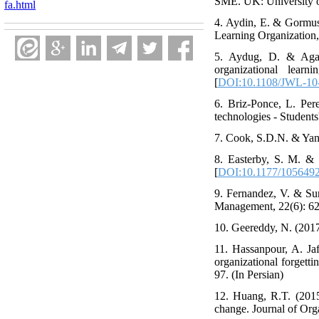
SME. UK: University o
fa.html
4. Aydin, E. & Gormus,
Learning Organization,
5. Aydug, D. & Agaogl
organizational lear
[
DOI:10.1108/JWL-10
6. Briz-Ponce, L. Per
technologies - Student
7. Cook, S.D.N. & Yano
8. Easterby, S. M. & 
[
DOI:10.1177/105649
9. Fernandez, V. & Sun
Management, 22(6): 62
10. Geereddy, N. (2017
11. Hassanpour, A. Jaf
organizational forgett
97. (In Persian)
12. Huang, R.T. (2015)
change. Journal of Org