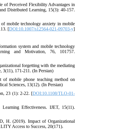
 of Perceived Flexibility Advantages in
nd Distributed Learning, 15(3): 40-157.
of mobile technology anxiety in mobile
13. [
DOI:10.1007/s12564-021-09703-y
]
nformation system and mobile technology
earning and Motivation, 76, 101757.
ganizational forgetting with the mediating
 3(11), 171-211. (In Persian)
ct of mobile phone teaching method on
ical Sciences, 13(12). (In Persian)
n, 23 (1): 2-22. [
DOI:10.1108/TLO-01-
Learning Effectiveness. IJET, 15(11).
 (2019). Impact of Organizational
ALITY Access to Success, 20(171).