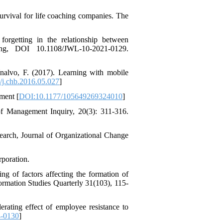
urvival for life coaching companies. The
orgetting in the relationship between
ing, DOI 10.1108/JWL-10-2021-0129.
˜nalvo, F. (2017). Learning with mobile
j.chb.2016.05.027
]
ment [
DOI:10.1177/105649269324010
]
 of Management Inquiry, 20(3): 311-316.
search, Journal of Organizational Change
rporation.
ng of factors affecting the formation of
rmation Studies Quarterly 31(103), 115-
erating effect of employee resistance to
-0130
]