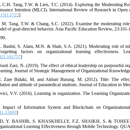
 C.H. Tang, T.W. & Lien, T.C. (2014). Exploring the Moderating Role
nuance Intention (MLCI). International Review of Research in Open a
v15i3.1722
]
, M. Tang, T.W. & Chang, S.C. (2022). Examine the moderating role 
del of goal‑directed behavior. Asia Pacific Education Review, 23:101-1
390.
A. Bashir, S. Alam, M.N. & Shah, S.A. (2021). Moderating role of i
orgetting factors on organizational learning effectiveness. L
021.101757
]
asti Zaei, N. (2019). The effect of ethical leadership on purposeful or
learning. Journal of Strategic Management of Organizational Knowledge,
M. Zare Bidaki, M. and Akbari Burang. M. (2012). Title: The effe
lation and attitude of paramedical students. Journal of Education in Med
vici, V.V. (2016). Learning in organization. The Learning Organizatio
. Impact of Information System and Blockchain on Organizational 
i11.12693
]
ED, Y. BASHIR, S. KHASKHELLY, F.Z. SHAIKH, S. & TOHEED, H.
rganizational Learning Effectiveness through Mobile Technology. QU