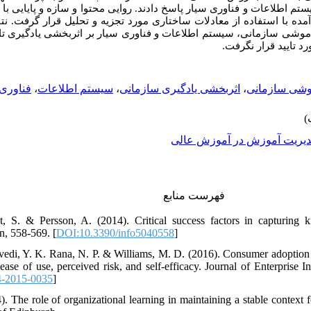
 اطلاعات و فناوری سیار پاسخ دادند. روایی محتوا و سازه و پایایی با 
آمده با استفاده از معادلات ساختاری مورد تجزیه و تحلیل قرار گرفت. نت
موشی سازمانی، سیستم اطلاعات و فناوری سیار بر اثربخشی یادگیری تاث
رد تایید قرار نگرفت
فناوری 
،
سیستم اطلاعات
،
اثربخشی یادگیری سازمانی
،
وشی سازمانی
یریت آموزش در آموزش عالی
فهرست منابع
, S. & Persson, A. (2014). Critical success factors in capturing k
on, 558-569. [
DOI:10.3390/info5040558
]
vedi, Y. K. Rana, N. P. & Williams, M. D. (2016). Consumer adoption
, ease of use, perceived risk, and self-efficacy. Journal of Enterpris
4-2015-0035
]
. The role of organizational learning in maintaining a stable context f