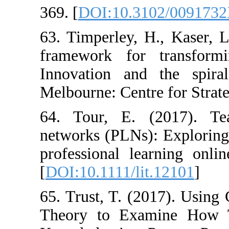
369. [
DOI:10.3
63. Timperley, 
framework for 
Innovation and
Melbourne: Centr
64. Tour, E. (
networks (PLNs):
professional le
[
DOI:10.1111/li
65. Trust, T. (2
Theory to Exa