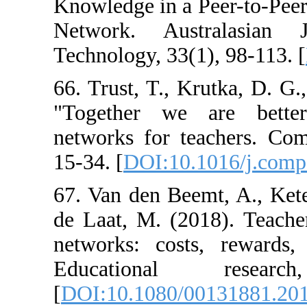
Knowledge in a 
Network. Aust
Technology, 33(1
66. Trust, T., K
"Together we a
networks for te
15-34. [
DOI:10.
67. Van den Beem
de Laat, M. (20
networks: cost
Educationa
[
DOI:10.1080/0