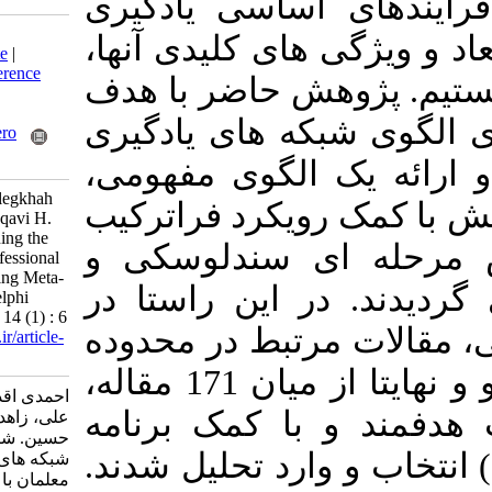
اساسی یادگیری
Download citation:
 های کلیدی آن­ها
BibTeX
|
RIS
|
EndNote
|
Medlars
|
ProCite
|
Reference
هش حاضر با هدف
Manager
|
RefWorks
Send citation to:
ه­ های یادگیری
Mendeley
Zotero
RefWorks
ک الگوی مفهومی
Ahmadiaghdam J, Khalegkhah
ویکرد فراترکیب
A, Zahedbabelan A, Taqavi H.
Identifying and Explaining the
 سندلوسکی و
Model of Teachers' Professional
Learning Networks Using Meta-
ند. در این راستا در
synthesis and Fuzzy Delphi
Approach. MEO 2025; 14 (1) : 6
مرتبط در محدوده
URL:
http://journalieaa.ir/article-
1-764-fa.html
زمانی (2005-2024) جست­جو و نهایتا از میان 171 مقاله،
احمدی اقدم جواد، خالق خواه
 و با کمک برنامه
علی، زاهد بابلان عادل، تقوی
حسین. شناسایی و تبیین الگوی
وارد تحلیل شدند
شبکه های یادگیری حرفه ای
معلمان با استفاده از رویکرد