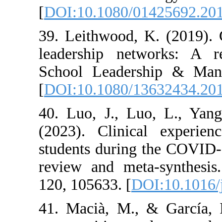
[
DOI:10.1080/0
39. Leithwood, K
leadership net
School Leaders
[
DOI:10.1080/1
40. Luo, J., L
(2023). Clinica
students during
review and met
120, 105633. [
DO
41. Macià, M., 