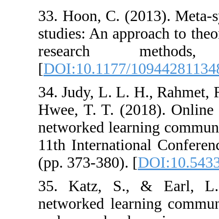
33. Hoon, C. (20
studies: An appr
research 
[
DOI:10.1177/1
34. Judy, L. L. H
Hwee, T. T. (20
networked learn
11th Internatio
(pp. 373-380).‏ [
35. Katz, S., 
networked learn