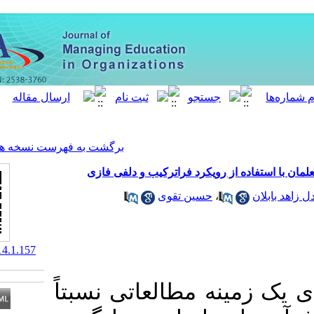
[ English ]
]
Archive
[
برگشت به فهرست نسخه ها
کرد فراترکیب و دلفی فازی
ین تقوی
‎ 10.61882/meo.14.1.157
مطالعاتی نسبتاً