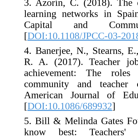
3. Azorín, C. (
learning networ
Capital an
[
DOI:10.1108/J
4. Banerjee, N.,
R. A. (2017). T
achievement: 
community and 
American Journ
[
DOI:10.1086/6
5. Bill & Melin
know best: T