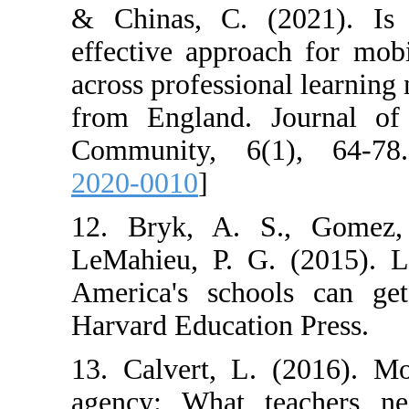
& Chinas, C. (
effective approa
across professio
from England. 
Community, 6(
2020-0010
]
12. Bryk, A. 
LeMahieu, P. G
America's schoo
Harvard Educati
13. Calvert, L
agency: What t