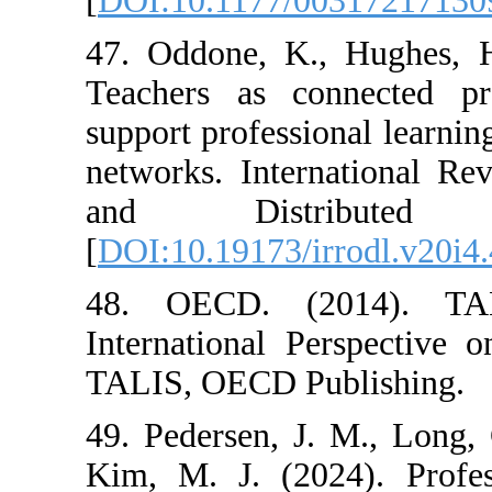
[
DOI:10.1177/0
47. Oddone, K.
Teachers as co
support professi
networks. Inter
and Distr
[
DOI:10.19173/i
48. OECD. (2
International P
TALIS, OECD Pu
49. Pedersen, J
Kim, M. J. (202