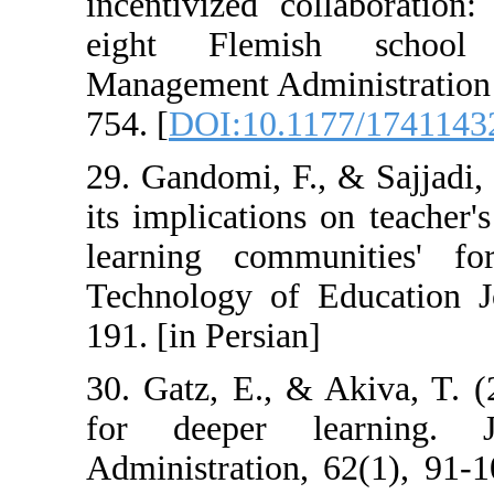
incentivized co
eight Flemis
Management Admi
754. [
DOI:10.11
29. Gandomi, F.,
its implications
learning commu
Technology of E
191. [in Persian]
30. Gatz, E., &
for deeper l
Administration, 