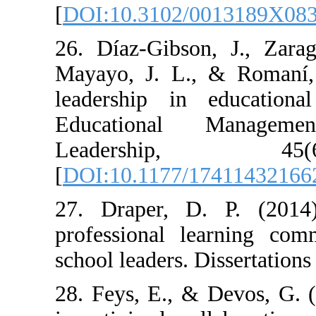
[
DOI:10.3102/0
26. Díaz-Gibson
Mayayo, J. L.,
leadership in 
Educational
Leadersh
[
DOI:10.1177/1
27. Draper, D
professional le
school leaders. 
28. Feys, E., &