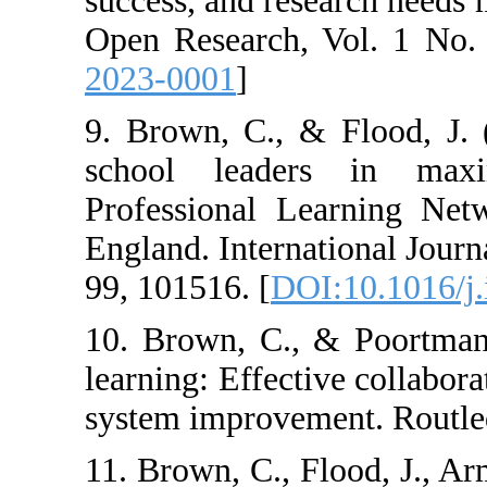
success, and re
Open Research, 
2023-0001
]
9. Brown, C., &
school leade
Professional L
England. Interna
99, 101516. [
DOI
10. Brown, C., 
learning: Effecti
system improvem
11. Brown, C., F