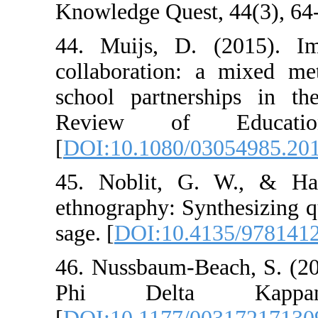
Knowledge Quest
44. Muijs, D. 
collaboration: 
school partner
Review of 
[
DOI:10.1080/0
45. Noblit, G
ethnography: Syn
sage. [
DOI:10.4
46. Nussbaum-Be
Phi Delta