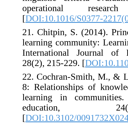
operational
[
DOI:10.1016/S
21. Chitpin, S. 
learning commun
International 
28(2), 215-229. 
22. Cochran-Smi
8: Relationship
learning in c
educati
[
DOI:10.3102/