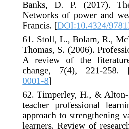
Banks, D. P. (
Networks of po
Francis. [
DOI:10
61. Stoll, L., 
Thomas, S. (200
A review of the
change, 7(4),
0001-8
]
62. Timperley, 
teacher profess
approach to str
learners. Review