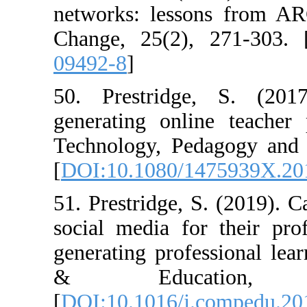
networks: lesso
Change, 25(2),
09492-8
]
50. Prestridge
generating onli
Technology, Ped
[
DOI:10.1080/1
51. Prestridge, 
social media fo
generating prof
& Educa
[
DOI:10.1016/j.