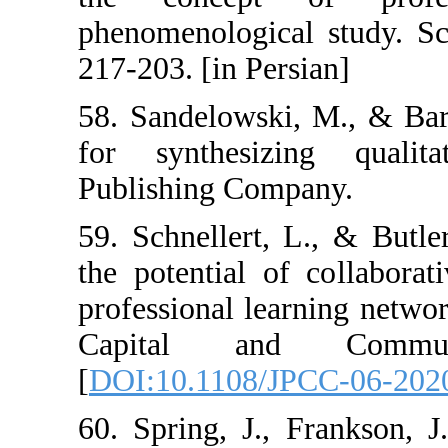
phenomenologica
217-203. [in Per
58. Sandelowski
for synthesizi
Publishing Com
59. Schnellert,
the potential o
professional lea
Capital an
[
DOI:10.1108/J
60. Spring, J.,