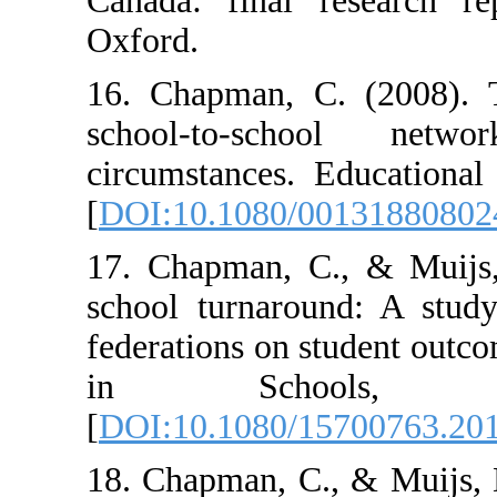
Canada: final 
Oxford.
16. Chapman, C
school-to-sc
circumstances. 
[
DOI:10.1080/0
17. Chapman, C.
school turnarou
federations on s
in Schoo
[
DOI:10.1080/1
18. Chapman, C.