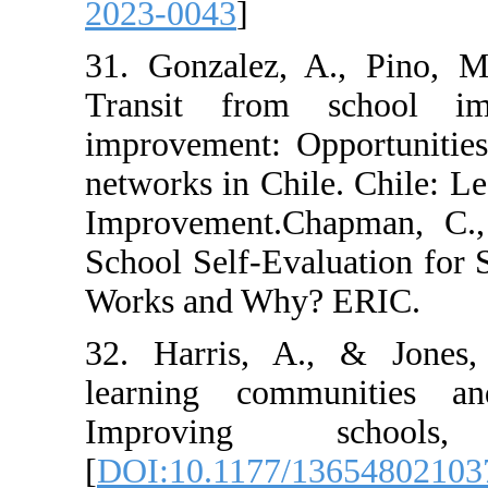
2023-0043
]
31. Gonzalez, 
Transit from
improvement: Op
networks in Chil
Improvement.‏Chapman, C., & Sammons, P. (2013).
School Self-Eva
Works and Why?
32. Harris, A.
learning comm
Improving 
[
DOI:10.1177/1