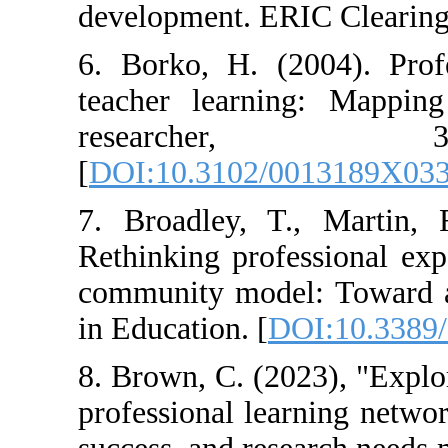
development. ER
6. Borko, H. (
teacher learnin
researc
[
DOI:10.3102/
7. Broadley, T
Rethinking prof
community model
in Education. [
D
8. Brown, C. (20
professional lea