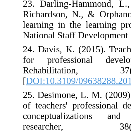
23. Darling-Ha
Richardson, N.,
learning in the
National Staff D
24. Davis, K. (2
for professio
Rehabilita
[
DOI:10.3109/0
25. Desimone, L
of teachers' pr
conceptualiza
research