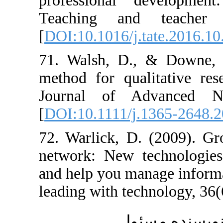
professional 
Teaching and
[
DOI:10.1016/j.t
71. Walsh, D.,
method for qual
Journal of Ad
[
DOI:10.1111/j.
72. Warlick, D.
network: New t
and help you ma
leading with tec
ئول