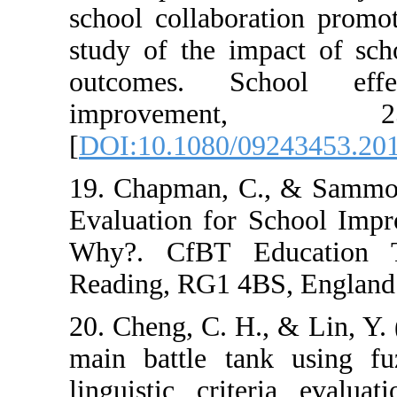
school collabor
study of the im
outcomes. Sc
improvem
[
DOI:10.1080/0
19. Chapman, C.
Evaluation for
Why?. CfBT E
20. Cheng, C. H.
main battle ta
linguistic crit