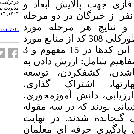
الایش ابعاد و
فراترکیب و دلفی فازی. نشریه
مديريت بر آموزش سازمانها.
20 ن در دو مرحله
۱۴۰۴; ۱۴ (۱) :۱۵۷-۱۸۶
URL:
ر مرحله مورد
http://journalieaa.ir/article-۱-۷۶۴-
fa.html
ربالگری قرار گرفت. به­ طورکلی 308 کد از منابع مورد
که این کدها در 15 مفهوم و 3
مل
ارزش­ دادن به
ف­کردن، توسعه
شتراک­ گذاری
نش ­آموزمحوری
که در سه مقوله
دند. در نهایت
فه ­ای معلمان