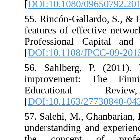
[
DOI:10.1080/0
55. Rincón-Galla
features of effe
Professional C
[
DOI:10.1108/J
56. Sahlberg, 
improvement: 
Education
[
DOI:10.1163/2
57. Salehi, M., 
understanding a
the concept 