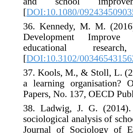
and school 
[
DOI:10.1080/0
36. Kennedy, M
Development
educational
[
DOI:10.3102/0
37. Kools, M., &
a learning org
Papers, No. 137,
38. Ladwig, J. 
sociological ana
Journal of Soci