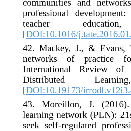
communities an
professional d
teacher e
[
DOI:10.1016/j.t
42. Mackey, J.,
networks of pr
International
Distribute
[
DOI:10.19173/i
43. Moreillon,
learning network
seek self-regul